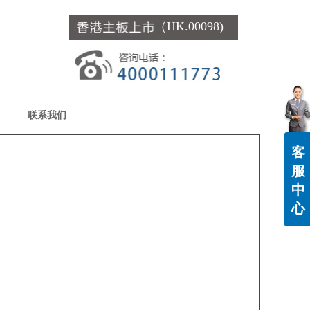
（HK.00098)
联系我们
客
服
中
心