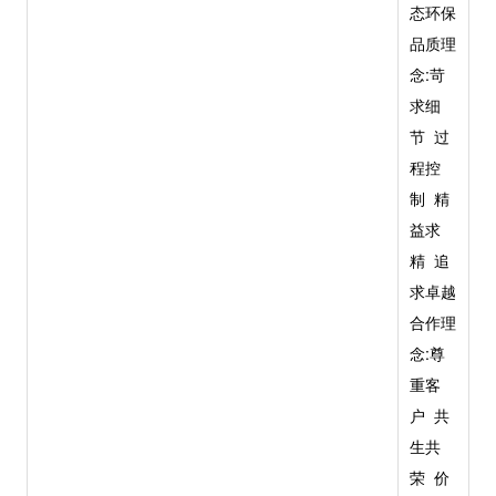
态环保
品质理
念:苛
求细
节 过
程控
制 精
益求
精 追
求卓越
合作理
念:尊
重客
户 共
生共
荣 价