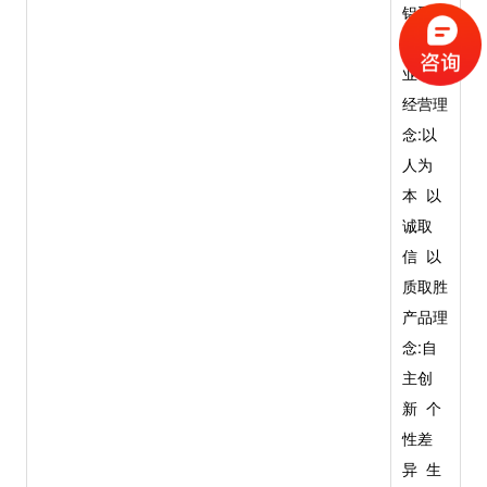
铝型材
制造企
业
经营理
念:以
人为
本 以
诚取
信 以
质取胜
产品理
念:自
主创
新 个
性差
异 生