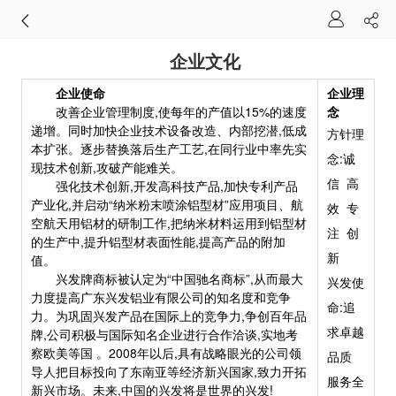
企业文化
企业使命
企业理
改善企业管理制度,使每年的产值以15%的速度
念
递增。同时加快企业技术设备改造、内部挖潜,低成
方针理
本扩张。逐步替换落后生产工艺,在同行业中率先实
念:诚
现技术创新,攻破产能难关。
信 高
强化技术创新,开发高科技产品,加快专利产品
产业化,并启动“纳米粉末喷涂铝型材”应用项目、航
效 专
空航天用铝材的研制工作,把纳米材料运用到铝型材
注 创
的生产中,提升铝型材表面性能,提高产品的附加
新
值。
兴发牌商标被认定为“中国驰名商标”,从而最大
兴发使
力度提高广东兴发铝业有限公司的知名度和竞争
命:追
力。为巩固兴发产品在国际上的竞争力,争创百年品
求卓越
牌,公司积极与国际知名企业进行合作洽谈,实地考
察欧美等国 。2008年以后,具有战略眼光的公司领
品质
导人把目标投向了东南亚等经济新兴国家,致力开拓
服务全
新兴市场。未来,中国的兴发将是世界的兴发!