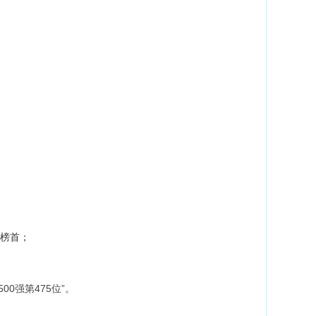
率榜首；
00强第475位”。