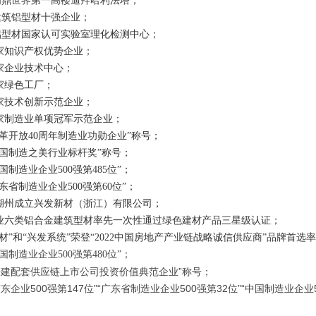
鼎世界第一高楼迪拜哈利法塔；
筑铝型材十强企业；
型材国家认可实验室理化检测中心；
国家知识产权优势企业；
国家企业技术中心；
国家绿色工厂；
国家技术创新示范企业；
国家制造业单项冠军示范企业；
“改革开放40周年制造业功勋企业”称号；
“中国制造之美行业标杆奖”称号；
中国制造业企业500强第485位”；
广东省制造业企业500强第60位”；
浙江湖州成立兴发新材（浙江）有限公司；
发铝业六类铝合金建筑型材率先一次性通过绿色建材产品三星级认证；
发铝材”和“兴发系统”荣登“2022中国房地产产业链战略诚信供应商”品牌首选
中国制造业企业500强第480位”；
“房建配套供应链上市公司投资价值典范企业”称号；
广东企业500强第147位”“广东省制造业企业500强第32位”“中国制造业企业5