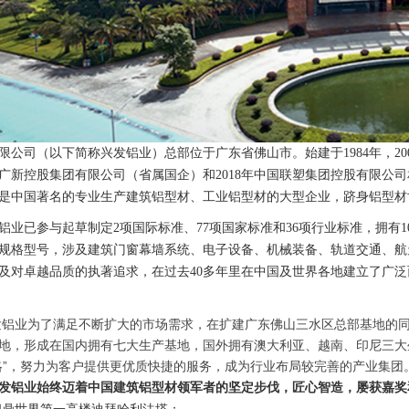
公司（以下简称兴发铝业）总部位于广东省佛山市。始建于1984年，2008
东省广新控股集团有限公司（省属国企）和2018年中国联塑集团控股有限
是中国著名的专业生产建筑铝型材、
工业铝型材
的大型企业，跻身铝型材
铝业已参与起草制定2项国际标准、77项国家标准和36项行业标准，拥有
品规格型号，涉及建筑门窗幕墙系统、电子设备、机械装备、轨道交通、
及对卓越品质的执著追求，在过去40多年里在中国及世界各地建立了广
兴发铝业为了满足不断扩大的市场需求，在扩建广东佛山三水区总部基地的
地，形成在国内拥有七大生产基地，国外拥有澳大利亚、越南、印尼三大
略”，努力为客户提供更优质快捷的服务，成为行业布局较完善的产业集团
发铝业始终迈着中国建筑铝型材领军者的坚定步伐，匠心智造，屡获嘉奖