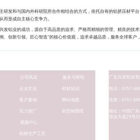
主研发和与国内外科研院所合作相结合的方式，依托自有的铝挤压材平台
从而形成自主核心竞争力。
兴发铝业的成功，源自于高品质的追求、严格而精细的管理、精良的技术
纲、创新引领、匠心智造”的核心价值观，追求卓越品质，服务全球客户
广东兴发铝业有
公司风采
服务与帮助
电话：0757-666
企业文化
铝材知识
传真：0757-666
客户案例
网站地图
地址：中国广东
实力探厂
铝型材图纸
强业大道
23号
视频中心
铝材生产工艺