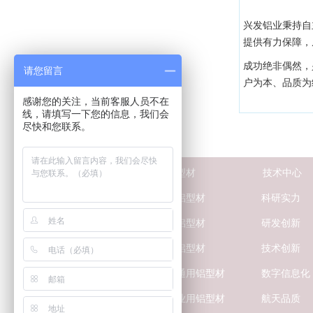
兴发铝业秉持自
提供有力保障，
成功绝非偶然，
请您留言
户为本、品质为
感谢您的关注，当前客服人员不在
线，请填写一下您的信息，我们会
尽快和您联系。
关
于兴发
工业铝型材
技术中心
荣誉资质
船舶用铝型材
科研实力
新闻中心
航天用铝型材
研发创新
媒体报道
汽车用铝型材
技术创新
联系我们
轨道交通用铝型材
数字信息化
防伪查询
电力行业用铝型材
航天品质