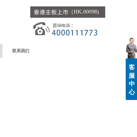
（HK.00098)
联系我们
客
服
中
心