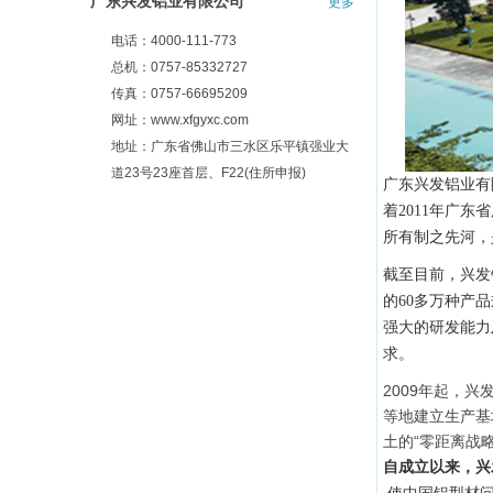
广东兴发铝业有限公司
更多
电话：4000-111-773
总机：0757-85332727
传真：0757-66695209
网址：www.xfgyxc.com
地址：广东省佛山市三水区乐平镇强业大
道23号23座首层、F22(住所申报)
广东兴发铝业有限
着2011年广
所有制之先河，
截至目前，兴发
的60多万种产
强大的研发能力
求。
2009年起，
等地建立生产基
土的“零距离战
自成立以来，兴