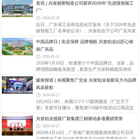
喜讯 | 兴发精密制造公司获评2026年“先进级智能工
发铝业有限公司（以下简称“兴发铝业”）企业技术中
厂”
心成功通过本次运行评价，标志着公司国家级研发平
台建设、科技创新综合实力再获国家权威认可。深耕
2026-05-29
铝型材制造领域四十余年，兴发铝业始终坚持科创驱
近日，广东省工业和信息化厅发布《关于2026年先进
动发展，以国家企业技术中心为创新枢纽，持续完善
级智能工厂名单的公示》，兴发铝业子公司广东兴发
科研基础设施建设。公司持续加码研发投入，聚焦铝
精密制造有限公司（以下简称“兴发精密制造公司”）
中国品牌日 | 实业深耕 品牌领航 兴发铝业以匠心铸
型材新材料、新工艺、轻量化等领域关键核心技术攻
凭借在智能制造领域的卓越实践与突出成效，成功获
关。依托平台研发，公司累计牵头、参与编
就广东品
评广东省先进级智能工厂。这是继获评“佛山市数字
化智能化示范工厂”后，公司在智能制造领域获得的
2026-05-12
又一重要荣誉。据悉，本次评选依据工信部等六部委
2026年5月10日，恰逢第十个中国品牌日。当前，品
联合印发的《智能工厂梯度培育管理办法（暂行）》
牌强国战略纵深推进，新质生产力加快赋能实体经
开展，智能工厂分为基础级、先进级、卓越级和领航
济，广东制造业加速转型升级，本土实业品牌在坚守
媒体报道 | 央视聚焦广交会 兴发铝业创新实力与品牌
级四个层级。“先进级智能工厂”要求企业聚焦数字化
与创新中，不断夯实发展根基，提升品牌价值。扎根
转型与网络化协同，实现生产经营数据互
风采获权
南粤沃土，躬耕铝业赛道四十余载，兴发铝业始终以
精益求精的产品品质、持续突破的科技实力、胸怀世
2026-04-27
界的全球化布局，不断擦亮民族品牌底色，用扎实实
4月26日13时，央视CCTV-13新闻频道《广交天下
绩诠释新时代广东制造的坚守与担当。（兴发铝业总
客》专题节目播出，聚焦第139届中国进出口商品交
部大楼）一、品牌体系深耕：从“品质标杆”到“文化自
易会（以下简称“广交会”）整体盛况。兴发铝业亮相
兴发铝业揽获广新集团三精驱动多项重磅荣誉
信”质量为基，坚守严苛管控标准。从未来世界第一
央视镜头，依托工程积淀与创新研发成果，集中展示
高楼沙特吉达塔、目前世界最高楼迪拜哈利法
2026-04-27
企业国际化发展成果，全面展现国产铝型材企业的综
合竞争力。本届广交会汇聚全球客商，是对外展示中
2026年4月24日，广东省广新控股集团有限公司召开
国制造、深化国际经贸合作的重要窗口。兴发铝业积
三精驱动工作2025年度复盘与2026年度规划会议，全