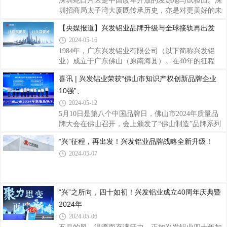
深圳蛇口片区是中国改革开放的发源地与试验田。深
力，也是社会各界对兴发铝业投资价值的认可。公司
圳招商局太子湾大厦既传承历史，亦是对更美好的未
在《房建供应链投资赛道分析报告》2023年房建供应
来许下希冀。项目位于深圳的入海口——蛇口的核心
【央媒报道】兴发铝业品牌升级与全球接轨再出发
链上市公司营收排行榜TOP100位列第33名，2023年
地段，区位优势得天独厚，是“一带一路”国家战略落
房建供应链上市公司净利润排行榜TOP100位列第36
2024-05-16
位的又一重要支点。项目是由高度为380米的塔楼和
名
附属裙房组成，总建筑面积约170万㎡，以“一湾三坊
1984年，广东兴发铝业有限公司（以下简称兴发铝
城中城”为概念，集纳邮轮母港、总部基地、文化创
业）成立于广东佛山（原南海县）。在40年的征程
意、教育医疗、会议展览等多元特色业态于一体的大
中，它对品质和服务的精益求精造就了行业标杆。对
喜讯 | 兴发铝业荣获“佛山市知识产权创新品牌企业
型超高层建筑，打造超级湾区滨海城市综合体，是招
于未来，兴发铝业品牌形象全新升级，力谋新发展。
10强”、
商局集团的“头号工程”，建成后将成为深圳太子湾片
勇立潮头挺起国之铝业“脊梁”历经风雨，兴发铝业从
区的标志性建筑，也将是“深圳市太子湾
一家乡镇企业到如今的中国铝挤压材领军企业， 2008
2024-05-12
年，公司于香港联交所主板上市。之后随着广东省广
5月10日是第八个中国品牌日，佛山市2024年质量品
新控股集团有限公司和中国联塑集团控股有限公司分
牌大会在佛山召开，会上颁发了“佛山制造”品牌系列
别在2011年和2018年入股。如今，兴发铝业的产品常
榜单，兴发铝业凭借品质和口碑实力荣获“佛山市知
“兴”征程，再出发！兴发铝业品牌战略全新升级！
见诸在国内外的建筑门窗幕墙系统、电子设备、机械
识产权创新品牌企业10强”、“佛山市匠心品质品牌企
装备、轨道交通、航空、船舶等领域等场景或载
2024-05-07
业50强”称号。兴发铝业作为铝型材行业的龙头企
业，专注铝挤压材的生产制造销售已有40载，目前在
中国拥有七大生产基地，国外澳洲基地正在建设中，
越南基地已启动筹建。多年来兴发铝业积极参与标准
“兴”之所向，四十如初！兴发铝业成立40周年庆典暨
的起草编制工作，以标准推动企业创新发展，现已参
2024年
与起草制定2项国际标准、77项国家标准、33项行业
标准和31项团体标准，并通过严格细分生产工
2024-05-06