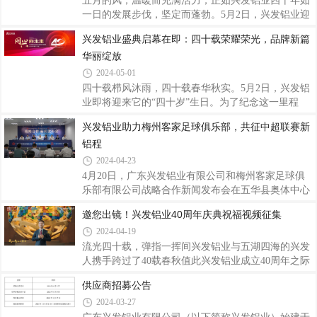
五月的风，温暖而充满活力，正如兴发铝业四十年如
一日的发展步伐，坚定而蓬勃。5月2日，兴发铝业迎
来了它的四十岁生日，在广东佛山隆重举行“兴发铝
兴发铝业盛典启幕在即：四十载荣耀荣光，品牌新篇
业成立40周年庆典暨2024年客户年会”。来自全国各
华丽绽放
地的嘉宾、协会专家、经销商客户、合作伙伴以及兴
发铝业的同仁们齐聚一堂，共同见证兴发铝业四十年
2024-05-01
的辉煌历程，共话兴发展，共享兴荣耀，共创兴未
四十载栉风沐雨，四十载春华秋实。5月2日，兴发铝
来。新程共启，智绘铝业未来图随着音乐响起，“兴
业即将迎来它的“四十岁”生日。为了纪念这一里程
征程 再出发——兴发铝业2024年客户年会”的序幕缓
碑，兴发铝业将盛大举行年度客户年会及40周年庆
兴发铝业助力梅州客家足球俱乐部，共征中超联赛新
缓拉开。激昂的旋律和舞者们灵动的身姿，展现了兴
典。启新篇：品牌形象全面升级品牌是承载美好向往
发人的澎湃活力与进取精神。会上，兴发铝业董
铝程
的重要载体，兴发的品牌故事是生生不息的，也是不
断攀峰创新的。为能更贴近不同市场和客户的需要，
2024-04-23
继续以高品质的产品和优质的服务为全球客户创造更
4月20日，广东兴发铝业有限公司和梅州客家足球俱
大的价值，庆典前期，兴发铝业公开征集了超过2500
乐部有限公司战略合作新闻发布会在五华县奥体中心
条广告语，并融汇多方菁萃，对品牌形象、广告语等
举行。会上宣布了兴发铝业与梅州客家足球俱乐部正
邀您出镜！兴发铝业40周年庆典祝福视频征集
进行提升更新，希望通过新的品牌形象向各界传达公
式达成合作，兴发铝业成为梅州客家队臂章广告。会
司的创新精神和追求卓越的理念。兴发铝业这次
2024-04-19
上，兴发铝业阐述了此次合作的意义。值兴发铝业成
立40周年之际，公司首次涉足中国足球领域，与梅州
流光四十载，弹指一挥间兴发铝业与五湖四海的兴发
客家足球俱乐部共同开启新的合作篇章。在接下来的
人携手跨过了40载春秋值此兴发铝业成立40周年之际
2024年中超联赛，梅州客家队球员球衣臂章上的“兴
现面向社会公开征集兴发铝业40周年庆典祝福视频让
供应商招募公告
发铝业”标志将首次亮相，兴发铝业的广告也将贯穿
我们一同祝福兴发铝业节节攀升，奔赴新征程。视频
2024-03-27
梅州客家足球俱乐部所有赛事。公司期待梅州客家足
征集具体要求一、参与对象兴发铝业全体员工、各分