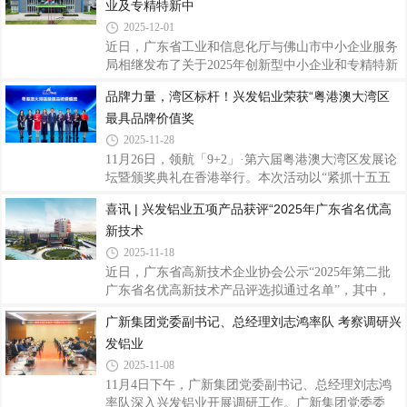
直观展现核心竞争力。投资者一行首先走访
业及专精特新中
奖，三水公司“1800T单机产能提升”项目荣获三等
奖。充分展现了兴发铝业在精益创效与持续改进方面
2025-12-01
的扎实功底与团队活力。训练营结营会议上李俭强进
近日，广东省工业和信息化厅与佛山市中小企业服务
行优秀项目分享两个获奖项目分别实现关键突
局相继发布了关于2025年创新型中小企业和专精特新
破：“幕墙料理论重提升”项目通过优化模具设计流
中小企业认定（复核）结果的公告，兴发铝业子公司
品牌力量，湾区标杆！兴发铝业荣获“粤港澳大湾区
程、建立试模反馈机制等举措，有效提升了幕墙料的
广东兴发精密制造有限公司（以下简称“兴发铝业精
尺寸精度与材料利用效率。“1800T单机产能提升”项
最具品牌价值奖
密制造公司”）凭借扎实的创新实力、突出的专业优
目
势以及稳健的发展态势，顺利通过这两项重要资质的
2025-11-28
复核，标志着公司在持续创新能力、专业发展水平及
11月26日，领航「9+2」·第六届粤港澳大湾区发展论
精细化经营管理等方面获得了政府与行业的高度认
坛暨颁奖典礼在香港举行。本次活动以“紧抓十五五
可。据悉，创新型中小企业是优质中小企业梯度培育
机遇 大湾区领航新局”为主题，汇聚政府、金融、科
喜讯 | 兴发铝业五项产品获评“2025年广东省名优高
的基础层级，更是企业创新能力的核心认证标志，其
技及产业界代表，期间，兴发铝业凭借强大的品牌影
复评严格考量企业的创新投入、成长性表现及专
新技术
响力以及在铝挤压材领域的深厚积累，荣获“粤港澳
大湾区最具品牌价值奖”殊荣，这是对兴发铝业40多
2025-11-18
年来深耕主业、锐意进取的充分肯定，也彰显了公司
近日，广东省高新技术企业协会公示“2025年第二批
领先的综合实力与品牌美誉度。据了解，活动自2020
广东省名优高新技术产品评选拟通过名单”，其中，
年创办以来，已连续举办六届，成为推动大湾区资源
广东兴发铝业有限公司的“新型隔热节能窗纱一体窗
广新集团党委副书记、总经理刘志鸿率队 考察调研兴
对接与合作发展的重要平台。领航「9+2」·第六届粤
铝型材”“汽车部件用高强度、耐腐蚀铝型材”“电子设
港澳大湾区发展论坛暨颁奖典礼旨在分享湾
发铝业
备用易切削高精度结构件铝型材”和子公司广东兴发
精密制造有限公司的“建筑铝模板用高可挤压性6xxx
2025-11-08
系铝合金型材”“绿色节能铝合金隔音隔热门窗”共五项
11月4日下午，广新集团党委副书记、总经理刘志鸿
产品上榜，是对公司技术创新和产品研发成果转化能
率队深入兴发铝业开展调研工作。广新集团党委委