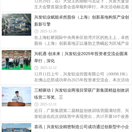
12月29日，在广大业主的期盼与见证下，兴发大厦业
文化产业与数字经济深度融合的战略性工程，被定位
主大会暨首届业委会选举顺利举行。本次活动标志着
为“全球智慧中枢”，项目总建筑面积约12.2万平方
兴发大厦社区治理与服务迈入全新阶段，同时，其商
兴发铝业赋能卓然股份（上海）创新基地构筑产业创
米，涵盖高端办公、商业配套、专业录音棚、音乐体
业裙楼兴发天地的焕新升级与试业活动也正式拉开序
验区等多元业态，实现办公与创作场景的无缝
新新引擎
幕，共同勾勒出一幅“美好家园”与“繁荣商业”相辅相
成的未来画卷。一、业主共建家园首届业委会选举正
2025-12-26
式启动在禅城区相关政府部门的指导与支持下，经过
在上海虹桥国际中央商务区前湾片区的热土上，卓然
数月精心筹备，兴发大厦成立业主委员会的各项工作
股份（上海）创新基地正以蓬勃之势崛起为区域产业
已取得实质性进展。开发商始终关注业主福祉，支持
升级的新标杆。而在这座基地的建造过程中，兴发铝
兴机遇·创未来｜兴发铝业2025年投资者交流会圆满
业主通过业委会实现更加有序、规范的社区管理，从
业的高品质产品，助力虹桥前湾片区打造成长三角总
而更好地保障全体业主的合法权益。二、
举行，深化
部经济首选地、国家产城融合示范标杆和绿色开放活
力共享的国际主城。作为上海市重点建设项目，卓然
2025-12-12
股份（上海）创新基地项目总建筑面积约10.2万平方
12月11日上午，兴发铝业控股有限公司（00098.HK）
米，由5栋建筑单体组成，包括三栋办公楼、一栋公
在佛山总部成功举办2025年投资者交流会。本次活动
寓楼和一栋商业楼，将承载卓然股份的总部办公、创
以“兴机遇 创未来”为主题，邀请多家知名机构投资者
三精驱动丨兴发铝业两项目荣获广新集团精益创效训
新研发、项目孵化等核心功能。项目建成后，将聚焦
代表莅临，通过“实地调研+深度座谈”的形式，全面
为炼油化工、新能源等领域的工艺及专用设备创
练营二等奖、三
搭建公司与资本市场的高效对接平台。兴发铝业执行
董事王志华、财务总监兼执行董事郑建华等公司代表
2025-12-11
及广新集团投资中心副总经理范凡出席活动，与投资
近日，广新集团第二届精益创效训练营圆满结营。兴
者围绕公司经营业绩、未来发展战略及行业趋势展开
发铝业在此次训练营中表现突出，共计开展10个改善
深度交流。作为广东省战略性产业集群重点产业
周项目，预计年创效超1000万元。其中，精密公
喜讯｜兴发铝业精密制造公司成功通过创新型中小企
链“链主”企业，兴发铝业以实地参观环节为切入点，
司“幕墙料理论重提升”项目荣获集团优秀改善周二等