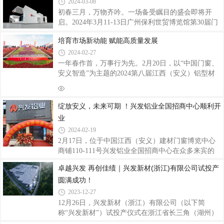
ESD125A提升推拉门系统、ENW65外开窗系统、
铝型材行业国有、民营混合所有制之先河，是中国著
2024-03-08
D196-
名的专业生产建筑铝型材、工业铝型材的大型企业，
初春三月，万物齐吟。一场备受瞩目的盛会即将开
跻身铝型材世界先进行列。目前在中国拥有七大生产
启。2024年3月11-13日广州保利世贸博览馆第30届门
基地，国外澳洲基地正在建设中，越南基地正在规
窗幕墙新产品博览会强势来袭兴发铝业将携系列精品
划，产品在高端铝合金挤压材市场保持着较高的市场
培育市场新动能 赋能高质量发展
如期亮相，全方位呈现产品优势、核心技术、品牌以
占有率，全球无数标志性大型重点建设工程项目如
及综合实力，与众多业内精英企业共同缔造一场门窗
2024-02-27
幕墙行业盛宴。兴发铝业展位：3号馆3B26诚邀各界
一年春作首，万事行为先。2月20日，以“中国门窗、
客户朋友亲临现场，共赴盛会。「兴发铝业展位」兴
安义智造”为主题的2024第八届江西（安义）铝型材
发铝业展台将以简约明朗设计，结合展示区、接待
及门窗博览会圆满收官。作为龙年新春第一场盛会，
区、洽谈区等多方位人性化的布局规划，展现兴发铝
已成为行业标杆、铝材门窗人的默契之行，既展示了
业品牌形象同时为参观者带来全新系统产品的体验，
铝型材及门窗行业的最新成果，更分享了未来行业发
绽放安义，未来可期 ！兴发铝业全国招商中心顺利开
聚焦兴发铝业主打系列系统门窗产品以及荣获北极星
展的趋势，围绕数字化、智能化、绿色化、定制化、
业
品牌化、国际化等发展方向让我们看到了铝型材及门
2024-02-19
窗行业未来的无限可能。在这个日新月异的时代，创
2月17日，位于中国江西（安义）建材门窗博览中心
新成为了行业发展的核心动力。2月18日，龙年首个
商铺110-111号兴发铝业全国招商中心在众多来宾的
工作日，多个省份召开“新春第一会”，广东省委、省
见证和祝福下正式落成运营开业，踏上与全国厂商们
政府召开全省高质量发展大会，黄坤明同志
卓越兴发 再创佳绩｜兴发新材(浙江)有限公司试投产
合作共赢、资源互补、共谋发展的康庄大道！也预示
圆满成功！
着兴发铝业全国招商中心迎来了全新开始，未来可
期！兴发铝业作为铝型材行业龙头企业，自1984年成
2023-12-27
立以来，兴发人团结拼搏、扎实奋进，一步一个脚
12月26日，兴发新材（浙江）有限公司（以下简
印，荣获无数嘉奖，现已是“国家制造业单项冠军示
称“兴发新材”）试投产仪式在浙江省长三角（湖州）
范企业”、“国家知识产权示范企业”、“国家知识产权
产业合作区（以下简称“长合区”）隆重举行。长合区