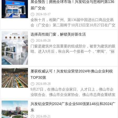
展会预告｜拥抱全球市场！兴发铝业与您相约第136
产业链“链主”企业引领作用，不断强化产业链优势，
发铝业作为广交会参展的常客，聚焦全球市场需求，
积极围绕产业链部署创新链，规范公司治理，稳健
届广交会
深挖外贸发展潜力，积极亮相释放创新活力迎客来，
为全球用户提供高品质的系统门窗产品及解决方案，
2024-10-17
以专业品质服务和产品硬实力向世界展示中国品牌的
金秋十月，相聚广州。第136届中国进出口商品交易
风采，加速品牌全球化步伐。兴发铝业40年来始终坚
会（广交会）第二期将于10月23日至10月27日在广交
持不懈耕耘打造品牌国际竞争力，伴随国内外市场的
会展馆举行，以“服务高质量发展，推进高水平开
选择高性能门窗，解锁美好新生活
趋势变局而成长，以“客户为本、品质为纲、创新引
放”为主题。兴发铝业一直深耕布局海外市场，拥抱
领、匠心智造”的核心价值观在国际市场上
2024-09-28
全球促发展，此次兴发铝业展位号：B区12.1C29-
30,D13-14诚邀各位新老客户、海内外客商莅临参
门窗是建筑外立面重要的组成部分，被誉为建筑的眼
观，交流创新思维，共襄贸易盛举。兴发铝业作为集
睛。进入9月后，秋台风一个接着一个，“摩羯”、“丽
铝型材研发、生产、销售、服务于一体的上市企业，
琵”、“贝碧嘉”、“普拉桑”、“苏力”……近期华南、西
40年来秉承“客户为本、品质为纲、创新引领、匠心
南等地区也多降雨天气。在台风暴雨甚至是严寒酷暑
智造”的核心价值观，打造铝型材绿色节能、数字化
等极端天气，一扇高性能门窗直接关乎我们栖居体
屡获权威认可！兴发铝业荣登2024年佛山企业利税
智能化、可循环铝挤压产业链，产品远销全球多个国
验。· Part.01·型材是门窗的根基坚固耐用，让生活更
TOP30第
家和
美好门窗的性能与其材质息息相关。优质的门窗型材
具备良好的硬度、强度和耐腐蚀性，能够在恶劣天气
2024-09-28
下保持稳定，为我们的家园提供坚固的防护。兴发系
9月27日，在佛山市企业家日、人才日上，佛山市企
统门窗选用优质铝型材，强度更高、耐腐蚀性更强，
业联合会、佛山市企业家协会、佛山市总商会重磅发
采用高强度注胶组角工艺，将型
布佛山骨干企业调研成果，2024年佛山企业利税
兴发铝业荣列2024广东企业500强第146位和2024广
TOP30、科技创新TOP30、国际化TOP30三个名单正
东
式发布。兴发铝业荣登2024年佛山企业利税TOP30第
14位、科技创新TOP30第21位、国际化TOP30第9
2024-09-21