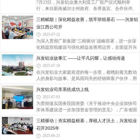
现推出“兴发铝业故事汇”系列报道，刊载部分先进个
7月23日，兴发铝业澳大利亚工厂投产仪式顺利举
人与团队故事，共同书写兴发铝业记忆，传递温暖光
行，来自新南威尔士州政府、各界嘉宾、合作伙伴、
芒，营造见贤思齐、携手奋进的浓厚氛围，为兴发铝
兴发铝业领导以及项目团队成员代表等出席仪式，共
三精赋能｜深化精益改善，筑牢班组基石 ——兴发铝
业开创更美好的未来汇聚磅礴力量。兴发铝业子公司
同见证这一重要时刻，这是兴发铝业在全球化战略布
生产副总经理徐洪刚，一名中共党员，也是一
业江西公司开
局上迈出的坚实一步，为公司全球发展蓝图绘就了浓
墨重彩的一笔，对于提升公司国际影响力、深化国际
2025-07-22
合作具有重要里程碑意义。兴发铝业澳大利亚工厂位
为深入贯彻广新集团“三精驱动”战略部署，进一步深
于新南威尔士州托马戈，厂区总面积26522平方米，
化精益班组建设与强化精益改善周运营，全面提升兴
是兴发铝业投建的第一家海外基地，项目规划总产能
发铝业精益管理水平与核心竞争力。兴发铝业精益项
兴发铝业故事汇 ——让平凡闪耀，让感动传递
2万吨，专注于新型高端铝型材产品的应用和推广，
目分管领导刘允棠、广新集团运营管理部副总监黄进
严格执行工业基础、智能制造、绿色制造等重点领域
2025-07-18
扬，联合前往兴发铝业江西公司进行精益班组与改善
周考察赋能。一、强化改善周运营，以精准突破促精
在兴发铝业大家庭前进的每一步里，都镌刻着无数动
细管理7月7日，江西公司6月份两项改善周项目总结
人的身影与故事。是风雨同舟的经销商客户伙伴，用
评审会议顺利召开。兴发铝业精益项目分管领导刘允
信任与智慧共绘蓝图；是日夜坚守的兴发铝业员工，
兴发铝业司库系统成功上线
棠、广新集团运营管理部副总监黄进扬及江西公司生
用汗水与匠心铸就品质；是身边那些默默付出的同
2025-07-03
产副总颜新桥莅临指导，为深化精益管理、强化改善
事，用点滴善举温暖人心；是每一个在平凡岗位上，
成效与加速人才培养锚定方向。各车间精益员
绽放出不平凡光芒的你……这些故事，这些感动，值
为贯彻落实国务院国资委《关于推动中央企业加快司
得被更多人看见！兴发铝业故事汇这是一个专属于您
库体系建设进一步加强资金管理的意见》，广东省国
的舞台，一个传递心声、汇聚力量的港湾。我们诚挚
资委《关于推动省属企业司库体系建设的指导意
三精驱动｜夯实精益根基，厚植人才沃土，兴发铝业
地邀请您，拿起笔，举起镜头，说出您心底那份与兴
见》，积极响应广新集团对兴发铝业司库系统的建设
召开2025年
发铝业相连的感动与力量！一、你的故事，我们想听
要求，兴发铝业结合公司资金管理业务特点，在项目
无论您是个人或是团队，只要您的故事与兴发铝
组和相关业务部门三个月的通力协作与努力下，于近
2025-06-23