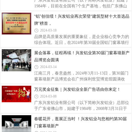
球队在赛场上的出色表现能进一步传递兴发铝业
子公司、合作伙伴、客户、社会各界均可参与，以个
广东兴发铝业有限公司（以下简称兴发铝业）始建于
人、团体或项目公司集体形式拍摄皆可。二、征集时
1984年，目前在全国有7个生产基地，包括广东佛山
间即日起至2024年4月20日17：00三、内容与表达1.单
（3个）、江西宜春、四川成都、河南沁阳、浙江湖
“铝”创佳绩！兴发铝业再次荣登“建筑型材十大首选品
个视频拍摄时长：15秒-20秒2.拍摄内容：内容简洁，
州基地，已成为我国著名的专业生产建筑铝型材、工
牌”榜首，
以各自形式表达对兴发铝业40周年的祝贺与祝福。3.
业铝型材的大型企业。2011年，广新控股集团（首登
拍摄语句，建议各录制三句，参考如下：(1
2023年《财富》世界500强，位列427位，是广东省首
2024-03-18
家上榜的省属国企）入股兴发，开创中国铝型材行业
品牌是高质量发展的重要象征，是企业核心竞争力的
国有、民营混合所有制之先河。近年来，兴发铝业分
综合体现。近日，在2024年第30届全国铝门窗幕墙行
发挥高性能铝合金产业链“链主”企业引领带动作用，
业年会暨铝门窗幕墙分会成立30周年庆上，中国建筑
展会落幕，征程再续！兴发铝业第30届门窗幕墙新产
经营业绩实现了量的规模增长和质的有效提升，业绩
金属结构协会铝门窗幕墙分会发布了《第19次门窗幕
连续12年保持增长，被评为国家制造业单项冠
品博览会圆满
墙行业数据申报及统计工作》成果报告。同期，盛大
举行了2023-2024年度“TOP20幕墙工程”，以
2024-03-14
及“TOP10材料品牌”大数据入库证书的颁发仪式！兴
江南三月，春意盎然，2024年3月11-13日，第30届门
发铝业再次荣登“建筑型材十大首选品牌”榜首，入库
窗幕墙新产品博览会在广州保利世贸博览馆圆满收
2023-2024年度建筑门窗幕墙行业大数据“TOP10”品
官。三天时间，众多海内外参展商、业界精英云集于
万元奖金征集｜兴发铝业全新广告语由你来定！
牌,以始终如一的品质和口碑再次赢得了市场和业界的
此，求同存异、倾力发声，为行业留下了又一场精彩
肯定，展现卓越品牌力，为企业发展再添荣光。
2024-03-08
全面的听觉和视觉盛宴。兴发铝业以多款创新门窗幕
墙系统产品及解决方案，向外展示兴发智造的实力，
广东兴发铝业有限公司（以下简称兴发铝业）总部位
吸引了大量的人流，纷纷驻足了解。产品是企业与顾
于广东省佛山市，始建于1984年，2008年3月31日于
客沟通的桥梁，在消费者心中是企业的代表和名片。
香港联交所主板上市（编号：98），随着2011年广东
春暖花开，逛展正当时 ！兴发铝业与您相约第30届
随着科技的不断发展和人们对于生活品质的追求，门
省广新控股集团有限公司（省属国企）和2018年中国
门窗幕墙新产
窗幕墙新产品层出不穷。SOWS110窗纱一体系统、
联塑集团控股有限公司相继入股兴发铝业，开创中国