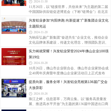
解，“广东省制造业500强”由省工业和信息化厅、省
2024-11-30
发展改革委、省商务厅指导，暨南大学产业经济研究
11月26日，以“链接世界，共创未来”为主题的第二届
院、省制造业协会、省发展和改革研究院主办评选，
中国国际供应链促进博览会（下称“链博会”）在北京
参照国际上通行的评价准则，以企业年度营业收入为
中国国际展览中心启幕。兴发铝业作为中国先进铝型
兴发铝业参加“向阳奔跑 向新提速”广新集团企业文化
主要依据进行测序，并由专家审核委员会审定发布。
材制造商之一，也是国家制造业单项冠军企业和广东
自2013年启动评选以来，已连续举办12年，每年度发
主题阳光运
省战略性产业集群重点产业链“链主”企业，长期坚守
布
实业，立足主业，打造绿色现代数智化铝挤压产业
2024-11-20
链，本次携带多款高品质系统门窗、铝型材产品及解
为响应弘扬广新集团“奋进共生”企业文化，推动企业
决方案集中展示兴发铝业智造的创新成果和实力，深
文化品牌体系建设，传递文化理念，增强团队意识、
入链接更广阔的全球市场。链博会是全球首个以供应
营造协作氛围，近日，兴发铝业积极参加“向阳奔跑
实力铸就荣耀！兴发铝业荣登2024年佛山企业100强
链为主题的国家级展会，致力于推动全球产业链供应
向新提速”广新集团企业文化主题阳光运动节，丰富
链的合作与发展。兴发铝业紧抓全球市场
第19位
员工体育文化生活，提高员工的凝聚力与向心力，
在“友谊第一，比赛第二”的体育运动精神中奋发向
2024-10-28
上，共同参与和见证每一个精彩瞬间，携手共绘美
10月26日，佛山市企业联合会、佛山市企业家协会成
好“兴”篇章。伴随着激昂的开场表演，迎着阳光，踏
立40周年庆典暨年度佛山企业家活动日上正式发布
着歌声，红旗飘扬，彩球舞动，各方阵队伍脸上洋溢
2022024年佛山企业100强、制造业企业100强、民营
提质向新，服务全球！兴发铝业亮相第136届广交会
着笑容，以饱满的姿态依次登场，坚定的步伐，整齐
企业100强三个榜单及佛山骨干企业调研成果，兴发
的队伍，多彩的演绎，亮点纷呈，每一个节拍
大放异彩
铝业凭借稳健的经营业绩和强大的综合实力，荣登
2024年佛山企业100强第19位、佛山制造业企业100强
2024-10-26
第10位。兴发铝业40年来始终坚持“客户为本、品质
珠江之畔，信息荟萃，万商云集。以“服务高质量发
为纲、创新引领、匠心智造”的核心价值观，坚守实
展、推进高水平开放”为主题的第136届中国进出口商
业，立足主业，充分发挥广东省战略性产业集群重点
品交易会（下称“广交会”）正在广州火热举行中。兴