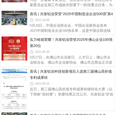
系列、兴发80系列多功能铝合金窗系统等系统门窗产
家委员会近期工作成效并部署下一阶段重点任务，为
品，从空间适配到功能升级，精准契合全球市场需
集团谋划“十五五”发展战略蓝图、聚力实现高质量发
喜讯 | 兴发铝业荣登“2025中国制造业企业500强”第4
求。兴发125全景门系列以极简设计重构空间美学。
展提供坚实支撑。10月16日，兴发铝业组织召开了
2025-10-08
以窄边框、大板块玻璃为特色，视野开阔，符合现代
2025年专家委员会工作会议。集团党委书记、董事长
建筑审美潮流。产品不仅具备优异的抗风压性能和
王立出席会议并讲话。会上，专家委员会主任罗用冠
9月20日，中国企业联合会、中国企业家协会发布
作了阶段性工作汇报，指出委员会围绕技术创新和工
2025中国制造业企业500强名单，这是中国企联连续
艺优化，通过深入基层、流程改进等系列举措，在模
第21次向社会发布该项榜单。兴发铝业凭借持续创新
实力铸就荣耀！兴发铝业荣登2025年佛山企业100强
具技术攻关等方面取得了进展。汇报还分析了当前工
的制造实力和稳健的市场表现，位列榜单第475名，
第20位
作存在的问题，并制定了后续攻关计划。在此基础
彰显了公司在复杂市场环境中的强劲韧性与综合竞争
上，与会人员围绕汇报内容进行了座谈交流，进
力。据悉，“中国制造业企业500强”榜单由中国企业
2025-09-30
联合会、中国企业家协会联合发布，是中国制造业领
9月27日，在佛山市企业家日、人才日上，佛山市企
域最具权威性和影响力的企业实力评价体系之一。该
业联合会、佛山市企业家协会、佛山市总商会正式发
榜单以企业年度营业收入为主要评价依据，综合考量
布 2025 年佛山骨干企业调研成果，兴发铝业凭借稳
喜讯 | 兴发铝业科技创新项目入选第三届佛山高价值
其他经营指标，旨在筛选出代表中国制造业发展水平
健的经营业绩和坚实的制造根基，荣登2025年佛山企
的领军企业群体。兴发铝业作为中国领先的铝型材
专利成果转
业100强第20位、佛山制造业企业100强第9位和佛山
企业利税贡献TOP30第17位，彰显兴发铝业在佛山高
2025-09-26
质量发展格局中的先进地位和强劲的综合实力。兴发
近日，第三届佛山高价值专利成果转移转化大赛（以
铝业作为1984年创立于佛山的铝型材行业知名品牌企
下简称“高转赛”）初赛结果正式公示。兴发铝业“铲齿
业，始终以“勤奋进取、开拓创新、务实发展、服务
散热器用铝型材制备技术研发及应用”及“汽车用新型
社会”的兴发精神，强内功，扬品牌，积极开拓国内
高强耐蚀Al-Mg-Si系铝合金关键技术开发”两大参赛
外市场，在复杂的经济环境下保持了业绩的持续增
项目成功入选初赛两百强名单，彰显了兴发铝业在铝
合金材料研发与高端制造领域的领先实力，及其推动