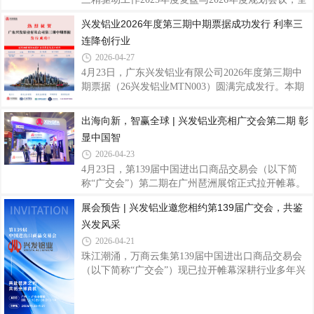
极抢抓展会机遇，携优质产品参展。央视镜头中，兴
面总结集团精益创效成果，部署新一年重点工作，并
兴发铝业2026年度第三期中期票据成功发行 利率三
发铝业展位悬挂展示迪拜哈利法塔、上海东方明珠塔
对2025年度精益先进集体与个人进行表彰。 会上，兴
连降创行业
等地标建筑的海报，清晰展示了企业参与建造的一系
发铝业凭借扎实的全链条精益运营成效，获评广新集
列成功案例，呈现出企业在高端建筑铝型材领域的
团2025年度“最佳精益实践单位”；公司精益骨干陈
2026-04-27
薪、陈斌分别荣获“精益明星”、“精益协同标兵”称
4月23日，广东兴发铝业有限公司2026年度第三期中
号，并现场接受精益黑带荣誉绶带。兴发铝业包揽集
期票据（26兴发铝业MTN003）圆满完成发行。本期
体与个人多项重磅荣誉，充分体现了公司在精益管理
票据发行规模3亿元、期限3年，发行利率低至1.9%，
方面的持续探索与积极进取。我司获“最佳实践单
全场认购倍数达2.3倍，一举创下同期限、同评级、同
出海向新，智赢全球 | 兴发铝业亮相广交会第二期 彰
位”精益黑带绶带陈斌获“精益协同标兵”称
行业债券发行利率新低，彰显资本市场对企业发展前
显中国智
景与信用资质的高度认可。作为国内铝型材行业龙头
2026-04-23
企业，兴发铝业在中期票据发行领域持续展现强劲的
4月23日，第139届中国进出口商品交易会（以下简
市场竞争力。继前两期中期票据顺利发行后，公司凭
称“广交会”）第二期在广州琶洲展馆正式拉开帷幕。
借稳健经营、AA+优质信用评级、持续向好的发展态
兴发铝业携创新精品重磅亮相，与全球客商交流互
势，实现发行利率三连降，融资成本持续优化，有效
展会预告 | 兴发铝业邀您相约第139届广交会，共鉴
鉴、共促合作，持续深化国际市场布局，共拓全球市
降低财务负担、优化债务结构，为聚焦主业、深化
兴发风采
场新机遇。展会现场，兴发铝业展位客商络绎不绝、
交流氛围热烈，来自世界各地的采购商与合作伙伴纷
2026-04-21
纷驻足观摩、深入咨询产品性能与应用方案，围绕技
珠江潮涌，万商云集第139届中国进出口商品交易会
术优势、市场合作等展开高效对接，充分展现全球市
（以下简称“广交会”）现已拉开帷幕深耕行业多年兴
场对兴发品牌与创新产品的高度认可。全球布局，品
发铝业将携系列精品与专业服务团队重磅参展广交会
牌领航兴发铝业始终坚持“追求卓越品质 服务全球客
第二期诚邀全球客商共拓合作新机遇展位效果布局全
户”的使命，深耕铝型材及高端系统门窗领域，
球·赋能未来深耕国际市场，业务覆盖东南亚、欧美