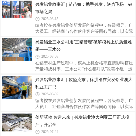
兴发铝业故事汇 | 苗苗姐：携手兴发，逆势飞扬，破
主会场，其余基地通过线上方式同步参与。12位来自
市场之局
不同岗位的精益骨干接受绶带，精益项目分管领导刘
允棠出席仪式并为绿带获得者绶带、颁发证书。分管
2025-08-15
领导刘允棠为绿带获得者绶带绶带仪式简洁而庄重，
编者按在兴发铝业创新发展的征程中，各级领导、广
既是对6月绿带认证成果的正式确认，也标志着这批
大员工、经销商与合作伙伴客户等同心同德，以实际
精益骨干作为中坚力量，全面融入兴发铝业精益管理
行动诠释着坚守匠心、合作共赢、无私奉献的兴发精
兴发铝业三水公司用“三精管理”破解模具上机质量难
体系的新开端。分管领导刘允棠在仪式上向通过认证
神，为公司高质量发展注入了澎湃动力。在此过程
的同事表示祝贺，并充分肯定他们在改善项目中展
题——三水公
中，涌现出无数立足平凡岗位、创造不凡价值的感人
故事和闪耀榜样。为凝聚奋斗力量，弘扬企业文化，
2025-08-08
现推出“兴发铝业故事汇”系列报道，刊载部分先进个
在铝型材生产过程中，模具上机合格率直接影响挤压
人与团队故事，共同书写兴发铝业记忆，传递温暖光
产量和成材率。三水公司“什么都对队”改善小组，运
芒，营造见贤思齐、携手奋进的浓厚氛围，为兴发铝
用三精管理中精益改善周方法，将2#2200T机模具上
兴发铝业故事汇 | 攻坚克难，徐洪刚在兴发铝业澳大
业开创更美好的未来汇聚磅礴力量。兴发系统是兴发
机合格率从81%提升至87%，日均减少返工2套模具，
铝业旗下品牌，专注于高性能建筑立面围护结
利亚工厂书
年化改善收益达10万元！一、精准定位：直击痛点，
目标明确（一）痛点聚焦：1.新模未合格下单导致上
2025-08-02
机率下降2.煲模工序质量问题（碰崩、压烂、冲洗不
编者按在兴发铝业创新发展的征程中，各级领导、广
干净）影响抛光质量3.返修/修模质量不理想，导致多
大员工、经销商与合作伙伴客户等同心同德，以实际
次返工（二）靶向施策：1.将各个工序作业内容精细
行动诠释着坚守匠心、合作共赢、无私奉献的兴发精
创新驱动 智造未来 | 兴发铝业澳大利亚工厂正式投
化、把模具质量做到预期2.监督各工序的模具质量，
神，为公司高质量发展注入了澎湃动力。在此过程
达到预期才能流向下工序3.每天把不合格原因
产，开启全
中，涌现出无数立足平凡岗位、创造不凡价值的感人
故事和闪耀榜样。为凝聚奋斗力量，弘扬企业文化，
2025-07-24