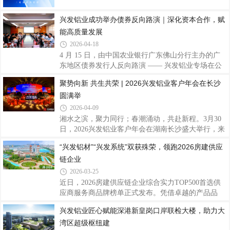
等全球市场，构建覆盖全球的生产布局、营销网络与
服务体系，提升品牌国际影响力，以开放姿态链接全
兴发铝业成功举办债券反向路演｜深化资本合作，赋
球资源智造赋能·提质增效年产能超100万吨，配备百
能高质量发展
余条先进生产线拥有国家企业技术中心与国家认可实
2026-04-18
验室以智能制造保障高效生产与稳定品质品质为基·
4 月 15 日，由中国农业银行广东佛山分行主办的广
权威认证通过ISO9001等多项权威体系认证拥
东地区债券发行人反向路演 —— 兴发铝业专场在公
司总部圆满举行。农业银行总行金融市场部、农业银
聚势向新 共生共荣 | 2026兴发铝业客户年会在长沙
行广东省分行投融部、农银理财、农银汇理、昆仑银
圆满举
行、招商证券、广州银行、东莞农商行等多家金融投
资机构代表出席活动。与会嘉宾首先参观兴发铝业展
2026-04-09
厅，深入了解企业四十余年发展历程、技术创新、全
湘水之滨，聚力同行；春潮涌动，共赴新程。3月30
球标杆工程及海内外产能布局，直观感受公司行业领
日，2026兴发铝业客户年会在湖南长沙盛大举行，来
先地位和稳健实力。随后，投资机构代表围绕公司经
自海内外的合作伙伴、行业同仁齐聚一堂，以“聚势
“兴发铝材”“兴发系统”双获殊荣，领跑2026房建供应
营业绩、发展战略、债券融资安排等议题进行深入交
向新 共生共荣”为主题，回望携手奋斗的征程，共话
流，公司管理层逐一进行解答与回应，现场氛
链企业
行业发展新机遇，擘画全球化合作新蓝图，凝聚起行
业同心聚力、共生共赢的发展合力。兴征程上共风
2026-03-25
雨，发奋图强创宏图会上，兴发铝业董事总经理廖玉
近日，2026房建供应链企业综合实力TOP500首选供
庆作题为《兴征程上共风雨，发奋图强创宏图》的专
应商服务商品牌榜单正式发布。凭借卓越的产品品
题报告，向信任、支持兴发发展的全体合作伙伴致以
质、强大的交付能力及深厚的品牌影响力，“兴发铝
兴发铝业匠心赋能深港新皇岗口岸联检大楼，助力大
诚挚感谢与崇高敬意。他全面复盘2025年发展成果，
材”再度荣登“2026房建供应链企业综合实力TOP500首
在全球经济与行业发展双重承压的背景下，兴发
湾区超级枢纽建
选供应商服务商品牌·铝型材类”十强榜首，“兴发系