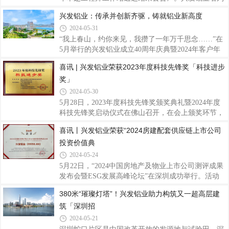
制足球赛自揭幕以来，经过多次激烈鏖战，紧张对
其中，被授予国家卓越工程师创新研究院“卓越工程
兴发铝业：传承并创新齐驱，铸就铝业新高度
决，国际教育学院留学生足球队队员们挥汗绿茵，默
师工作站”称号，作为国家级创新平台，企业可通过
契配合，用实际行动诠释了团结协作、拼搏
2024-05-31
佛山国创院与境内外高水平大学开展硕士、博士联合
培养和高水平协同创新，为公司探索高层次人才，做
“我上春山，约你来见，我攒了一年万千思念……”在
好人才引育工作，进一步推进产学研用，加快实现新
5月举行的兴发铝业成立40周年庆典暨2024年客户年
材料产业高水平科技自立自强，构建创新协同发展新
会上，广东兴发铝业有限公司（下称“兴发铝业”）领
喜讯 | 兴发铝业荣获2023年度科技先锋奖「科技进步
格局，赋能企业行业高质量发展提供重要支撑作用。
导班子带来的合唱《上春山》，以全新的艺术形式展
奖」
兴发铝业作为集铝型材研发、生产、销售、服务于一
现了兴发铝业的创新精神。事实上，作为中国专业制
体的上市企业，40年来重视人才引育平台搭建
造铝型材标杆企业，兴发铝业骨子里便带有勇于改革
2024-05-30
创新、敢做时代“弄潮儿”的基因。01接力传承，四十
5月28日，2023年度科技先锋奖颁奖典礼暨2024年度
年砥砺磨一剑兴发铝业的创新精神，从领导班子在
科技先锋奖启动仪式在佛山召开，在会上颁奖环节，
《上春山》合唱中可见一斑。这次前所未有的表演形
兴发铝业作为主要完成单位参与的《面向汽车轻量化
喜讯丨兴发铝业荣获“2024房建配套供应链上市公司
式，不仅歌曲选择创新有活力有突破，更体现了企业
的高性能铝/镁合金及部件制造技术开发与产业化》项
对传统文化的创新性传承。这种创新精神，
投资价值典
目荣获科技进步奖。这是对各研究团队和兴发铝业多
年来积极与高校科研院所等联合研发，多措并举，高
2024-05-24
度重视科技创新工作的充分肯定。兴发铝业一直以来
5月22日，“2024中国房地产及物业上市公司测评成果
注重企业的技术创新工作，坚持以自主创新与产学研
发布会暨ESG发展高峰论坛”在深圳成功举行。活动
用相结合激发企业创新活力。以瞄准产业链关键环
发布了最新的《2024房地产上市公司测评研究报
380米“璀璨灯塔”！兴发铝业助力构筑又一超高层建
节，注重前瞻性研发和布局，不断深化改革，在新产
告》，同期隆重公布了“2024房地产配套供应链上市
品开发、技术进步、科研成果转化等方面取得了
筑「深圳招
公司测评成果”，兴发铝业荣获“2024房建配套供应链
上市公司投资价值典范企业”称号，凸显兴发铝业良
2024-05-21
好的经营能力、雄厚的企业实力以及稳健的发展能