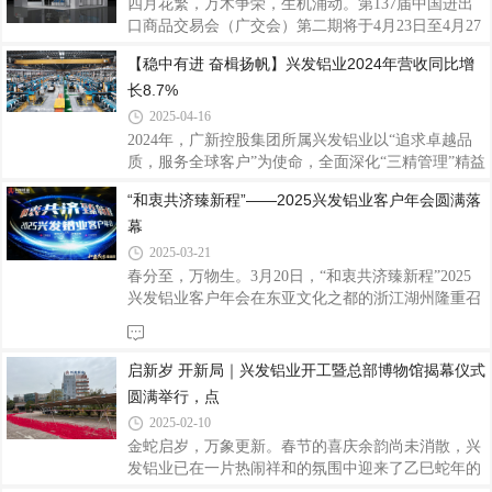
四月花繁，万木争荣，生机涌动。第137届中国进出
造商之一，也是国家制造业单项冠军企业，一直致力
口商品交易会（广交会）第二期将于4月23日至4月27
于铝型材的研发、生产与销售，产品远销全球多个国
日在广交会展馆举行，作为中国外贸的 “晴雨表” 和
【稳中有进 奋楫扬帆】兴发铝业2024年营收同比增
家和地区。此次参展，兴发铝业洞察市场需求进行产
“风向标”，广交会是全球贸易的重要平台，也是企业
品创新，重点展示了168电动全景门系列、123W
长8.7%
展示实力、开拓国际市场的绝佳机会。兴发铝业作为
集铝型材研发、生产、销售、服务于一体的上市企
2025-04-16
业，将携代表性精品亮相本届广交会，此次兴发铝业
2024年，广新控股集团所属兴发铝业以“追求卓越品
展位号：B区12.1C29-30，D13-14，诚邀海内外客户
质，服务全球客户”为使命，全面深化“三精管理”精益
莅临展位洽谈合作，扩思路、谋新篇。兴发铝业41年
创效，实现营业收入188.55亿元，同比增长8.7%；净
“和衷共济臻新程”——2025兴发铝业客户年会圆满落
的发展历程中，始终秉承 “客户为本、品质为纲、创
利润8.28亿元。近五年营业收入及净利润的复合增长
新引领、匠心智造” 的核心价值观，打造铝
幕
率分别达10.8%及6.6%，各项经营指标持续向好，进
一步巩固行业领先地位。主业优势持续强化兴发铝业
2025-03-21
聚焦建筑铝型材核心主业，通过智能制造升级和全球
春分至，万物生。3月20日，“和衷共济臻新程”2025
化布局双轮驱动，显著提升主业竞争力。兴发铝业建
兴发铝业客户年会在东亚文化之都的浙江湖州隆重召
筑铝型材板块实现销售收入166.21亿元，同比增长
开，兴发铝业党委书记董事长王立、董事总经理廖玉
17.7%，创下历史新高。在智能制造升级方面，顺利
庆、公司领导班子成员、特邀嘉宾、经销商代表、合
完成浙江湖州项目建设，生产效率稳步提升。
作伙伴以及兴发铝业的同仁们齐聚一堂，携手研讨发
启新岁 开新局｜兴发铝业开工暨总部博物馆揭幕仪式
展规划，共同见证荣耀时刻，齐心畅谈未来蓝图。
圆满举行，点
2025-02-10
金蛇启岁，万象更新。春节的喜庆余韵尚未消散，兴
发铝业已在一片热闹祥和的氛围中迎来了乙巳蛇年的
首个开工日。2月6日，公司内外张灯结彩，处处洋溢