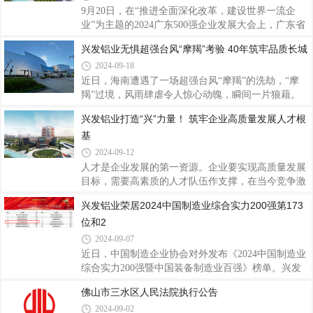
位。兴发铝业作为1984年创立于佛山的铝挤压行业知
9月20日，在“推进全面深化改革，建设世界一流企
名品牌上市企业，始终秉持“勤奋进取、开拓创新、
业”为主题的2024广东500强企业发展大会上，广东省
务实发展、服务社会”的兴发精神，强内功，扬品
企业联合会、广东省企业家协会发布2024广东企业
兴发铝业无惧超强台风“摩羯”考验 40年筑牢品质长城
牌，积极开拓国内外市场，在复杂的经济形势下依旧
500强及行业百强榜。兴发铝业在2024广东企业500强
保持业绩平稳增长，守法经营、依法纳税，展示了良
2024-09-18
榜单荣列第146位、2024广东制造业企业100强榜单荣
好的社会形
列第63位，再次展现了兴发铝业的强劲实力。据了
近日，海南遭遇了一场超强台风“摩羯”的洗劫，“摩
解，广东企业500强及行业百强榜由广东省企业联合
羯”过境，风雨肆虐令人惊心动魄，瞬间一片狼藉。
会、广东省企业家协会发布，自2005年以来，在中国
市政设施严重损坏，停水停电，房屋倒塌，树木被连
兴发铝业打造“兴”力量！ 筑牢企业高质量发展人才根
企业联合会的指导下，在有关部门、企联组织、行业
根拔起，多台风机被吹断，海口、文昌两地直接经济
基
协会的大力支持下，参照国际通行做法，本次以2023
损失近600亿元。整个城市被台风蹂躏得满目苍夷，
年企业营业收入为基本标准作出排序，真实地反映广
成为建国以来登录我国大陆地区最强的秋台风，登录
2024-09-12
时最大风力在17级以上。海南作为兴发铝业在全国销
人才是企业发展的第一资源。企业要实现高质量发展
售布局的其中一个站点，在超强台风的摧残下，海南
目标，需要高素质的人才队伍作支撑，在当今竞争激
很多建筑物都严重受损，玻璃爆碎，边框变形，窗扇
烈的市场环境中，人才的培养与发展是企业长期成功
兴发铝业荣居2024中国制造业综合实力200强第173
掉落。在放眼一片残局的景象中，风雨洗礼出真正过
的关键。兴发铝业经过40年的发展，培养了一支多层
硬品质，此次台风登陆地海南使用兴发铝业产
位和2
次、高素质的人才队伍，为企业的高质量发展注入了
强劲动力，赢得了广泛的社会赞誉和良好信誉。一直
2024-09-07
以来，兴发铝业秉持“以人为本、以诚取信、以质取
近日，中国制造企业协会对外发布《2024中国制造业
胜”的经营宗旨，坚信“人才，是兴发之本”，注重顶层
综合实力200强暨中国装备制造业百强》榜单。兴发
设计，大力实施人才强企战略，围绕人才引进、人才
铝业凭借强大的综合实力和出色的业绩表现，分别荣
佛山市三水区人民法院执行公告
培养等重点工作，通过一系列举措，致力于打造一支
获2024中国制造业综合实力200强第173位和2024中国
高素质、富有创新精神的团队，以进一步
2024-09-02
装备制造业100强第94位，彰显了兴发铝业在中国铝