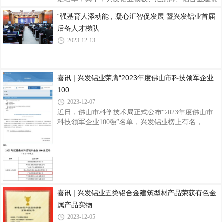
型材(阳极氧化型材)、铝合金建筑型材(喷漆型材)、
“强基育人添动能，凝心汇智促发展”暨兴发铝业首届
铝合金建筑型材(喷粉型材)、铝合金建筑型材(电泳涂
后备人才梯队
漆型材)、浇注式隔热铝合金建筑型材、穿条式隔热
铝合金建筑型材共八项产品顺利通过认定，全部产品
2023-12-13
均符合国家节能、环保、质量等相关法律法规和技术
标准，已批量生产，经检验合格，质量可靠，性能稳
定，这是对公司产品品质以及市场影响力的又一权威
喜讯 | 兴发铝业荣膺“2023年度佛山市科技领军企业
肯定。品质是“名优产品”的生命线，兴发铝业一直以
来高度重视产品质量和服务，通过制定严
100
2023-12-07
近日，佛山市科学技术局正式公布“2023年度佛山市
科技领军企业100强”名单，兴发铝业榜上有名，
为“创新实力50强”企业。据了解，佛山市科技领军企
业100强榜单中设置了创新实力、创新效能、科技创
新创业团队三个特色榜单，囊括了佛山企业在各领域
的“科技强者”，展示了佛山企业的强大创新实力。其
中，佛山市创新实力50强企业，是指创新能力强、经
济规模大，在研发人员、研发投入、科技成果产出等
方面具有明显优势的50家企业。兴发铝业作为1984年
喜讯 | 兴发铝业五类铝合金建筑型材产品荣获有色金
创立于佛山的铝材行业知名品牌上市企业，始终坚持
属产品实物
以技术创新作为企业发展的原动力，以质量先
2023-12-05