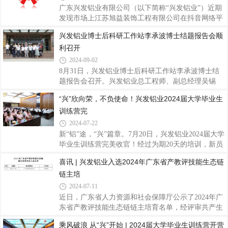
挤压材行业的先进地位。据悉，此次榜单的发布是中
广东兴发铝业有限公司（以下简称“兴发铝业”）近期
国制造企业协会对我国制造业企业进行全面、科学、
发现市场上江苏旭益装饰工程有限公司在抖音网络平
独立调查研究的成果。经过对超过8000家中国大陆制
台发布损害兴发铝业名誉的内容。为维护企业和消费
兴发铝业博士后科研工作站李承波博士结题报告会顺
造型企业的数据采集与深入分析，严格按照营业收
者合法权益，营造清朗健康的市场环境，兴发铝业已
利召开
入、资产总额、利润总额、所有者权益、研发投入、
采取法律行动，现将法院判决内容《佛山市三水区人
从业人数等多维度指标进行综合评分，并邀请百位
民法院执行公告》予以公布。请广大消费者不要轻信
2024-09-02
网络谣言，避免被不实信息误导。兴发铝业也将、恶
8月31日，兴发铝业博士后科研工作站李承波博士结
意造谣诽谤等违法违规行为坚决从严查处，绝不姑
题报告会召开。兴发铝业总工程师、副总经理吴锡
息。 最后，感谢所有一直以来信任和支持兴发铝业的
坤、技术中心罗铭强部长、资深专家王顺成博士、技
“兴”欣向荣，不负使命！兴发铝业2024届大学毕业生
客户及合作伙伴。我们将一如既往地努力提供更好的
术专家侯陇刚博士等出席会议。报告会上，李承波博
产品和服务，恪守诚信经营理念。希望大家共
训练营完
士围绕其在站期间的研究课题《汽车用高强韧7xxx 铝
型材形/性协同调控研究》作结题汇报，详细阐述了新
2024-07-22
能源汽车用轻量化铝合金的背景及市场，系统解读了
新“铝”途，“兴”篇章。7月20日，兴发铝业2024届大学
7005铝合金热变形行为研究，深入剖析了挤压模拟及
毕业生训练营完美收官！经过为期20天的培训，新员
挤压工艺对7005铝合金组织性能的影响，同时讲解了
工们不仅对企业概况和未来的发展蓝图有了全面深入
喜讯 | 兴发铝业入选2024年广东省产教评技能生态链
7005铝合金的淬火敏感性研究，探讨了时效对7005铝
的了解，更在心态和思维上逐渐适应了职场的要求。
合金组织性能的影响。专家们认真聆听了李承波
链主培
他们从青涩的学子蜕变成了充满朝气和活力的职场新
人，为兴发的蓬勃发展注入了强大的新动力。在培训
2024-07-11
期间，我们不仅注重个人技能的提升，更重视团队协
近日，广东省人力资源和社会保障厅公示了2024年广
作与知识共享。7月20日上午，我们举办了2024届大
东省产教评技能生态链链主培育名单，经评审共产生
学毕业生训练营结营团队汇报，旨在通过交流与反
107家培育单位。广东兴发铝业有限公司作为铝型材
乘风破浪 从“兴”开始 | 2024届大学毕业生训练营开营
思，进一步巩固培训成果，激发人才潜能。各小组代
行业龙头企业，入选链主培育单位名单。“产教评”融