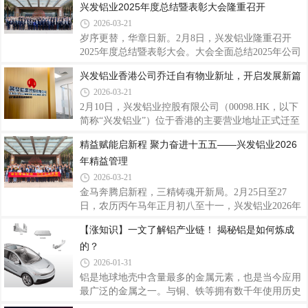
兴发铝业2025年度总结暨表彰大会隆重召开
发企业及行业专家，围绕产品质量、技术创新、服务
软件（中国）有限公司联合推进，旨在通过系统升级
能力、品牌口碑、市场应用等维度综合评审。评选结
2026-03-21
与多平台集成，推动财务核算标准化、一体化、自动
果兼具专
化、智能化，为集团高质量发展注入新动能。会上，
岁序更替，华章日新。2月8日，兴发铝业隆重召开
兴发铝业财务副总监、项目负责人刘权锋指出，随着
2025年度总结暨表彰大会。大会全面总结2025年公司
公司业务不断拓展，实施财务系统优化升级已刻不容
发展历程与经营成果，研究部署2026年战略方向与重
兴发铝业香港公司乔迁自有物业新址，开启发展新篇
缓。本次项目将以“标准化、一体化、自动化、智能
点任务，同时表彰在各项工作中表现突出的优秀个人
2026-03-21
化”为建设路径，打通ERP、司库、财务共享、设备系
和先进团队，进一步凝聚奋斗力量，激励全体员工以
统等多平台数据壁垒，统一主数据管理，全面
更加积极昂扬的姿态投身“十五五”开局新征程。会
2月10日，兴发铝业控股有限公司（00098.HK，以下
上，公司总经理廖玉庆作了2025年度工作总结及2026
简称“兴发铝业”）位于香港的主要营业地址正式迁至
年度工作计划的报告。他充分肯定了兴发铝业在过去
香港九龙观塘区观塘道波顿科创中心。新办公地址为
精益赋能启新程 聚力奋进十五五——兴发铝业2026
一年所取得的发展成就，深刻剖析了当前公司发展进
公司自有物业，此举进一步夯实了公司在香港的业务
年精益管理
程中存在的短板与挑战，并对公司2026年的整体奋斗
根基，提升了运营稳定性。据了解，新址所在的九龙
目标进行了展望。廖玉庆指出，2025年是兴发铝
观塘区是香港重要的商务及科创产业聚集区，交通网
2026-03-21
络发达，商业配套成熟，能为客户接待、商务合作及
金马奔腾启新程，三精铸魂开新局。2月25日至27
品牌展示提供更优质的平台。作为在香港联合交易所
日，农历丙午马年正月初八至十一，兴发铝业2026年
主板上市的企业，兴发铝业始终坚持以全球化视野布
精益管理骨干培训班在公司总部大楼圆满举行。培训
【涨知识】一文了解铝产业链！ 揭秘铝是如何炼成
局业务。此次迁入自有物业，是公司优化运营资源的
通过线上+线下的形式，覆盖参训人数共131人。公司
重要举措，不仅彰显了公司稳健发展的实力，
的？
领导班子、各基地总经理、副总经理及生产、质量、
技术等关键岗位负责人齐聚一堂，其中线下80余人，
2026-01-31
线上同步参训50余人。这既是一场收心归位的“新春
铝是地球地壳中含量最多的金属元素，也是当今应用
第一训”，更是兴发铝业在“十五五”规划谋篇布局的关
最广泛的金属之一。与铜、铁等拥有数千年使用历史
键节点，以“三精管理”为重要抓手，吹响新一年精益
的金属不同，铝的工业化应用仅有一百多年，却已深