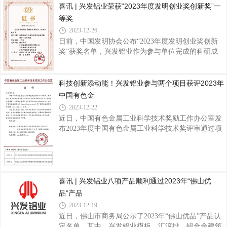
喜讯 | 兴发铝业荣获“2023年度发明创业奖创新奖”一
优势企业”、“国家技术创新示范企业”、“国家绿色工
党工委委员、管委会副主任赵晓光，长合区管委会投
厂”，入选首批广东省战略性产业集群重点
等奖
促局局长兼贸易促进会会长叶新桥，长兴县泗安镇党
委副书记、镇长杨云强，兴发铝业集团党委书记、董
2023-12-26
事长王立，集团领导班子、兴发新材项目团队、长合
日前，中国发明协会公布“2023年度发明创业奖创新
区及兴发铝业相关部门领导等出席仪式，共同见证项
奖”获奖名单，兴发铝业作为参与单位完成的科研成
目正式试投产这一特殊重要时刻，这是兴发铝业实现
果“新能源汽车轻量化零部件高效智能设计与柔性制
产品线扩充和产业规模跨越升级的一个重要里程碑。
造”项目荣获“2023年度发明创业奖创新奖”一等奖据
兴发新材作为兴发铝业第七大生产基地，成立
悉，发明创业奖创新奖是2005年由科技部批准，中国
科技创新添动能！兴发铝业参与两个项目获评2023年
发明协会设立，旨在奖励为社会经济发展和国防建设
中国有色金
做出突出贡献的优秀发明项目，增强社会创造活力，
2023-12-22
为大力推动自主科技创新奠定雄厚的社会基础。该奖
近日，中国有色金属工业科学技术奖励工作办公室发
项是首个为发明家设立的国家最高奖，具备推荐国家
布2023年度中国有色金属工业科学技术奖评审通过项
科学技术奖资格，在全国发明创新领域具有广泛的社
目公告，兴发铝业作为参与单位的两个项目《铝、锆
会影响和权威性。兴发铝业自1984年成立以
合金高端产品新型绿色环保表面处理技术及应用》和
《铝合金制品用绿色节能粉末涂料关键技术及产业化
应用》获评2023年中国有色金属工业科学技术奖二等
奖。据了解，“中国有色金属工业科学技术奖”是由中
喜讯 | 兴发铝业八项产品顺利通过2023年“佛山优
国有色金属工业协会、中国有色金属学会组织评选和
品”产品
审定。该奖项是我国有色行业的全国性科技奖项，因
2023-12-19
其专业性、严谨性、公正性得到业内的高度认可，对
近日，佛山市商务局公示了2023年“佛山优品”产品认
展示行业最新成果、推动行业科技发展、培
定名单，其中，兴发铝业模板、汇流排、铝合金建筑