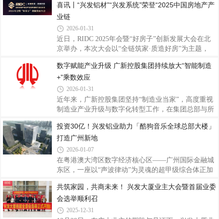
喜讯丨“兴发铝材”“兴发系统”荣登“2025中国房地产产
深化、全员赋能的奋进号角，为打赢“十五五”开局战
度融入国民经济的各个角落，成为从日常生活到航空
筑牢管理根基、凝聚发展动能。2026年是
业链
航天不可或缺的基础原材料。铝的强大之处在于它的
多功能性。然而，这种轻质金属在自然界并不是以单
2026-01-31
质金属存在的，其生产过程非常复杂。从矿石到金
近日，RIDC 2025年会暨“好房子”创新发展大会在北
属：铝的诞生三部曲纯铝并非天然存在，它的诞生需
京举办，本次大会以“全链筑家·质造好房”为主题，
经历三个关键阶段。第一步：采矿。铝来源于一种名
《2025中国房地产供应链战略诚信服务商研究报告》
数字赋能产业升级 广新控股集团持续放大“智能制造
为铝土矿的沉积岩。自1821年在法国南部首次发现以
正式发布，“兴发铝材”以15.31%的首选率荣登“2025
来，全球铝土矿资源主要集中在几内亚、越南、
+”乘数效应
中国房地产产业链战略诚信服务商·铝型材类品牌”十
强榜首，“兴发系统”以14.67% 的首选率荣登“2025中
2026-01-31
国房地产产业链战略诚信服务商·系统门窗类国产品
近年来，广新控股集团坚持“制造业当家”，高度重视
牌”十强榜首。双重登顶，既是行业对兴发实力的高
制造业产业升级与数字化转型工作，在集团总部与所
度认可，更是兴发作为中国铝型材行业领军者的标杆
属企业持续投入建设，目前已在总部层面形成工业互
投资30亿！兴发铝业助力「酷狗音乐全球总部大楼」
彰显！本次评选由全联房地产商会主导，历经10年研
联网创新与服务平台与人工智能平台两大筑基底座，
究迭代，秉持“客观、公益、公正
打造广州新地
在企业层面建立多个数字化工厂，显著提升制造业数
字化水平。2025年12月，广新控股集团凭借《铝型材
2026-01-07
行业全流程数字化智能工厂》项目成功入选国家工业
在粤港澳大湾区数字经济核心区——广州国际金融城
信息安全发展研究中心“2025年实验室重点领域优秀
东区，一座以“声波律动”为灵魂的超甲级综合体正加
典型案例”名单。该项目在广新控股集团所属企业广
速崛起。这座总投资30亿元、建筑高度132米的酷狗
共筑家园，共商未来！ 兴发大厦业主大会暨首届业委
东兴发铝业有限公司（以下简称“兴发铝业”）实现共
音乐全球总部大楼，不仅是酷狗公司首个自建总部基
享制造模式落地，推动挤压生产效率、图
会选举顺利召
地，更将成为珠江天际线的全新地标，预计2026年第
三季度正式交付使用，承载起数字音乐与AI技术融合
2025-12-31
的产业使命。酷狗音乐全球总部大楼作为广州市推动