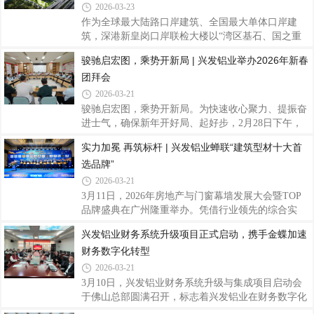
统”位列系统窗类民族品牌前三，再次彰显兴发铝业
2026-03-23
在建筑铝型材与系统门窗领域的龙头地位与核心竞争
作为全球最大陆路口岸建筑、全国最大单体口岸建
力。该测评由中国房地产业协会、易居中国房地产测
筑，深港新皇岗口岸联检大楼以“湾区基石、国之重
评中心指导、中房优采平台主办，聚焦房地产供应链
器”为定位，打造24小时智慧通关新标杆。兴发铝业
骏驰启宏图，乘势开新局 | 兴发铝业举办2026年新春
新质生产力发展，以企业申报数据、CRIC数据库、用
凭借硬核产品实力与全链条定制化服务，为这座国家
户抽样调研及公共招标信息为依据，围绕生产
团拜会
级门户工程提供高品质铝合金型材，以精工铝材护航
大国工程，助力深港通关迈入“5分钟时代”。新皇岗
2026-03-21
口岸总建筑面积约68.97万平方米，由Aedas与华阳国
骏驰启宏图，乘势开新局。为快速收心聚力、提振奋
际、深圳市综合交通设计研究院共同组成设计联合体
进士气，确保新年开好局、起好步，2月28日下午，
打造。项目以“国之重器”为设计内核，采用稳固对称
兴发铝业于总部召开2026年新春团拜会，公司领导班
实力加冕 再筑标杆 | 兴发铝业蝉联“建筑型材十大首
的建筑形态和“垂直叠加、高度复合”的创新布局，规
子成员，总部各部门负责人、员工代表等欢聚一堂，
划地上5层，地下4层，集旅检、车辆查验、
选品牌”
共叙情谊、共话发展，擘画新年发展蓝图。会上，公
司党委书记、董事长王立向全体职工干部致以诚挚的
2026-03-21
新春问候，并对大家在过去一年攻坚克难、奋楫笃行
3月11日，2026年房地产与门窗幕墙发展大会暨TOP
所取得的各项成绩表示衷心感谢。他表示，2026年
品牌盛典在广州隆重举办。凭借行业领先的综合实
是“十五五”规划的开局之年，也是公司迈向高质量发
力、技术创新能力与市场口碑，兴发铝业再度斩
兴发铝业财务系统升级项目正式启动，携手金蝶加速
展新阶段的关键之年。立足新起点，要以习近平新时
获“建筑型材十大首选品牌”榜首荣誉，并成功入库房
代中国特色社会主义思想为指导，全面贯彻落实
财务数字化转型
地产与门窗幕墙产业链AL-Survey首选创新材
料“TOP10”品牌，以连续领跑的优异成绩，稳固行业
2026-03-21
领军地位，彰显中国铝型材头部品牌的硬核竞争力。
3月10日，兴发铝业财务系统升级与集成项目启动会
本次评选由行业权威机构主办，依托AL-Survey行业
于佛山总部圆满召开，标志着兴发铝业在财务数字化
调研体系，汇聚头部幕墙企业、门窗企业、房地产开
转型道路上迈出关键步伐。该项目由兴发铝业与金蝶