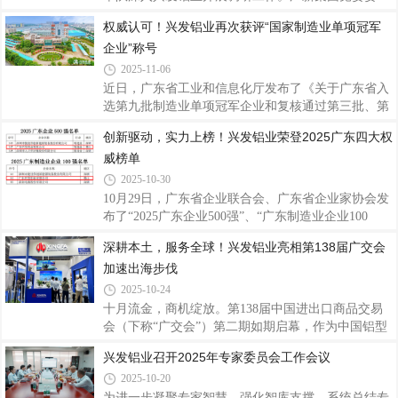
力的充分认可，彰显了公司在铝挤压材生产制造领域
员、总会计师罗俊晖参加调研。兴发铝业党委书记、
权威认可！兴发铝业再次获评“国家制造业单项冠军
的创新实力和市场竞争力。据悉，“广东省名优高新
董事长王立，董事、总经理廖玉庆参加调研。座谈会
技术产品”是广东省推动高质量发展
企业”称号
上，王立围绕兴发铝业“十四五”期间发展成效、经营
情况、存在问题及下一步工作计划等方面作详细汇
2025-11-06
报。与会人员就公司经营、行业动态及市场形
近日，广东省工业和信息化厅发布了《关于广东省入
势、“十五五”规划方案等内容展开深入研讨，为兴发
选第九批制造业单项冠军企业和复核通过第三批、第
铝业未来发展指明了方向。 刘志鸿对兴发铝业在复杂
六批制造业单项冠军企业名单的公示》，兴发铝业凭
创新驱动，实力上榜！兴发铝业荣登2025广东四大权
严峻的市场环境中表现出的韧性与成效给予了充分肯
借在技术创新、市场引领、产业链整合等方面的综合
定，并结合“十五五”规划部署，提出五点工作要求
威榜单
优势，继 2018年认定及2021年复核通过后，今年再次
顺利通过复核，摘得此项国家级殊荣，彰显了公司在
2025-10-30
铝加工细分领域的领先地位。据了解，制造业单项冠
10月29日，广东省企业联合会、广东省企业家协会发
军企业是指长期专注于制造业特定细分产品市场，生
布了“2025广东企业500强”、“广东制造业企业100
产技术或工艺国际领先，单项产品市场占有率位居全
强”、“广东创新企业100强”等名单及相关分析报告，
深耕本土，服务全球！兴发铝业亮相第138届广交会
球或国内前列的企业，代表全球制造业细分领域最高
兴发铝业荣登2025广东企业500强第147位、广东制造
发展水平和最强市场实力，且需通过严苛的复
加速出海步伐
业企业100强第64位、广东创新企业100强第60位；同
期，广东省制造业协会、广东省发展和改革研究院、
2025-10-24
暨南大学产业经济研究院联合发布了“2025年广东省
十月流金，商机绽放。第138届中国进出口商品交易
制造业企业500强”名单，兴发铝业以营业收入
会（下称“广交会”）第二期如期启幕，作为中国铝型
1886617万元荣登榜单第32位，充分展现了兴发铝业
材行业的领军企业，兴发铝业携多款高性能系统门窗
兴发铝业召开2025年专家委员会工作会议
强健的综合实力和创新能力。据了解，广东企业500
及产品应用解决方案亮相展会，向全球客商展示技术
强及行业百强榜由广东省企业联合会、广东省企业
2025-10-20
创新实力，诠释高端化、绿色化、全球化发展成果。
本次广交会上，兴发铝业重点推出了兴发125全景门
为进一步凝聚专家智慧、强化智库支撑，系统总结专