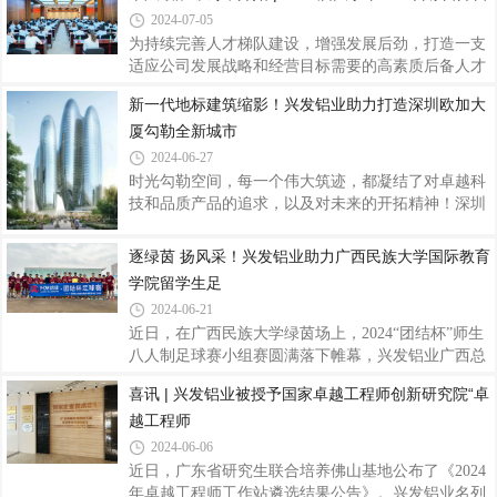
表精心准备，围绕“基层”、“技术”、“
2024-07-05
合发展助力产业集群高质量围绕广东省战略性产业，
通过“龙头企业出标准、出岗位、出师傅，院校出学
为持续完善人才梯队建设，增强发展后劲，打造一支
生、出教师、出教学资源，政府出政策、出资金、出
适应公司发展战略和经营目标需要的高素质后备人才
管理”，试点建立以产业岗位标准为引领、以院校学
队伍，7月3日，2024届大学毕业生训练营拉开帷幕，
新一代地标建筑缩影！兴发铝业助力打造深圳欧加大
生和教学资源为基础、以职业技能等级评价为纽带
76名来自全国不同高校的优秀学子将在兴发铝业这片
厦勾勒全新城市
的“产教评”融合发展的产业技能生态链，推动实施学
热土开启从校园到职场的蜕变之旅。开营仪式上，兴
生学徒制、“技培生”用培融合、企业自主评
发铝业党委委员、副总经理刘允棠围绕培训体系、导
2024-06-27
师带领、项目实践等核心内容，深刻阐述了此次培训
时光勾勒空间，每一个伟大筑迹，都凝结了对卓越科
项目的意义，加深了新员工们对集团人才战略部署的
技和品质产品的追求，以及对未来的开拓精神！深圳
理解。他强调，兴发始终把人才培养放在战略性的高
欧加大厦（OPPO集团国际总部），该项目位于深圳
度，致力于打造吸引、培养和留住人才的良好环境。
湾超级总部基地，项目总建筑面积约24.8万平方米，
逐绿茵 扬风采！兴发铝业助力广西民族大学国际教育
他期望新员工们在公司“客户为本、品质为纲
最高高度约200米。由四个互联互通的椭圆形塔楼及
学院留学生足
其附属裙楼组成，是集办公、餐厅、商业、文化设施
2024-06-21
于一体的组合式摩天大楼，建成后将成为OPPO全球
近日，在广西民族大学绿茵场上，2024“团结杯”师生
领导力中心、创新中心及营销中心，助力OPPO立足
八人制足球赛小组赛圆满落下帷幕，兴发铝业广西总
深圳、面向全球，在聚集城市高端专业人才等方面具
代理赞助的国际教育学院留学生足球队凭借出色的实
有重大意义，被誉为新一代地标建筑的缩影，“幕墙
喜讯 | 兴发铝业被授予国家卓越工程师创新研究院“卓
力和团队协作能力，雄踞该校相思湖校区公开组第一
圈”的超级偶像！作为深圳湾超级总部基地片区的标
越工程师
名。足球作为一项世界性的运动，它不仅仅是一项运
志
动，更是一种精神、一种文化。广西民族大学有着浓
2024-06-06
厚的校园足球氛围，近年来大学参与的足球项目比赛
近日，广东省研究生联合培养佛山基地公布了《2024
更是成绩斐然。广西民族大学2024“团结杯”师生八人
年卓越工程师工作站遴选结果公告》。兴发铝业名列