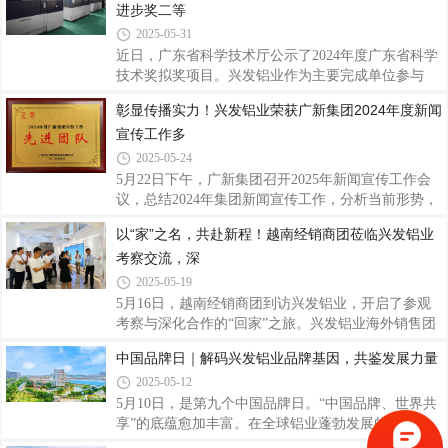
基地、精密基地开展精益班组日常管理培训5次
进步奖二等
差，同时出于成本考虑，尽量自主制造，导致准时交
模率偏低，甚至影响挤压车间正常生产。为有效提升
2025-05-31
准时交模率，在2025年3月公司组织开展三精管理“提
近日，广东省科学技术厅公示了2024年度广东省科学
升模具交模率改善周项目”，调整了模具车间产能负
技术奖拟奖项目。兴发铝业作为主要完成单位参与
荷量的监控方式，从前端开始识别超期风险，加工过
的“高性能铜基合金激光增材制造与复合再制造技术
彰显传播实力！兴发铝业荣获广新集团2024年度新闻
程中按实际生产情况进行生产计划调整，避免延迟模
及应用”项目荣获广东省科技进步奖二等奖，再次彰
具交付，导致订单未能及时完成，影响未来与客
宣传工作多
显了兴发铝业在材料科学领域的深厚技术底蕴和研发
创新实力。广东省科学技术奖由广东省科学技术厅主
2025-05-24
办评选，主要授予为促进科技进步和经济社会发展作
5月22日下午，广新集团召开2025年新闻宣传工作会
出突出贡献的个人或组织，该奖项是广东省在科技成
议，总结2024年集团新闻宣传工作，分析当前形势，
果奖励方面的最高荣誉。兴发铝业一直以来高度重视
研究部署2025年集团新闻宣传工作。在会上颁奖环
以“家”之名，共赴新程！越南经销商团莅临兴发铝业
科技创新工作，秉持自主研发与高校及科研院
节，兴发铝业团队及个人荣获2024年度广新集团宣传
所“产、学、研、用”相结合的方式加大与国内外知名
考察交流，深
工作先进团队、先进工作者及先进个人荣誉。这是对
兴发铝业过去一年新闻宣传工作的肯定，也是激励我
2025-05-19
们继续积极进取、守正创新，共同推动集团新闻宣传
5月16日，越南经销商团到访兴发铝业，开启了参观
工作再上新台阶。会议邀请资深媒体专家开展专题辅
考察与深化合作的“回家”之旅。兴发铝业海外销售团
导，就如何做好新形势下的新闻宣传及舆情管理工作
队相关领导热情接待，以开放姿态迎接越南经销商
中国品牌日｜解码兴发铝业品牌基因，共鉴发展力量
进行深刻阐述和经验分享，进一步提升集团新闻宣传
团。通过工厂考察、展厅参观、座谈交流三大环节，
队伍的理论水平和专业能力。会议强调，2025年集
2025-05-12
共叙情谊再启合作新章。此次来访不仅是双方合作关
系的进一步巩固，合作信念愈发笃定，更是兴发铝业
5月10日，是第九个中国品牌日。“中国品牌、世界共
全球化战略的重要实践，彰显了中国铝型材龙头企业
享”的底蕴愈加丰富。在全球铝业蓬勃发展的浪潮
对东南亚市场的深耕布局，更为未来的紧密合作奠定
中，兴发铝业凭借深厚且独特的品牌实力积淀，自