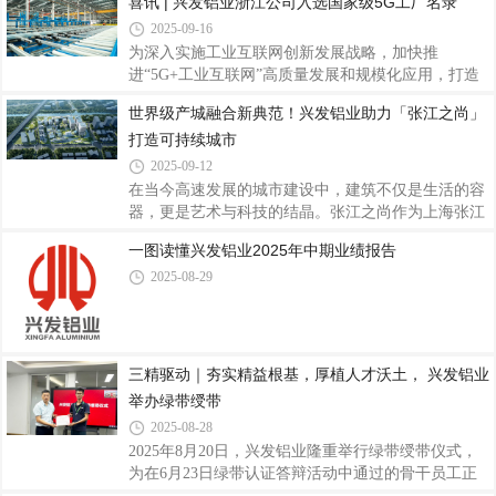
喜讯 | 兴发铝业浙江公司入选国家级5G工厂名录
产业技术创新和知识产权转化方面的卓越成效。据
2025-09-16
悉，“高转赛”由佛山市人民政府、国家知识产权局知
为深入实施工业互联网创新发展战略，加快推
识产权发展研究中心共同主办，佛山市市场监督管理
进“5G+工业互联网”高质量发展和规模化应用，打造
局（知识产权局）、佛山市人才工作局承办。本届大
5G工厂中国品牌。近日，工业和信息化部办公厅印发
赛设置初创组、成长组和本土组，采取
世界级产城融合新典范！兴发铝业助力「张江之尚」
了关于《2025年5G工厂名录》的通知（工信厅信管函
打造可持续城市
〔2025〕355号），兴发铝业全资子公司——兴发新
材（浙江）有限公司（以下简称“兴发铝业浙江公
2025-09-12
司”）成功入选，标志着公司在智能制造和数字化转
在当今高速发展的城市建设中，建筑不仅是生活的容
型方面取得国家级认可，成为铝型材行业5G全连接工
器，更是艺术与科技的结晶。张江之尚作为上海张江
厂建设的标杆示范企业。据悉，5G工厂作为“5G+工
科学城内的标志性高端建筑项目，也是张江科学城首
一图读懂兴发铝业2025年中期业绩报告
业互联网”深度融合的重要载体，是推动制造业高端
个工业遗存，生态景观，现代科研三合一综合体，以
化、智能化、绿色化发展的关键力量。此次评选经企
2025-08-29
其前瞻性的设计理念与卓越的建筑品质，成为区域发
业申
展的新亮点，项目荣获GBE最佳改造焕新商业建筑
奖。在这一项目中，兴发铝业的铝型材产品为建筑的
整体美感与功能性提供了坚实保障。通过工业遗存改
造与新建工程同步推进，打造集艺术、文化、科创于
三精驱动｜夯实精益根基，厚植人才沃土， 兴发铝业
一体的世界级产城融合新典范。张江之尚位于国家自
举办绿带绶带
主创新示范区与上海自贸试验区——浦东张江核心
2025-08-28
2025年8月20日，兴发铝业隆重举行绿带绶带仪式，
为在6月23日绿带认证答辩活动中通过的骨干员工正
式授予绿带与证书。本次仪式在兴发铝业总部设线下