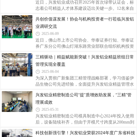
期成功上线司库系统，标志着公司资金管理数字化建
近日，兴发铝业成功召开2025年首次绿带认证会，标
设取得突破性进展。▲系统上线启动会“专项工作
志着公司精益人才体系建设迈出关键一步。12名来自
组”的组织保障为保障司库项目顺利推进，在公司数
各基地的精益骨干参与认证答辩。兴发铝业精益项目
共创价值谋发展！协会与机构投资者一行莅临兴发铝
字化变革推进委员会的指引下，公司成立了以党委书
分管领导刘允棠和广新运营管理部副总监黄进扬参与
记、董事长王立为组长，党委委员、财务总监郑建华
业调研交流
评审，为深化精益管理、强化精益改善与加速人才培
养擘画蓝图、指明方向。▲兴发铝业2025年首次绿带
2025-06-09
认证会现场里程碑时刻：精益人才认证正式启航本次
近日，佛山市上市公司协会、华泰证券行知、华泰证
绿带认证会是兴发铝业首届精益绿带人才认证活动，
券广东分公司佛山灯湖东路营业部联合组织机构投资
具有重要的里程碑意义。经过前期的项目实践与严格
者一行走进佛山港股上市公司兴发铝业
三精驱动｜精益赋能新突破！兴发铝业精益班组日常
筛选，12名来自生产、工艺、设备等关键岗位的精益
（00098.HK），通过参观兴发铝业博物馆、数字化工
骨干，围绕各自主导的改善周项目进行了精彩
管理实现全覆盖
厂以及座谈交流等方式，深入了解兴发铝业的发展现
状、战略布局与未来规划。兴发铝业副总经理杨桦、
2025-06-04
办公室主任罗国球等代表出席了活动，在深度探访之
为深入贯彻广新集团三精管理战略部署，学习借鉴伊
旅中有效增进了彼此之间的沟通互信，共探价值共
品生物公司先进经验，全面提升兴发铝业精益管理水
赢，促进合作发展。协会与机构投资者一行来到兴发
平与核心竞争力，在赴伊品生物学习考察后，根据兴
兴发铝业精密制造公司“提”质增效助发展，“三精”管
铝业精密制造工厂，作为公司第一代数字化工厂，也
发铝业党委书记、董事长王立部署及广新集团运营管
是佛山市数字化智能化示范工厂，拥有先进的生产智
理展成效
理部指导，全面启动精益班组日常管理模式建设。主
造设备，
要工作举措集团指导与试点启动。在兴发铝业党委委
2025-05-31
员、副总经理刘允棠和广新集团运营管理部副总监黄
兴发铝业精密制造公司模具制造中心2024年投入使用
进扬的指导下，选定三水基地、精密基地作为首批精
后，设备陆续补齐，但由于开模尺寸跨度从200mm到
益班组日常管理模式建设试点单位。经验转化与体系
1000mm，加工时间差异大，按以往模具制造套数作
科技创新强引擎！兴发铝业荣获2024年度广东省科技
构建。广新集团运营管理部王开聘于4月开始在三水
为统计单位的方式估算车间产能负荷量会出现较大偏