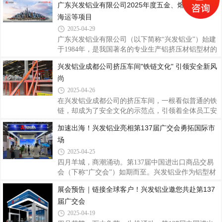
广东兴发铝业有限公司2025年度五金、熔辅、包材、
了坚实基础。实地考察交流 携手同行共赢越南经销商
1984年创立以来，历经四十余载风雨兼程，从一家名
海运等项目
团在兴发铝业工作人员的带领下，前往总部厂区内各
不见经传的铝型材厂崛起成为行业领军者，更以技术
大生产车间进行实地考察，现场观摩了解铝型
创新、品质坚守、数智生产和全球化视野，打造出兼
2025-04-29
具行业标杆意义与品牌特色的企业形象。一、品质坚
广东兴发铝业有限公司（以下简称“兴发铝业”）始建
守，筑牢品牌基石在兴发铝业的品牌文化体系
于1984年，是我国著名的专业生产铝挤压材铝型材的
中，“客户为本、品质为纲、创新引领、匠心智造”十
大型企业。目前在全国有7个生产基地，包括广东佛
兴发铝业成都公司挤压车间"铁链文化" 引领安全新风
六字核心价值观贯穿始终，产品理念强调“苛求细
山（3个）、江西宜春、四川成都、河南沁阳、浙江
节、过程控制”，通过建立国家认可实验室、实施现
尚
湖州基地，海外澳洲基地接近完成建设，越南基地正
代化
在建设中。2011年，广新控股集团（2023年及2024年
2025-04-26
《财富》世界500强）入股兴发，开创中国铝型材行
在兴发铝业成都公司的挤压车间，一根看似普通的铁
业国有、民营混合所有制之先河，从强化党建引领、
链，却成为了安全文化的示范点，引领着全体员工安
优化法人治理结构、现代企业管理、规范高效运作，
全意识与行为的深刻转变。从物理防护到精神图腾，
加速出海！兴发铝业亮相第137届广交会勇拓国际市
到整个企业文化和全体员工精神面貌方方面面都焕然
从个体习惯到全员参与，“铁链文化”的实践与深化，
一新，兴发铝业迎来了良性扩张。近年来，兴发
场
不仅塑造了公司的安全底色，更成为保障员工生命安
全的坚实防线。（图为14#厂房送模平台送模口区域
2025-04-25
近貌）铁链安全文化的起源与示范物理防线的诞生为
四月羊城，商潮涌动。第137届中国进出口商品交易
杜绝送模平台区域的意外坠落风险，14#厂房率先在
会（下称“广交会”）如期而至。兴发铝业作为铝型材
平台四周设置铁链防护装置。兴发铝业成都公司总经
行业龙头企业，聚焦国际市场需求，为全球用户带来
展会预告｜链接全球客户！兴发铝业邀您共赴第137
理谭日纯明确提出要求：机台员工每日检查铁链完好
智能高品质系统门窗产品及应用解决方案，积极推动
性，并在模具搬运作业后必须挂回铁链，形成
届广交会
品牌出海，以产品硬实力和卓越品质服务向全球展示
中国智造的风采，加速出海步伐，全力拓展国际市
2025-04-19
场。图：兴发铝业展位兴发铝业是中国先进铝型材制