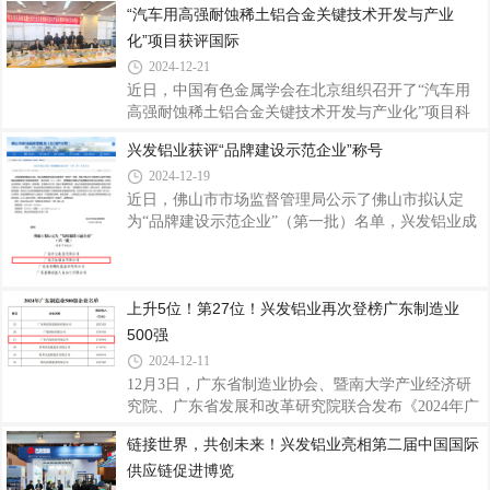
“汽车用高强耐蚀稀土铝合金关键技术开发与产业
着喜庆的气息，以满满的仪式感开启了2025年的新征
化”项目获评国际
程。鞭炮齐鸣启新程开工现场，鞭炮整齐环绕排列，
一场燃放鞭炮仪式正式拉开了新一年奋斗的序幕。随
2024-12-21
着开工吉时的临近，公司员工们纷纷聚集在空旷区
近日，中国有色金属学会在北京组织召开了“汽车用
域，鞭炮被点燃瞬间，噼里啪啦的声响顿时响彻四
高强耐蚀稀土铝合金关键技术开发与产业化”项目科
周，绚丽的火花在空中绽放，寓意着公司在新的一年
技成果评价会。该项目由广东兴发铝业（江西）有限
兴发铝业获评“品牌建设示范企业”称号
红红火火、蒸蒸日上。为祈求新的一年生意兴隆、诸
公司、佛山大学、江西理工大学共同完成。评价会邀
事顺遂，公司精心筹备了充满传统韵味与美好寓意
2024-12-19
请了中铝科学技术研究院教授级高工娄花芬、北京科
技大学教授连芳、中国有色金属学会教授级高工张洪
近日，佛山市市场监督管理局公示了佛山市拟认定
国、中国有研科技集团有限公司教授级高工闫丽珍、
为“品牌建设示范企业”（第一批）名单，兴发铝业成
中国有色金属加工工业协会教授级高工靳海明等5位
功入选，获评“品牌建设示范企业”称号，这是对公司
铝加工、金属材料和行业科技管理领域的专家组成评
多年来坚持品牌建设赋能制造业高质量发展的高度认
价专家组，专家们听取项目组的汇报，审阅相关技术
可。质量是品牌的基础，品牌是质量的体现。兴发铝
上升5位！第27位！兴发铝业再次登榜广东制造业
资料，通过讨论质询，与会专家一致认为，“汽
业自1984年创立以来，积极参与标准的起草编制工
作，以标准推动企业创新发展，现已参与标准起草制
500强
定超160项，并通过严格细分生产工序环节的工艺技
2024-12-11
术文件和质量控制标准，不断完善形成完整的产品质
12月3日，广东省制造业协会、暨南大学产业经济研
量保证体系，产品质量均超出国标，达到世界标准认
究院、广东省发展和改革研究院联合发布《2024年广
可。长期以来公司注重品牌商标的保护与管理，
东制造业500强企业研究报告》，兴发铝业荣居榜单
链接世界，共创未来！兴发铝业亮相第二届中国国际
第27位，排名较去年上升了5位，再次展现了兴发铝
供应链促进博览
业在制造业领域的卓越实力和创新能力。据了