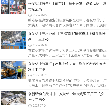
兴发铝业故事汇 | 苗苗姐：携手兴发，逆势飞扬，破
主会场，其余基地通过线上方式同步参与。12位来自
市场之局
不同岗位的精益骨干接受绶带，精益项目分管领导刘
允棠出席仪式并为绿带获得者绶带、颁发证书。分管
2025-08-15
领导刘允棠为绿带获得者绶带绶带仪式简洁而庄重，
编者按在兴发铝业创新发展的征程中，各级领导、广
既是对6月绿带认证成果的正式确认，也标志着这批
大员工、经销商与合作伙伴客户等同心同德，以实际
精益骨干作为中坚力量，全面融入兴发铝业精益管理
行动诠释着坚守匠心、合作共赢、无私奉献的兴发精
兴发铝业三水公司用“三精管理”破解模具上机质量难
体系的新开端。分管领导刘允棠在仪式上向通过认证
神，为公司高质量发展注入了澎湃动力。在此过程
的同事表示祝贺，并充分肯定他们在改善项目中展
题——三水公
中，涌现出无数立足平凡岗位、创造不凡价值的感人
故事和闪耀榜样。为凝聚奋斗力量，弘扬企业文化，
2025-08-08
现推出“兴发铝业故事汇”系列报道，刊载部分先进个
在铝型材生产过程中，模具上机合格率直接影响挤压
人与团队故事，共同书写兴发铝业记忆，传递温暖光
产量和成材率。三水公司“什么都对队”改善小组，运
芒，营造见贤思齐、携手奋进的浓厚氛围，为兴发铝
用三精管理中精益改善周方法，将2#2200T机模具上
兴发铝业故事汇 | 攻坚克难，徐洪刚在兴发铝业澳大
业开创更美好的未来汇聚磅礴力量。兴发系统是兴发
机合格率从81%提升至87%，日均减少返工2套模具，
铝业旗下品牌，专注于高性能建筑立面围护结
利亚工厂书
年化改善收益达10万元！一、精准定位：直击痛点，
目标明确（一）痛点聚焦：1.新模未合格下单导致上
2025-08-02
机率下降2.煲模工序质量问题（碰崩、压烂、冲洗不
编者按在兴发铝业创新发展的征程中，各级领导、广
干净）影响抛光质量3.返修/修模质量不理想，导致多
大员工、经销商与合作伙伴客户等同心同德，以实际
次返工（二）靶向施策：1.将各个工序作业内容精细
行动诠释着坚守匠心、合作共赢、无私奉献的兴发精
创新驱动 智造未来 | 兴发铝业澳大利亚工厂正式投
化、把模具质量做到预期2.监督各工序的模具质量，
神，为公司高质量发展注入了澎湃动力。在此过程
达到预期才能流向下工序3.每天把不合格原因
产，开启全
中，涌现出无数立足平凡岗位、创造不凡价值的感人
故事和闪耀榜样。为凝聚奋斗力量，弘扬企业文化，
2025-07-24