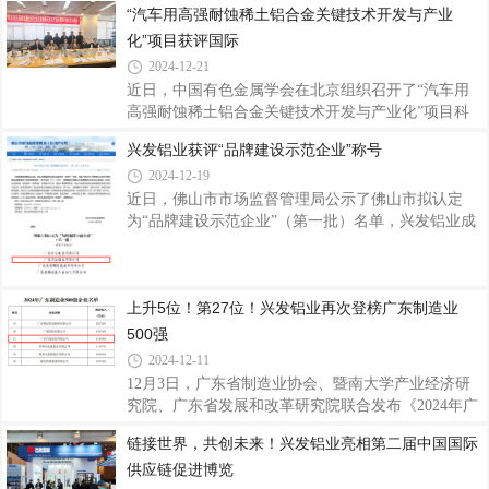
“汽车用高强耐蚀稀土铝合金关键技术开发与产业
着喜庆的气息，以满满的仪式感开启了2025年的新征
化”项目获评国际
程。鞭炮齐鸣启新程开工现场，鞭炮整齐环绕排列，
一场燃放鞭炮仪式正式拉开了新一年奋斗的序幕。随
2024-12-21
着开工吉时的临近，公司员工们纷纷聚集在空旷区
近日，中国有色金属学会在北京组织召开了“汽车用
域，鞭炮被点燃瞬间，噼里啪啦的声响顿时响彻四
高强耐蚀稀土铝合金关键技术开发与产业化”项目科
周，绚丽的火花在空中绽放，寓意着公司在新的一年
技成果评价会。该项目由广东兴发铝业（江西）有限
兴发铝业获评“品牌建设示范企业”称号
红红火火、蒸蒸日上。为祈求新的一年生意兴隆、诸
公司、佛山大学、江西理工大学共同完成。评价会邀
事顺遂，公司精心筹备了充满传统韵味与美好寓意
2024-12-19
请了中铝科学技术研究院教授级高工娄花芬、北京科
技大学教授连芳、中国有色金属学会教授级高工张洪
近日，佛山市市场监督管理局公示了佛山市拟认定
国、中国有研科技集团有限公司教授级高工闫丽珍、
为“品牌建设示范企业”（第一批）名单，兴发铝业成
中国有色金属加工工业协会教授级高工靳海明等5位
功入选，获评“品牌建设示范企业”称号，这是对公司
铝加工、金属材料和行业科技管理领域的专家组成评
多年来坚持品牌建设赋能制造业高质量发展的高度认
价专家组，专家们听取项目组的汇报，审阅相关技术
可。质量是品牌的基础，品牌是质量的体现。兴发铝
上升5位！第27位！兴发铝业再次登榜广东制造业
资料，通过讨论质询，与会专家一致认为，“汽
业自1984年创立以来，积极参与标准的起草编制工
作，以标准推动企业创新发展，现已参与标准起草制
500强
定超160项，并通过严格细分生产工序环节的工艺技
2024-12-11
术文件和质量控制标准，不断完善形成完整的产品质
12月3日，广东省制造业协会、暨南大学产业经济研
量保证体系，产品质量均超出国标，达到世界标准认
究院、广东省发展和改革研究院联合发布《2024年广
可。长期以来公司注重品牌商标的保护与管理，
东制造业500强企业研究报告》，兴发铝业荣居榜单
链接世界，共创未来！兴发铝业亮相第二届中国国际
第27位，排名较去年上升了5位，再次展现了兴发铝
供应链促进博览
业在制造业领域的卓越实力和创新能力。据了