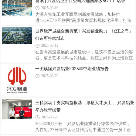
喜讯 | 兴发铝业浙江公司入选国家级5G工厂名录
产业技术创新和知识产权转化方面的卓越成效。据
2025-09-16
悉，“高转赛”由佛山市人民政府、国家知识产权局知
为深入实施工业互联网创新发展战略，加快推
识产权发展研究中心共同主办，佛山市市场监督管理
进“5G+工业互联网”高质量发展和规模化应用，打造
局（知识产权局）、佛山市人才工作局承办。本届大
5G工厂中国品牌。近日，工业和信息化部办公厅印发
赛设置初创组、成长组和本土组，采取
世界级产城融合新典范！兴发铝业助力「张江之尚」
了关于《2025年5G工厂名录》的通知（工信厅信管函
打造可持续城市
〔2025〕355号），兴发铝业全资子公司——兴发新
材（浙江）有限公司（以下简称“兴发铝业浙江公
2025-09-12
司”）成功入选，标志着公司在智能制造和数字化转
在当今高速发展的城市建设中，建筑不仅是生活的容
型方面取得国家级认可，成为铝型材行业5G全连接工
器，更是艺术与科技的结晶。张江之尚作为上海张江
厂建设的标杆示范企业。据悉，5G工厂作为“5G+工
科学城内的标志性高端建筑项目，也是张江科学城首
一图读懂兴发铝业2025年中期业绩报告
业互联网”深度融合的重要载体，是推动制造业高端
个工业遗存，生态景观，现代科研三合一综合体，以
化、智能化、绿色化发展的关键力量。此次评选经企
2025-08-29
其前瞻性的设计理念与卓越的建筑品质，成为区域发
业申
展的新亮点，项目荣获GBE最佳改造焕新商业建筑
奖。在这一项目中，兴发铝业的铝型材产品为建筑的
整体美感与功能性提供了坚实保障。通过工业遗存改
造与新建工程同步推进，打造集艺术、文化、科创于
三精驱动｜夯实精益根基，厚植人才沃土， 兴发铝业
一体的世界级产城融合新典范。张江之尚位于国家自
举办绿带绶带
主创新示范区与上海自贸试验区——浦东张江核心
2025-08-28
2025年8月20日，兴发铝业隆重举行绿带绶带仪式，
为在6月23日绿带认证答辩活动中通过的骨干员工正
式授予绿带与证书。本次仪式在兴发铝业总部设线下