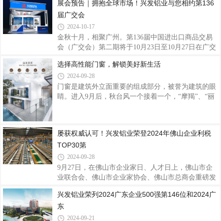
展会预告｜拥抱全球市场！兴发铝业与您相约第136
产业链“链主”企业引领作用，不断强化产业链优势，
发铝业作为广交会参展的常客，聚焦全球市场需求，
积极围绕产业链部署创新链，规范公司治理，稳健
届广交会
深挖外贸发展潜力，积极亮相释放创新活力迎客来，
为全球用户提供高品质的系统门窗产品及解决方案，
2024-10-17
以专业品质服务和产品硬实力向世界展示中国品牌的
金秋十月，相聚广州。第136届中国进出口商品交易
风采，加速品牌全球化步伐。兴发铝业40年来始终坚
会（广交会）第二期将于10月23日至10月27日在广交
持不懈耕耘打造品牌国际竞争力，伴随国内外市场的
会展馆举行，以“服务高质量发展，推进高水平开
选择高性能门窗，解锁美好新生活
趋势变局而成长，以“客户为本、品质为纲、创新引
放”为主题。兴发铝业一直深耕布局海外市场，拥抱
领、匠心智造”的核心价值观在国际市场上
2024-09-28
全球促发展，此次兴发铝业展位号：B区12.1C29-
30,D13-14诚邀各位新老客户、海内外客商莅临参
门窗是建筑外立面重要的组成部分，被誉为建筑的眼
观，交流创新思维，共襄贸易盛举。兴发铝业作为集
睛。进入9月后，秋台风一个接着一个，“摩羯”、“丽
铝型材研发、生产、销售、服务于一体的上市企业，
琵”、“贝碧嘉”、“普拉桑”、“苏力”……近期华南、西
40年来秉承“客户为本、品质为纲、创新引领、匠心
南等地区也多降雨天气。在台风暴雨甚至是严寒酷暑
智造”的核心价值观，打造铝型材绿色节能、数字化
等极端天气，一扇高性能门窗直接关乎我们栖居体
屡获权威认可！兴发铝业荣登2024年佛山企业利税
智能化、可循环铝挤压产业链，产品远销全球多个国
验。· Part.01·型材是门窗的根基坚固耐用，让生活更
TOP30第
家和
美好门窗的性能与其材质息息相关。优质的门窗型材
具备良好的硬度、强度和耐腐蚀性，能够在恶劣天气
2024-09-28
下保持稳定，为我们的家园提供坚固的防护。兴发系
9月27日，在佛山市企业家日、人才日上，佛山市企
统门窗选用优质铝型材，强度更高、耐腐蚀性更强，
业联合会、佛山市企业家协会、佛山市总商会重磅发
采用高强度注胶组角工艺，将型
布佛山骨干企业调研成果，2024年佛山企业利税
兴发铝业荣列2024广东企业500强第146位和2024广
TOP30、科技创新TOP30、国际化TOP30三个名单正
东
式发布。兴发铝业荣登2024年佛山企业利税TOP30第
14位、科技创新TOP30第21位、国际化TOP30第9
2024-09-21