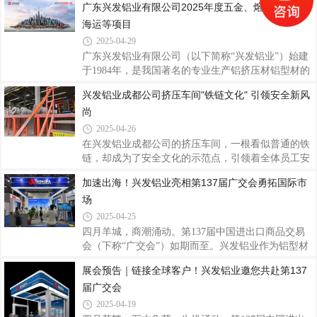
广东兴发铝业有限公司2025年度五金、熔辅、包材、
了坚实基础。实地考察交流 携手同行共赢越南经销商
1984年创立以来，历经四十余载风雨兼程，从一家名
海运等项目
团在兴发铝业工作人员的带领下，前往总部厂区内各
不见经传的铝型材厂崛起成为行业领军者，更以技术
大生产车间进行实地考察，现场观摩了解铝型
创新、品质坚守、数智生产和全球化视野，打造出兼
2025-04-29
具行业标杆意义与品牌特色的企业形象。一、品质坚
广东兴发铝业有限公司（以下简称“兴发铝业”）始建
守，筑牢品牌基石在兴发铝业的品牌文化体系
于1984年，是我国著名的专业生产铝挤压材铝型材的
中，“客户为本、品质为纲、创新引领、匠心智造”十
大型企业。目前在全国有7个生产基地，包括广东佛
兴发铝业成都公司挤压车间"铁链文化" 引领安全新风
六字核心价值观贯穿始终，产品理念强调“苛求细
山（3个）、江西宜春、四川成都、河南沁阳、浙江
节、过程控制”，通过建立国家认可实验室、实施现
尚
湖州基地，海外澳洲基地接近完成建设，越南基地正
代化
在建设中。2011年，广新控股集团（2023年及2024年
2025-04-26
《财富》世界500强）入股兴发，开创中国铝型材行
在兴发铝业成都公司的挤压车间，一根看似普通的铁
业国有、民营混合所有制之先河，从强化党建引领、
链，却成为了安全文化的示范点，引领着全体员工安
优化法人治理结构、现代企业管理、规范高效运作，
全意识与行为的深刻转变。从物理防护到精神图腾，
加速出海！兴发铝业亮相第137届广交会勇拓国际市
到整个企业文化和全体员工精神面貌方方面面都焕然
从个体习惯到全员参与，“铁链文化”的实践与深化，
一新，兴发铝业迎来了良性扩张。近年来，兴发
场
不仅塑造了公司的安全底色，更成为保障员工生命安
全的坚实防线。（图为14#厂房送模平台送模口区域
2025-04-25
近貌）铁链安全文化的起源与示范物理防线的诞生为
四月羊城，商潮涌动。第137届中国进出口商品交易
杜绝送模平台区域的意外坠落风险，14#厂房率先在
会（下称“广交会”）如期而至。兴发铝业作为铝型材
平台四周设置铁链防护装置。兴发铝业成都公司总经
行业龙头企业，聚焦国际市场需求，为全球用户带来
展会预告｜链接全球客户！兴发铝业邀您共赴第137
理谭日纯明确提出要求：机台员工每日检查铁链完好
智能高品质系统门窗产品及应用解决方案，积极推动
性，并在模具搬运作业后必须挂回铁链，形成
届广交会
品牌出海，以产品硬实力和卓越品质服务向全球展示
中国智造的风采，加速出海步伐，全力拓展国际市
2025-04-19
场。图：兴发铝业展位兴发铝业是中国先进铝型材制