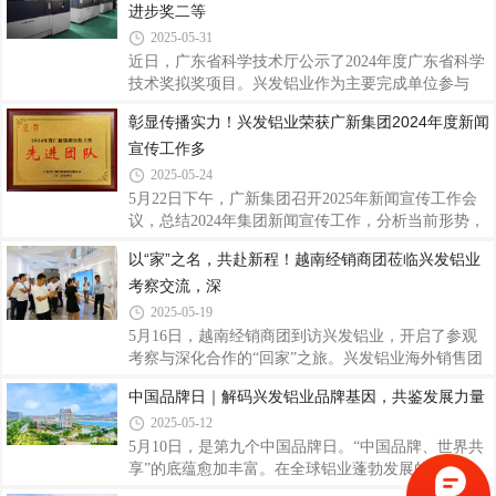
基地、精密基地开展精益班组日常管理培训5次
进步奖二等
差，同时出于成本考虑，尽量自主制造，导致准时交
模率偏低，甚至影响挤压车间正常生产。为有效提升
2025-05-31
准时交模率，在2025年3月公司组织开展三精管理“提
近日，广东省科学技术厅公示了2024年度广东省科学
升模具交模率改善周项目”，调整了模具车间产能负
技术奖拟奖项目。兴发铝业作为主要完成单位参与
荷量的监控方式，从前端开始识别超期风险，加工过
的“高性能铜基合金激光增材制造与复合再制造技术
彰显传播实力！兴发铝业荣获广新集团2024年度新闻
程中按实际生产情况进行生产计划调整，避免延迟模
及应用”项目荣获广东省科技进步奖二等奖，再次彰
具交付，导致订单未能及时完成，影响未来与客
宣传工作多
显了兴发铝业在材料科学领域的深厚技术底蕴和研发
创新实力。广东省科学技术奖由广东省科学技术厅主
2025-05-24
办评选，主要授予为促进科技进步和经济社会发展作
5月22日下午，广新集团召开2025年新闻宣传工作会
出突出贡献的个人或组织，该奖项是广东省在科技成
议，总结2024年集团新闻宣传工作，分析当前形势，
果奖励方面的最高荣誉。兴发铝业一直以来高度重视
研究部署2025年集团新闻宣传工作。在会上颁奖环
以“家”之名，共赴新程！越南经销商团莅临兴发铝业
科技创新工作，秉持自主研发与高校及科研院
节，兴发铝业团队及个人荣获2024年度广新集团宣传
所“产、学、研、用”相结合的方式加大与国内外知名
考察交流，深
工作先进团队、先进工作者及先进个人荣誉。这是对
兴发铝业过去一年新闻宣传工作的肯定，也是激励我
2025-05-19
们继续积极进取、守正创新，共同推动集团新闻宣传
5月16日，越南经销商团到访兴发铝业，开启了参观
工作再上新台阶。会议邀请资深媒体专家开展专题辅
考察与深化合作的“回家”之旅。兴发铝业海外销售团
导，就如何做好新形势下的新闻宣传及舆情管理工作
队相关领导热情接待，以开放姿态迎接越南经销商
中国品牌日｜解码兴发铝业品牌基因，共鉴发展力量
进行深刻阐述和经验分享，进一步提升集团新闻宣传
团。通过工厂考察、展厅参观、座谈交流三大环节，
队伍的理论水平和专业能力。会议强调，2025年集
2025-05-12
共叙情谊再启合作新章。此次来访不仅是双方合作关
系的进一步巩固，合作信念愈发笃定，更是兴发铝业
5月10日，是第九个中国品牌日。“中国品牌、世界共
全球化战略的重要实践，彰显了中国铝型材龙头企业
享”的底蕴愈加丰富。在全球铝业蓬勃发展的浪潮
对东南亚市场的深耕布局，更为未来的紧密合作奠定
中，兴发铝业凭借深厚且独特的品牌实力积淀，自