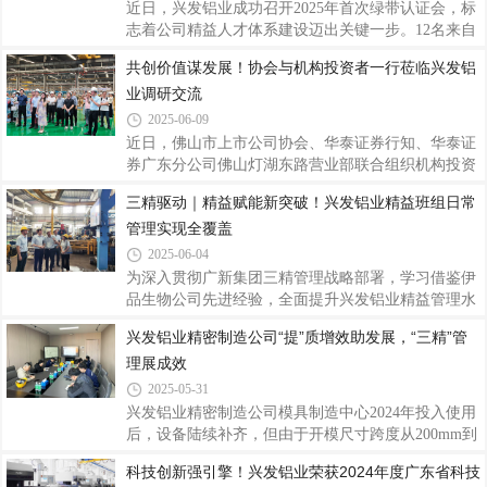
期成功上线司库系统，标志着公司资金管理数字化建
近日，兴发铝业成功召开2025年首次绿带认证会，标
设取得突破性进展。▲系统上线启动会“专项工作
志着公司精益人才体系建设迈出关键一步。12名来自
组”的组织保障为保障司库项目顺利推进，在公司数
各基地的精益骨干参与认证答辩。兴发铝业精益项目
共创价值谋发展！协会与机构投资者一行莅临兴发铝
字化变革推进委员会的指引下，公司成立了以党委书
分管领导刘允棠和广新运营管理部副总监黄进扬参与
记、董事长王立为组长，党委委员、财务总监郑建华
业调研交流
评审，为深化精益管理、强化精益改善与加速人才培
养擘画蓝图、指明方向。▲兴发铝业2025年首次绿带
2025-06-09
认证会现场里程碑时刻：精益人才认证正式启航本次
近日，佛山市上市公司协会、华泰证券行知、华泰证
绿带认证会是兴发铝业首届精益绿带人才认证活动，
券广东分公司佛山灯湖东路营业部联合组织机构投资
具有重要的里程碑意义。经过前期的项目实践与严格
者一行走进佛山港股上市公司兴发铝业
三精驱动｜精益赋能新突破！兴发铝业精益班组日常
筛选，12名来自生产、工艺、设备等关键岗位的精益
（00098.HK），通过参观兴发铝业博物馆、数字化工
骨干，围绕各自主导的改善周项目进行了精彩
管理实现全覆盖
厂以及座谈交流等方式，深入了解兴发铝业的发展现
状、战略布局与未来规划。兴发铝业副总经理杨桦、
2025-06-04
办公室主任罗国球等代表出席了活动，在深度探访之
为深入贯彻广新集团三精管理战略部署，学习借鉴伊
旅中有效增进了彼此之间的沟通互信，共探价值共
品生物公司先进经验，全面提升兴发铝业精益管理水
赢，促进合作发展。协会与机构投资者一行来到兴发
平与核心竞争力，在赴伊品生物学习考察后，根据兴
兴发铝业精密制造公司“提”质增效助发展，“三精”管
铝业精密制造工厂，作为公司第一代数字化工厂，也
发铝业党委书记、董事长王立部署及广新集团运营管
是佛山市数字化智能化示范工厂，拥有先进的生产智
理展成效
理部指导，全面启动精益班组日常管理模式建设。主
造设备，
要工作举措集团指导与试点启动。在兴发铝业党委委
2025-05-31
员、副总经理刘允棠和广新集团运营管理部副总监黄
兴发铝业精密制造公司模具制造中心2024年投入使用
进扬的指导下，选定三水基地、精密基地作为首批精
后，设备陆续补齐，但由于开模尺寸跨度从200mm到
益班组日常管理模式建设试点单位。经验转化与体系
1000mm，加工时间差异大，按以往模具制造套数作
科技创新强引擎！兴发铝业荣获2024年度广东省科技
构建。广新集团运营管理部王开聘于4月开始在三水
为统计单位的方式估算车间产能负荷量会出现较大偏