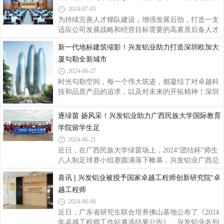
表精心准备，围绕“基层”、“技术”、“
2024-07-05
合发展助力产业集群高质量围绕广东省战略性产业，
通过“龙头企业出标准、出岗位、出师傅，院校出学
为持续完善人才梯队建设，增强发展后劲，打造一支
生、出教师、出教学资源，政府出政策、出资金、出
适应公司发展战略和经营目标需要的高素质后备人才
管理”，试点建立以产业岗位标准为引领、以院校学
队伍，7月3日，2024届大学毕业生训练营拉开帷幕，
新一代地标建筑缩影！兴发铝业助力打造深圳欧加大
生和教学资源为基础、以职业技能等级评价为纽带
76名来自全国不同高校的优秀学子将在兴发铝业这片
厦勾勒全新城市
的“产教评”融合发展的产业技能生态链，推动实施学
热土开启从校园到职场的蜕变之旅。开营仪式上，兴
生学徒制、“技培生”用培融合、企业自主评
发铝业党委委员、副总经理刘允棠围绕培训体系、导
2024-06-27
师带领、项目实践等核心内容，深刻阐述了此次培训
时光勾勒空间，每一个伟大筑迹，都凝结了对卓越科
项目的意义，加深了新员工们对集团人才战略部署的
技和品质产品的追求，以及对未来的开拓精神！深圳
理解。他强调，兴发始终把人才培养放在战略性的高
欧加大厦（OPPO集团国际总部），该项目位于深圳
度，致力于打造吸引、培养和留住人才的良好环境。
湾超级总部基地，项目总建筑面积约24.8万平方米，
逐绿茵 扬风采！兴发铝业助力广西民族大学国际教育
他期望新员工们在公司“客户为本、品质为纲
最高高度约200米。由四个互联互通的椭圆形塔楼及
学院留学生足
其附属裙楼组成，是集办公、餐厅、商业、文化设施
2024-06-21
于一体的组合式摩天大楼，建成后将成为OPPO全球
近日，在广西民族大学绿茵场上，2024“团结杯”师生
领导力中心、创新中心及营销中心，助力OPPO立足
八人制足球赛小组赛圆满落下帷幕，兴发铝业广西总
深圳、面向全球，在聚集城市高端专业人才等方面具
代理赞助的国际教育学院留学生足球队凭借出色的实
有重大意义，被誉为新一代地标建筑的缩影，“幕墙
喜讯 | 兴发铝业被授予国家卓越工程师创新研究院“卓
力和团队协作能力，雄踞该校相思湖校区公开组第一
圈”的超级偶像！作为深圳湾超级总部基地片区的标
越工程师
名。足球作为一项世界性的运动，它不仅仅是一项运
志
动，更是一种精神、一种文化。广西民族大学有着浓
2024-06-06
厚的校园足球氛围，近年来大学参与的足球项目比赛
近日，广东省研究生联合培养佛山基地公布了《2024
更是成绩斐然。广西民族大学2024“团结杯”师生八人
年卓越工程师工作站遴选结果公告》。兴发铝业名列