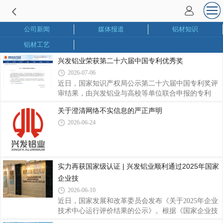
公司新闻
媒体报道
铝材知识
铝材工艺
兴发铝业荣获第二十六届中国专利优秀奖
2026-07-06
近日，国家知识产权局公示第二十六届中国专利奖评
审结果，由兴发铝业与高校等单位联合申报的专利
《一种耐蚀的铝合金复合涂层及其制备方法与应用》
关于澄清网络不实信息的严正声明
（专利号：ZL202111237502.2）获评中国专利优秀
2026-06-24
奖。该专利针对铝合金耐腐蚀技术进行攻关，通过优
化表面复合涂层制备方案，显著提升铝型材防腐性
能，可广泛适配建筑及工业制造等应用场景，为延长
铝合金制品寿命、拓展高端应用领域提供有力支撑。
作为联合完成单位，兴发铝业始终坚持产学研协同创
实力再获国家级认证 | 兴发铝业顺利通过2025年国家
新，积极联动高校、科创企业开展技术攻关。此次获
企业技
奖，既是对兴发铝业研发实力和产学研成果的认可，
2026-06-10
近日，国家发展和改革委员会发布《关于2025年企业
技术中心运行评价结果的公示》。根据《国家企业技
术中心认定管理办法》及相关评价工作要求，广东兴