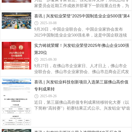
系列、兴发80系列多功能铝合金窗系统等系统门窗产
家委员会近期工作成效并部署下一阶段重点任务，为
品，从空间适配到功能升级，精准契合全球市场需
集团谋划“十五五”发展战略蓝图、聚力实现高质量发
喜讯 | 兴发铝业荣登“2025中国制造业企业500强”第4
求。兴发125全景门系列以极简设计重构空间美学。
展提供坚实支撑。10月16日，兴发铝业组织召开了
2025-10-08
以窄边框、大板块玻璃为特色，视野开阔，符合现代
2025年专家委员会工作会议。集团党委书记、董事长
建筑审美潮流。产品不仅具备优异的抗风压性能和
王立出席会议并讲话。会上，专家委员会主任罗用冠
9月20日，中国企业联合会、中国企业家协会发布
作了阶段性工作汇报，指出委员会围绕技术创新和工
2025中国制造业企业500强名单，这是中国企联连续
艺优化，通过深入基层、流程改进等系列举措，在模
第21次向社会发布该项榜单。兴发铝业凭借持续创新
实力铸就荣耀！兴发铝业荣登2025年佛山企业100强
具技术攻关等方面取得了进展。汇报还分析了当前工
的制造实力和稳健的市场表现，位列榜单第475名，
第20位
作存在的问题，并制定了后续攻关计划。在此基础
彰显了公司在复杂市场环境中的强劲韧性与综合竞争
上，与会人员围绕汇报内容进行了座谈交流，进
力。据悉，“中国制造业企业500强”榜单由中国企业
2025-09-30
联合会、中国企业家协会联合发布，是中国制造业领
9月27日，在佛山市企业家日、人才日上，佛山市企
域最具权威性和影响力的企业实力评价体系之一。该
业联合会、佛山市企业家协会、佛山市总商会正式发
榜单以企业年度营业收入为主要评价依据，综合考量
布 2025 年佛山骨干企业调研成果，兴发铝业凭借稳
喜讯 | 兴发铝业科技创新项目入选第三届佛山高价值
其他经营指标，旨在筛选出代表中国制造业发展水平
健的经营业绩和坚实的制造根基，荣登2025年佛山企
的领军企业群体。兴发铝业作为中国领先的铝型材
专利成果转
业100强第20位、佛山制造业企业100强第9位和佛山
企业利税贡献TOP30第17位，彰显兴发铝业在佛山高
2025-09-26
质量发展格局中的先进地位和强劲的综合实力。兴发
近日，第三届佛山高价值专利成果转移转化大赛（以
铝业作为1984年创立于佛山的铝型材行业知名品牌企
下简称“高转赛”）初赛结果正式公示。兴发铝业“铲齿
业，始终以“勤奋进取、开拓创新、务实发展、服务
散热器用铝型材制备技术研发及应用”及“汽车用新型
社会”的兴发精神，强内功，扬品牌，积极开拓国内
高强耐蚀Al-Mg-Si系铝合金关键技术开发”两大参赛
外市场，在复杂的经济环境下保持了业绩的持续增
项目成功入选初赛两百强名单，彰显了兴发铝业在铝
合金材料研发与高端制造领域的领先实力，及其推动