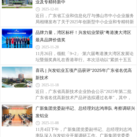
直观展现核心竞争力。投资者一行首先走访
业及专精特新中
奖，三水公司“1800T单机产能提升”项目荣获三等
奖。充分展现了兴发铝业在精益创效与持续改进方面
2025-12-01
的扎实功底与团队活力。训练营结营会议上李俭强进
近日，广东省工业和信息化厅与佛山市中小企业服务
行优秀项目分享两个获奖项目分别实现关键突
局相继发布了关于2025年创新型中小企业和专精特新
破：“幕墙料理论重提升”项目通过优化模具设计流
中小企业认定（复核）结果的公告，兴发铝业子公司
品牌力量，湾区标杆！兴发铝业荣获“粤港澳大湾区
程、建立试模反馈机制等举措，有效提升了幕墙料的
广东兴发精密制造有限公司（以下简称“兴发铝业精
尺寸精度与材料利用效率。“1800T单机产能提升”项
最具品牌价值奖
密制造公司”）凭借扎实的创新实力、突出的专业优
目
势以及稳健的发展态势，顺利通过这两项重要资质的
2025-11-28
复核，标志着公司在持续创新能力、专业发展水平及
11月26日，领航「9+2」·第六届粤港澳大湾区发展论
精细化经营管理等方面获得了政府与行业的高度认
坛暨颁奖典礼在香港举行。本次活动以“紧抓十五五
可。据悉，创新型中小企业是优质中小企业梯度培育
机遇 大湾区领航新局”为主题，汇聚政府、金融、科
喜讯 | 兴发铝业五项产品获评“2025年广东省名优高
的基础层级，更是企业创新能力的核心认证标志，其
技及产业界代表，期间，兴发铝业凭借强大的品牌影
复评严格考量企业的创新投入、成长性表现及专
新技术
响力以及在铝挤压材领域的深厚积累，荣获“粤港澳
大湾区最具品牌价值奖”殊荣，这是对兴发铝业40多
2025-11-18
年来深耕主业、锐意进取的充分肯定，也彰显了公司
近日，广东省高新技术企业协会公示“2025年第二批
领先的综合实力与品牌美誉度。据了解，活动自2020
广东省名优高新技术产品评选拟通过名单”，其中，
年创办以来，已连续举办六届，成为推动大湾区资源
广东兴发铝业有限公司的“新型隔热节能窗纱一体窗
广新集团党委副书记、总经理刘志鸿率队 考察调研兴
对接与合作发展的重要平台。领航「9+2」·第六届粤
铝型材”“汽车部件用高强度、耐腐蚀铝型材”“电子设
港澳大湾区发展论坛暨颁奖典礼旨在分享湾
发铝业
备用易切削高精度结构件铝型材”和子公司广东兴发
精密制造有限公司的“建筑铝模板用高可挤压性6xxx
2025-11-08
系铝合金型材”“绿色节能铝合金隔音隔热门窗”共五项
11月4日下午，广新集团党委副书记、总经理刘志鸿
产品上榜，是对公司技术创新和产品研发成果转化能
率队深入兴发铝业开展调研工作。广新集团党委委