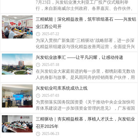
现推出“兴发铝业故事汇”系列报道，刊载部分先进个
7月23日，兴发铝业澳大利亚工厂投产仪式顺利举
人与团队故事，共同书写兴发铝业记忆，传递温暖光
行，来自新南威尔士州政府、各界嘉宾、合作伙伴、
芒，营造见贤思齐、携手奋进的浓厚氛围，为兴发铝
兴发铝业领导以及项目团队成员代表等出席仪式，共
三精赋能｜深化精益改善，筑牢班组基石 ——兴发铝
业开创更美好的未来汇聚磅礴力量。兴发铝业子公司
同见证这一重要时刻，这是兴发铝业在全球化战略布
生产副总经理徐洪刚，一名中共党员，也是一
业江西公司开
局上迈出的坚实一步，为公司全球发展蓝图绘就了浓
墨重彩的一笔，对于提升公司国际影响力、深化国际
2025-07-22
合作具有重要里程碑意义。兴发铝业澳大利亚工厂位
为深入贯彻广新集团“三精驱动”战略部署，进一步深
于新南威尔士州托马戈，厂区总面积26522平方米，
化精益班组建设与强化精益改善周运营，全面提升兴
是兴发铝业投建的第一家海外基地，项目规划总产能
发铝业精益管理水平与核心竞争力。兴发铝业精益项
兴发铝业故事汇 ——让平凡闪耀，让感动传递
2万吨，专注于新型高端铝型材产品的应用和推广，
目分管领导刘允棠、广新集团运营管理部副总监黄进
严格执行工业基础、智能制造、绿色制造等重点领域
2025-07-18
扬，联合前往兴发铝业江西公司进行精益班组与改善
周考察赋能。一、强化改善周运营，以精准突破促精
在兴发铝业大家庭前进的每一步里，都镌刻着无数动
细管理7月7日，江西公司6月份两项改善周项目总结
人的身影与故事。是风雨同舟的经销商客户伙伴，用
评审会议顺利召开。兴发铝业精益项目分管领导刘允
信任与智慧共绘蓝图；是日夜坚守的兴发铝业员工，
兴发铝业司库系统成功上线
棠、广新集团运营管理部副总监黄进扬及江西公司生
用汗水与匠心铸就品质；是身边那些默默付出的同
2025-07-03
产副总颜新桥莅临指导，为深化精益管理、强化改善
事，用点滴善举温暖人心；是每一个在平凡岗位上，
成效与加速人才培养锚定方向。各车间精益员
绽放出不平凡光芒的你……这些故事，这些感动，值
为贯彻落实国务院国资委《关于推动中央企业加快司
得被更多人看见！兴发铝业故事汇这是一个专属于您
库体系建设进一步加强资金管理的意见》，广东省国
的舞台，一个传递心声、汇聚力量的港湾。我们诚挚
资委《关于推动省属企业司库体系建设的指导意
三精驱动｜夯实精益根基，厚植人才沃土，兴发铝业
地邀请您，拿起笔，举起镜头，说出您心底那份与兴
见》，积极响应广新集团对兴发铝业司库系统的建设
召开2025年
发铝业相连的感动与力量！一、你的故事，我们想听
要求，兴发铝业结合公司资金管理业务特点，在项目
无论您是个人或是团队，只要您的故事与兴发铝
组和相关业务部门三个月的通力协作与努力下，于近
2025-06-23