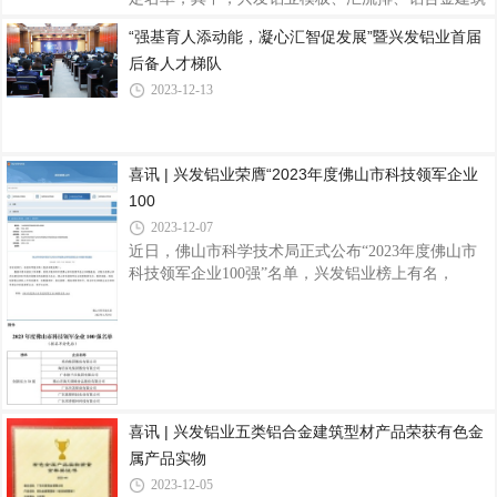
型材(阳极氧化型材)、铝合金建筑型材(喷漆型材)、
“强基育人添动能，凝心汇智促发展”暨兴发铝业首届
铝合金建筑型材(喷粉型材)、铝合金建筑型材(电泳涂
后备人才梯队
漆型材)、浇注式隔热铝合金建筑型材、穿条式隔热
铝合金建筑型材共八项产品顺利通过认定，全部产品
2023-12-13
均符合国家节能、环保、质量等相关法律法规和技术
标准，已批量生产，经检验合格，质量可靠，性能稳
定，这是对公司产品品质以及市场影响力的又一权威
喜讯 | 兴发铝业荣膺“2023年度佛山市科技领军企业
肯定。品质是“名优产品”的生命线，兴发铝业一直以
来高度重视产品质量和服务，通过制定严
100
2023-12-07
近日，佛山市科学技术局正式公布“2023年度佛山市
科技领军企业100强”名单，兴发铝业榜上有名，
为“创新实力50强”企业。据了解，佛山市科技领军企
业100强榜单中设置了创新实力、创新效能、科技创
新创业团队三个特色榜单，囊括了佛山企业在各领域
的“科技强者”，展示了佛山企业的强大创新实力。其
中，佛山市创新实力50强企业，是指创新能力强、经
济规模大，在研发人员、研发投入、科技成果产出等
方面具有明显优势的50家企业。兴发铝业作为1984年
喜讯 | 兴发铝业五类铝合金建筑型材产品荣获有色金
创立于佛山的铝材行业知名品牌上市企业，始终坚持
属产品实物
以技术创新作为企业发展的原动力，以质量先
2023-12-05