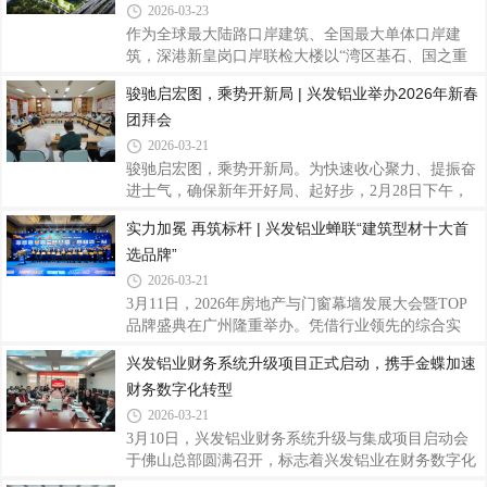
统”位列系统窗类民族品牌前三，再次彰显兴发铝业
2026-03-23
在建筑铝型材与系统门窗领域的龙头地位与核心竞争
作为全球最大陆路口岸建筑、全国最大单体口岸建
力。该测评由中国房地产业协会、易居中国房地产测
筑，深港新皇岗口岸联检大楼以“湾区基石、国之重
评中心指导、中房优采平台主办，聚焦房地产供应链
器”为定位，打造24小时智慧通关新标杆。兴发铝业
骏驰启宏图，乘势开新局 | 兴发铝业举办2026年新春
新质生产力发展，以企业申报数据、CRIC数据库、用
凭借硬核产品实力与全链条定制化服务，为这座国家
户抽样调研及公共招标信息为依据，围绕生产
团拜会
级门户工程提供高品质铝合金型材，以精工铝材护航
大国工程，助力深港通关迈入“5分钟时代”。新皇岗
2026-03-21
口岸总建筑面积约68.97万平方米，由Aedas与华阳国
骏驰启宏图，乘势开新局。为快速收心聚力、提振奋
际、深圳市综合交通设计研究院共同组成设计联合体
进士气，确保新年开好局、起好步，2月28日下午，
打造。项目以“国之重器”为设计内核，采用稳固对称
兴发铝业于总部召开2026年新春团拜会，公司领导班
实力加冕 再筑标杆 | 兴发铝业蝉联“建筑型材十大首
的建筑形态和“垂直叠加、高度复合”的创新布局，规
子成员，总部各部门负责人、员工代表等欢聚一堂，
划地上5层，地下4层，集旅检、车辆查验、
选品牌”
共叙情谊、共话发展，擘画新年发展蓝图。会上，公
司党委书记、董事长王立向全体职工干部致以诚挚的
2026-03-21
新春问候，并对大家在过去一年攻坚克难、奋楫笃行
3月11日，2026年房地产与门窗幕墙发展大会暨TOP
所取得的各项成绩表示衷心感谢。他表示，2026年
品牌盛典在广州隆重举办。凭借行业领先的综合实
是“十五五”规划的开局之年，也是公司迈向高质量发
力、技术创新能力与市场口碑，兴发铝业再度斩
兴发铝业财务系统升级项目正式启动，携手金蝶加速
展新阶段的关键之年。立足新起点，要以习近平新时
获“建筑型材十大首选品牌”榜首荣誉，并成功入库房
代中国特色社会主义思想为指导，全面贯彻落实
财务数字化转型
地产与门窗幕墙产业链AL-Survey首选创新材
料“TOP10”品牌，以连续领跑的优异成绩，稳固行业
2026-03-21
领军地位，彰显中国铝型材头部品牌的硬核竞争力。
3月10日，兴发铝业财务系统升级与集成项目启动会
本次评选由行业权威机构主办，依托AL-Survey行业
于佛山总部圆满召开，标志着兴发铝业在财务数字化
调研体系，汇聚头部幕墙企业、门窗企业、房地产开
转型道路上迈出关键步伐。该项目由兴发铝业与金蝶