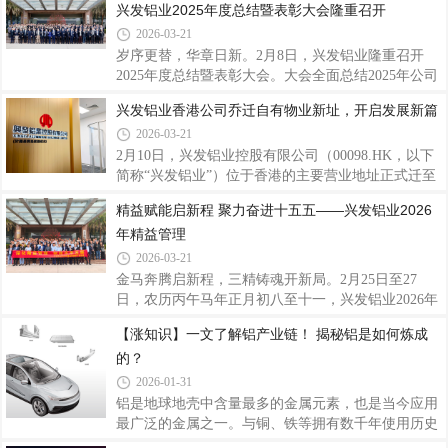
兴发铝业2025年度总结暨表彰大会隆重召开
发企业及行业专家，围绕产品质量、技术创新、服务
软件（中国）有限公司联合推进，旨在通过系统升级
能力、品牌口碑、市场应用等维度综合评审。评选结
2026-03-21
与多平台集成，推动财务核算标准化、一体化、自动
果兼具专
化、智能化，为集团高质量发展注入新动能。会上，
岁序更替，华章日新。2月8日，兴发铝业隆重召开
兴发铝业财务副总监、项目负责人刘权锋指出，随着
2025年度总结暨表彰大会。大会全面总结2025年公司
公司业务不断拓展，实施财务系统优化升级已刻不容
发展历程与经营成果，研究部署2026年战略方向与重
兴发铝业香港公司乔迁自有物业新址，开启发展新篇
缓。本次项目将以“标准化、一体化、自动化、智能
点任务，同时表彰在各项工作中表现突出的优秀个人
2026-03-21
化”为建设路径，打通ERP、司库、财务共享、设备系
和先进团队，进一步凝聚奋斗力量，激励全体员工以
统等多平台数据壁垒，统一主数据管理，全面
更加积极昂扬的姿态投身“十五五”开局新征程。会
2月10日，兴发铝业控股有限公司（00098.HK，以下
上，公司总经理廖玉庆作了2025年度工作总结及2026
简称“兴发铝业”）位于香港的主要营业地址正式迁至
年度工作计划的报告。他充分肯定了兴发铝业在过去
香港九龙观塘区观塘道波顿科创中心。新办公地址为
精益赋能启新程 聚力奋进十五五——兴发铝业2026
一年所取得的发展成就，深刻剖析了当前公司发展进
公司自有物业，此举进一步夯实了公司在香港的业务
年精益管理
程中存在的短板与挑战，并对公司2026年的整体奋斗
根基，提升了运营稳定性。据了解，新址所在的九龙
目标进行了展望。廖玉庆指出，2025年是兴发铝
观塘区是香港重要的商务及科创产业聚集区，交通网
2026-03-21
络发达，商业配套成熟，能为客户接待、商务合作及
金马奔腾启新程，三精铸魂开新局。2月25日至27
品牌展示提供更优质的平台。作为在香港联合交易所
日，农历丙午马年正月初八至十一，兴发铝业2026年
主板上市的企业，兴发铝业始终坚持以全球化视野布
精益管理骨干培训班在公司总部大楼圆满举行。培训
【涨知识】一文了解铝产业链！ 揭秘铝是如何炼成
局业务。此次迁入自有物业，是公司优化运营资源的
通过线上+线下的形式，覆盖参训人数共131人。公司
重要举措，不仅彰显了公司稳健发展的实力，
的？
领导班子、各基地总经理、副总经理及生产、质量、
技术等关键岗位负责人齐聚一堂，其中线下80余人，
2026-01-31
线上同步参训50余人。这既是一场收心归位的“新春
铝是地球地壳中含量最多的金属元素，也是当今应用
第一训”，更是兴发铝业在“十五五”规划谋篇布局的关
最广泛的金属之一。与铜、铁等拥有数千年使用历史
键节点，以“三精管理”为重要抓手，吹响新一年精益
的金属不同，铝的工业化应用仅有一百多年，却已深