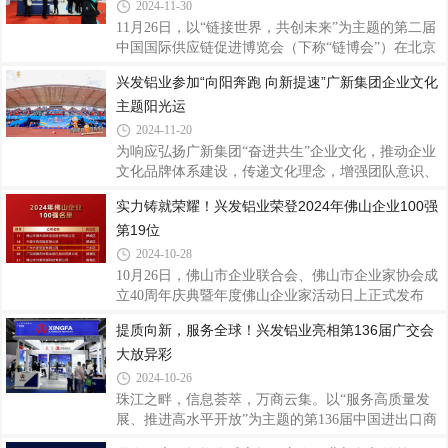
解，“广东省制造业500强”由省工业和信息化厅、省
2024-11-30
发展改革委、省商务厅指导，暨南大学产业经济研究
11月26日，以“链接世界，共创未来”为主题的第二届
院、省制造业协会、省发展和改革研究院主办评选，
中国国际供应链促进博览会（下称“链博会”）在北京
参照国际上通行的评价准则，以企业年度营业收入为
中国国际展览中心启幕。兴发铝业作为中国先进铝型
兴发铝业参加“向阳奔跑 向新提速”广新集团企业文化
主要依据进行测序，并由专家审核委员会审定发布。
材制造商之一，也是国家制造业单项冠军企业和广东
自2013年启动评选以来，已连续举办12年，每年度发
主题阳光运
省战略性产业集群重点产业链“链主”企业，长期坚守
布
实业，立足主业，打造绿色现代数智化铝挤压产业
2024-11-20
链，本次携带多款高品质系统门窗、铝型材产品及解
为响应弘扬广新集团“奋进共生”企业文化，推动企业
决方案集中展示兴发铝业智造的创新成果和实力，深
文化品牌体系建设，传递文化理念，增强团队意识、
入链接更广阔的全球市场。链博会是全球首个以供应
营造协作氛围，近日，兴发铝业积极参加“向阳奔跑
实力铸就荣耀！兴发铝业荣登2024年佛山企业100强
链为主题的国家级展会，致力于推动全球产业链供应
向新提速”广新集团企业文化主题阳光运动节，丰富
链的合作与发展。兴发铝业紧抓全球市场
第19位
员工体育文化生活，提高员工的凝聚力与向心力，
在“友谊第一，比赛第二”的体育运动精神中奋发向
2024-10-28
上，共同参与和见证每一个精彩瞬间，携手共绘美
10月26日，佛山市企业联合会、佛山市企业家协会成
好“兴”篇章。伴随着激昂的开场表演，迎着阳光，踏
立40周年庆典暨年度佛山企业家活动日上正式发布
着歌声，红旗飘扬，彩球舞动，各方阵队伍脸上洋溢
2022024年佛山企业100强、制造业企业100强、民营
提质向新，服务全球！兴发铝业亮相第136届广交会
着笑容，以饱满的姿态依次登场，坚定的步伐，整齐
企业100强三个榜单及佛山骨干企业调研成果，兴发
的队伍，多彩的演绎，亮点纷呈，每一个节拍
大放异彩
铝业凭借稳健的经营业绩和强大的综合实力，荣登
2024年佛山企业100强第19位、佛山制造业企业100强
2024-10-26
第10位。兴发铝业40年来始终坚持“客户为本、品质
珠江之畔，信息荟萃，万商云集。以“服务高质量发
为纲、创新引领、匠心智造”的核心价值观，坚守实
展、推进高水平开放”为主题的第136届中国进出口商
业，立足主业，充分发挥广东省战略性产业集群重点
品交易会（下称“广交会”）正在广州火热举行中。兴