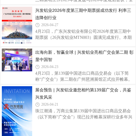
极抢抓展会机遇，携优质产品参展。央视镜头中，兴
面总结集团精益创效成果，部署新一年重点工作，并
兴发铝业2026年度第三期中期票据成功发行 利率三
发铝业展位悬挂展示迪拜哈利法塔、上海东方明珠塔
对2025年度精益先进集体与个人进行表彰。 会上，兴
连降创行业
等地标建筑的海报，清晰展示了企业参与建造的一系
发铝业凭借扎实的全链条精益运营成效，获评广新集
列成功案例，呈现出企业在高端建筑铝型材领域的
团2025年度“最佳精益实践单位”；公司精益骨干陈
2026-04-27
薪、陈斌分别荣获“精益明星”、“精益协同标兵”称
4月23日，广东兴发铝业有限公司2026年度第三期中
号，并现场接受精益黑带荣誉绶带。兴发铝业包揽集
期票据（26兴发铝业MTN003）圆满完成发行。本期
体与个人多项重磅荣誉，充分体现了公司在精益管理
票据发行规模3亿元、期限3年，发行利率低至1.9%，
方面的持续探索与积极进取。我司获“最佳实践单
全场认购倍数达2.3倍，一举创下同期限、同评级、同
出海向新，智赢全球 | 兴发铝业亮相广交会第二期 彰
位”精益黑带绶带陈斌获“精益协同标兵”称
行业债券发行利率新低，彰显资本市场对企业发展前
显中国智
景与信用资质的高度认可。作为国内铝型材行业龙头
2026-04-23
企业，兴发铝业在中期票据发行领域持续展现强劲的
4月23日，第139届中国进出口商品交易会（以下简
市场竞争力。继前两期中期票据顺利发行后，公司凭
称“广交会”）第二期在广州琶洲展馆正式拉开帷幕。
借稳健经营、AA+优质信用评级、持续向好的发展态
兴发铝业携创新精品重磅亮相，与全球客商交流互
势，实现发行利率三连降，融资成本持续优化，有效
展会预告 | 兴发铝业邀您相约第139届广交会，共鉴
鉴、共促合作，持续深化国际市场布局，共拓全球市
降低财务负担、优化债务结构，为聚焦主业、深化
兴发风采
场新机遇。展会现场，兴发铝业展位客商络绎不绝、
交流氛围热烈，来自世界各地的采购商与合作伙伴纷
2026-04-21
纷驻足观摩、深入咨询产品性能与应用方案，围绕技
珠江潮涌，万商云集第139届中国进出口商品交易会
术优势、市场合作等展开高效对接，充分展现全球市
（以下简称“广交会”）现已拉开帷幕深耕行业多年兴
场对兴发品牌与创新产品的高度认可。全球布局，品
发铝业将携系列精品与专业服务团队重磅参展广交会
牌领航兴发铝业始终坚持“追求卓越品质 服务全球客
第二期诚邀全球客商共拓合作新机遇展位效果布局全
户”的使命，深耕铝型材及高端系统门窗领域，
球·赋能未来深耕国际市场，业务覆盖东南亚、欧美