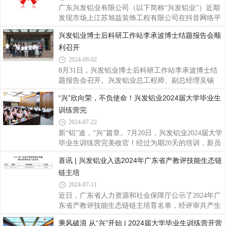
挤压材行业的先进地位。据悉，此次榜单的发布是中
广东兴发铝业有限公司（以下简称“兴发铝业”）近期
国制造企业协会对我国制造业企业进行全面、科学、
发现市场上江苏旭益装饰工程有限公司在抖音网络平
独立调查研究的成果。经过对超过8000家中国大陆制
台发布损害兴发铝业名誉的内容。为维护企业和消费
兴发铝业博士后科研工作站李承波博士结题报告会顺
造型企业的数据采集与深入分析，严格按照营业收
者合法权益，营造清朗健康的市场环境，兴发铝业已
利召开
入、资产总额、利润总额、所有者权益、研发投入、
采取法律行动，现将法院判决内容《佛山市三水区人
从业人数等多维度指标进行综合评分，并邀请百位
民法院执行公告》予以公布。请广大消费者不要轻信
2024-09-02
网络谣言，避免被不实信息误导。兴发铝业也将、恶
8月31日，兴发铝业博士后科研工作站李承波博士结
意造谣诽谤等违法违规行为坚决从严查处，绝不姑
题报告会召开。兴发铝业总工程师、副总经理吴锡
息。 最后，感谢所有一直以来信任和支持兴发铝业的
坤、技术中心罗铭强部长、资深专家王顺成博士、技
“兴”欣向荣，不负使命！兴发铝业2024届大学毕业生
客户及合作伙伴。我们将一如既往地努力提供更好的
术专家侯陇刚博士等出席会议。报告会上，李承波博
产品和服务，恪守诚信经营理念。希望大家共
训练营完
士围绕其在站期间的研究课题《汽车用高强韧7xxx 铝
型材形/性协同调控研究》作结题汇报，详细阐述了新
2024-07-22
能源汽车用轻量化铝合金的背景及市场，系统解读了
新“铝”途，“兴”篇章。7月20日，兴发铝业2024届大学
7005铝合金热变形行为研究，深入剖析了挤压模拟及
毕业生训练营完美收官！经过为期20天的培训，新员
挤压工艺对7005铝合金组织性能的影响，同时讲解了
工们不仅对企业概况和未来的发展蓝图有了全面深入
喜讯 | 兴发铝业入选2024年广东省产教评技能生态链
7005铝合金的淬火敏感性研究，探讨了时效对7005铝
的了解，更在心态和思维上逐渐适应了职场的要求。
合金组织性能的影响。专家们认真聆听了李承波
链主培
他们从青涩的学子蜕变成了充满朝气和活力的职场新
人，为兴发的蓬勃发展注入了强大的新动力。在培训
2024-07-11
期间，我们不仅注重个人技能的提升，更重视团队协
近日，广东省人力资源和社会保障厅公示了2024年广
作与知识共享。7月20日上午，我们举办了2024届大
东省产教评技能生态链链主培育名单，经评审共产生
学毕业生训练营结营团队汇报，旨在通过交流与反
107家培育单位。广东兴发铝业有限公司作为铝型材
乘风破浪 从“兴”开始 | 2024届大学毕业生训练营开营
思，进一步巩固培训成果，激发人才潜能。各小组代
行业龙头企业，入选链主培育单位名单。“产教评”融