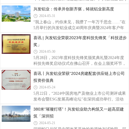
制足球赛自揭幕以来，经过多次激烈鏖战，紧张对
其中，被授予国家卓越工程师创新研究院“卓越工程
兴发铝业：传承并创新齐驱，铸就铝业新高度
决，国际教育学院留学生足球队队员们挥汗绿茵，默
师工作站”称号，作为国家级创新平台，企业可通过
契配合，用实际行动诠释了团结协作、拼搏
2024-05-31
佛山国创院与境内外高水平大学开展硕士、博士联合
培养和高水平协同创新，为公司探索高层次人才，做
“我上春山，约你来见，我攒了一年万千思念……”在
好人才引育工作，进一步推进产学研用，加快实现新
5月举行的兴发铝业成立40周年庆典暨2024年客户年
材料产业高水平科技自立自强，构建创新协同发展新
会上，广东兴发铝业有限公司（下称“兴发铝业”）领
喜讯 | 兴发铝业荣获2023年度科技先锋奖「科技进步
格局，赋能企业行业高质量发展提供重要支撑作用。
导班子带来的合唱《上春山》，以全新的艺术形式展
奖」
兴发铝业作为集铝型材研发、生产、销售、服务于一
现了兴发铝业的创新精神。事实上，作为中国专业制
体的上市企业，40年来重视人才引育平台搭建
造铝型材标杆企业，兴发铝业骨子里便带有勇于改革
2024-05-30
创新、敢做时代“弄潮儿”的基因。01接力传承，四十
5月28日，2023年度科技先锋奖颁奖典礼暨2024年度
年砥砺磨一剑兴发铝业的创新精神，从领导班子在
科技先锋奖启动仪式在佛山召开，在会上颁奖环节，
《上春山》合唱中可见一斑。这次前所未有的表演形
兴发铝业作为主要完成单位参与的《面向汽车轻量化
喜讯丨兴发铝业荣获“2024房建配套供应链上市公司
式，不仅歌曲选择创新有活力有突破，更体现了企业
的高性能铝/镁合金及部件制造技术开发与产业化》项
对传统文化的创新性传承。这种创新精神，
投资价值典
目荣获科技进步奖。这是对各研究团队和兴发铝业多
年来积极与高校科研院所等联合研发，多措并举，高
2024-05-24
度重视科技创新工作的充分肯定。兴发铝业一直以来
5月22日，“2024中国房地产及物业上市公司测评成果
注重企业的技术创新工作，坚持以自主创新与产学研
发布会暨ESG发展高峰论坛”在深圳成功举行。活动
用相结合激发企业创新活力。以瞄准产业链关键环
发布了最新的《2024房地产上市公司测评研究报
380米“璀璨灯塔”！兴发铝业助力构筑又一超高层建
节，注重前瞻性研发和布局，不断深化改革，在新产
告》，同期隆重公布了“2024房地产配套供应链上市
品开发、技术进步、科研成果转化等方面取得了
筑「深圳招
公司测评成果”，兴发铝业荣获“2024房建配套供应链
上市公司投资价值典范企业”称号，凸显兴发铝业良
2024-05-21
好的经营能力、雄厚的企业实力以及稳健的发展能