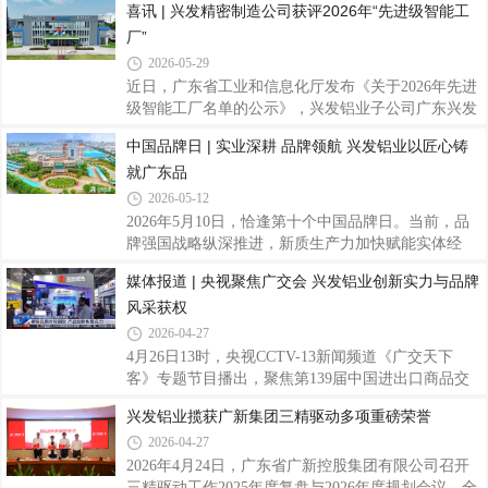
喜讯 | 兴发精密制造公司获评2026年“先进级智能工
发铝业有限公司（以下简称“兴发铝业”）企业技术中
厂”
心成功通过本次运行评价，标志着公司国家级研发平
台建设、科技创新综合实力再获国家权威认可。深耕
2026-05-29
铝型材制造领域四十余年，兴发铝业始终坚持科创驱
近日，广东省工业和信息化厅发布《关于2026年先进
动发展，以国家企业技术中心为创新枢纽，持续完善
级智能工厂名单的公示》，兴发铝业子公司广东兴发
科研基础设施建设。公司持续加码研发投入，聚焦铝
精密制造有限公司（以下简称“兴发精密制造公司”）
中国品牌日 | 实业深耕 品牌领航 兴发铝业以匠心铸
型材新材料、新工艺、轻量化等领域关键核心技术攻
凭借在智能制造领域的卓越实践与突出成效，成功获
关。依托平台研发，公司累计牵头、参与编
就广东品
评广东省先进级智能工厂。这是继获评“佛山市数字
化智能化示范工厂”后，公司在智能制造领域获得的
2026-05-12
又一重要荣誉。据悉，本次评选依据工信部等六部委
2026年5月10日，恰逢第十个中国品牌日。当前，品
联合印发的《智能工厂梯度培育管理办法（暂行）》
牌强国战略纵深推进，新质生产力加快赋能实体经
开展，智能工厂分为基础级、先进级、卓越级和领航
济，广东制造业加速转型升级，本土实业品牌在坚守
媒体报道 | 央视聚焦广交会 兴发铝业创新实力与品牌
级四个层级。“先进级智能工厂”要求企业聚焦数字化
与创新中，不断夯实发展根基，提升品牌价值。扎根
转型与网络化协同，实现生产经营数据互
风采获权
南粤沃土，躬耕铝业赛道四十余载，兴发铝业始终以
精益求精的产品品质、持续突破的科技实力、胸怀世
2026-04-27
界的全球化布局，不断擦亮民族品牌底色，用扎实实
4月26日13时，央视CCTV-13新闻频道《广交天下
绩诠释新时代广东制造的坚守与担当。（兴发铝业总
客》专题节目播出，聚焦第139届中国进出口商品交
部大楼）一、品牌体系深耕：从“品质标杆”到“文化自
易会（以下简称“广交会”）整体盛况。兴发铝业亮相
兴发铝业揽获广新集团三精驱动多项重磅荣誉
信”质量为基，坚守严苛管控标准。从未来世界第一
央视镜头，依托工程积淀与创新研发成果，集中展示
高楼沙特吉达塔、目前世界最高楼迪拜哈利法
2026-04-27
企业国际化发展成果，全面展现国产铝型材企业的综
合竞争力。本届广交会汇聚全球客商，是对外展示中
2026年4月24日，广东省广新控股集团有限公司召开
国制造、深化国际经贸合作的重要窗口。兴发铝业积
三精驱动工作2025年度复盘与2026年度规划会议，全