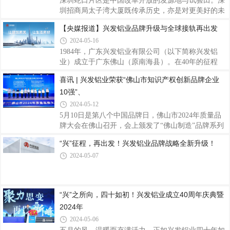
深圳蛇口片区是中国改革开放的发源地与试验田。深
力，也是社会各界对兴发铝业投资价值的认可。公司
圳招商局太子湾大厦既传承历史，亦是对更美好的未
在《房建供应链投资赛道分析报告》2023年房建供应
来许下希冀。项目位于深圳的入海口——蛇口的核心
【央媒报道】兴发铝业品牌升级与全球接轨再出发
链上市公司营收排行榜TOP100位列第33名，2023年
地段，区位优势得天独厚，是“一带一路”国家战略落
房建供应链上市公司净利润排行榜TOP100位列第36
2024-05-16
位的又一重要支点。项目是由高度为380米的塔楼和
名
附属裙房组成，总建筑面积约170万㎡，以“一湾三坊
1984年，广东兴发铝业有限公司（以下简称兴发铝
城中城”为概念，集纳邮轮母港、总部基地、文化创
业）成立于广东佛山（原南海县）。在40年的征程
意、教育医疗、会议展览等多元特色业态于一体的大
中，它对品质和服务的精益求精造就了行业标杆。对
喜讯 | 兴发铝业荣获“佛山市知识产权创新品牌企业
型超高层建筑，打造超级湾区滨海城市综合体，是招
于未来，兴发铝业品牌形象全新升级，力谋新发展。
10强”、
商局集团的“头号工程”，建成后将成为深圳太子湾片
勇立潮头挺起国之铝业“脊梁”历经风雨，兴发铝业从
区的标志性建筑，也将是“深圳市太子湾
一家乡镇企业到如今的中国铝挤压材领军企业， 2008
2024-05-12
年，公司于香港联交所主板上市。之后随着广东省广
5月10日是第八个中国品牌日，佛山市2024年质量品
新控股集团有限公司和中国联塑集团控股有限公司分
牌大会在佛山召开，会上颁发了“佛山制造”品牌系列
别在2011年和2018年入股。如今，兴发铝业的产品常
榜单，兴发铝业凭借品质和口碑实力荣获“佛山市知
“兴”征程，再出发！兴发铝业品牌战略全新升级！
见诸在国内外的建筑门窗幕墙系统、电子设备、机械
识产权创新品牌企业10强”、“佛山市匠心品质品牌企
装备、轨道交通、航空、船舶等领域等场景或载
2024-05-07
业50强”称号。兴发铝业作为铝型材行业的龙头企
业，专注铝挤压材的生产制造销售已有40载，目前在
中国拥有七大生产基地，国外澳洲基地正在建设中，
越南基地已启动筹建。多年来兴发铝业积极参与标准
“兴”之所向，四十如初！兴发铝业成立40周年庆典暨
的起草编制工作，以标准推动企业创新发展，现已参
2024年
与起草制定2项国际标准、77项国家标准、33项行业
标准和31项团体标准，并通过严格细分生产工
2024-05-06