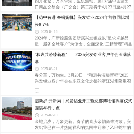
四月花繁，万木争荣，生机涌动。第137届中国进出
造商之一，也是国家制造业单项冠军企业，一直致力
口商品交易会（广交会）第二期将于4月23日至4月27
于铝型材的研发、生产与销售，产品远销全球多个国
日在广交会展馆举行，作为中国外贸的 “晴雨表” 和
【稳中有进 奋楫扬帆】兴发铝业2024年营收同比增
家和地区。此次参展，兴发铝业洞察市场需求进行产
“风向标”，广交会是全球贸易的重要平台，也是企业
品创新，重点展示了168电动全景门系列、123W
长8.7%
展示实力、开拓国际市场的绝佳机会。兴发铝业作为
集铝型材研发、生产、销售、服务于一体的上市企
2025-04-16
业，将携代表性精品亮相本届广交会，此次兴发铝业
2024年，广新控股集团所属兴发铝业以“追求卓越品
展位号：B区12.1C29-30，D13-14，诚邀海内外客户
质，服务全球客户”为使命，全面深化“三精管理”精益
莅临展位洽谈合作，扩思路、谋新篇。兴发铝业41年
创效，实现营业收入188.55亿元，同比增长8.7%；净
“和衷共济臻新程”——2025兴发铝业客户年会圆满落
的发展历程中，始终秉承 “客户为本、品质为纲、创
利润8.28亿元。近五年营业收入及净利润的复合增长
新引领、匠心智造” 的核心价值观，打造铝
幕
率分别达10.8%及6.6%，各项经营指标持续向好，进
一步巩固行业领先地位。主业优势持续强化兴发铝业
2025-03-21
聚焦建筑铝型材核心主业，通过智能制造升级和全球
春分至，万物生。3月20日，“和衷共济臻新程”2025
化布局双轮驱动，显著提升主业竞争力。兴发铝业建
兴发铝业客户年会在东亚文化之都的浙江湖州隆重召
筑铝型材板块实现销售收入166.21亿元，同比增长
开，兴发铝业党委书记董事长王立、董事总经理廖玉
17.7%，创下历史新高。在智能制造升级方面，顺利
庆、公司领导班子成员、特邀嘉宾、经销商代表、合
完成浙江湖州项目建设，生产效率稳步提升。
作伙伴以及兴发铝业的同仁们齐聚一堂，携手研讨发
启新岁 开新局｜兴发铝业开工暨总部博物馆揭幕仪式
展规划，共同见证荣耀时刻，齐心畅谈未来蓝图。
圆满举行，点
2025-02-10
金蛇启岁，万象更新。春节的喜庆余韵尚未消散，兴
发铝业已在一片热闹祥和的氛围中迎来了乙巳蛇年的
首个开工日。2月6日，公司内外张灯结彩，处处洋溢