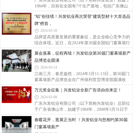
球队在赛场上的出色表现能进一步传递兴发铝业
子公司、合作伙伴、客户、社会各界均可参与，以个
广东兴发铝业有限公司（以下简称兴发铝业）始建于
人、团体或项目公司集体形式拍摄皆可。二、征集时
1984年，目前在全国有7个生产基地，包括广东佛山
间即日起至2024年4月20日17：00三、内容与表达1.单
（3个）、江西宜春、四川成都、河南沁阳、浙江湖
“铝”创佳绩！兴发铝业再次荣登“建筑型材十大首选品
个视频拍摄时长：15秒-20秒2.拍摄内容：内容简洁，
州基地，已成为我国著名的专业生产建筑铝型材、工
牌”榜首，
以各自形式表达对兴发铝业40周年的祝贺与祝福。3.
业铝型材的大型企业。2011年，广新控股集团（首登
拍摄语句，建议各录制三句，参考如下：(1
2023年《财富》世界500强，位列427位，是广东省首
2024-03-18
家上榜的省属国企）入股兴发，开创中国铝型材行业
品牌是高质量发展的重要象征，是企业核心竞争力的
国有、民营混合所有制之先河。近年来，兴发铝业分
综合体现。近日，在2024年第30届全国铝门窗幕墙行
发挥高性能铝合金产业链“链主”企业引领带动作用，
业年会暨铝门窗幕墙分会成立30周年庆上，中国建筑
展会落幕，征程再续！兴发铝业第30届门窗幕墙新产
经营业绩实现了量的规模增长和质的有效提升，业绩
金属结构协会铝门窗幕墙分会发布了《第19次门窗幕
连续12年保持增长，被评为国家制造业单项冠
品博览会圆满
墙行业数据申报及统计工作》成果报告。同期，盛大
举行了2023-2024年度“TOP20幕墙工程”，以
2024-03-14
及“TOP10材料品牌”大数据入库证书的颁发仪式！兴
江南三月，春意盎然，2024年3月11-13日，第30届门
发铝业再次荣登“建筑型材十大首选品牌”榜首，入库
窗幕墙新产品博览会在广州保利世贸博览馆圆满收
2023-2024年度建筑门窗幕墙行业大数据“TOP10”品
官。三天时间，众多海内外参展商、业界精英云集于
万元奖金征集｜兴发铝业全新广告语由你来定！
牌,以始终如一的品质和口碑再次赢得了市场和业界的
此，求同存异、倾力发声，为行业留下了又一场精彩
肯定，展现卓越品牌力，为企业发展再添荣光。
2024-03-08
全面的听觉和视觉盛宴。兴发铝业以多款创新门窗幕
墙系统产品及解决方案，向外展示兴发智造的实力，
广东兴发铝业有限公司（以下简称兴发铝业）总部位
吸引了大量的人流，纷纷驻足了解。产品是企业与顾
于广东省佛山市，始建于1984年，2008年3月31日于
客沟通的桥梁，在消费者心中是企业的代表和名片。
香港联交所主板上市（编号：98），随着2011年广东
春暖花开，逛展正当时 ！兴发铝业与您相约第30届
随着科技的不断发展和人们对于生活品质的追求，门
省广新控股集团有限公司（省属国企）和2018年中国
门窗幕墙新产
窗幕墙新产品层出不穷。SOWS110窗纱一体系统、
联塑集团控股有限公司相继入股兴发铝业，开创中国