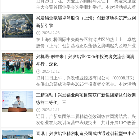
12月29日，在广大业主的期盼与见证下，兴发大厦业
文化产业与数字经济深度融合的战略性工程，被定位
主大会暨首届业委会选举顺利举行。本次活动标志着
为“全球智慧中枢”，项目总建筑面积约12.2万平方
兴发大厦社区治理与服务迈入全新阶段，同时，其商
兴发铝业赋能卓然股份（上海）创新基地构筑产业创
米，涵盖高端办公、商业配套、专业录音棚、音乐体
业裙楼兴发天地的焕新升级与试业活动也正式拉开序
验区等多元业态，实现办公与创作场景的无缝
新新引擎
幕，共同勾勒出一幅“美好家园”与“繁荣商业”相辅相
成的未来画卷。一、业主共建家园首届业委会选举正
2025-12-26
式启动在禅城区相关政府部门的指导与支持下，经过
在上海虹桥国际中央商务区前湾片区的热土上，卓然
数月精心筹备，兴发大厦成立业主委员会的各项工作
股份（上海）创新基地正以蓬勃之势崛起为区域产业
已取得实质性进展。开发商始终关注业主福祉，支持
升级的新标杆。而在这座基地的建造过程中，兴发铝
兴机遇·创未来｜兴发铝业2025年投资者交流会圆满
业主通过业委会实现更加有序、规范的社区管理，从
业的高品质产品，助力虹桥前湾片区打造成长三角总
而更好地保障全体业主的合法权益。二、
举行，深化
部经济首选地、国家产城融合示范标杆和绿色开放活
力共享的国际主城。作为上海市重点建设项目，卓然
2025-12-12
股份（上海）创新基地项目总建筑面积约10.2万平方
12月11日上午，兴发铝业控股有限公司（00098.HK）
米，由5栋建筑单体组成，包括三栋办公楼、一栋公
在佛山总部成功举办2025年投资者交流会。本次活动
寓楼和一栋商业楼，将承载卓然股份的总部办公、创
以“兴机遇 创未来”为主题，邀请多家知名机构投资者
三精驱动丨兴发铝业两项目荣获广新集团精益创效训
新研发、项目孵化等核心功能。项目建成后，将聚焦
代表莅临，通过“实地调研+深度座谈”的形式，全面
为炼油化工、新能源等领域的工艺及专用设备创
练营二等奖、三
搭建公司与资本市场的高效对接平台。兴发铝业执行
董事王志华、财务总监兼执行董事郑建华等公司代表
2025-12-11
及广新集团投资中心副总经理范凡出席活动，与投资
近日，广新集团第二届精益创效训练营圆满结营。兴
者围绕公司经营业绩、未来发展战略及行业趋势展开
发铝业在此次训练营中表现突出，共计开展10个改善
深度交流。作为广东省战略性产业集群重点产业
周项目，预计年创效超1000万元。其中，精密公
喜讯｜兴发铝业精密制造公司成功通过创新型中小企
链“链主”企业，兴发铝业以实地参观环节为切入点，
司“幕墙料理论重提升”项目荣获集团优秀改善周二等