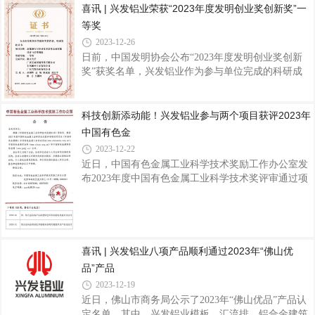
喜讯 | 兴发铝业荣获“2023年度发明创业奖创新奖”一
优势企业”、“国家技术创新示范企业”、“国家绿色工
党工委委员、管委会副主任赵晓光，长合区管委会投
厂”，入选首批广东省战略性产业集群重点
等奖
促局局长兼贸易促进会会长叶新桥，长兴县泗安镇党
委副书记、镇长杨云强，兴发铝业集团党委书记、董
2023-12-26
事长王立，集团领导班子、兴发新材项目团队、长合
日前，中国发明协会公布“2023年度发明创业奖创新
区及兴发铝业相关部门领导等出席仪式，共同见证项
奖”获奖名单，兴发铝业作为参与单位完成的科研成
目正式试投产这一特殊重要时刻，这是兴发铝业实现
果“新能源汽车轻量化零部件高效智能设计与柔性制
产品线扩充和产业规模跨越升级的一个重要里程碑。
造”项目荣获“2023年度发明创业奖创新奖”一等奖据
兴发新材作为兴发铝业第七大生产基地，成立
悉，发明创业奖创新奖是2005年由科技部批准，中国
科技创新添动能！兴发铝业参与两个项目获评2023年
发明协会设立，旨在奖励为社会经济发展和国防建设
中国有色金
做出突出贡献的优秀发明项目，增强社会创造活力，
2023-12-22
为大力推动自主科技创新奠定雄厚的社会基础。该奖
近日，中国有色金属工业科学技术奖励工作办公室发
项是首个为发明家设立的国家最高奖，具备推荐国家
布2023年度中国有色金属工业科学技术奖评审通过项
科学技术奖资格，在全国发明创新领域具有广泛的社
目公告，兴发铝业作为参与单位的两个项目《铝、锆
会影响和权威性。兴发铝业自1984年成立以
合金高端产品新型绿色环保表面处理技术及应用》和
《铝合金制品用绿色节能粉末涂料关键技术及产业化
应用》获评2023年中国有色金属工业科学技术奖二等
奖。据了解，“中国有色金属工业科学技术奖”是由中
喜讯 | 兴发铝业八项产品顺利通过2023年“佛山优
国有色金属工业协会、中国有色金属学会组织评选和
品”产品
审定。该奖项是我国有色行业的全国性科技奖项，因
2023-12-19
其专业性、严谨性、公正性得到业内的高度认可，对
近日，佛山市商务局公示了2023年“佛山优品”产品认
展示行业最新成果、推动行业科技发展、培
定名单，其中，兴发铝业模板、汇流排、铝合金建筑