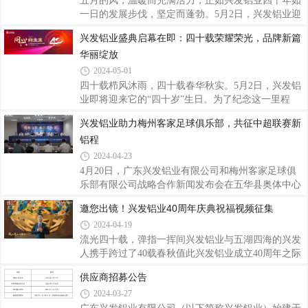
五月的风，温暖而充满活力，正如兴发铝业四十年如
一日的发展步伐，坚定而蓬勃。5月2日，兴发铝业迎
来了它的四十岁生日，在广东佛山隆重举行“兴发铝
兴发铝业盛典启幕在即：四十载荣耀荣光，品牌新篇
业成立40周年庆典暨2024年客户年会”。来自全国各
华丽绽放
地的嘉宾、协会专家、经销商客户、合作伙伴以及兴
发铝业的同仁们齐聚一堂，共同见证兴发铝业四十年
2024-05-01
的辉煌历程，共话兴发展，共享兴荣耀，共创兴未
四十载栉风沐雨，四十载春华秋实。5月2日，兴发铝
来。新程共启，智绘铝业未来图随着音乐响起，“兴
业即将迎来它的“四十岁”生日。为了纪念这一里程
征程 再出发——兴发铝业2024年客户年会”的序幕缓
碑，兴发铝业将盛大举行年度客户年会及40周年庆
兴发铝业助力梅州客家足球俱乐部，共征中超联赛新
缓拉开。激昂的旋律和舞者们灵动的身姿，展现了兴
典。启新篇：品牌形象全面升级品牌是承载美好向往
发人的澎湃活力与进取精神。会上，兴发铝业董
铝程
的重要载体，兴发的品牌故事是生生不息的，也是不
断攀峰创新的。为能更贴近不同市场和客户的需要，
2024-04-23
继续以高品质的产品和优质的服务为全球客户创造更
4月20日，广东兴发铝业有限公司和梅州客家足球俱
大的价值，庆典前期，兴发铝业公开征集了超过2500
乐部有限公司战略合作新闻发布会在五华县奥体中心
条广告语，并融汇多方菁萃，对品牌形象、广告语等
举行。会上宣布了兴发铝业与梅州客家足球俱乐部正
邀您出镜！兴发铝业40周年庆典祝福视频征集
进行提升更新，希望通过新的品牌形象向各界传达公
式达成合作，兴发铝业成为梅州客家队臂章广告。会
司的创新精神和追求卓越的理念。兴发铝业这次
2024-04-19
上，兴发铝业阐述了此次合作的意义。值兴发铝业成
立40周年之际，公司首次涉足中国足球领域，与梅州
流光四十载，弹指一挥间兴发铝业与五湖四海的兴发
客家足球俱乐部共同开启新的合作篇章。在接下来的
人携手跨过了40载春秋值此兴发铝业成立40周年之际
2024年中超联赛，梅州客家队球员球衣臂章上的“兴
现面向社会公开征集兴发铝业40周年庆典祝福视频让
供应商招募公告
发铝业”标志将首次亮相，兴发铝业的广告也将贯穿
我们一同祝福兴发铝业节节攀升，奔赴新征程。视频
2024-03-27
梅州客家足球俱乐部所有赛事。公司期待梅州客家足
征集具体要求一、参与对象兴发铝业全体员工、各分