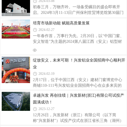
ESD125A提升推拉门系统、ENW65外开窗系统、
铝型材行业国有、民营混合所有制之先河，是中国著
2024-03-08
D196-
名的专业生产建筑铝型材、工业铝型材的大型企业，
初春三月，万物齐吟。一场备受瞩目的盛会即将开
跻身铝型材世界先进行列。目前在中国拥有七大生产
启。2024年3月11-13日广州保利世贸博览馆第30届门
基地，国外澳洲基地正在建设中，越南基地正在规
窗幕墙新产品博览会强势来袭兴发铝业将携系列精品
划，产品在高端铝合金挤压材市场保持着较高的市场
培育市场新动能 赋能高质量发展
如期亮相，全方位呈现产品优势、核心技术、品牌以
占有率，全球无数标志性大型重点建设工程项目如
及综合实力，与众多业内精英企业共同缔造一场门窗
2024-02-27
幕墙行业盛宴。兴发铝业展位：3号馆3B26诚邀各界
一年春作首，万事行为先。2月20日，以“中国门窗、
客户朋友亲临现场，共赴盛会。「兴发铝业展位」兴
安义智造”为主题的2024第八届江西（安义）铝型材
发铝业展台将以简约明朗设计，结合展示区、接待
及门窗博览会圆满收官。作为龙年新春第一场盛会，
区、洽谈区等多方位人性化的布局规划，展现兴发铝
已成为行业标杆、铝材门窗人的默契之行，既展示了
业品牌形象同时为参观者带来全新系统产品的体验，
铝型材及门窗行业的最新成果，更分享了未来行业发
绽放安义，未来可期 ！兴发铝业全国招商中心顺利开
聚焦兴发铝业主打系列系统门窗产品以及荣获北极星
展的趋势，围绕数字化、智能化、绿色化、定制化、
业
品牌化、国际化等发展方向让我们看到了铝型材及门
2024-02-19
窗行业未来的无限可能。在这个日新月异的时代，创
2月17日，位于中国江西（安义）建材门窗博览中心
新成为了行业发展的核心动力。2月18日，龙年首个
商铺110-111号兴发铝业全国招商中心在众多来宾的
工作日，多个省份召开“新春第一会”，广东省委、省
见证和祝福下正式落成运营开业，踏上与全国厂商们
政府召开全省高质量发展大会，黄坤明同志
卓越兴发 再创佳绩｜兴发新材(浙江)有限公司试投产
合作共赢、资源互补、共谋发展的康庄大道！也预示
圆满成功！
着兴发铝业全国招商中心迎来了全新开始，未来可
期！兴发铝业作为铝型材行业龙头企业，自1984年成
2023-12-27
立以来，兴发人团结拼搏、扎实奋进，一步一个脚
12月26日，兴发新材（浙江）有限公司（以下简
印，荣获无数嘉奖，现已是“国家制造业单项冠军示
称“兴发新材”）试投产仪式在浙江省长三角（湖州）
范企业”、“国家知识产权示范企业”、“国家知识产权
产业合作区（以下简称“长合区”）隆重举行。长合区