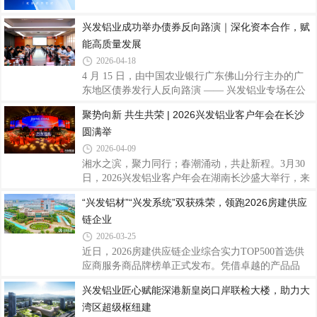
等全球市场，构建覆盖全球的生产布局、营销网络与
服务体系，提升品牌国际影响力，以开放姿态链接全
兴发铝业成功举办债券反向路演｜深化资本合作，赋
球资源智造赋能·提质增效年产能超100万吨，配备百
能高质量发展
余条先进生产线拥有国家企业技术中心与国家认可实
2026-04-18
验室以智能制造保障高效生产与稳定品质品质为基·
4 月 15 日，由中国农业银行广东佛山分行主办的广
权威认证通过ISO9001等多项权威体系认证拥
东地区债券发行人反向路演 —— 兴发铝业专场在公
司总部圆满举行。农业银行总行金融市场部、农业银
聚势向新 共生共荣 | 2026兴发铝业客户年会在长沙
行广东省分行投融部、农银理财、农银汇理、昆仑银
圆满举
行、招商证券、广州银行、东莞农商行等多家金融投
资机构代表出席活动。与会嘉宾首先参观兴发铝业展
2026-04-09
厅，深入了解企业四十余年发展历程、技术创新、全
湘水之滨，聚力同行；春潮涌动，共赴新程。3月30
球标杆工程及海内外产能布局，直观感受公司行业领
日，2026兴发铝业客户年会在湖南长沙盛大举行，来
先地位和稳健实力。随后，投资机构代表围绕公司经
自海内外的合作伙伴、行业同仁齐聚一堂，以“聚势
“兴发铝材”“兴发系统”双获殊荣，领跑2026房建供应
营业绩、发展战略、债券融资安排等议题进行深入交
向新 共生共荣”为主题，回望携手奋斗的征程，共话
流，公司管理层逐一进行解答与回应，现场氛
链企业
行业发展新机遇，擘画全球化合作新蓝图，凝聚起行
业同心聚力、共生共赢的发展合力。兴征程上共风
2026-03-25
雨，发奋图强创宏图会上，兴发铝业董事总经理廖玉
近日，2026房建供应链企业综合实力TOP500首选供
庆作题为《兴征程上共风雨，发奋图强创宏图》的专
应商服务商品牌榜单正式发布。凭借卓越的产品品
题报告，向信任、支持兴发发展的全体合作伙伴致以
质、强大的交付能力及深厚的品牌影响力，“兴发铝
兴发铝业匠心赋能深港新皇岗口岸联检大楼，助力大
诚挚感谢与崇高敬意。他全面复盘2025年发展成果，
材”再度荣登“2026房建供应链企业综合实力TOP500首
在全球经济与行业发展双重承压的背景下，兴发
湾区超级枢纽建
选供应商服务商品牌·铝型材类”十强榜首，“兴发系