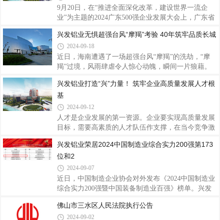
位。兴发铝业作为1984年创立于佛山的铝挤压行业知
9月20日，在“推进全面深化改革，建设世界一流企
名品牌上市企业，始终秉持“勤奋进取、开拓创新、
业”为主题的2024广东500强企业发展大会上，广东省
务实发展、服务社会”的兴发精神，强内功，扬品
企业联合会、广东省企业家协会发布2024广东企业
兴发铝业无惧超强台风“摩羯”考验 40年筑牢品质长城
牌，积极开拓国内外市场，在复杂的经济形势下依旧
500强及行业百强榜。兴发铝业在2024广东企业500强
保持业绩平稳增长，守法经营、依法纳税，展示了良
2024-09-18
榜单荣列第146位、2024广东制造业企业100强榜单荣
好的社会形
列第63位，再次展现了兴发铝业的强劲实力。据了
近日，海南遭遇了一场超强台风“摩羯”的洗劫，“摩
解，广东企业500强及行业百强榜由广东省企业联合
羯”过境，风雨肆虐令人惊心动魄，瞬间一片狼藉。
会、广东省企业家协会发布，自2005年以来，在中国
市政设施严重损坏，停水停电，房屋倒塌，树木被连
兴发铝业打造“兴”力量！ 筑牢企业高质量发展人才根
企业联合会的指导下，在有关部门、企联组织、行业
根拔起，多台风机被吹断，海口、文昌两地直接经济
基
协会的大力支持下，参照国际通行做法，本次以2023
损失近600亿元。整个城市被台风蹂躏得满目苍夷，
年企业营业收入为基本标准作出排序，真实地反映广
成为建国以来登录我国大陆地区最强的秋台风，登录
2024-09-12
时最大风力在17级以上。海南作为兴发铝业在全国销
人才是企业发展的第一资源。企业要实现高质量发展
售布局的其中一个站点，在超强台风的摧残下，海南
目标，需要高素质的人才队伍作支撑，在当今竞争激
很多建筑物都严重受损，玻璃爆碎，边框变形，窗扇
烈的市场环境中，人才的培养与发展是企业长期成功
兴发铝业荣居2024中国制造业综合实力200强第173
掉落。在放眼一片残局的景象中，风雨洗礼出真正过
的关键。兴发铝业经过40年的发展，培养了一支多层
硬品质，此次台风登陆地海南使用兴发铝业产
位和2
次、高素质的人才队伍，为企业的高质量发展注入了
强劲动力，赢得了广泛的社会赞誉和良好信誉。一直
2024-09-07
以来，兴发铝业秉持“以人为本、以诚取信、以质取
近日，中国制造企业协会对外发布《2024中国制造业
胜”的经营宗旨，坚信“人才，是兴发之本”，注重顶层
综合实力200强暨中国装备制造业百强》榜单。兴发
设计，大力实施人才强企战略，围绕人才引进、人才
铝业凭借强大的综合实力和出色的业绩表现，分别荣
佛山市三水区人民法院执行公告
培养等重点工作，通过一系列举措，致力于打造一支
获2024中国制造业综合实力200强第173位和2024中国
高素质、富有创新精神的团队，以进一步
2024-09-02
装备制造业100强第94位，彰显了兴发铝业在中国铝