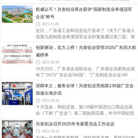
力的充分认可，彰显了公司在铝挤压材生产制造领域
员、总会计师罗俊晖参加调研。兴发铝业党委书记、
权威认可！兴发铝业再次获评“国家制造业单项冠军
的创新实力和市场竞争力。据悉，“广东省名优高新
董事长王立，董事、总经理廖玉庆参加调研。座谈会
技术产品”是广东省推动高质量发展
企业”称号
上，王立围绕兴发铝业“十四五”期间发展成效、经营
情况、存在问题及下一步工作计划等方面作详细汇
2025-11-06
报。与会人员就公司经营、行业动态及市场形
近日，广东省工业和信息化厅发布了《关于广东省入
势、“十五五”规划方案等内容展开深入研讨，为兴发
选第九批制造业单项冠军企业和复核通过第三批、第
铝业未来发展指明了方向。 刘志鸿对兴发铝业在复杂
六批制造业单项冠军企业名单的公示》，兴发铝业凭
创新驱动，实力上榜！兴发铝业荣登2025广东四大权
严峻的市场环境中表现出的韧性与成效给予了充分肯
借在技术创新、市场引领、产业链整合等方面的综合
定，并结合“十五五”规划部署，提出五点工作要求
威榜单
优势，继 2018年认定及2021年复核通过后，今年再次
顺利通过复核，摘得此项国家级殊荣，彰显了公司在
2025-10-30
铝加工细分领域的领先地位。据了解，制造业单项冠
10月29日，广东省企业联合会、广东省企业家协会发
军企业是指长期专注于制造业特定细分产品市场，生
布了“2025广东企业500强”、“广东制造业企业100
产技术或工艺国际领先，单项产品市场占有率位居全
强”、“广东创新企业100强”等名单及相关分析报告，
深耕本土，服务全球！兴发铝业亮相第138届广交会
球或国内前列的企业，代表全球制造业细分领域最高
兴发铝业荣登2025广东企业500强第147位、广东制造
发展水平和最强市场实力，且需通过严苛的复
加速出海步伐
业企业100强第64位、广东创新企业100强第60位；同
期，广东省制造业协会、广东省发展和改革研究院、
2025-10-24
暨南大学产业经济研究院联合发布了“2025年广东省
十月流金，商机绽放。第138届中国进出口商品交易
制造业企业500强”名单，兴发铝业以营业收入
会（下称“广交会”）第二期如期启幕，作为中国铝型
1886617万元荣登榜单第32位，充分展现了兴发铝业
材行业的领军企业，兴发铝业携多款高性能系统门窗
兴发铝业召开2025年专家委员会工作会议
强健的综合实力和创新能力。据了解，广东企业500
及产品应用解决方案亮相展会，向全球客商展示技术
强及行业百强榜由广东省企业联合会、广东省企业
2025-10-20
创新实力，诠释高端化、绿色化、全球化发展成果。
本次广交会上，兴发铝业重点推出了兴发125全景门
为进一步凝聚专家智慧、强化智库支撑，系统总结专