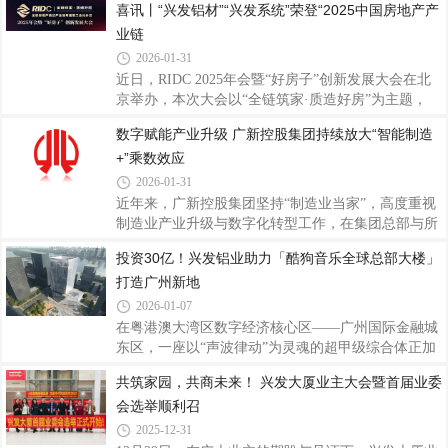
喜讯丨“兴发铝材”“兴发系统”荣登“2025中国房地产产
深化、全员赋能的奋进号角，为打赢“十五五”开局战
度融入国民经济的各个角落，成为从日常生活到航空
筑牢管理根基、凝聚发展动能。2026年是
业链
航天不可或缺的基础原材料。铝的强大之处在于它的
多功能性。然而，这种轻质金属在自然界并不是以单
2026-01-31
质金属存在的，其生产过程非常复杂。从矿石到金
近日，RIDC 2025年会暨“好房子”创新发展大会在北
属：铝的诞生三部曲纯铝并非天然存在，它的诞生需
京举办，本次大会以“全链筑家·质造好房”为主题，
经历三个关键阶段。第一步：采矿。铝来源于一种名
《2025中国房地产供应链战略诚信服务商研究报告》
数字赋能产业升级 广新控股集团持续放大“智能制造
为铝土矿的沉积岩。自1821年在法国南部首次发现以
正式发布，“兴发铝材”以15.31%的首选率荣登“2025
来，全球铝土矿资源主要集中在几内亚、越南、
+”乘数效应
中国房地产产业链战略诚信服务商·铝型材类品牌”十
强榜首，“兴发系统”以14.67% 的首选率荣登“2025中
2026-01-31
国房地产产业链战略诚信服务商·系统门窗类国产品
近年来，广新控股集团坚持“制造业当家”，高度重视
牌”十强榜首。双重登顶，既是行业对兴发实力的高
制造业产业升级与数字化转型工作，在集团总部与所
度认可，更是兴发作为中国铝型材行业领军者的标杆
属企业持续投入建设，目前已在总部层面形成工业互
投资30亿！兴发铝业助力「酷狗音乐全球总部大楼」
彰显！本次评选由全联房地产商会主导，历经10年研
联网创新与服务平台与人工智能平台两大筑基底座，
究迭代，秉持“客观、公益、公正
打造广州新地
在企业层面建立多个数字化工厂，显著提升制造业数
字化水平。2025年12月，广新控股集团凭借《铝型材
2026-01-07
行业全流程数字化智能工厂》项目成功入选国家工业
在粤港澳大湾区数字经济核心区——广州国际金融城
信息安全发展研究中心“2025年实验室重点领域优秀
东区，一座以“声波律动”为灵魂的超甲级综合体正加
典型案例”名单。该项目在广新控股集团所属企业广
速崛起。这座总投资30亿元、建筑高度132米的酷狗
共筑家园，共商未来！ 兴发大厦业主大会暨首届业委
东兴发铝业有限公司（以下简称“兴发铝业”）实现共
音乐全球总部大楼，不仅是酷狗公司首个自建总部基
享制造模式落地，推动挤压生产效率、图
会选举顺利召
地，更将成为珠江天际线的全新地标，预计2026年第
三季度正式交付使用，承载起数字音乐与AI技术融合
2025-12-31
的产业使命。酷狗音乐全球总部大楼作为广州市推动