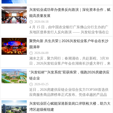
等全球市场，构建覆盖全球的生产布局、营销网络与
服务体系，提升品牌国际影响力，以开放姿态链接全
兴发铝业成功举办债券反向路演｜深化资本合作，赋
球资源智造赋能·提质增效年产能超100万吨，配备百
能高质量发展
余条先进生产线拥有国家企业技术中心与国家认可实
2026-04-18
验室以智能制造保障高效生产与稳定品质品质为基·
4 月 15 日，由中国农业银行广东佛山分行主办的广
权威认证通过ISO9001等多项权威体系认证拥
东地区债券发行人反向路演 —— 兴发铝业专场在公
司总部圆满举行。农业银行总行金融市场部、农业银
聚势向新 共生共荣 | 2026兴发铝业客户年会在长沙
行广东省分行投融部、农银理财、农银汇理、昆仑银
圆满举
行、招商证券、广州银行、东莞农商行等多家金融投
资机构代表出席活动。与会嘉宾首先参观兴发铝业展
2026-04-09
厅，深入了解企业四十余年发展历程、技术创新、全
湘水之滨，聚力同行；春潮涌动，共赴新程。3月30
球标杆工程及海内外产能布局，直观感受公司行业领
日，2026兴发铝业客户年会在湖南长沙盛大举行，来
先地位和稳健实力。随后，投资机构代表围绕公司经
自海内外的合作伙伴、行业同仁齐聚一堂，以“聚势
“兴发铝材”“兴发系统”双获殊荣，领跑2026房建供应
营业绩、发展战略、债券融资安排等议题进行深入交
向新 共生共荣”为主题，回望携手奋斗的征程，共话
流，公司管理层逐一进行解答与回应，现场氛
链企业
行业发展新机遇，擘画全球化合作新蓝图，凝聚起行
业同心聚力、共生共赢的发展合力。兴征程上共风
2026-03-25
雨，发奋图强创宏图会上，兴发铝业董事总经理廖玉
近日，2026房建供应链企业综合实力TOP500首选供
庆作题为《兴征程上共风雨，发奋图强创宏图》的专
应商服务商品牌榜单正式发布。凭借卓越的产品品
题报告，向信任、支持兴发发展的全体合作伙伴致以
质、强大的交付能力及深厚的品牌影响力，“兴发铝
兴发铝业匠心赋能深港新皇岗口岸联检大楼，助力大
诚挚感谢与崇高敬意。他全面复盘2025年发展成果，
材”再度荣登“2026房建供应链企业综合实力TOP500首
在全球经济与行业发展双重承压的背景下，兴发
湾区超级枢纽建
选供应商服务商品牌·铝型材类”十强榜首，“兴发系