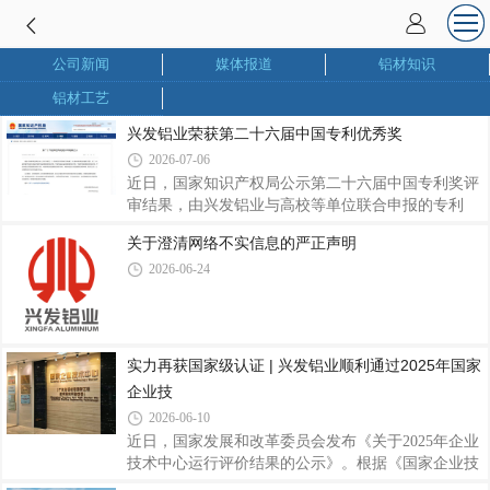
公司新闻
媒体报道
铝材知识
铝材工艺
兴发铝业荣获第二十六届中国专利优秀奖
2026-07-06
近日，国家知识产权局公示第二十六届中国专利奖评
审结果，由兴发铝业与高校等单位联合申报的专利
《一种耐蚀的铝合金复合涂层及其制备方法与应用》
关于澄清网络不实信息的严正声明
（专利号：ZL202111237502.2）获评中国专利优秀
2026-06-24
奖。该专利针对铝合金耐腐蚀技术进行攻关，通过优
化表面复合涂层制备方案，显著提升铝型材防腐性
能，可广泛适配建筑及工业制造等应用场景，为延长
铝合金制品寿命、拓展高端应用领域提供有力支撑。
作为联合完成单位，兴发铝业始终坚持产学研协同创
实力再获国家级认证 | 兴发铝业顺利通过2025年国家
新，积极联动高校、科创企业开展技术攻关。此次获
企业技
奖，既是对兴发铝业研发实力和产学研成果的认可，
2026-06-10
近日，国家发展和改革委员会发布《关于2025年企业
技术中心运行评价结果的公示》。根据《国家企业技
术中心认定管理办法》及相关评价工作要求，广东兴