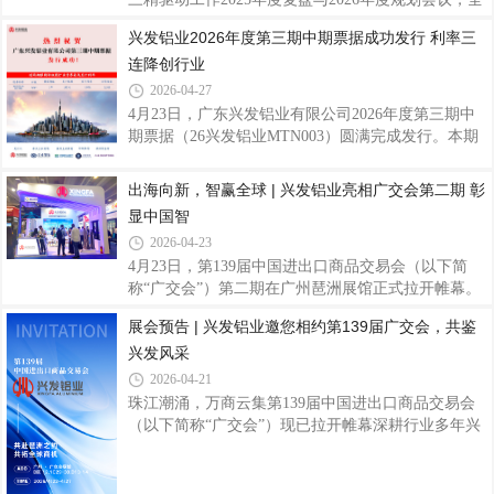
极抢抓展会机遇，携优质产品参展。央视镜头中，兴
面总结集团精益创效成果，部署新一年重点工作，并
兴发铝业2026年度第三期中期票据成功发行 利率三
发铝业展位悬挂展示迪拜哈利法塔、上海东方明珠塔
对2025年度精益先进集体与个人进行表彰。 会上，兴
连降创行业
等地标建筑的海报，清晰展示了企业参与建造的一系
发铝业凭借扎实的全链条精益运营成效，获评广新集
列成功案例，呈现出企业在高端建筑铝型材领域的
团2025年度“最佳精益实践单位”；公司精益骨干陈
2026-04-27
薪、陈斌分别荣获“精益明星”、“精益协同标兵”称
4月23日，广东兴发铝业有限公司2026年度第三期中
号，并现场接受精益黑带荣誉绶带。兴发铝业包揽集
期票据（26兴发铝业MTN003）圆满完成发行。本期
体与个人多项重磅荣誉，充分体现了公司在精益管理
票据发行规模3亿元、期限3年，发行利率低至1.9%，
方面的持续探索与积极进取。我司获“最佳实践单
全场认购倍数达2.3倍，一举创下同期限、同评级、同
出海向新，智赢全球 | 兴发铝业亮相广交会第二期 彰
位”精益黑带绶带陈斌获“精益协同标兵”称
行业债券发行利率新低，彰显资本市场对企业发展前
显中国智
景与信用资质的高度认可。作为国内铝型材行业龙头
2026-04-23
企业，兴发铝业在中期票据发行领域持续展现强劲的
4月23日，第139届中国进出口商品交易会（以下简
市场竞争力。继前两期中期票据顺利发行后，公司凭
称“广交会”）第二期在广州琶洲展馆正式拉开帷幕。
借稳健经营、AA+优质信用评级、持续向好的发展态
兴发铝业携创新精品重磅亮相，与全球客商交流互
势，实现发行利率三连降，融资成本持续优化，有效
展会预告 | 兴发铝业邀您相约第139届广交会，共鉴
鉴、共促合作，持续深化国际市场布局，共拓全球市
降低财务负担、优化债务结构，为聚焦主业、深化
兴发风采
场新机遇。展会现场，兴发铝业展位客商络绎不绝、
交流氛围热烈，来自世界各地的采购商与合作伙伴纷
2026-04-21
纷驻足观摩、深入咨询产品性能与应用方案，围绕技
珠江潮涌，万商云集第139届中国进出口商品交易会
术优势、市场合作等展开高效对接，充分展现全球市
（以下简称“广交会”）现已拉开帷幕深耕行业多年兴
场对兴发品牌与创新产品的高度认可。全球布局，品
发铝业将携系列精品与专业服务团队重磅参展广交会
牌领航兴发铝业始终坚持“追求卓越品质 服务全球客
第二期诚邀全球客商共拓合作新机遇展位效果布局全
户”的使命，深耕铝型材及高端系统门窗领域，
球·赋能未来深耕国际市场，业务覆盖东南亚、欧美