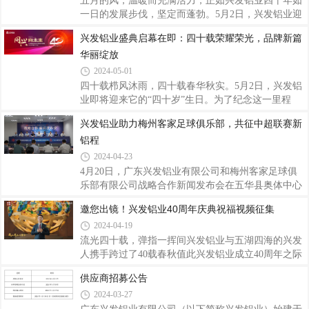
五月的风，温暖而充满活力，正如兴发铝业四十年如
一日的发展步伐，坚定而蓬勃。5月2日，兴发铝业迎
来了它的四十岁生日，在广东佛山隆重举行“兴发铝
兴发铝业盛典启幕在即：四十载荣耀荣光，品牌新篇
业成立40周年庆典暨2024年客户年会”。来自全国各
华丽绽放
地的嘉宾、协会专家、经销商客户、合作伙伴以及兴
发铝业的同仁们齐聚一堂，共同见证兴发铝业四十年
2024-05-01
的辉煌历程，共话兴发展，共享兴荣耀，共创兴未
四十载栉风沐雨，四十载春华秋实。5月2日，兴发铝
来。新程共启，智绘铝业未来图随着音乐响起，“兴
业即将迎来它的“四十岁”生日。为了纪念这一里程
征程 再出发——兴发铝业2024年客户年会”的序幕缓
碑，兴发铝业将盛大举行年度客户年会及40周年庆
兴发铝业助力梅州客家足球俱乐部，共征中超联赛新
缓拉开。激昂的旋律和舞者们灵动的身姿，展现了兴
典。启新篇：品牌形象全面升级品牌是承载美好向往
发人的澎湃活力与进取精神。会上，兴发铝业董
铝程
的重要载体，兴发的品牌故事是生生不息的，也是不
断攀峰创新的。为能更贴近不同市场和客户的需要，
2024-04-23
继续以高品质的产品和优质的服务为全球客户创造更
4月20日，广东兴发铝业有限公司和梅州客家足球俱
大的价值，庆典前期，兴发铝业公开征集了超过2500
乐部有限公司战略合作新闻发布会在五华县奥体中心
条广告语，并融汇多方菁萃，对品牌形象、广告语等
举行。会上宣布了兴发铝业与梅州客家足球俱乐部正
邀您出镜！兴发铝业40周年庆典祝福视频征集
进行提升更新，希望通过新的品牌形象向各界传达公
式达成合作，兴发铝业成为梅州客家队臂章广告。会
司的创新精神和追求卓越的理念。兴发铝业这次
2024-04-19
上，兴发铝业阐述了此次合作的意义。值兴发铝业成
立40周年之际，公司首次涉足中国足球领域，与梅州
流光四十载，弹指一挥间兴发铝业与五湖四海的兴发
客家足球俱乐部共同开启新的合作篇章。在接下来的
人携手跨过了40载春秋值此兴发铝业成立40周年之际
2024年中超联赛，梅州客家队球员球衣臂章上的“兴
现面向社会公开征集兴发铝业40周年庆典祝福视频让
供应商招募公告
发铝业”标志将首次亮相，兴发铝业的广告也将贯穿
我们一同祝福兴发铝业节节攀升，奔赴新征程。视频
2024-03-27
梅州客家足球俱乐部所有赛事。公司期待梅州客家足
征集具体要求一、参与对象兴发铝业全体员工、各分