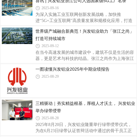
喜讯 | 兴发铝业浙江公司入选国家级5G工厂名录
产业技术创新和知识产权转化方面的卓越成效。据
2025-09-16
悉，“高转赛”由佛山市人民政府、国家知识产权局知
为深入实施工业互联网创新发展战略，加快推
识产权发展研究中心共同主办，佛山市市场监督管理
进“5G+工业互联网”高质量发展和规模化应用，打造
局（知识产权局）、佛山市人才工作局承办。本届大
5G工厂中国品牌。近日，工业和信息化部办公厅印发
赛设置初创组、成长组和本土组，采取
世界级产城融合新典范！兴发铝业助力「张江之尚」
了关于《2025年5G工厂名录》的通知（工信厅信管函
打造可持续城市
〔2025〕355号），兴发铝业全资子公司——兴发新
材（浙江）有限公司（以下简称“兴发铝业浙江公
2025-09-12
司”）成功入选，标志着公司在智能制造和数字化转
在当今高速发展的城市建设中，建筑不仅是生活的容
型方面取得国家级认可，成为铝型材行业5G全连接工
器，更是艺术与科技的结晶。张江之尚作为上海张江
厂建设的标杆示范企业。据悉，5G工厂作为“5G+工
科学城内的标志性高端建筑项目，也是张江科学城首
一图读懂兴发铝业2025年中期业绩报告
业互联网”深度融合的重要载体，是推动制造业高端
个工业遗存，生态景观，现代科研三合一综合体，以
化、智能化、绿色化发展的关键力量。此次评选经企
2025-08-29
其前瞻性的设计理念与卓越的建筑品质，成为区域发
业申
展的新亮点，项目荣获GBE最佳改造焕新商业建筑
奖。在这一项目中，兴发铝业的铝型材产品为建筑的
整体美感与功能性提供了坚实保障。通过工业遗存改
造与新建工程同步推进，打造集艺术、文化、科创于
三精驱动｜夯实精益根基，厚植人才沃土， 兴发铝业
一体的世界级产城融合新典范。张江之尚位于国家自
举办绿带绶带
主创新示范区与上海自贸试验区——浦东张江核心
2025-08-28
2025年8月20日，兴发铝业隆重举行绿带绶带仪式，
为在6月23日绿带认证答辩活动中通过的骨干员工正
式授予绿带与证书。本次仪式在兴发铝业总部设线下