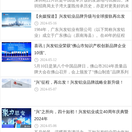
深圳蛇口片区是中国改革开放的发源地与试验田。深
力，也是社会各界对兴发铝业投资价值的认可。公司
圳招商局太子湾大厦既传承历史，亦是对更美好的未
在《房建供应链投资赛道分析报告》2023年房建供应
来许下希冀。项目位于深圳的入海口——蛇口的核心
【央媒报道】兴发铝业品牌升级与全球接轨再出发
链上市公司营收排行榜TOP100位列第33名，2023年
地段，区位优势得天独厚，是“一带一路”国家战略落
房建供应链上市公司净利润排行榜TOP100位列第36
2024-05-16
位的又一重要支点。项目是由高度为380米的塔楼和
名
附属裙房组成，总建筑面积约170万㎡，以“一湾三坊
1984年，广东兴发铝业有限公司（以下简称兴发铝
城中城”为概念，集纳邮轮母港、总部基地、文化创
业）成立于广东佛山（原南海县）。在40年的征程
意、教育医疗、会议展览等多元特色业态于一体的大
中，它对品质和服务的精益求精造就了行业标杆。对
喜讯 | 兴发铝业荣获“佛山市知识产权创新品牌企业
型超高层建筑，打造超级湾区滨海城市综合体，是招
于未来，兴发铝业品牌形象全新升级，力谋新发展。
10强”、
商局集团的“头号工程”，建成后将成为深圳太子湾片
勇立潮头挺起国之铝业“脊梁”历经风雨，兴发铝业从
区的标志性建筑，也将是“深圳市太子湾
一家乡镇企业到如今的中国铝挤压材领军企业， 2008
2024-05-12
年，公司于香港联交所主板上市。之后随着广东省广
5月10日是第八个中国品牌日，佛山市2024年质量品
新控股集团有限公司和中国联塑集团控股有限公司分
牌大会在佛山召开，会上颁发了“佛山制造”品牌系列
别在2011年和2018年入股。如今，兴发铝业的产品常
榜单，兴发铝业凭借品质和口碑实力荣获“佛山市知
“兴”征程，再出发！兴发铝业品牌战略全新升级！
见诸在国内外的建筑门窗幕墙系统、电子设备、机械
识产权创新品牌企业10强”、“佛山市匠心品质品牌企
装备、轨道交通、航空、船舶等领域等场景或载
2024-05-07
业50强”称号。兴发铝业作为铝型材行业的龙头企
业，专注铝挤压材的生产制造销售已有40载，目前在
中国拥有七大生产基地，国外澳洲基地正在建设中，
越南基地已启动筹建。多年来兴发铝业积极参与标准
“兴”之所向，四十如初！兴发铝业成立40周年庆典暨
的起草编制工作，以标准推动企业创新发展，现已参
2024年
与起草制定2项国际标准、77项国家标准、33项行业
标准和31项团体标准，并通过严格细分生产工
2024-05-06