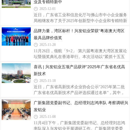
直观展现核心竞争力。投资者一行首先走访
业及专精特新中
奖，三水公司“1800T单机产能提升”项目荣获三等
奖。充分展现了兴发铝业在精益创效与持续改进方面
2025-12-01
的扎实功底与团队活力。训练营结营会议上李俭强进
近日，广东省工业和信息化厅与佛山市中小企业服务
行优秀项目分享两个获奖项目分别实现关键突
局相继发布了关于2025年创新型中小企业和专精特新
破：“幕墙料理论重提升”项目通过优化模具设计流
中小企业认定（复核）结果的公告，兴发铝业子公司
品牌力量，湾区标杆！兴发铝业荣获“粤港澳大湾区
程、建立试模反馈机制等举措，有效提升了幕墙料的
广东兴发精密制造有限公司（以下简称“兴发铝业精
尺寸精度与材料利用效率。“1800T单机产能提升”项
最具品牌价值奖
密制造公司”）凭借扎实的创新实力、突出的专业优
目
势以及稳健的发展态势，顺利通过这两项重要资质的
2025-11-28
复核，标志着公司在持续创新能力、专业发展水平及
11月26日，领航「9+2」·第六届粤港澳大湾区发展论
精细化经营管理等方面获得了政府与行业的高度认
坛暨颁奖典礼在香港举行。本次活动以“紧抓十五五
可。据悉，创新型中小企业是优质中小企业梯度培育
机遇 大湾区领航新局”为主题，汇聚政府、金融、科
喜讯 | 兴发铝业五项产品获评“2025年广东省名优高
的基础层级，更是企业创新能力的核心认证标志，其
技及产业界代表，期间，兴发铝业凭借强大的品牌影
复评严格考量企业的创新投入、成长性表现及专
新技术
响力以及在铝挤压材领域的深厚积累，荣获“粤港澳
大湾区最具品牌价值奖”殊荣，这是对兴发铝业40多
2025-11-18
年来深耕主业、锐意进取的充分肯定，也彰显了公司
近日，广东省高新技术企业协会公示“2025年第二批
领先的综合实力与品牌美誉度。据了解，活动自2020
广东省名优高新技术产品评选拟通过名单”，其中，
年创办以来，已连续举办六届，成为推动大湾区资源
广东兴发铝业有限公司的“新型隔热节能窗纱一体窗
广新集团党委副书记、总经理刘志鸿率队 考察调研兴
对接与合作发展的重要平台。领航「9+2」·第六届粤
铝型材”“汽车部件用高强度、耐腐蚀铝型材”“电子设
港澳大湾区发展论坛暨颁奖典礼旨在分享湾
发铝业
备用易切削高精度结构件铝型材”和子公司广东兴发
精密制造有限公司的“建筑铝模板用高可挤压性6xxx
2025-11-08
系铝合金型材”“绿色节能铝合金隔音隔热门窗”共五项
11月4日下午，广新集团党委副书记、总经理刘志鸿
产品上榜，是对公司技术创新和产品研发成果转化能
率队深入兴发铝业开展调研工作。广新集团党委委