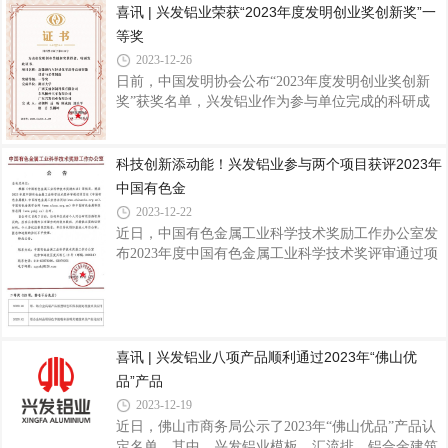
喜讯 | 兴发铝业荣获“2023年度发明创业奖创新奖”一
优势企业”、“国家技术创新示范企业”、“国家绿色工
党工委委员、管委会副主任赵晓光，长合区管委会投
厂”，入选首批广东省战略性产业集群重点
等奖
促局局长兼贸易促进会会长叶新桥，长兴县泗安镇党
委副书记、镇长杨云强，兴发铝业集团党委书记、董
2023-12-26
事长王立，集团领导班子、兴发新材项目团队、长合
日前，中国发明协会公布“2023年度发明创业奖创新
区及兴发铝业相关部门领导等出席仪式，共同见证项
奖”获奖名单，兴发铝业作为参与单位完成的科研成
目正式试投产这一特殊重要时刻，这是兴发铝业实现
果“新能源汽车轻量化零部件高效智能设计与柔性制
产品线扩充和产业规模跨越升级的一个重要里程碑。
造”项目荣获“2023年度发明创业奖创新奖”一等奖据
兴发新材作为兴发铝业第七大生产基地，成立
悉，发明创业奖创新奖是2005年由科技部批准，中国
科技创新添动能！兴发铝业参与两个项目获评2023年
发明协会设立，旨在奖励为社会经济发展和国防建设
中国有色金
做出突出贡献的优秀发明项目，增强社会创造活力，
2023-12-22
为大力推动自主科技创新奠定雄厚的社会基础。该奖
近日，中国有色金属工业科学技术奖励工作办公室发
项是首个为发明家设立的国家最高奖，具备推荐国家
布2023年度中国有色金属工业科学技术奖评审通过项
科学技术奖资格，在全国发明创新领域具有广泛的社
目公告，兴发铝业作为参与单位的两个项目《铝、锆
会影响和权威性。兴发铝业自1984年成立以
合金高端产品新型绿色环保表面处理技术及应用》和
《铝合金制品用绿色节能粉末涂料关键技术及产业化
应用》获评2023年中国有色金属工业科学技术奖二等
奖。据了解，“中国有色金属工业科学技术奖”是由中
喜讯 | 兴发铝业八项产品顺利通过2023年“佛山优
国有色金属工业协会、中国有色金属学会组织评选和
品”产品
审定。该奖项是我国有色行业的全国性科技奖项，因
2023-12-19
其专业性、严谨性、公正性得到业内的高度认可，对
近日，佛山市商务局公示了2023年“佛山优品”产品认
展示行业最新成果、推动行业科技发展、培
定名单，其中，兴发铝业模板、汇流排、铝合金建筑