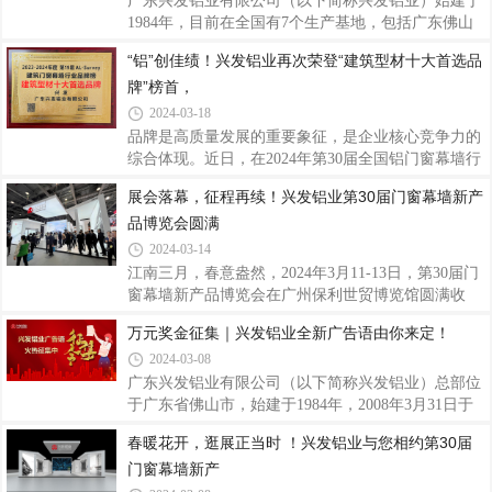
球队在赛场上的出色表现能进一步传递兴发铝业
子公司、合作伙伴、客户、社会各界均可参与，以个
广东兴发铝业有限公司（以下简称兴发铝业）始建于
人、团体或项目公司集体形式拍摄皆可。二、征集时
1984年，目前在全国有7个生产基地，包括广东佛山
间即日起至2024年4月20日17：00三、内容与表达1.单
（3个）、江西宜春、四川成都、河南沁阳、浙江湖
“铝”创佳绩！兴发铝业再次荣登“建筑型材十大首选品
个视频拍摄时长：15秒-20秒2.拍摄内容：内容简洁，
州基地，已成为我国著名的专业生产建筑铝型材、工
牌”榜首，
以各自形式表达对兴发铝业40周年的祝贺与祝福。3.
业铝型材的大型企业。2011年，广新控股集团（首登
拍摄语句，建议各录制三句，参考如下：(1
2023年《财富》世界500强，位列427位，是广东省首
2024-03-18
家上榜的省属国企）入股兴发，开创中国铝型材行业
品牌是高质量发展的重要象征，是企业核心竞争力的
国有、民营混合所有制之先河。近年来，兴发铝业分
综合体现。近日，在2024年第30届全国铝门窗幕墙行
发挥高性能铝合金产业链“链主”企业引领带动作用，
业年会暨铝门窗幕墙分会成立30周年庆上，中国建筑
展会落幕，征程再续！兴发铝业第30届门窗幕墙新产
经营业绩实现了量的规模增长和质的有效提升，业绩
金属结构协会铝门窗幕墙分会发布了《第19次门窗幕
连续12年保持增长，被评为国家制造业单项冠
品博览会圆满
墙行业数据申报及统计工作》成果报告。同期，盛大
举行了2023-2024年度“TOP20幕墙工程”，以
2024-03-14
及“TOP10材料品牌”大数据入库证书的颁发仪式！兴
江南三月，春意盎然，2024年3月11-13日，第30届门
发铝业再次荣登“建筑型材十大首选品牌”榜首，入库
窗幕墙新产品博览会在广州保利世贸博览馆圆满收
2023-2024年度建筑门窗幕墙行业大数据“TOP10”品
官。三天时间，众多海内外参展商、业界精英云集于
万元奖金征集｜兴发铝业全新广告语由你来定！
牌,以始终如一的品质和口碑再次赢得了市场和业界的
此，求同存异、倾力发声，为行业留下了又一场精彩
肯定，展现卓越品牌力，为企业发展再添荣光。
2024-03-08
全面的听觉和视觉盛宴。兴发铝业以多款创新门窗幕
墙系统产品及解决方案，向外展示兴发智造的实力，
广东兴发铝业有限公司（以下简称兴发铝业）总部位
吸引了大量的人流，纷纷驻足了解。产品是企业与顾
于广东省佛山市，始建于1984年，2008年3月31日于
客沟通的桥梁，在消费者心中是企业的代表和名片。
香港联交所主板上市（编号：98），随着2011年广东
春暖花开，逛展正当时 ！兴发铝业与您相约第30届
随着科技的不断发展和人们对于生活品质的追求，门
省广新控股集团有限公司（省属国企）和2018年中国
门窗幕墙新产
窗幕墙新产品层出不穷。SOWS110窗纱一体系统、
联塑集团控股有限公司相继入股兴发铝业，开创中国