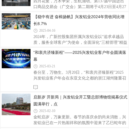
四月花繁，万木争荣，生机涌动。第137届中国进出
造商之一，也是国家制造业单项冠军企业，一直致力
口商品交易会（广交会）第二期将于4月23日至4月27
于铝型材的研发、生产与销售，产品远销全球多个国
日在广交会展馆举行，作为中国外贸的 “晴雨表” 和
【稳中有进 奋楫扬帆】兴发铝业2024年营收同比增
家和地区。此次参展，兴发铝业洞察市场需求进行产
“风向标”，广交会是全球贸易的重要平台，也是企业
品创新，重点展示了168电动全景门系列、123W
长8.7%
展示实力、开拓国际市场的绝佳机会。兴发铝业作为
集铝型材研发、生产、销售、服务于一体的上市企
2025-04-16
业，将携代表性精品亮相本届广交会，此次兴发铝业
2024年，广新控股集团所属兴发铝业以“追求卓越品
展位号：B区12.1C29-30，D13-14，诚邀海内外客户
质，服务全球客户”为使命，全面深化“三精管理”精益
莅临展位洽谈合作，扩思路、谋新篇。兴发铝业41年
创效，实现营业收入188.55亿元，同比增长8.7%；净
“和衷共济臻新程”——2025兴发铝业客户年会圆满落
的发展历程中，始终秉承 “客户为本、品质为纲、创
利润8.28亿元。近五年营业收入及净利润的复合增长
新引领、匠心智造” 的核心价值观，打造铝
幕
率分别达10.8%及6.6%，各项经营指标持续向好，进
一步巩固行业领先地位。主业优势持续强化兴发铝业
2025-03-21
聚焦建筑铝型材核心主业，通过智能制造升级和全球
春分至，万物生。3月20日，“和衷共济臻新程”2025
化布局双轮驱动，显著提升主业竞争力。兴发铝业建
兴发铝业客户年会在东亚文化之都的浙江湖州隆重召
筑铝型材板块实现销售收入166.21亿元，同比增长
开，兴发铝业党委书记董事长王立、董事总经理廖玉
17.7%，创下历史新高。在智能制造升级方面，顺利
庆、公司领导班子成员、特邀嘉宾、经销商代表、合
完成浙江湖州项目建设，生产效率稳步提升。
作伙伴以及兴发铝业的同仁们齐聚一堂，携手研讨发
启新岁 开新局｜兴发铝业开工暨总部博物馆揭幕仪式
展规划，共同见证荣耀时刻，齐心畅谈未来蓝图。
圆满举行，点
2025-02-10
金蛇启岁，万象更新。春节的喜庆余韵尚未消散，兴
发铝业已在一片热闹祥和的氛围中迎来了乙巳蛇年的
首个开工日。2月6日，公司内外张灯结彩，处处洋溢