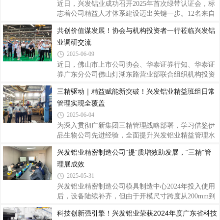
期成功上线司库系统，标志着公司资金管理数字化建
近日，兴发铝业成功召开2025年首次绿带认证会，标
设取得突破性进展。▲系统上线启动会“专项工作
志着公司精益人才体系建设迈出关键一步。12名来自
组”的组织保障为保障司库项目顺利推进，在公司数
各基地的精益骨干参与认证答辩。兴发铝业精益项目
共创价值谋发展！协会与机构投资者一行莅临兴发铝
字化变革推进委员会的指引下，公司成立了以党委书
分管领导刘允棠和广新运营管理部副总监黄进扬参与
记、董事长王立为组长，党委委员、财务总监郑建华
业调研交流
评审，为深化精益管理、强化精益改善与加速人才培
养擘画蓝图、指明方向。▲兴发铝业2025年首次绿带
2025-06-09
认证会现场里程碑时刻：精益人才认证正式启航本次
近日，佛山市上市公司协会、华泰证券行知、华泰证
绿带认证会是兴发铝业首届精益绿带人才认证活动，
券广东分公司佛山灯湖东路营业部联合组织机构投资
具有重要的里程碑意义。经过前期的项目实践与严格
者一行走进佛山港股上市公司兴发铝业
三精驱动｜精益赋能新突破！兴发铝业精益班组日常
筛选，12名来自生产、工艺、设备等关键岗位的精益
（00098.HK），通过参观兴发铝业博物馆、数字化工
骨干，围绕各自主导的改善周项目进行了精彩
管理实现全覆盖
厂以及座谈交流等方式，深入了解兴发铝业的发展现
状、战略布局与未来规划。兴发铝业副总经理杨桦、
2025-06-04
办公室主任罗国球等代表出席了活动，在深度探访之
为深入贯彻广新集团三精管理战略部署，学习借鉴伊
旅中有效增进了彼此之间的沟通互信，共探价值共
品生物公司先进经验，全面提升兴发铝业精益管理水
赢，促进合作发展。协会与机构投资者一行来到兴发
平与核心竞争力，在赴伊品生物学习考察后，根据兴
兴发铝业精密制造公司“提”质增效助发展，“三精”管
铝业精密制造工厂，作为公司第一代数字化工厂，也
发铝业党委书记、董事长王立部署及广新集团运营管
是佛山市数字化智能化示范工厂，拥有先进的生产智
理展成效
理部指导，全面启动精益班组日常管理模式建设。主
造设备，
要工作举措集团指导与试点启动。在兴发铝业党委委
2025-05-31
员、副总经理刘允棠和广新集团运营管理部副总监黄
兴发铝业精密制造公司模具制造中心2024年投入使用
进扬的指导下，选定三水基地、精密基地作为首批精
后，设备陆续补齐，但由于开模尺寸跨度从200mm到
益班组日常管理模式建设试点单位。经验转化与体系
1000mm，加工时间差异大，按以往模具制造套数作
科技创新强引擎！兴发铝业荣获2024年度广东省科技
构建。广新集团运营管理部王开聘于4月开始在三水
为统计单位的方式估算车间产能负荷量会出现较大偏