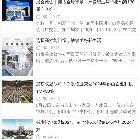
展会预告｜拥抱全球市场！兴发铝业与您相约第136
产业链“链主”企业引领作用，不断强化产业链优势，
发铝业作为广交会参展的常客，聚焦全球市场需求，
积极围绕产业链部署创新链，规范公司治理，稳健
届广交会
深挖外贸发展潜力，积极亮相释放创新活力迎客来，
为全球用户提供高品质的系统门窗产品及解决方案，
2024-10-17
以专业品质服务和产品硬实力向世界展示中国品牌的
金秋十月，相聚广州。第136届中国进出口商品交易
风采，加速品牌全球化步伐。兴发铝业40年来始终坚
会（广交会）第二期将于10月23日至10月27日在广交
持不懈耕耘打造品牌国际竞争力，伴随国内外市场的
会展馆举行，以“服务高质量发展，推进高水平开
选择高性能门窗，解锁美好新生活
趋势变局而成长，以“客户为本、品质为纲、创新引
放”为主题。兴发铝业一直深耕布局海外市场，拥抱
领、匠心智造”的核心价值观在国际市场上
2024-09-28
全球促发展，此次兴发铝业展位号：B区12.1C29-
30,D13-14诚邀各位新老客户、海内外客商莅临参
门窗是建筑外立面重要的组成部分，被誉为建筑的眼
观，交流创新思维，共襄贸易盛举。兴发铝业作为集
睛。进入9月后，秋台风一个接着一个，“摩羯”、“丽
铝型材研发、生产、销售、服务于一体的上市企业，
琵”、“贝碧嘉”、“普拉桑”、“苏力”……近期华南、西
40年来秉承“客户为本、品质为纲、创新引领、匠心
南等地区也多降雨天气。在台风暴雨甚至是严寒酷暑
智造”的核心价值观，打造铝型材绿色节能、数字化
等极端天气，一扇高性能门窗直接关乎我们栖居体
屡获权威认可！兴发铝业荣登2024年佛山企业利税
智能化、可循环铝挤压产业链，产品远销全球多个国
验。· Part.01·型材是门窗的根基坚固耐用，让生活更
TOP30第
家和
美好门窗的性能与其材质息息相关。优质的门窗型材
具备良好的硬度、强度和耐腐蚀性，能够在恶劣天气
2024-09-28
下保持稳定，为我们的家园提供坚固的防护。兴发系
9月27日，在佛山市企业家日、人才日上，佛山市企
统门窗选用优质铝型材，强度更高、耐腐蚀性更强，
业联合会、佛山市企业家协会、佛山市总商会重磅发
采用高强度注胶组角工艺，将型
布佛山骨干企业调研成果，2024年佛山企业利税
兴发铝业荣列2024广东企业500强第146位和2024广
TOP30、科技创新TOP30、国际化TOP30三个名单正
东
式发布。兴发铝业荣登2024年佛山企业利税TOP30第
14位、科技创新TOP30第21位、国际化TOP30第9
2024-09-21