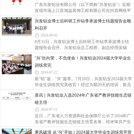
挤压材行业的先进地位。据悉，此次榜单的发布是中
广东兴发铝业有限公司（以下简称“兴发铝业”）近期
国制造企业协会对我国制造业企业进行全面、科学、
发现市场上江苏旭益装饰工程有限公司在抖音网络平
独立调查研究的成果。经过对超过8000家中国大陆制
台发布损害兴发铝业名誉的内容。为维护企业和消费
兴发铝业博士后科研工作站李承波博士结题报告会顺
造型企业的数据采集与深入分析，严格按照营业收
者合法权益，营造清朗健康的市场环境，兴发铝业已
利召开
入、资产总额、利润总额、所有者权益、研发投入、
采取法律行动，现将法院判决内容《佛山市三水区人
从业人数等多维度指标进行综合评分，并邀请百位
民法院执行公告》予以公布。请广大消费者不要轻信
2024-09-02
网络谣言，避免被不实信息误导。兴发铝业也将、恶
8月31日，兴发铝业博士后科研工作站李承波博士结
意造谣诽谤等违法违规行为坚决从严查处，绝不姑
题报告会召开。兴发铝业总工程师、副总经理吴锡
息。 最后，感谢所有一直以来信任和支持兴发铝业的
坤、技术中心罗铭强部长、资深专家王顺成博士、技
“兴”欣向荣，不负使命！兴发铝业2024届大学毕业生
客户及合作伙伴。我们将一如既往地努力提供更好的
术专家侯陇刚博士等出席会议。报告会上，李承波博
产品和服务，恪守诚信经营理念。希望大家共
训练营完
士围绕其在站期间的研究课题《汽车用高强韧7xxx 铝
型材形/性协同调控研究》作结题汇报，详细阐述了新
2024-07-22
能源汽车用轻量化铝合金的背景及市场，系统解读了
新“铝”途，“兴”篇章。7月20日，兴发铝业2024届大学
7005铝合金热变形行为研究，深入剖析了挤压模拟及
毕业生训练营完美收官！经过为期20天的培训，新员
挤压工艺对7005铝合金组织性能的影响，同时讲解了
工们不仅对企业概况和未来的发展蓝图有了全面深入
喜讯 | 兴发铝业入选2024年广东省产教评技能生态链
7005铝合金的淬火敏感性研究，探讨了时效对7005铝
的了解，更在心态和思维上逐渐适应了职场的要求。
合金组织性能的影响。专家们认真聆听了李承波
链主培
他们从青涩的学子蜕变成了充满朝气和活力的职场新
人，为兴发的蓬勃发展注入了强大的新动力。在培训
2024-07-11
期间，我们不仅注重个人技能的提升，更重视团队协
近日，广东省人力资源和社会保障厅公示了2024年广
作与知识共享。7月20日上午，我们举办了2024届大
东省产教评技能生态链链主培育名单，经评审共产生
学毕业生训练营结营团队汇报，旨在通过交流与反
107家培育单位。广东兴发铝业有限公司作为铝型材
乘风破浪 从“兴”开始 | 2024届大学毕业生训练营开营
思，进一步巩固培训成果，激发人才潜能。各小组代
行业龙头企业，入选链主培育单位名单。“产教评”融