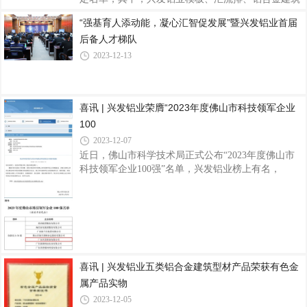
型材(阳极氧化型材)、铝合金建筑型材(喷漆型材)、
“强基育人添动能，凝心汇智促发展”暨兴发铝业首届
铝合金建筑型材(喷粉型材)、铝合金建筑型材(电泳涂
后备人才梯队
漆型材)、浇注式隔热铝合金建筑型材、穿条式隔热
铝合金建筑型材共八项产品顺利通过认定，全部产品
2023-12-13
均符合国家节能、环保、质量等相关法律法规和技术
标准，已批量生产，经检验合格，质量可靠，性能稳
定，这是对公司产品品质以及市场影响力的又一权威
喜讯 | 兴发铝业荣膺“2023年度佛山市科技领军企业
肯定。品质是“名优产品”的生命线，兴发铝业一直以
来高度重视产品质量和服务，通过制定严
100
2023-12-07
近日，佛山市科学技术局正式公布“2023年度佛山市
科技领军企业100强”名单，兴发铝业榜上有名，
为“创新实力50强”企业。据了解，佛山市科技领军企
业100强榜单中设置了创新实力、创新效能、科技创
新创业团队三个特色榜单，囊括了佛山企业在各领域
的“科技强者”，展示了佛山企业的强大创新实力。其
中，佛山市创新实力50强企业，是指创新能力强、经
济规模大，在研发人员、研发投入、科技成果产出等
方面具有明显优势的50家企业。兴发铝业作为1984年
喜讯 | 兴发铝业五类铝合金建筑型材产品荣获有色金
创立于佛山的铝材行业知名品牌上市企业，始终坚持
属产品实物
以技术创新作为企业发展的原动力，以质量先
2023-12-05