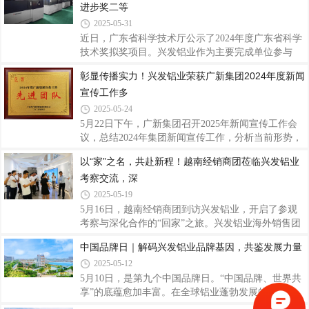
基地、精密基地开展精益班组日常管理培训5次
进步奖二等
差，同时出于成本考虑，尽量自主制造，导致准时交
模率偏低，甚至影响挤压车间正常生产。为有效提升
2025-05-31
准时交模率，在2025年3月公司组织开展三精管理“提
近日，广东省科学技术厅公示了2024年度广东省科学
升模具交模率改善周项目”，调整了模具车间产能负
技术奖拟奖项目。兴发铝业作为主要完成单位参与
荷量的监控方式，从前端开始识别超期风险，加工过
的“高性能铜基合金激光增材制造与复合再制造技术
彰显传播实力！兴发铝业荣获广新集团2024年度新闻
程中按实际生产情况进行生产计划调整，避免延迟模
及应用”项目荣获广东省科技进步奖二等奖，再次彰
具交付，导致订单未能及时完成，影响未来与客
宣传工作多
显了兴发铝业在材料科学领域的深厚技术底蕴和研发
创新实力。广东省科学技术奖由广东省科学技术厅主
2025-05-24
办评选，主要授予为促进科技进步和经济社会发展作
5月22日下午，广新集团召开2025年新闻宣传工作会
出突出贡献的个人或组织，该奖项是广东省在科技成
议，总结2024年集团新闻宣传工作，分析当前形势，
果奖励方面的最高荣誉。兴发铝业一直以来高度重视
研究部署2025年集团新闻宣传工作。在会上颁奖环
以“家”之名，共赴新程！越南经销商团莅临兴发铝业
科技创新工作，秉持自主研发与高校及科研院
节，兴发铝业团队及个人荣获2024年度广新集团宣传
所“产、学、研、用”相结合的方式加大与国内外知名
考察交流，深
工作先进团队、先进工作者及先进个人荣誉。这是对
兴发铝业过去一年新闻宣传工作的肯定，也是激励我
2025-05-19
们继续积极进取、守正创新，共同推动集团新闻宣传
5月16日，越南经销商团到访兴发铝业，开启了参观
工作再上新台阶。会议邀请资深媒体专家开展专题辅
考察与深化合作的“回家”之旅。兴发铝业海外销售团
导，就如何做好新形势下的新闻宣传及舆情管理工作
队相关领导热情接待，以开放姿态迎接越南经销商
中国品牌日｜解码兴发铝业品牌基因，共鉴发展力量
进行深刻阐述和经验分享，进一步提升集团新闻宣传
团。通过工厂考察、展厅参观、座谈交流三大环节，
队伍的理论水平和专业能力。会议强调，2025年集
2025-05-12
共叙情谊再启合作新章。此次来访不仅是双方合作关
系的进一步巩固，合作信念愈发笃定，更是兴发铝业
5月10日，是第九个中国品牌日。“中国品牌、世界共
全球化战略的重要实践，彰显了中国铝型材龙头企业
享”的底蕴愈加丰富。在全球铝业蓬勃发展的浪潮
对东南亚市场的深耕布局，更为未来的紧密合作奠定
中，兴发铝业凭借深厚且独特的品牌实力积淀，自