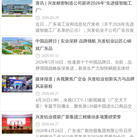
喜讯 | 兴发精密制造公司获评2026年“先进级智能工
发铝业有限公司（以下简称“兴发铝业”）企业技术中
厂”
心成功通过本次运行评价，标志着公司国家级研发平
台建设、科技创新综合实力再获国家权威认可。深耕
2026-05-29
铝型材制造领域四十余年，兴发铝业始终坚持科创驱
近日，广东省工业和信息化厅发布《关于2026年先进
动发展，以国家企业技术中心为创新枢纽，持续完善
级智能工厂名单的公示》，兴发铝业子公司广东兴发
科研基础设施建设。公司持续加码研发投入，聚焦铝
精密制造有限公司（以下简称“兴发精密制造公司”）
中国品牌日 | 实业深耕 品牌领航 兴发铝业以匠心铸
型材新材料、新工艺、轻量化等领域关键核心技术攻
凭借在智能制造领域的卓越实践与突出成效，成功获
关。依托平台研发，公司累计牵头、参与编
就广东品
评广东省先进级智能工厂。这是继获评“佛山市数字
化智能化示范工厂”后，公司在智能制造领域获得的
2026-05-12
又一重要荣誉。据悉，本次评选依据工信部等六部委
2026年5月10日，恰逢第十个中国品牌日。当前，品
联合印发的《智能工厂梯度培育管理办法（暂行）》
牌强国战略纵深推进，新质生产力加快赋能实体经
开展，智能工厂分为基础级、先进级、卓越级和领航
济，广东制造业加速转型升级，本土实业品牌在坚守
媒体报道 | 央视聚焦广交会 兴发铝业创新实力与品牌
级四个层级。“先进级智能工厂”要求企业聚焦数字化
与创新中，不断夯实发展根基，提升品牌价值。扎根
转型与网络化协同，实现生产经营数据互
风采获权
南粤沃土，躬耕铝业赛道四十余载，兴发铝业始终以
精益求精的产品品质、持续突破的科技实力、胸怀世
2026-04-27
界的全球化布局，不断擦亮民族品牌底色，用扎实实
4月26日13时，央视CCTV-13新闻频道《广交天下
绩诠释新时代广东制造的坚守与担当。（兴发铝业总
客》专题节目播出，聚焦第139届中国进出口商品交
部大楼）一、品牌体系深耕：从“品质标杆”到“文化自
易会（以下简称“广交会”）整体盛况。兴发铝业亮相
兴发铝业揽获广新集团三精驱动多项重磅荣誉
信”质量为基，坚守严苛管控标准。从未来世界第一
央视镜头，依托工程积淀与创新研发成果，集中展示
高楼沙特吉达塔、目前世界最高楼迪拜哈利法
2026-04-27
企业国际化发展成果，全面展现国产铝型材企业的综
合竞争力。本届广交会汇聚全球客商，是对外展示中
2026年4月24日，广东省广新控股集团有限公司召开
国制造、深化国际经贸合作的重要窗口。兴发铝业积
三精驱动工作2025年度复盘与2026年度规划会议，全