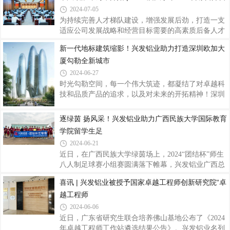
表精心准备，围绕“基层”、“技术”、“
2024-07-05
合发展助力产业集群高质量围绕广东省战略性产业，
通过“龙头企业出标准、出岗位、出师傅，院校出学
为持续完善人才梯队建设，增强发展后劲，打造一支
生、出教师、出教学资源，政府出政策、出资金、出
适应公司发展战略和经营目标需要的高素质后备人才
管理”，试点建立以产业岗位标准为引领、以院校学
队伍，7月3日，2024届大学毕业生训练营拉开帷幕，
新一代地标建筑缩影！兴发铝业助力打造深圳欧加大
生和教学资源为基础、以职业技能等级评价为纽带
76名来自全国不同高校的优秀学子将在兴发铝业这片
厦勾勒全新城市
的“产教评”融合发展的产业技能生态链，推动实施学
热土开启从校园到职场的蜕变之旅。开营仪式上，兴
生学徒制、“技培生”用培融合、企业自主评
发铝业党委委员、副总经理刘允棠围绕培训体系、导
2024-06-27
师带领、项目实践等核心内容，深刻阐述了此次培训
时光勾勒空间，每一个伟大筑迹，都凝结了对卓越科
项目的意义，加深了新员工们对集团人才战略部署的
技和品质产品的追求，以及对未来的开拓精神！深圳
理解。他强调，兴发始终把人才培养放在战略性的高
欧加大厦（OPPO集团国际总部），该项目位于深圳
度，致力于打造吸引、培养和留住人才的良好环境。
湾超级总部基地，项目总建筑面积约24.8万平方米，
逐绿茵 扬风采！兴发铝业助力广西民族大学国际教育
他期望新员工们在公司“客户为本、品质为纲
最高高度约200米。由四个互联互通的椭圆形塔楼及
学院留学生足
其附属裙楼组成，是集办公、餐厅、商业、文化设施
2024-06-21
于一体的组合式摩天大楼，建成后将成为OPPO全球
近日，在广西民族大学绿茵场上，2024“团结杯”师生
领导力中心、创新中心及营销中心，助力OPPO立足
八人制足球赛小组赛圆满落下帷幕，兴发铝业广西总
深圳、面向全球，在聚集城市高端专业人才等方面具
代理赞助的国际教育学院留学生足球队凭借出色的实
有重大意义，被誉为新一代地标建筑的缩影，“幕墙
喜讯 | 兴发铝业被授予国家卓越工程师创新研究院“卓
力和团队协作能力，雄踞该校相思湖校区公开组第一
圈”的超级偶像！作为深圳湾超级总部基地片区的标
越工程师
名。足球作为一项世界性的运动，它不仅仅是一项运
志
动，更是一种精神、一种文化。广西民族大学有着浓
2024-06-06
厚的校园足球氛围，近年来大学参与的足球项目比赛
近日，广东省研究生联合培养佛山基地公布了《2024
更是成绩斐然。广西民族大学2024“团结杯”师生八人
年卓越工程师工作站遴选结果公告》。兴发铝业名列