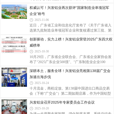
力的充分认可，彰显了公司在铝挤压材生产制造领域
员、总会计师罗俊晖参加调研。兴发铝业党委书记、
权威认可！兴发铝业再次获评“国家制造业单项冠军
的创新实力和市场竞争力。据悉，“广东省名优高新
董事长王立，董事、总经理廖玉庆参加调研。座谈会
技术产品”是广东省推动高质量发展
企业”称号
上，王立围绕兴发铝业“十四五”期间发展成效、经营
情况、存在问题及下一步工作计划等方面作详细汇
2025-11-06
报。与会人员就公司经营、行业动态及市场形
近日，广东省工业和信息化厅发布了《关于广东省入
势、“十五五”规划方案等内容展开深入研讨，为兴发
选第九批制造业单项冠军企业和复核通过第三批、第
铝业未来发展指明了方向。 刘志鸿对兴发铝业在复杂
六批制造业单项冠军企业名单的公示》，兴发铝业凭
创新驱动，实力上榜！兴发铝业荣登2025广东四大权
严峻的市场环境中表现出的韧性与成效给予了充分肯
借在技术创新、市场引领、产业链整合等方面的综合
定，并结合“十五五”规划部署，提出五点工作要求
威榜单
优势，继 2018年认定及2021年复核通过后，今年再次
顺利通过复核，摘得此项国家级殊荣，彰显了公司在
2025-10-30
铝加工细分领域的领先地位。据了解，制造业单项冠
10月29日，广东省企业联合会、广东省企业家协会发
军企业是指长期专注于制造业特定细分产品市场，生
布了“2025广东企业500强”、“广东制造业企业100
产技术或工艺国际领先，单项产品市场占有率位居全
强”、“广东创新企业100强”等名单及相关分析报告，
深耕本土，服务全球！兴发铝业亮相第138届广交会
球或国内前列的企业，代表全球制造业细分领域最高
兴发铝业荣登2025广东企业500强第147位、广东制造
发展水平和最强市场实力，且需通过严苛的复
加速出海步伐
业企业100强第64位、广东创新企业100强第60位；同
期，广东省制造业协会、广东省发展和改革研究院、
2025-10-24
暨南大学产业经济研究院联合发布了“2025年广东省
十月流金，商机绽放。第138届中国进出口商品交易
制造业企业500强”名单，兴发铝业以营业收入
会（下称“广交会”）第二期如期启幕，作为中国铝型
1886617万元荣登榜单第32位，充分展现了兴发铝业
材行业的领军企业，兴发铝业携多款高性能系统门窗
兴发铝业召开2025年专家委员会工作会议
强健的综合实力和创新能力。据了解，广东企业500
及产品应用解决方案亮相展会，向全球客商展示技术
强及行业百强榜由广东省企业联合会、广东省企业
2025-10-20
创新实力，诠释高端化、绿色化、全球化发展成果。
本次广交会上，兴发铝业重点推出了兴发125全景门
为进一步凝聚专家智慧、强化智库支撑，系统总结专