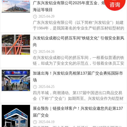
广东兴发铝业有限公司2025年度五金、熔辅、包材、
了坚实基础。实地考察交流 携手同行共赢越南经销商
1984年创立以来，历经四十余载风雨兼程，从一家名
海运等项目
团在兴发铝业工作人员的带领下，前往总部厂区内各
不见经传的铝型材厂崛起成为行业领军者，更以技术
大生产车间进行实地考察，现场观摩了解铝型
创新、品质坚守、数智生产和全球化视野，打造出兼
2025-04-29
具行业标杆意义与品牌特色的企业形象。一、品质坚
广东兴发铝业有限公司（以下简称“兴发铝业”）始建
守，筑牢品牌基石在兴发铝业的品牌文化体系
于1984年，是我国著名的专业生产铝挤压材铝型材的
中，“客户为本、品质为纲、创新引领、匠心智造”十
大型企业。目前在全国有7个生产基地，包括广东佛
兴发铝业成都公司挤压车间"铁链文化" 引领安全新风
六字核心价值观贯穿始终，产品理念强调“苛求细
山（3个）、江西宜春、四川成都、河南沁阳、浙江
节、过程控制”，通过建立国家认可实验室、实施现
尚
湖州基地，海外澳洲基地接近完成建设，越南基地正
代化
在建设中。2011年，广新控股集团（2023年及2024年
2025-04-26
《财富》世界500强）入股兴发，开创中国铝型材行
在兴发铝业成都公司的挤压车间，一根看似普通的铁
业国有、民营混合所有制之先河，从强化党建引领、
链，却成为了安全文化的示范点，引领着全体员工安
优化法人治理结构、现代企业管理、规范高效运作，
全意识与行为的深刻转变。从物理防护到精神图腾，
加速出海！兴发铝业亮相第137届广交会勇拓国际市
到整个企业文化和全体员工精神面貌方方面面都焕然
从个体习惯到全员参与，“铁链文化”的实践与深化，
一新，兴发铝业迎来了良性扩张。近年来，兴发
场
不仅塑造了公司的安全底色，更成为保障员工生命安
全的坚实防线。（图为14#厂房送模平台送模口区域
2025-04-25
近貌）铁链安全文化的起源与示范物理防线的诞生为
四月羊城，商潮涌动。第137届中国进出口商品交易
杜绝送模平台区域的意外坠落风险，14#厂房率先在
会（下称“广交会”）如期而至。兴发铝业作为铝型材
平台四周设置铁链防护装置。兴发铝业成都公司总经
行业龙头企业，聚焦国际市场需求，为全球用户带来
展会预告｜链接全球客户！兴发铝业邀您共赴第137
理谭日纯明确提出要求：机台员工每日检查铁链完好
智能高品质系统门窗产品及应用解决方案，积极推动
性，并在模具搬运作业后必须挂回铁链，形成
届广交会
品牌出海，以产品硬实力和卓越品质服务向全球展示
中国智造的风采，加速出海步伐，全力拓展国际市
2025-04-19
场。图：兴发铝业展位兴发铝业是中国先进铝型材制