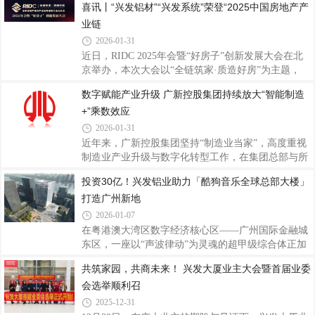
喜讯丨“兴发铝材”“兴发系统”荣登“2025中国房地产产
深化、全员赋能的奋进号角，为打赢“十五五”开局战
度融入国民经济的各个角落，成为从日常生活到航空
筑牢管理根基、凝聚发展动能。2026年是
业链
航天不可或缺的基础原材料。铝的强大之处在于它的
多功能性。然而，这种轻质金属在自然界并不是以单
2026-01-31
质金属存在的，其生产过程非常复杂。从矿石到金
近日，RIDC 2025年会暨“好房子”创新发展大会在北
属：铝的诞生三部曲纯铝并非天然存在，它的诞生需
京举办，本次大会以“全链筑家·质造好房”为主题，
经历三个关键阶段。第一步：采矿。铝来源于一种名
《2025中国房地产供应链战略诚信服务商研究报告》
数字赋能产业升级 广新控股集团持续放大“智能制造
为铝土矿的沉积岩。自1821年在法国南部首次发现以
正式发布，“兴发铝材”以15.31%的首选率荣登“2025
来，全球铝土矿资源主要集中在几内亚、越南、
+”乘数效应
中国房地产产业链战略诚信服务商·铝型材类品牌”十
强榜首，“兴发系统”以14.67% 的首选率荣登“2025中
2026-01-31
国房地产产业链战略诚信服务商·系统门窗类国产品
近年来，广新控股集团坚持“制造业当家”，高度重视
牌”十强榜首。双重登顶，既是行业对兴发实力的高
制造业产业升级与数字化转型工作，在集团总部与所
度认可，更是兴发作为中国铝型材行业领军者的标杆
属企业持续投入建设，目前已在总部层面形成工业互
投资30亿！兴发铝业助力「酷狗音乐全球总部大楼」
彰显！本次评选由全联房地产商会主导，历经10年研
联网创新与服务平台与人工智能平台两大筑基底座，
究迭代，秉持“客观、公益、公正
打造广州新地
在企业层面建立多个数字化工厂，显著提升制造业数
字化水平。2025年12月，广新控股集团凭借《铝型材
2026-01-07
行业全流程数字化智能工厂》项目成功入选国家工业
在粤港澳大湾区数字经济核心区——广州国际金融城
信息安全发展研究中心“2025年实验室重点领域优秀
东区，一座以“声波律动”为灵魂的超甲级综合体正加
典型案例”名单。该项目在广新控股集团所属企业广
速崛起。这座总投资30亿元、建筑高度132米的酷狗
共筑家园，共商未来！ 兴发大厦业主大会暨首届业委
东兴发铝业有限公司（以下简称“兴发铝业”）实现共
音乐全球总部大楼，不仅是酷狗公司首个自建总部基
享制造模式落地，推动挤压生产效率、图
会选举顺利召
地，更将成为珠江天际线的全新地标，预计2026年第
三季度正式交付使用，承载起数字音乐与AI技术融合
2025-12-31
的产业使命。酷狗音乐全球总部大楼作为广州市推动