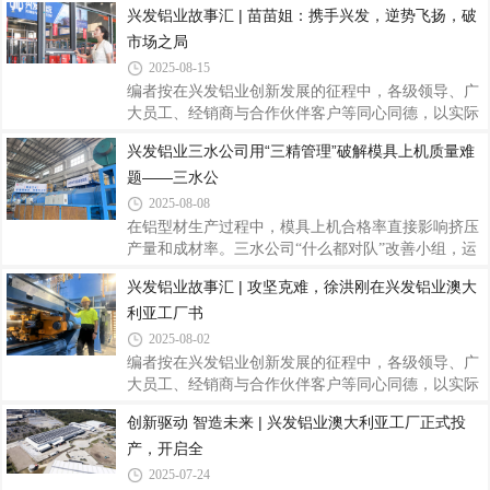
兴发铝业故事汇 | 苗苗姐：携手兴发，逆势飞扬，破
主会场，其余基地通过线上方式同步参与。12位来自
市场之局
不同岗位的精益骨干接受绶带，精益项目分管领导刘
允棠出席仪式并为绿带获得者绶带、颁发证书。分管
2025-08-15
领导刘允棠为绿带获得者绶带绶带仪式简洁而庄重，
编者按在兴发铝业创新发展的征程中，各级领导、广
既是对6月绿带认证成果的正式确认，也标志着这批
大员工、经销商与合作伙伴客户等同心同德，以实际
精益骨干作为中坚力量，全面融入兴发铝业精益管理
行动诠释着坚守匠心、合作共赢、无私奉献的兴发精
兴发铝业三水公司用“三精管理”破解模具上机质量难
体系的新开端。分管领导刘允棠在仪式上向通过认证
神，为公司高质量发展注入了澎湃动力。在此过程
的同事表示祝贺，并充分肯定他们在改善项目中展
题——三水公
中，涌现出无数立足平凡岗位、创造不凡价值的感人
故事和闪耀榜样。为凝聚奋斗力量，弘扬企业文化，
2025-08-08
现推出“兴发铝业故事汇”系列报道，刊载部分先进个
在铝型材生产过程中，模具上机合格率直接影响挤压
人与团队故事，共同书写兴发铝业记忆，传递温暖光
产量和成材率。三水公司“什么都对队”改善小组，运
芒，营造见贤思齐、携手奋进的浓厚氛围，为兴发铝
用三精管理中精益改善周方法，将2#2200T机模具上
兴发铝业故事汇 | 攻坚克难，徐洪刚在兴发铝业澳大
业开创更美好的未来汇聚磅礴力量。兴发系统是兴发
机合格率从81%提升至87%，日均减少返工2套模具，
铝业旗下品牌，专注于高性能建筑立面围护结
利亚工厂书
年化改善收益达10万元！一、精准定位：直击痛点，
目标明确（一）痛点聚焦：1.新模未合格下单导致上
2025-08-02
机率下降2.煲模工序质量问题（碰崩、压烂、冲洗不
编者按在兴发铝业创新发展的征程中，各级领导、广
干净）影响抛光质量3.返修/修模质量不理想，导致多
大员工、经销商与合作伙伴客户等同心同德，以实际
次返工（二）靶向施策：1.将各个工序作业内容精细
行动诠释着坚守匠心、合作共赢、无私奉献的兴发精
创新驱动 智造未来 | 兴发铝业澳大利亚工厂正式投
化、把模具质量做到预期2.监督各工序的模具质量，
神，为公司高质量发展注入了澎湃动力。在此过程
达到预期才能流向下工序3.每天把不合格原因
产，开启全
中，涌现出无数立足平凡岗位、创造不凡价值的感人
故事和闪耀榜样。为凝聚奋斗力量，弘扬企业文化，
2025-07-24