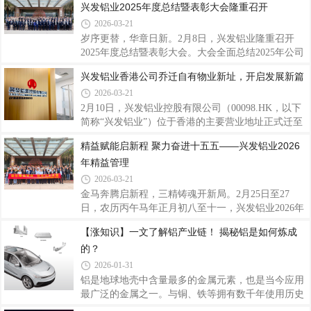
兴发铝业2025年度总结暨表彰大会隆重召开
发企业及行业专家，围绕产品质量、技术创新、服务
软件（中国）有限公司联合推进，旨在通过系统升级
能力、品牌口碑、市场应用等维度综合评审。评选结
2026-03-21
与多平台集成，推动财务核算标准化、一体化、自动
果兼具专
化、智能化，为集团高质量发展注入新动能。会上，
岁序更替，华章日新。2月8日，兴发铝业隆重召开
兴发铝业财务副总监、项目负责人刘权锋指出，随着
2025年度总结暨表彰大会。大会全面总结2025年公司
公司业务不断拓展，实施财务系统优化升级已刻不容
发展历程与经营成果，研究部署2026年战略方向与重
兴发铝业香港公司乔迁自有物业新址，开启发展新篇
缓。本次项目将以“标准化、一体化、自动化、智能
点任务，同时表彰在各项工作中表现突出的优秀个人
2026-03-21
化”为建设路径，打通ERP、司库、财务共享、设备系
和先进团队，进一步凝聚奋斗力量，激励全体员工以
统等多平台数据壁垒，统一主数据管理，全面
更加积极昂扬的姿态投身“十五五”开局新征程。会
2月10日，兴发铝业控股有限公司（00098.HK，以下
上，公司总经理廖玉庆作了2025年度工作总结及2026
简称“兴发铝业”）位于香港的主要营业地址正式迁至
年度工作计划的报告。他充分肯定了兴发铝业在过去
香港九龙观塘区观塘道波顿科创中心。新办公地址为
精益赋能启新程 聚力奋进十五五——兴发铝业2026
一年所取得的发展成就，深刻剖析了当前公司发展进
公司自有物业，此举进一步夯实了公司在香港的业务
年精益管理
程中存在的短板与挑战，并对公司2026年的整体奋斗
根基，提升了运营稳定性。据了解，新址所在的九龙
目标进行了展望。廖玉庆指出，2025年是兴发铝
观塘区是香港重要的商务及科创产业聚集区，交通网
2026-03-21
络发达，商业配套成熟，能为客户接待、商务合作及
金马奔腾启新程，三精铸魂开新局。2月25日至27
品牌展示提供更优质的平台。作为在香港联合交易所
日，农历丙午马年正月初八至十一，兴发铝业2026年
主板上市的企业，兴发铝业始终坚持以全球化视野布
精益管理骨干培训班在公司总部大楼圆满举行。培训
【涨知识】一文了解铝产业链！ 揭秘铝是如何炼成
局业务。此次迁入自有物业，是公司优化运营资源的
通过线上+线下的形式，覆盖参训人数共131人。公司
重要举措，不仅彰显了公司稳健发展的实力，
的？
领导班子、各基地总经理、副总经理及生产、质量、
技术等关键岗位负责人齐聚一堂，其中线下80余人，
2026-01-31
线上同步参训50余人。这既是一场收心归位的“新春
铝是地球地壳中含量最多的金属元素，也是当今应用
第一训”，更是兴发铝业在“十五五”规划谋篇布局的关
最广泛的金属之一。与铜、铁等拥有数千年使用历史
键节点，以“三精管理”为重要抓手，吹响新一年精益
的金属不同，铝的工业化应用仅有一百多年，却已深