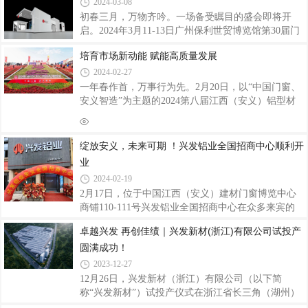
ESD125A提升推拉门系统、ENW65外开窗系统、
铝型材行业国有、民营混合所有制之先河，是中国著
2024-03-08
D196-
名的专业生产建筑铝型材、工业铝型材的大型企业，
初春三月，万物齐吟。一场备受瞩目的盛会即将开
跻身铝型材世界先进行列。目前在中国拥有七大生产
启。2024年3月11-13日广州保利世贸博览馆第30届门
基地，国外澳洲基地正在建设中，越南基地正在规
窗幕墙新产品博览会强势来袭兴发铝业将携系列精品
划，产品在高端铝合金挤压材市场保持着较高的市场
培育市场新动能 赋能高质量发展
如期亮相，全方位呈现产品优势、核心技术、品牌以
占有率，全球无数标志性大型重点建设工程项目如
及综合实力，与众多业内精英企业共同缔造一场门窗
2024-02-27
幕墙行业盛宴。兴发铝业展位：3号馆3B26诚邀各界
一年春作首，万事行为先。2月20日，以“中国门窗、
客户朋友亲临现场，共赴盛会。「兴发铝业展位」兴
安义智造”为主题的2024第八届江西（安义）铝型材
发铝业展台将以简约明朗设计，结合展示区、接待
及门窗博览会圆满收官。作为龙年新春第一场盛会，
区、洽谈区等多方位人性化的布局规划，展现兴发铝
已成为行业标杆、铝材门窗人的默契之行，既展示了
业品牌形象同时为参观者带来全新系统产品的体验，
铝型材及门窗行业的最新成果，更分享了未来行业发
绽放安义，未来可期 ！兴发铝业全国招商中心顺利开
聚焦兴发铝业主打系列系统门窗产品以及荣获北极星
展的趋势，围绕数字化、智能化、绿色化、定制化、
业
品牌化、国际化等发展方向让我们看到了铝型材及门
2024-02-19
窗行业未来的无限可能。在这个日新月异的时代，创
2月17日，位于中国江西（安义）建材门窗博览中心
新成为了行业发展的核心动力。2月18日，龙年首个
商铺110-111号兴发铝业全国招商中心在众多来宾的
工作日，多个省份召开“新春第一会”，广东省委、省
见证和祝福下正式落成运营开业，踏上与全国厂商们
政府召开全省高质量发展大会，黄坤明同志
卓越兴发 再创佳绩｜兴发新材(浙江)有限公司试投产
合作共赢、资源互补、共谋发展的康庄大道！也预示
圆满成功！
着兴发铝业全国招商中心迎来了全新开始，未来可
期！兴发铝业作为铝型材行业龙头企业，自1984年成
2023-12-27
立以来，兴发人团结拼搏、扎实奋进，一步一个脚
12月26日，兴发新材（浙江）有限公司（以下简
印，荣获无数嘉奖，现已是“国家制造业单项冠军示
称“兴发新材”）试投产仪式在浙江省长三角（湖州）
范企业”、“国家知识产权示范企业”、“国家知识产权
产业合作区（以下简称“长合区”）隆重举行。长合区