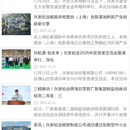
12月29日，在广大业主的期盼与见证下，兴发大厦业
文化产业与数字经济深度融合的战略性工程，被定位
主大会暨首届业委会选举顺利举行。本次活动标志着
为“全球智慧中枢”，项目总建筑面积约12.2万平方
兴发大厦社区治理与服务迈入全新阶段，同时，其商
兴发铝业赋能卓然股份（上海）创新基地构筑产业创
米，涵盖高端办公、商业配套、专业录音棚、音乐体
业裙楼兴发天地的焕新升级与试业活动也正式拉开序
验区等多元业态，实现办公与创作场景的无缝
新新引擎
幕，共同勾勒出一幅“美好家园”与“繁荣商业”相辅相
成的未来画卷。一、业主共建家园首届业委会选举正
2025-12-26
式启动在禅城区相关政府部门的指导与支持下，经过
在上海虹桥国际中央商务区前湾片区的热土上，卓然
数月精心筹备，兴发大厦成立业主委员会的各项工作
股份（上海）创新基地正以蓬勃之势崛起为区域产业
已取得实质性进展。开发商始终关注业主福祉，支持
升级的新标杆。而在这座基地的建造过程中，兴发铝
兴机遇·创未来｜兴发铝业2025年投资者交流会圆满
业主通过业委会实现更加有序、规范的社区管理，从
业的高品质产品，助力虹桥前湾片区打造成长三角总
而更好地保障全体业主的合法权益。二、
举行，深化
部经济首选地、国家产城融合示范标杆和绿色开放活
力共享的国际主城。作为上海市重点建设项目，卓然
2025-12-12
股份（上海）创新基地项目总建筑面积约10.2万平方
12月11日上午，兴发铝业控股有限公司（00098.HK）
米，由5栋建筑单体组成，包括三栋办公楼、一栋公
在佛山总部成功举办2025年投资者交流会。本次活动
寓楼和一栋商业楼，将承载卓然股份的总部办公、创
以“兴机遇 创未来”为主题，邀请多家知名机构投资者
三精驱动丨兴发铝业两项目荣获广新集团精益创效训
新研发、项目孵化等核心功能。项目建成后，将聚焦
代表莅临，通过“实地调研+深度座谈”的形式，全面
为炼油化工、新能源等领域的工艺及专用设备创
练营二等奖、三
搭建公司与资本市场的高效对接平台。兴发铝业执行
董事王志华、财务总监兼执行董事郑建华等公司代表
2025-12-11
及广新集团投资中心副总经理范凡出席活动，与投资
近日，广新集团第二届精益创效训练营圆满结营。兴
者围绕公司经营业绩、未来发展战略及行业趋势展开
发铝业在此次训练营中表现突出，共计开展10个改善
深度交流。作为广东省战略性产业集群重点产业
周项目，预计年创效超1000万元。其中，精密公
喜讯｜兴发铝业精密制造公司成功通过创新型中小企
链“链主”企业，兴发铝业以实地参观环节为切入点，
司“幕墙料理论重提升”项目荣获集团优秀改善周二等