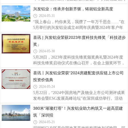
制足球赛自揭幕以来，经过多次激烈鏖战，紧张对
其中，被授予国家卓越工程师创新研究院“卓越工程
兴发铝业：传承并创新齐驱，铸就铝业新高度
决，国际教育学院留学生足球队队员们挥汗绿茵，默
师工作站”称号，作为国家级创新平台，企业可通过
契配合，用实际行动诠释了团结协作、拼搏
2024-05-31
佛山国创院与境内外高水平大学开展硕士、博士联合
培养和高水平协同创新，为公司探索高层次人才，做
“我上春山，约你来见，我攒了一年万千思念……”在
好人才引育工作，进一步推进产学研用，加快实现新
5月举行的兴发铝业成立40周年庆典暨2024年客户年
材料产业高水平科技自立自强，构建创新协同发展新
会上，广东兴发铝业有限公司（下称“兴发铝业”）领
喜讯 | 兴发铝业荣获2023年度科技先锋奖「科技进步
格局，赋能企业行业高质量发展提供重要支撑作用。
导班子带来的合唱《上春山》，以全新的艺术形式展
奖」
兴发铝业作为集铝型材研发、生产、销售、服务于一
现了兴发铝业的创新精神。事实上，作为中国专业制
体的上市企业，40年来重视人才引育平台搭建
造铝型材标杆企业，兴发铝业骨子里便带有勇于改革
2024-05-30
创新、敢做时代“弄潮儿”的基因。01接力传承，四十
5月28日，2023年度科技先锋奖颁奖典礼暨2024年度
年砥砺磨一剑兴发铝业的创新精神，从领导班子在
科技先锋奖启动仪式在佛山召开，在会上颁奖环节，
《上春山》合唱中可见一斑。这次前所未有的表演形
兴发铝业作为主要完成单位参与的《面向汽车轻量化
喜讯丨兴发铝业荣获“2024房建配套供应链上市公司
式，不仅歌曲选择创新有活力有突破，更体现了企业
的高性能铝/镁合金及部件制造技术开发与产业化》项
对传统文化的创新性传承。这种创新精神，
投资价值典
目荣获科技进步奖。这是对各研究团队和兴发铝业多
年来积极与高校科研院所等联合研发，多措并举，高
2024-05-24
度重视科技创新工作的充分肯定。兴发铝业一直以来
5月22日，“2024中国房地产及物业上市公司测评成果
注重企业的技术创新工作，坚持以自主创新与产学研
发布会暨ESG发展高峰论坛”在深圳成功举行。活动
用相结合激发企业创新活力。以瞄准产业链关键环
发布了最新的《2024房地产上市公司测评研究报
380米“璀璨灯塔”！兴发铝业助力构筑又一超高层建
节，注重前瞻性研发和布局，不断深化改革，在新产
告》，同期隆重公布了“2024房地产配套供应链上市
品开发、技术进步、科研成果转化等方面取得了
筑「深圳招
公司测评成果”，兴发铝业荣获“2024房建配套供应链
上市公司投资价值典范企业”称号，凸显兴发铝业良
2024-05-21
好的经营能力、雄厚的企业实力以及稳健的发展能