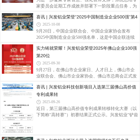
系列、兴发80系列多功能铝合金窗系统等系统门窗产
家委员会近期工作成效并部署下一阶段重点任务，为
品，从空间适配到功能升级，精准契合全球市场需
集团谋划“十五五”发展战略蓝图、聚力实现高质量发
喜讯 | 兴发铝业荣登“2025中国制造业企业500强”第4
求。兴发125全景门系列以极简设计重构空间美学。
展提供坚实支撑。10月16日，兴发铝业组织召开了
2025-10-08
以窄边框、大板块玻璃为特色，视野开阔，符合现代
2025年专家委员会工作会议。集团党委书记、董事长
建筑审美潮流。产品不仅具备优异的抗风压性能和
王立出席会议并讲话。会上，专家委员会主任罗用冠
9月20日，中国企业联合会、中国企业家协会发布
作了阶段性工作汇报，指出委员会围绕技术创新和工
2025中国制造业企业500强名单，这是中国企联连续
艺优化，通过深入基层、流程改进等系列举措，在模
第21次向社会发布该项榜单。兴发铝业凭借持续创新
实力铸就荣耀！兴发铝业荣登2025年佛山企业100强
具技术攻关等方面取得了进展。汇报还分析了当前工
的制造实力和稳健的市场表现，位列榜单第475名，
第20位
作存在的问题，并制定了后续攻关计划。在此基础
彰显了公司在复杂市场环境中的强劲韧性与综合竞争
上，与会人员围绕汇报内容进行了座谈交流，进
力。据悉，“中国制造业企业500强”榜单由中国企业
2025-09-30
联合会、中国企业家协会联合发布，是中国制造业领
9月27日，在佛山市企业家日、人才日上，佛山市企
域最具权威性和影响力的企业实力评价体系之一。该
业联合会、佛山市企业家协会、佛山市总商会正式发
榜单以企业年度营业收入为主要评价依据，综合考量
布 2025 年佛山骨干企业调研成果，兴发铝业凭借稳
喜讯 | 兴发铝业科技创新项目入选第三届佛山高价值
其他经营指标，旨在筛选出代表中国制造业发展水平
健的经营业绩和坚实的制造根基，荣登2025年佛山企
的领军企业群体。兴发铝业作为中国领先的铝型材
专利成果转
业100强第20位、佛山制造业企业100强第9位和佛山
企业利税贡献TOP30第17位，彰显兴发铝业在佛山高
2025-09-26
质量发展格局中的先进地位和强劲的综合实力。兴发
近日，第三届佛山高价值专利成果转移转化大赛（以
铝业作为1984年创立于佛山的铝型材行业知名品牌企
下简称“高转赛”）初赛结果正式公示。兴发铝业“铲齿
业，始终以“勤奋进取、开拓创新、务实发展、服务
散热器用铝型材制备技术研发及应用”及“汽车用新型
社会”的兴发精神，强内功，扬品牌，积极开拓国内
高强耐蚀Al-Mg-Si系铝合金关键技术开发”两大参赛
外市场，在复杂的经济环境下保持了业绩的持续增
项目成功入选初赛两百强名单，彰显了兴发铝业在铝
合金材料研发与高端制造领域的领先实力，及其推动