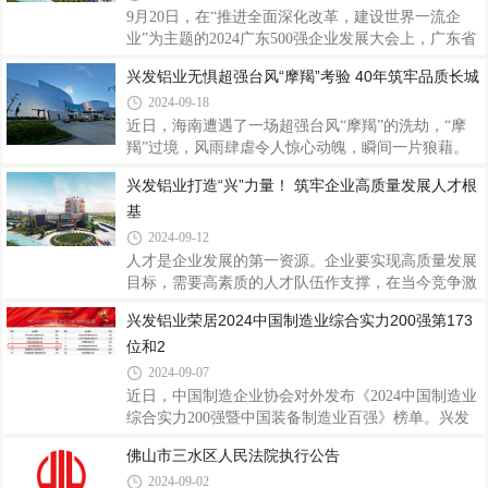
位。兴发铝业作为1984年创立于佛山的铝挤压行业知
9月20日，在“推进全面深化改革，建设世界一流企
名品牌上市企业，始终秉持“勤奋进取、开拓创新、
业”为主题的2024广东500强企业发展大会上，广东省
务实发展、服务社会”的兴发精神，强内功，扬品
企业联合会、广东省企业家协会发布2024广东企业
兴发铝业无惧超强台风“摩羯”考验 40年筑牢品质长城
牌，积极开拓国内外市场，在复杂的经济形势下依旧
500强及行业百强榜。兴发铝业在2024广东企业500强
保持业绩平稳增长，守法经营、依法纳税，展示了良
2024-09-18
榜单荣列第146位、2024广东制造业企业100强榜单荣
好的社会形
列第63位，再次展现了兴发铝业的强劲实力。据了
近日，海南遭遇了一场超强台风“摩羯”的洗劫，“摩
解，广东企业500强及行业百强榜由广东省企业联合
羯”过境，风雨肆虐令人惊心动魄，瞬间一片狼藉。
会、广东省企业家协会发布，自2005年以来，在中国
市政设施严重损坏，停水停电，房屋倒塌，树木被连
兴发铝业打造“兴”力量！ 筑牢企业高质量发展人才根
企业联合会的指导下，在有关部门、企联组织、行业
根拔起，多台风机被吹断，海口、文昌两地直接经济
基
协会的大力支持下，参照国际通行做法，本次以2023
损失近600亿元。整个城市被台风蹂躏得满目苍夷，
年企业营业收入为基本标准作出排序，真实地反映广
成为建国以来登录我国大陆地区最强的秋台风，登录
2024-09-12
时最大风力在17级以上。海南作为兴发铝业在全国销
人才是企业发展的第一资源。企业要实现高质量发展
售布局的其中一个站点，在超强台风的摧残下，海南
目标，需要高素质的人才队伍作支撑，在当今竞争激
很多建筑物都严重受损，玻璃爆碎，边框变形，窗扇
烈的市场环境中，人才的培养与发展是企业长期成功
兴发铝业荣居2024中国制造业综合实力200强第173
掉落。在放眼一片残局的景象中，风雨洗礼出真正过
的关键。兴发铝业经过40年的发展，培养了一支多层
硬品质，此次台风登陆地海南使用兴发铝业产
位和2
次、高素质的人才队伍，为企业的高质量发展注入了
强劲动力，赢得了广泛的社会赞誉和良好信誉。一直
2024-09-07
以来，兴发铝业秉持“以人为本、以诚取信、以质取
近日，中国制造企业协会对外发布《2024中国制造业
胜”的经营宗旨，坚信“人才，是兴发之本”，注重顶层
综合实力200强暨中国装备制造业百强》榜单。兴发
设计，大力实施人才强企战略，围绕人才引进、人才
铝业凭借强大的综合实力和出色的业绩表现，分别荣
佛山市三水区人民法院执行公告
培养等重点工作，通过一系列举措，致力于打造一支
获2024中国制造业综合实力200强第173位和2024中国
高素质、富有创新精神的团队，以进一步
2024-09-02
装备制造业100强第94位，彰显了兴发铝业在中国铝