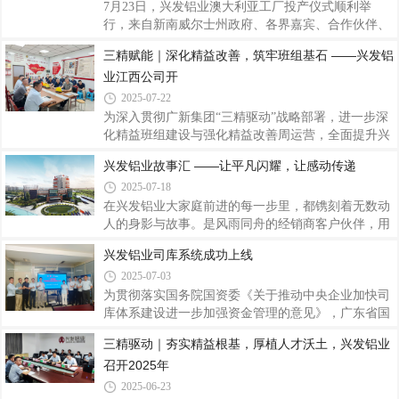
现推出“兴发铝业故事汇”系列报道，刊载部分先进个
7月23日，兴发铝业澳大利亚工厂投产仪式顺利举
人与团队故事，共同书写兴发铝业记忆，传递温暖光
行，来自新南威尔士州政府、各界嘉宾、合作伙伴、
芒，营造见贤思齐、携手奋进的浓厚氛围，为兴发铝
兴发铝业领导以及项目团队成员代表等出席仪式，共
三精赋能｜深化精益改善，筑牢班组基石 ——兴发铝
业开创更美好的未来汇聚磅礴力量。兴发铝业子公司
同见证这一重要时刻，这是兴发铝业在全球化战略布
生产副总经理徐洪刚，一名中共党员，也是一
业江西公司开
局上迈出的坚实一步，为公司全球发展蓝图绘就了浓
墨重彩的一笔，对于提升公司国际影响力、深化国际
2025-07-22
合作具有重要里程碑意义。兴发铝业澳大利亚工厂位
为深入贯彻广新集团“三精驱动”战略部署，进一步深
于新南威尔士州托马戈，厂区总面积26522平方米，
化精益班组建设与强化精益改善周运营，全面提升兴
是兴发铝业投建的第一家海外基地，项目规划总产能
发铝业精益管理水平与核心竞争力。兴发铝业精益项
兴发铝业故事汇 ——让平凡闪耀，让感动传递
2万吨，专注于新型高端铝型材产品的应用和推广，
目分管领导刘允棠、广新集团运营管理部副总监黄进
严格执行工业基础、智能制造、绿色制造等重点领域
2025-07-18
扬，联合前往兴发铝业江西公司进行精益班组与改善
周考察赋能。一、强化改善周运营，以精准突破促精
在兴发铝业大家庭前进的每一步里，都镌刻着无数动
细管理7月7日，江西公司6月份两项改善周项目总结
人的身影与故事。是风雨同舟的经销商客户伙伴，用
评审会议顺利召开。兴发铝业精益项目分管领导刘允
信任与智慧共绘蓝图；是日夜坚守的兴发铝业员工，
兴发铝业司库系统成功上线
棠、广新集团运营管理部副总监黄进扬及江西公司生
用汗水与匠心铸就品质；是身边那些默默付出的同
2025-07-03
产副总颜新桥莅临指导，为深化精益管理、强化改善
事，用点滴善举温暖人心；是每一个在平凡岗位上，
成效与加速人才培养锚定方向。各车间精益员
绽放出不平凡光芒的你……这些故事，这些感动，值
为贯彻落实国务院国资委《关于推动中央企业加快司
得被更多人看见！兴发铝业故事汇这是一个专属于您
库体系建设进一步加强资金管理的意见》，广东省国
的舞台，一个传递心声、汇聚力量的港湾。我们诚挚
资委《关于推动省属企业司库体系建设的指导意
三精驱动｜夯实精益根基，厚植人才沃土，兴发铝业
地邀请您，拿起笔，举起镜头，说出您心底那份与兴
见》，积极响应广新集团对兴发铝业司库系统的建设
召开2025年
发铝业相连的感动与力量！一、你的故事，我们想听
要求，兴发铝业结合公司资金管理业务特点，在项目
无论您是个人或是团队，只要您的故事与兴发铝
组和相关业务部门三个月的通力协作与努力下，于近
2025-06-23