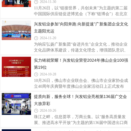
解，“广东省制造业500强”由省工业和信息化厅、省
2024-11-30
发展改革委、省商务厅指导，暨南大学产业经济研究
11月26日，以“链接世界，共创未来”为主题的第二届
院、省制造业协会、省发展和改革研究院主办评选，
中国国际供应链促进博览会（下称“链博会”）在北京
参照国际上通行的评价准则，以企业年度营业收入为
中国国际展览中心启幕。兴发铝业作为中国先进铝型
兴发铝业参加“向阳奔跑 向新提速”广新集团企业文化
主要依据进行测序，并由专家审核委员会审定发布。
材制造商之一，也是国家制造业单项冠军企业和广东
自2013年启动评选以来，已连续举办12年，每年度发
主题阳光运
省战略性产业集群重点产业链“链主”企业，长期坚守
布
实业，立足主业，打造绿色现代数智化铝挤压产业
2024-11-20
链，本次携带多款高品质系统门窗、铝型材产品及解
为响应弘扬广新集团“奋进共生”企业文化，推动企业
决方案集中展示兴发铝业智造的创新成果和实力，深
文化品牌体系建设，传递文化理念，增强团队意识、
入链接更广阔的全球市场。链博会是全球首个以供应
营造协作氛围，近日，兴发铝业积极参加“向阳奔跑
实力铸就荣耀！兴发铝业荣登2024年佛山企业100强
链为主题的国家级展会，致力于推动全球产业链供应
向新提速”广新集团企业文化主题阳光运动节，丰富
链的合作与发展。兴发铝业紧抓全球市场
第19位
员工体育文化生活，提高员工的凝聚力与向心力，
在“友谊第一，比赛第二”的体育运动精神中奋发向
2024-10-28
上，共同参与和见证每一个精彩瞬间，携手共绘美
10月26日，佛山市企业联合会、佛山市企业家协会成
好“兴”篇章。伴随着激昂的开场表演，迎着阳光，踏
立40周年庆典暨年度佛山企业家活动日上正式发布
着歌声，红旗飘扬，彩球舞动，各方阵队伍脸上洋溢
2022024年佛山企业100强、制造业企业100强、民营
提质向新，服务全球！兴发铝业亮相第136届广交会
着笑容，以饱满的姿态依次登场，坚定的步伐，整齐
企业100强三个榜单及佛山骨干企业调研成果，兴发
的队伍，多彩的演绎，亮点纷呈，每一个节拍
大放异彩
铝业凭借稳健的经营业绩和强大的综合实力，荣登
2024年佛山企业100强第19位、佛山制造业企业100强
2024-10-26
第10位。兴发铝业40年来始终坚持“客户为本、品质
珠江之畔，信息荟萃，万商云集。以“服务高质量发
为纲、创新引领、匠心智造”的核心价值观，坚守实
展、推进高水平开放”为主题的第136届中国进出口商
业，立足主业，充分发挥广东省战略性产业集群重点
品交易会（下称“广交会”）正在广州火热举行中。兴