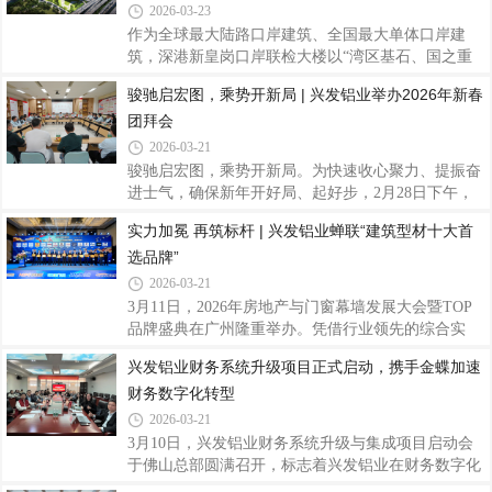
统”位列系统窗类民族品牌前三，再次彰显兴发铝业
2026-03-23
在建筑铝型材与系统门窗领域的龙头地位与核心竞争
作为全球最大陆路口岸建筑、全国最大单体口岸建
力。该测评由中国房地产业协会、易居中国房地产测
筑，深港新皇岗口岸联检大楼以“湾区基石、国之重
评中心指导、中房优采平台主办，聚焦房地产供应链
器”为定位，打造24小时智慧通关新标杆。兴发铝业
骏驰启宏图，乘势开新局 | 兴发铝业举办2026年新春
新质生产力发展，以企业申报数据、CRIC数据库、用
凭借硬核产品实力与全链条定制化服务，为这座国家
户抽样调研及公共招标信息为依据，围绕生产
团拜会
级门户工程提供高品质铝合金型材，以精工铝材护航
大国工程，助力深港通关迈入“5分钟时代”。新皇岗
2026-03-21
口岸总建筑面积约68.97万平方米，由Aedas与华阳国
骏驰启宏图，乘势开新局。为快速收心聚力、提振奋
际、深圳市综合交通设计研究院共同组成设计联合体
进士气，确保新年开好局、起好步，2月28日下午，
打造。项目以“国之重器”为设计内核，采用稳固对称
兴发铝业于总部召开2026年新春团拜会，公司领导班
实力加冕 再筑标杆 | 兴发铝业蝉联“建筑型材十大首
的建筑形态和“垂直叠加、高度复合”的创新布局，规
子成员，总部各部门负责人、员工代表等欢聚一堂，
划地上5层，地下4层，集旅检、车辆查验、
选品牌”
共叙情谊、共话发展，擘画新年发展蓝图。会上，公
司党委书记、董事长王立向全体职工干部致以诚挚的
2026-03-21
新春问候，并对大家在过去一年攻坚克难、奋楫笃行
3月11日，2026年房地产与门窗幕墙发展大会暨TOP
所取得的各项成绩表示衷心感谢。他表示，2026年
品牌盛典在广州隆重举办。凭借行业领先的综合实
是“十五五”规划的开局之年，也是公司迈向高质量发
力、技术创新能力与市场口碑，兴发铝业再度斩
兴发铝业财务系统升级项目正式启动，携手金蝶加速
展新阶段的关键之年。立足新起点，要以习近平新时
获“建筑型材十大首选品牌”榜首荣誉，并成功入库房
代中国特色社会主义思想为指导，全面贯彻落实
财务数字化转型
地产与门窗幕墙产业链AL-Survey首选创新材
料“TOP10”品牌，以连续领跑的优异成绩，稳固行业
2026-03-21
领军地位，彰显中国铝型材头部品牌的硬核竞争力。
3月10日，兴发铝业财务系统升级与集成项目启动会
本次评选由行业权威机构主办，依托AL-Survey行业
于佛山总部圆满召开，标志着兴发铝业在财务数字化
调研体系，汇聚头部幕墙企业、门窗企业、房地产开
转型道路上迈出关键步伐。该项目由兴发铝业与金蝶