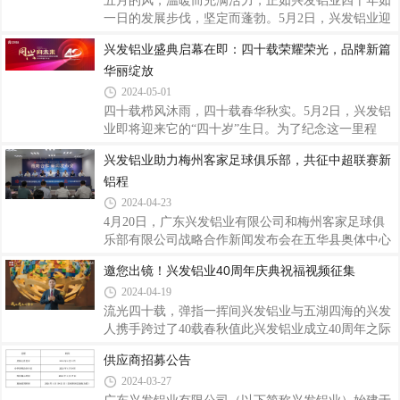
五月的风，温暖而充满活力，正如兴发铝业四十年如
一日的发展步伐，坚定而蓬勃。5月2日，兴发铝业迎
来了它的四十岁生日，在广东佛山隆重举行“兴发铝
兴发铝业盛典启幕在即：四十载荣耀荣光，品牌新篇
业成立40周年庆典暨2024年客户年会”。来自全国各
华丽绽放
地的嘉宾、协会专家、经销商客户、合作伙伴以及兴
发铝业的同仁们齐聚一堂，共同见证兴发铝业四十年
2024-05-01
的辉煌历程，共话兴发展，共享兴荣耀，共创兴未
四十载栉风沐雨，四十载春华秋实。5月2日，兴发铝
来。新程共启，智绘铝业未来图随着音乐响起，“兴
业即将迎来它的“四十岁”生日。为了纪念这一里程
征程 再出发——兴发铝业2024年客户年会”的序幕缓
碑，兴发铝业将盛大举行年度客户年会及40周年庆
兴发铝业助力梅州客家足球俱乐部，共征中超联赛新
缓拉开。激昂的旋律和舞者们灵动的身姿，展现了兴
典。启新篇：品牌形象全面升级品牌是承载美好向往
发人的澎湃活力与进取精神。会上，兴发铝业董
铝程
的重要载体，兴发的品牌故事是生生不息的，也是不
断攀峰创新的。为能更贴近不同市场和客户的需要，
2024-04-23
继续以高品质的产品和优质的服务为全球客户创造更
4月20日，广东兴发铝业有限公司和梅州客家足球俱
大的价值，庆典前期，兴发铝业公开征集了超过2500
乐部有限公司战略合作新闻发布会在五华县奥体中心
条广告语，并融汇多方菁萃，对品牌形象、广告语等
举行。会上宣布了兴发铝业与梅州客家足球俱乐部正
邀您出镜！兴发铝业40周年庆典祝福视频征集
进行提升更新，希望通过新的品牌形象向各界传达公
式达成合作，兴发铝业成为梅州客家队臂章广告。会
司的创新精神和追求卓越的理念。兴发铝业这次
2024-04-19
上，兴发铝业阐述了此次合作的意义。值兴发铝业成
立40周年之际，公司首次涉足中国足球领域，与梅州
流光四十载，弹指一挥间兴发铝业与五湖四海的兴发
客家足球俱乐部共同开启新的合作篇章。在接下来的
人携手跨过了40载春秋值此兴发铝业成立40周年之际
2024年中超联赛，梅州客家队球员球衣臂章上的“兴
现面向社会公开征集兴发铝业40周年庆典祝福视频让
供应商招募公告
发铝业”标志将首次亮相，兴发铝业的广告也将贯穿
我们一同祝福兴发铝业节节攀升，奔赴新征程。视频
2024-03-27
梅州客家足球俱乐部所有赛事。公司期待梅州客家足
征集具体要求一、参与对象兴发铝业全体员工、各分