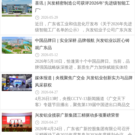
喜讯 | 兴发精密制造公司获评2026年“先进级智能工
发铝业有限公司（以下简称“兴发铝业”）企业技术中
厂”
心成功通过本次运行评价，标志着公司国家级研发平
台建设、科技创新综合实力再获国家权威认可。深耕
2026-05-29
铝型材制造领域四十余年，兴发铝业始终坚持科创驱
近日，广东省工业和信息化厅发布《关于2026年先进
动发展，以国家企业技术中心为创新枢纽，持续完善
级智能工厂名单的公示》，兴发铝业子公司广东兴发
科研基础设施建设。公司持续加码研发投入，聚焦铝
精密制造有限公司（以下简称“兴发精密制造公司”）
中国品牌日 | 实业深耕 品牌领航 兴发铝业以匠心铸
型材新材料、新工艺、轻量化等领域关键核心技术攻
凭借在智能制造领域的卓越实践与突出成效，成功获
关。依托平台研发，公司累计牵头、参与编
就广东品
评广东省先进级智能工厂。这是继获评“佛山市数字
化智能化示范工厂”后，公司在智能制造领域获得的
2026-05-12
又一重要荣誉。据悉，本次评选依据工信部等六部委
2026年5月10日，恰逢第十个中国品牌日。当前，品
联合印发的《智能工厂梯度培育管理办法（暂行）》
牌强国战略纵深推进，新质生产力加快赋能实体经
开展，智能工厂分为基础级、先进级、卓越级和领航
济，广东制造业加速转型升级，本土实业品牌在坚守
媒体报道 | 央视聚焦广交会 兴发铝业创新实力与品牌
级四个层级。“先进级智能工厂”要求企业聚焦数字化
与创新中，不断夯实发展根基，提升品牌价值。扎根
转型与网络化协同，实现生产经营数据互
风采获权
南粤沃土，躬耕铝业赛道四十余载，兴发铝业始终以
精益求精的产品品质、持续突破的科技实力、胸怀世
2026-04-27
界的全球化布局，不断擦亮民族品牌底色，用扎实实
4月26日13时，央视CCTV-13新闻频道《广交天下
绩诠释新时代广东制造的坚守与担当。（兴发铝业总
客》专题节目播出，聚焦第139届中国进出口商品交
部大楼）一、品牌体系深耕：从“品质标杆”到“文化自
易会（以下简称“广交会”）整体盛况。兴发铝业亮相
兴发铝业揽获广新集团三精驱动多项重磅荣誉
信”质量为基，坚守严苛管控标准。从未来世界第一
央视镜头，依托工程积淀与创新研发成果，集中展示
高楼沙特吉达塔、目前世界最高楼迪拜哈利法
2026-04-27
企业国际化发展成果，全面展现国产铝型材企业的综
合竞争力。本届广交会汇聚全球客商，是对外展示中
2026年4月24日，广东省广新控股集团有限公司召开
国制造、深化国际经贸合作的重要窗口。兴发铝业积
三精驱动工作2025年度复盘与2026年度规划会议，全