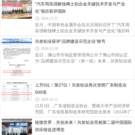
“汽车用高强耐蚀稀土铝合金关键技术开发与产业
着喜庆的气息，以满满的仪式感开启了2025年的新征
化”项目获评国际
程。鞭炮齐鸣启新程开工现场，鞭炮整齐环绕排列，
一场燃放鞭炮仪式正式拉开了新一年奋斗的序幕。随
2024-12-21
着开工吉时的临近，公司员工们纷纷聚集在空旷区
近日，中国有色金属学会在北京组织召开了“汽车用
域，鞭炮被点燃瞬间，噼里啪啦的声响顿时响彻四
高强耐蚀稀土铝合金关键技术开发与产业化”项目科
周，绚丽的火花在空中绽放，寓意着公司在新的一年
技成果评价会。该项目由广东兴发铝业（江西）有限
兴发铝业获评“品牌建设示范企业”称号
红红火火、蒸蒸日上。为祈求新的一年生意兴隆、诸
公司、佛山大学、江西理工大学共同完成。评价会邀
事顺遂，公司精心筹备了充满传统韵味与美好寓意
2024-12-19
请了中铝科学技术研究院教授级高工娄花芬、北京科
技大学教授连芳、中国有色金属学会教授级高工张洪
近日，佛山市市场监督管理局公示了佛山市拟认定
国、中国有研科技集团有限公司教授级高工闫丽珍、
为“品牌建设示范企业”（第一批）名单，兴发铝业成
中国有色金属加工工业协会教授级高工靳海明等5位
功入选，获评“品牌建设示范企业”称号，这是对公司
铝加工、金属材料和行业科技管理领域的专家组成评
多年来坚持品牌建设赋能制造业高质量发展的高度认
价专家组，专家们听取项目组的汇报，审阅相关技术
可。质量是品牌的基础，品牌是质量的体现。兴发铝
上升5位！第27位！兴发铝业再次登榜广东制造业
资料，通过讨论质询，与会专家一致认为，“汽
业自1984年创立以来，积极参与标准的起草编制工
作，以标准推动企业创新发展，现已参与标准起草制
500强
定超160项，并通过严格细分生产工序环节的工艺技
2024-12-11
术文件和质量控制标准，不断完善形成完整的产品质
12月3日，广东省制造业协会、暨南大学产业经济研
量保证体系，产品质量均超出国标，达到世界标准认
究院、广东省发展和改革研究院联合发布《2024年广
可。长期以来公司注重品牌商标的保护与管理，
东制造业500强企业研究报告》，兴发铝业荣居榜单
链接世界，共创未来！兴发铝业亮相第二届中国国际
第27位，排名较去年上升了5位，再次展现了兴发铝
供应链促进博览
业在制造业领域的卓越实力和创新能力。据了