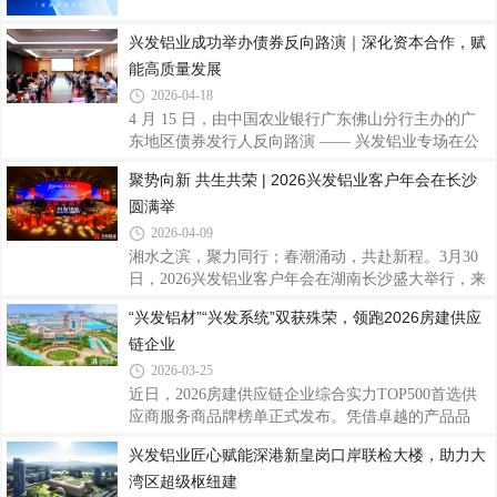
等全球市场，构建覆盖全球的生产布局、营销网络与
服务体系，提升品牌国际影响力，以开放姿态链接全
兴发铝业成功举办债券反向路演｜深化资本合作，赋
球资源智造赋能·提质增效年产能超100万吨，配备百
能高质量发展
余条先进生产线拥有国家企业技术中心与国家认可实
2026-04-18
验室以智能制造保障高效生产与稳定品质品质为基·
4 月 15 日，由中国农业银行广东佛山分行主办的广
权威认证通过ISO9001等多项权威体系认证拥
东地区债券发行人反向路演 —— 兴发铝业专场在公
司总部圆满举行。农业银行总行金融市场部、农业银
聚势向新 共生共荣 | 2026兴发铝业客户年会在长沙
行广东省分行投融部、农银理财、农银汇理、昆仑银
圆满举
行、招商证券、广州银行、东莞农商行等多家金融投
资机构代表出席活动。与会嘉宾首先参观兴发铝业展
2026-04-09
厅，深入了解企业四十余年发展历程、技术创新、全
湘水之滨，聚力同行；春潮涌动，共赴新程。3月30
球标杆工程及海内外产能布局，直观感受公司行业领
日，2026兴发铝业客户年会在湖南长沙盛大举行，来
先地位和稳健实力。随后，投资机构代表围绕公司经
自海内外的合作伙伴、行业同仁齐聚一堂，以“聚势
“兴发铝材”“兴发系统”双获殊荣，领跑2026房建供应
营业绩、发展战略、债券融资安排等议题进行深入交
向新 共生共荣”为主题，回望携手奋斗的征程，共话
流，公司管理层逐一进行解答与回应，现场氛
链企业
行业发展新机遇，擘画全球化合作新蓝图，凝聚起行
业同心聚力、共生共赢的发展合力。兴征程上共风
2026-03-25
雨，发奋图强创宏图会上，兴发铝业董事总经理廖玉
近日，2026房建供应链企业综合实力TOP500首选供
庆作题为《兴征程上共风雨，发奋图强创宏图》的专
应商服务商品牌榜单正式发布。凭借卓越的产品品
题报告，向信任、支持兴发发展的全体合作伙伴致以
质、强大的交付能力及深厚的品牌影响力，“兴发铝
兴发铝业匠心赋能深港新皇岗口岸联检大楼，助力大
诚挚感谢与崇高敬意。他全面复盘2025年发展成果，
材”再度荣登“2026房建供应链企业综合实力TOP500首
在全球经济与行业发展双重承压的背景下，兴发
湾区超级枢纽建
选供应商服务商品牌·铝型材类”十强榜首，“兴发系