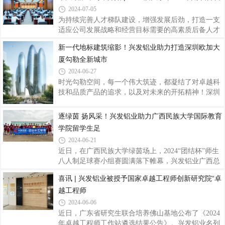
表精心准备，围绕“基层”、“技术”、“
2024-07-05
合发展助力产业集群高质量围绕广东省战略性产业，
通过“龙头企业出标准、出岗位、出师傅，院校出学
为持续完善人才梯队建设，增强发展后劲，打造一支
生、出教师、出教学资源，政府出政策、出资金、出
适应公司发展战略和经营目标需要的高素质后备人才
管理”，试点建立以产业岗位标准为引领、以院校学
队伍，7月3日，2024届大学毕业生训练营拉开帷幕，
新一代地标建筑缩影！兴发铝业助力打造深圳欧加大
生和教学资源为基础、以职业技能等级评价为纽带
76名来自全国不同高校的优秀学子将在兴发铝业这片
厦勾勒全新城市
的“产教评”融合发展的产业技能生态链，推动实施学
热土开启从校园到职场的蜕变之旅。开营仪式上，兴
生学徒制、“技培生”用培融合、企业自主评
发铝业党委委员、副总经理刘允棠围绕培训体系、导
2024-06-27
师带领、项目实践等核心内容，深刻阐述了此次培训
时光勾勒空间，每一个伟大筑迹，都凝结了对卓越科
项目的意义，加深了新员工们对集团人才战略部署的
技和品质产品的追求，以及对未来的开拓精神！深圳
理解。他强调，兴发始终把人才培养放在战略性的高
欧加大厦（OPPO集团国际总部），该项目位于深圳
度，致力于打造吸引、培养和留住人才的良好环境。
湾超级总部基地，项目总建筑面积约24.8万平方米，
逐绿茵 扬风采！兴发铝业助力广西民族大学国际教育
他期望新员工们在公司“客户为本、品质为纲
最高高度约200米。由四个互联互通的椭圆形塔楼及
学院留学生足
其附属裙楼组成，是集办公、餐厅、商业、文化设施
2024-06-21
于一体的组合式摩天大楼，建成后将成为OPPO全球
近日，在广西民族大学绿茵场上，2024“团结杯”师生
领导力中心、创新中心及营销中心，助力OPPO立足
八人制足球赛小组赛圆满落下帷幕，兴发铝业广西总
深圳、面向全球，在聚集城市高端专业人才等方面具
代理赞助的国际教育学院留学生足球队凭借出色的实
有重大意义，被誉为新一代地标建筑的缩影，“幕墙
喜讯 | 兴发铝业被授予国家卓越工程师创新研究院“卓
力和团队协作能力，雄踞该校相思湖校区公开组第一
圈”的超级偶像！作为深圳湾超级总部基地片区的标
越工程师
名。足球作为一项世界性的运动，它不仅仅是一项运
志
动，更是一种精神、一种文化。广西民族大学有着浓
2024-06-06
厚的校园足球氛围，近年来大学参与的足球项目比赛
近日，广东省研究生联合培养佛山基地公布了《2024
更是成绩斐然。广西民族大学2024“团结杯”师生八人
年卓越工程师工作站遴选结果公告》。兴发铝业名列