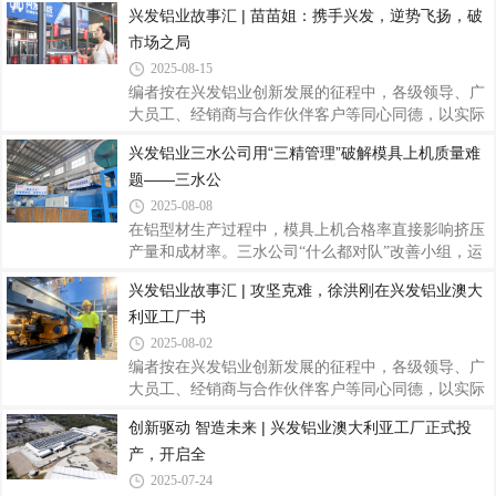
兴发铝业故事汇 | 苗苗姐：携手兴发，逆势飞扬，破
主会场，其余基地通过线上方式同步参与。12位来自
市场之局
不同岗位的精益骨干接受绶带，精益项目分管领导刘
允棠出席仪式并为绿带获得者绶带、颁发证书。分管
2025-08-15
领导刘允棠为绿带获得者绶带绶带仪式简洁而庄重，
编者按在兴发铝业创新发展的征程中，各级领导、广
既是对6月绿带认证成果的正式确认，也标志着这批
大员工、经销商与合作伙伴客户等同心同德，以实际
精益骨干作为中坚力量，全面融入兴发铝业精益管理
行动诠释着坚守匠心、合作共赢、无私奉献的兴发精
兴发铝业三水公司用“三精管理”破解模具上机质量难
体系的新开端。分管领导刘允棠在仪式上向通过认证
神，为公司高质量发展注入了澎湃动力。在此过程
的同事表示祝贺，并充分肯定他们在改善项目中展
题——三水公
中，涌现出无数立足平凡岗位、创造不凡价值的感人
故事和闪耀榜样。为凝聚奋斗力量，弘扬企业文化，
2025-08-08
现推出“兴发铝业故事汇”系列报道，刊载部分先进个
在铝型材生产过程中，模具上机合格率直接影响挤压
人与团队故事，共同书写兴发铝业记忆，传递温暖光
产量和成材率。三水公司“什么都对队”改善小组，运
芒，营造见贤思齐、携手奋进的浓厚氛围，为兴发铝
用三精管理中精益改善周方法，将2#2200T机模具上
兴发铝业故事汇 | 攻坚克难，徐洪刚在兴发铝业澳大
业开创更美好的未来汇聚磅礴力量。兴发系统是兴发
机合格率从81%提升至87%，日均减少返工2套模具，
铝业旗下品牌，专注于高性能建筑立面围护结
利亚工厂书
年化改善收益达10万元！一、精准定位：直击痛点，
目标明确（一）痛点聚焦：1.新模未合格下单导致上
2025-08-02
机率下降2.煲模工序质量问题（碰崩、压烂、冲洗不
编者按在兴发铝业创新发展的征程中，各级领导、广
干净）影响抛光质量3.返修/修模质量不理想，导致多
大员工、经销商与合作伙伴客户等同心同德，以实际
次返工（二）靶向施策：1.将各个工序作业内容精细
行动诠释着坚守匠心、合作共赢、无私奉献的兴发精
创新驱动 智造未来 | 兴发铝业澳大利亚工厂正式投
化、把模具质量做到预期2.监督各工序的模具质量，
神，为公司高质量发展注入了澎湃动力。在此过程
达到预期才能流向下工序3.每天把不合格原因
产，开启全
中，涌现出无数立足平凡岗位、创造不凡价值的感人
故事和闪耀榜样。为凝聚奋斗力量，弘扬企业文化，
2025-07-24