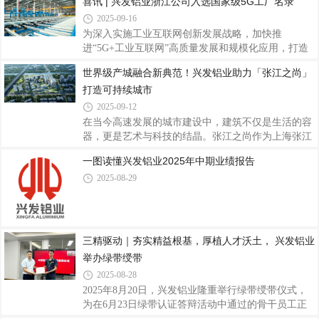
喜讯 | 兴发铝业浙江公司入选国家级5G工厂名录
产业技术创新和知识产权转化方面的卓越成效。据
2025-09-16
悉，“高转赛”由佛山市人民政府、国家知识产权局知
为深入实施工业互联网创新发展战略，加快推
识产权发展研究中心共同主办，佛山市市场监督管理
进“5G+工业互联网”高质量发展和规模化应用，打造
局（知识产权局）、佛山市人才工作局承办。本届大
5G工厂中国品牌。近日，工业和信息化部办公厅印发
赛设置初创组、成长组和本土组，采取
世界级产城融合新典范！兴发铝业助力「张江之尚」
了关于《2025年5G工厂名录》的通知（工信厅信管函
打造可持续城市
〔2025〕355号），兴发铝业全资子公司——兴发新
材（浙江）有限公司（以下简称“兴发铝业浙江公
2025-09-12
司”）成功入选，标志着公司在智能制造和数字化转
在当今高速发展的城市建设中，建筑不仅是生活的容
型方面取得国家级认可，成为铝型材行业5G全连接工
器，更是艺术与科技的结晶。张江之尚作为上海张江
厂建设的标杆示范企业。据悉，5G工厂作为“5G+工
科学城内的标志性高端建筑项目，也是张江科学城首
一图读懂兴发铝业2025年中期业绩报告
业互联网”深度融合的重要载体，是推动制造业高端
个工业遗存，生态景观，现代科研三合一综合体，以
化、智能化、绿色化发展的关键力量。此次评选经企
2025-08-29
其前瞻性的设计理念与卓越的建筑品质，成为区域发
业申
展的新亮点，项目荣获GBE最佳改造焕新商业建筑
奖。在这一项目中，兴发铝业的铝型材产品为建筑的
整体美感与功能性提供了坚实保障。通过工业遗存改
造与新建工程同步推进，打造集艺术、文化、科创于
三精驱动｜夯实精益根基，厚植人才沃土， 兴发铝业
一体的世界级产城融合新典范。张江之尚位于国家自
举办绿带绶带
主创新示范区与上海自贸试验区——浦东张江核心
2025-08-28
2025年8月20日，兴发铝业隆重举行绿带绶带仪式，
为在6月23日绿带认证答辩活动中通过的骨干员工正
式授予绿带与证书。本次仪式在兴发铝业总部设线下