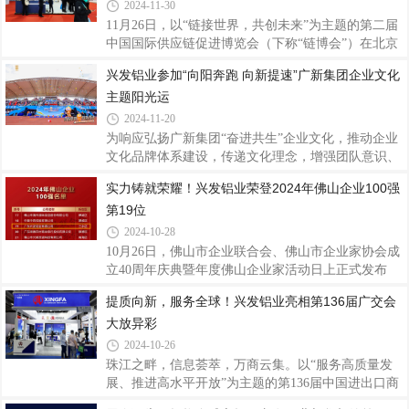
解，“广东省制造业500强”由省工业和信息化厅、省
2024-11-30
发展改革委、省商务厅指导，暨南大学产业经济研究
11月26日，以“链接世界，共创未来”为主题的第二届
院、省制造业协会、省发展和改革研究院主办评选，
中国国际供应链促进博览会（下称“链博会”）在北京
参照国际上通行的评价准则，以企业年度营业收入为
中国国际展览中心启幕。兴发铝业作为中国先进铝型
兴发铝业参加“向阳奔跑 向新提速”广新集团企业文化
主要依据进行测序，并由专家审核委员会审定发布。
材制造商之一，也是国家制造业单项冠军企业和广东
自2013年启动评选以来，已连续举办12年，每年度发
主题阳光运
省战略性产业集群重点产业链“链主”企业，长期坚守
布
实业，立足主业，打造绿色现代数智化铝挤压产业
2024-11-20
链，本次携带多款高品质系统门窗、铝型材产品及解
为响应弘扬广新集团“奋进共生”企业文化，推动企业
决方案集中展示兴发铝业智造的创新成果和实力，深
文化品牌体系建设，传递文化理念，增强团队意识、
入链接更广阔的全球市场。链博会是全球首个以供应
营造协作氛围，近日，兴发铝业积极参加“向阳奔跑
实力铸就荣耀！兴发铝业荣登2024年佛山企业100强
链为主题的国家级展会，致力于推动全球产业链供应
向新提速”广新集团企业文化主题阳光运动节，丰富
链的合作与发展。兴发铝业紧抓全球市场
第19位
员工体育文化生活，提高员工的凝聚力与向心力，
在“友谊第一，比赛第二”的体育运动精神中奋发向
2024-10-28
上，共同参与和见证每一个精彩瞬间，携手共绘美
10月26日，佛山市企业联合会、佛山市企业家协会成
好“兴”篇章。伴随着激昂的开场表演，迎着阳光，踏
立40周年庆典暨年度佛山企业家活动日上正式发布
着歌声，红旗飘扬，彩球舞动，各方阵队伍脸上洋溢
2022024年佛山企业100强、制造业企业100强、民营
提质向新，服务全球！兴发铝业亮相第136届广交会
着笑容，以饱满的姿态依次登场，坚定的步伐，整齐
企业100强三个榜单及佛山骨干企业调研成果，兴发
的队伍，多彩的演绎，亮点纷呈，每一个节拍
大放异彩
铝业凭借稳健的经营业绩和强大的综合实力，荣登
2024年佛山企业100强第19位、佛山制造业企业100强
2024-10-26
第10位。兴发铝业40年来始终坚持“客户为本、品质
珠江之畔，信息荟萃，万商云集。以“服务高质量发
为纲、创新引领、匠心智造”的核心价值观，坚守实
展、推进高水平开放”为主题的第136届中国进出口商
业，立足主业，充分发挥广东省战略性产业集群重点
品交易会（下称“广交会”）正在广州火热举行中。兴