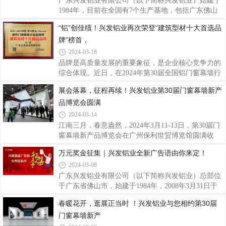
球队在赛场上的出色表现能进一步传递兴发铝业
子公司、合作伙伴、客户、社会各界均可参与，以个
广东兴发铝业有限公司（以下简称兴发铝业）始建于
人、团体或项目公司集体形式拍摄皆可。二、征集时
1984年，目前在全国有7个生产基地，包括广东佛山
间即日起至2024年4月20日17：00三、内容与表达1.单
（3个）、江西宜春、四川成都、河南沁阳、浙江湖
“铝”创佳绩！兴发铝业再次荣登“建筑型材十大首选品
个视频拍摄时长：15秒-20秒2.拍摄内容：内容简洁，
州基地，已成为我国著名的专业生产建筑铝型材、工
牌”榜首，
以各自形式表达对兴发铝业40周年的祝贺与祝福。3.
业铝型材的大型企业。2011年，广新控股集团（首登
拍摄语句，建议各录制三句，参考如下：(1
2023年《财富》世界500强，位列427位，是广东省首
2024-03-18
家上榜的省属国企）入股兴发，开创中国铝型材行业
品牌是高质量发展的重要象征，是企业核心竞争力的
国有、民营混合所有制之先河。近年来，兴发铝业分
综合体现。近日，在2024年第30届全国铝门窗幕墙行
发挥高性能铝合金产业链“链主”企业引领带动作用，
业年会暨铝门窗幕墙分会成立30周年庆上，中国建筑
展会落幕，征程再续！兴发铝业第30届门窗幕墙新产
经营业绩实现了量的规模增长和质的有效提升，业绩
金属结构协会铝门窗幕墙分会发布了《第19次门窗幕
连续12年保持增长，被评为国家制造业单项冠
品博览会圆满
墙行业数据申报及统计工作》成果报告。同期，盛大
举行了2023-2024年度“TOP20幕墙工程”，以
2024-03-14
及“TOP10材料品牌”大数据入库证书的颁发仪式！兴
江南三月，春意盎然，2024年3月11-13日，第30届门
发铝业再次荣登“建筑型材十大首选品牌”榜首，入库
窗幕墙新产品博览会在广州保利世贸博览馆圆满收
2023-2024年度建筑门窗幕墙行业大数据“TOP10”品
官。三天时间，众多海内外参展商、业界精英云集于
万元奖金征集｜兴发铝业全新广告语由你来定！
牌,以始终如一的品质和口碑再次赢得了市场和业界的
此，求同存异、倾力发声，为行业留下了又一场精彩
肯定，展现卓越品牌力，为企业发展再添荣光。
2024-03-08
全面的听觉和视觉盛宴。兴发铝业以多款创新门窗幕
墙系统产品及解决方案，向外展示兴发智造的实力，
广东兴发铝业有限公司（以下简称兴发铝业）总部位
吸引了大量的人流，纷纷驻足了解。产品是企业与顾
于广东省佛山市，始建于1984年，2008年3月31日于
客沟通的桥梁，在消费者心中是企业的代表和名片。
香港联交所主板上市（编号：98），随着2011年广东
春暖花开，逛展正当时 ！兴发铝业与您相约第30届
随着科技的不断发展和人们对于生活品质的追求，门
省广新控股集团有限公司（省属国企）和2018年中国
门窗幕墙新产
窗幕墙新产品层出不穷。SOWS110窗纱一体系统、
联塑集团控股有限公司相继入股兴发铝业，开创中国