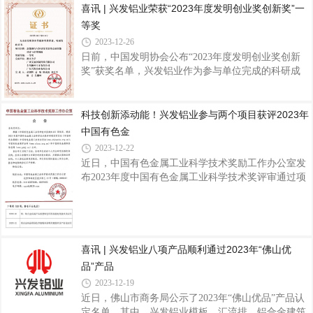
喜讯 | 兴发铝业荣获“2023年度发明创业奖创新奖”一
优势企业”、“国家技术创新示范企业”、“国家绿色工
党工委委员、管委会副主任赵晓光，长合区管委会投
厂”，入选首批广东省战略性产业集群重点
等奖
促局局长兼贸易促进会会长叶新桥，长兴县泗安镇党
委副书记、镇长杨云强，兴发铝业集团党委书记、董
2023-12-26
事长王立，集团领导班子、兴发新材项目团队、长合
日前，中国发明协会公布“2023年度发明创业奖创新
区及兴发铝业相关部门领导等出席仪式，共同见证项
奖”获奖名单，兴发铝业作为参与单位完成的科研成
目正式试投产这一特殊重要时刻，这是兴发铝业实现
果“新能源汽车轻量化零部件高效智能设计与柔性制
产品线扩充和产业规模跨越升级的一个重要里程碑。
造”项目荣获“2023年度发明创业奖创新奖”一等奖据
兴发新材作为兴发铝业第七大生产基地，成立
悉，发明创业奖创新奖是2005年由科技部批准，中国
科技创新添动能！兴发铝业参与两个项目获评2023年
发明协会设立，旨在奖励为社会经济发展和国防建设
中国有色金
做出突出贡献的优秀发明项目，增强社会创造活力，
2023-12-22
为大力推动自主科技创新奠定雄厚的社会基础。该奖
近日，中国有色金属工业科学技术奖励工作办公室发
项是首个为发明家设立的国家最高奖，具备推荐国家
布2023年度中国有色金属工业科学技术奖评审通过项
科学技术奖资格，在全国发明创新领域具有广泛的社
目公告，兴发铝业作为参与单位的两个项目《铝、锆
会影响和权威性。兴发铝业自1984年成立以
合金高端产品新型绿色环保表面处理技术及应用》和
《铝合金制品用绿色节能粉末涂料关键技术及产业化
应用》获评2023年中国有色金属工业科学技术奖二等
奖。据了解，“中国有色金属工业科学技术奖”是由中
喜讯 | 兴发铝业八项产品顺利通过2023年“佛山优
国有色金属工业协会、中国有色金属学会组织评选和
品”产品
审定。该奖项是我国有色行业的全国性科技奖项，因
2023-12-19
其专业性、严谨性、公正性得到业内的高度认可，对
近日，佛山市商务局公示了2023年“佛山优品”产品认
展示行业最新成果、推动行业科技发展、培
定名单，其中，兴发铝业模板、汇流排、铝合金建筑