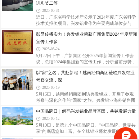
基地、精密基地开展精益班组日常管理培训5次
进步奖二等
差，同时出于成本考虑，尽量自主制造，导致准时交
模率偏低，甚至影响挤压车间正常生产。为有效提升
2025-05-31
准时交模率，在2025年3月公司组织开展三精管理“提
近日，广东省科学技术厅公示了2024年度广东省科学
升模具交模率改善周项目”，调整了模具车间产能负
技术奖拟奖项目。兴发铝业作为主要完成单位参与
荷量的监控方式，从前端开始识别超期风险，加工过
的“高性能铜基合金激光增材制造与复合再制造技术
彰显传播实力！兴发铝业荣获广新集团2024年度新闻
程中按实际生产情况进行生产计划调整，避免延迟模
及应用”项目荣获广东省科技进步奖二等奖，再次彰
具交付，导致订单未能及时完成，影响未来与客
宣传工作多
显了兴发铝业在材料科学领域的深厚技术底蕴和研发
创新实力。广东省科学技术奖由广东省科学技术厅主
2025-05-24
办评选，主要授予为促进科技进步和经济社会发展作
5月22日下午，广新集团召开2025年新闻宣传工作会
出突出贡献的个人或组织，该奖项是广东省在科技成
议，总结2024年集团新闻宣传工作，分析当前形势，
果奖励方面的最高荣誉。兴发铝业一直以来高度重视
研究部署2025年集团新闻宣传工作。在会上颁奖环
以“家”之名，共赴新程！越南经销商团莅临兴发铝业
科技创新工作，秉持自主研发与高校及科研院
节，兴发铝业团队及个人荣获2024年度广新集团宣传
所“产、学、研、用”相结合的方式加大与国内外知名
考察交流，深
工作先进团队、先进工作者及先进个人荣誉。这是对
兴发铝业过去一年新闻宣传工作的肯定，也是激励我
2025-05-19
们继续积极进取、守正创新，共同推动集团新闻宣传
5月16日，越南经销商团到访兴发铝业，开启了参观
工作再上新台阶。会议邀请资深媒体专家开展专题辅
考察与深化合作的“回家”之旅。兴发铝业海外销售团
导，就如何做好新形势下的新闻宣传及舆情管理工作
队相关领导热情接待，以开放姿态迎接越南经销商
中国品牌日｜解码兴发铝业品牌基因，共鉴发展力量
进行深刻阐述和经验分享，进一步提升集团新闻宣传
团。通过工厂考察、展厅参观、座谈交流三大环节，
队伍的理论水平和专业能力。会议强调，2025年集
2025-05-12
共叙情谊再启合作新章。此次来访不仅是双方合作关
系的进一步巩固，合作信念愈发笃定，更是兴发铝业
5月10日，是第九个中国品牌日。“中国品牌、世界共
全球化战略的重要实践，彰显了中国铝型材龙头企业
享”的底蕴愈加丰富。在全球铝业蓬勃发展的浪潮
对东南亚市场的深耕布局，更为未来的紧密合作奠定
中，兴发铝业凭借深厚且独特的品牌实力积淀，自