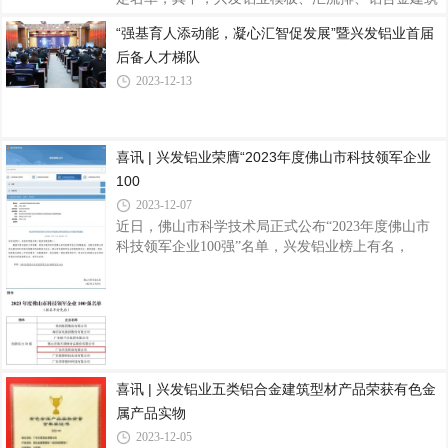
型材(阳极氧化型材)、铝合金建筑型材(喷漆型材)、
“强基育人添动能，凝心汇智促发展”暨兴发铝业首届
铝合金建筑型材(喷粉型材)、铝合金建筑型材(电泳涂
后备人才梯队
漆型材)、浇注式隔热铝合金建筑型材、穿条式隔热
铝合金建筑型材共八项产品顺利通过认定，全部产品
2023-12-13
均符合国家节能、环保、质量等相关法律法规和技术
标准，已批量生产，经检验合格，质量可靠，性能稳
定，这是对公司产品品质以及市场影响力的又一权威
喜讯 | 兴发铝业荣膺“2023年度佛山市科技领军企业
肯定。品质是“名优产品”的生命线，兴发铝业一直以
来高度重视产品质量和服务，通过制定严
100
2023-12-07
近日，佛山市科学技术局正式公布“2023年度佛山市
科技领军企业100强”名单，兴发铝业榜上有名，
为“创新实力50强”企业。据了解，佛山市科技领军企
业100强榜单中设置了创新实力、创新效能、科技创
新创业团队三个特色榜单，囊括了佛山企业在各领域
的“科技强者”，展示了佛山企业的强大创新实力。其
中，佛山市创新实力50强企业，是指创新能力强、经
济规模大，在研发人员、研发投入、科技成果产出等
方面具有明显优势的50家企业。兴发铝业作为1984年
喜讯 | 兴发铝业五类铝合金建筑型材产品荣获有色金
创立于佛山的铝材行业知名品牌上市企业，始终坚持
属产品实物
以技术创新作为企业发展的原动力，以质量先
2023-12-05