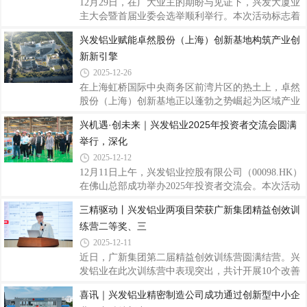
12月29日，在广大业主的期盼与见证下，兴发大厦业
文化产业与数字经济深度融合的战略性工程，被定位
主大会暨首届业委会选举顺利举行。本次活动标志着
为“全球智慧中枢”，项目总建筑面积约12.2万平方
兴发大厦社区治理与服务迈入全新阶段，同时，其商
兴发铝业赋能卓然股份（上海）创新基地构筑产业创
米，涵盖高端办公、商业配套、专业录音棚、音乐体
业裙楼兴发天地的焕新升级与试业活动也正式拉开序
验区等多元业态，实现办公与创作场景的无缝
新新引擎
幕，共同勾勒出一幅“美好家园”与“繁荣商业”相辅相
成的未来画卷。一、业主共建家园首届业委会选举正
2025-12-26
式启动在禅城区相关政府部门的指导与支持下，经过
在上海虹桥国际中央商务区前湾片区的热土上，卓然
数月精心筹备，兴发大厦成立业主委员会的各项工作
股份（上海）创新基地正以蓬勃之势崛起为区域产业
已取得实质性进展。开发商始终关注业主福祉，支持
升级的新标杆。而在这座基地的建造过程中，兴发铝
兴机遇·创未来｜兴发铝业2025年投资者交流会圆满
业主通过业委会实现更加有序、规范的社区管理，从
业的高品质产品，助力虹桥前湾片区打造成长三角总
而更好地保障全体业主的合法权益。二、
举行，深化
部经济首选地、国家产城融合示范标杆和绿色开放活
力共享的国际主城。作为上海市重点建设项目，卓然
2025-12-12
股份（上海）创新基地项目总建筑面积约10.2万平方
12月11日上午，兴发铝业控股有限公司（00098.HK）
米，由5栋建筑单体组成，包括三栋办公楼、一栋公
在佛山总部成功举办2025年投资者交流会。本次活动
寓楼和一栋商业楼，将承载卓然股份的总部办公、创
以“兴机遇 创未来”为主题，邀请多家知名机构投资者
三精驱动丨兴发铝业两项目荣获广新集团精益创效训
新研发、项目孵化等核心功能。项目建成后，将聚焦
代表莅临，通过“实地调研+深度座谈”的形式，全面
为炼油化工、新能源等领域的工艺及专用设备创
练营二等奖、三
搭建公司与资本市场的高效对接平台。兴发铝业执行
董事王志华、财务总监兼执行董事郑建华等公司代表
2025-12-11
及广新集团投资中心副总经理范凡出席活动，与投资
近日，广新集团第二届精益创效训练营圆满结营。兴
者围绕公司经营业绩、未来发展战略及行业趋势展开
发铝业在此次训练营中表现突出，共计开展10个改善
深度交流。作为广东省战略性产业集群重点产业
周项目，预计年创效超1000万元。其中，精密公
喜讯｜兴发铝业精密制造公司成功通过创新型中小企
链“链主”企业，兴发铝业以实地参观环节为切入点，
司“幕墙料理论重提升”项目荣获集团优秀改善周二等