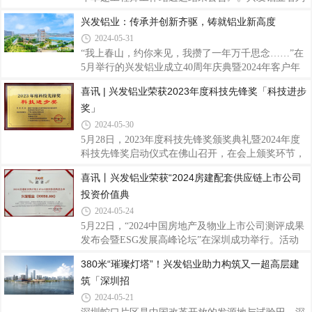
制足球赛自揭幕以来，经过多次激烈鏖战，紧张对
其中，被授予国家卓越工程师创新研究院“卓越工程
兴发铝业：传承并创新齐驱，铸就铝业新高度
决，国际教育学院留学生足球队队员们挥汗绿茵，默
师工作站”称号，作为国家级创新平台，企业可通过
契配合，用实际行动诠释了团结协作、拼搏
2024-05-31
佛山国创院与境内外高水平大学开展硕士、博士联合
培养和高水平协同创新，为公司探索高层次人才，做
“我上春山，约你来见，我攒了一年万千思念……”在
好人才引育工作，进一步推进产学研用，加快实现新
5月举行的兴发铝业成立40周年庆典暨2024年客户年
材料产业高水平科技自立自强，构建创新协同发展新
会上，广东兴发铝业有限公司（下称“兴发铝业”）领
喜讯 | 兴发铝业荣获2023年度科技先锋奖「科技进步
格局，赋能企业行业高质量发展提供重要支撑作用。
导班子带来的合唱《上春山》，以全新的艺术形式展
奖」
兴发铝业作为集铝型材研发、生产、销售、服务于一
现了兴发铝业的创新精神。事实上，作为中国专业制
体的上市企业，40年来重视人才引育平台搭建
造铝型材标杆企业，兴发铝业骨子里便带有勇于改革
2024-05-30
创新、敢做时代“弄潮儿”的基因。01接力传承，四十
5月28日，2023年度科技先锋奖颁奖典礼暨2024年度
年砥砺磨一剑兴发铝业的创新精神，从领导班子在
科技先锋奖启动仪式在佛山召开，在会上颁奖环节，
《上春山》合唱中可见一斑。这次前所未有的表演形
兴发铝业作为主要完成单位参与的《面向汽车轻量化
喜讯丨兴发铝业荣获“2024房建配套供应链上市公司
式，不仅歌曲选择创新有活力有突破，更体现了企业
的高性能铝/镁合金及部件制造技术开发与产业化》项
对传统文化的创新性传承。这种创新精神，
投资价值典
目荣获科技进步奖。这是对各研究团队和兴发铝业多
年来积极与高校科研院所等联合研发，多措并举，高
2024-05-24
度重视科技创新工作的充分肯定。兴发铝业一直以来
5月22日，“2024中国房地产及物业上市公司测评成果
注重企业的技术创新工作，坚持以自主创新与产学研
发布会暨ESG发展高峰论坛”在深圳成功举行。活动
用相结合激发企业创新活力。以瞄准产业链关键环
发布了最新的《2024房地产上市公司测评研究报
380米“璀璨灯塔”！兴发铝业助力构筑又一超高层建
节，注重前瞻性研发和布局，不断深化改革，在新产
告》，同期隆重公布了“2024房地产配套供应链上市
品开发、技术进步、科研成果转化等方面取得了
筑「深圳招
公司测评成果”，兴发铝业荣获“2024房建配套供应链
上市公司投资价值典范企业”称号，凸显兴发铝业良
2024-05-21
好的经营能力、雄厚的企业实力以及稳健的发展能