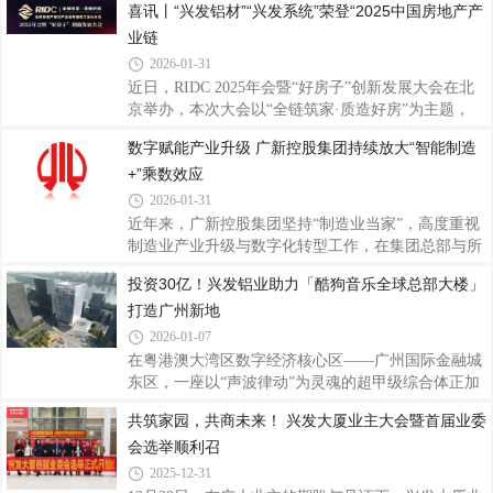
喜讯丨“兴发铝材”“兴发系统”荣登“2025中国房地产产
深化、全员赋能的奋进号角，为打赢“十五五”开局战
度融入国民经济的各个角落，成为从日常生活到航空
筑牢管理根基、凝聚发展动能。2026年是
业链
航天不可或缺的基础原材料。铝的强大之处在于它的
多功能性。然而，这种轻质金属在自然界并不是以单
2026-01-31
质金属存在的，其生产过程非常复杂。从矿石到金
近日，RIDC 2025年会暨“好房子”创新发展大会在北
属：铝的诞生三部曲纯铝并非天然存在，它的诞生需
京举办，本次大会以“全链筑家·质造好房”为主题，
经历三个关键阶段。第一步：采矿。铝来源于一种名
《2025中国房地产供应链战略诚信服务商研究报告》
数字赋能产业升级 广新控股集团持续放大“智能制造
为铝土矿的沉积岩。自1821年在法国南部首次发现以
正式发布，“兴发铝材”以15.31%的首选率荣登“2025
来，全球铝土矿资源主要集中在几内亚、越南、
+”乘数效应
中国房地产产业链战略诚信服务商·铝型材类品牌”十
强榜首，“兴发系统”以14.67% 的首选率荣登“2025中
2026-01-31
国房地产产业链战略诚信服务商·系统门窗类国产品
近年来，广新控股集团坚持“制造业当家”，高度重视
牌”十强榜首。双重登顶，既是行业对兴发实力的高
制造业产业升级与数字化转型工作，在集团总部与所
度认可，更是兴发作为中国铝型材行业领军者的标杆
属企业持续投入建设，目前已在总部层面形成工业互
投资30亿！兴发铝业助力「酷狗音乐全球总部大楼」
彰显！本次评选由全联房地产商会主导，历经10年研
联网创新与服务平台与人工智能平台两大筑基底座，
究迭代，秉持“客观、公益、公正
打造广州新地
在企业层面建立多个数字化工厂，显著提升制造业数
字化水平。2025年12月，广新控股集团凭借《铝型材
2026-01-07
行业全流程数字化智能工厂》项目成功入选国家工业
在粤港澳大湾区数字经济核心区——广州国际金融城
信息安全发展研究中心“2025年实验室重点领域优秀
东区，一座以“声波律动”为灵魂的超甲级综合体正加
典型案例”名单。该项目在广新控股集团所属企业广
速崛起。这座总投资30亿元、建筑高度132米的酷狗
共筑家园，共商未来！ 兴发大厦业主大会暨首届业委
东兴发铝业有限公司（以下简称“兴发铝业”）实现共
音乐全球总部大楼，不仅是酷狗公司首个自建总部基
享制造模式落地，推动挤压生产效率、图
会选举顺利召
地，更将成为珠江天际线的全新地标，预计2026年第
三季度正式交付使用，承载起数字音乐与AI技术融合
2025-12-31
的产业使命。酷狗音乐全球总部大楼作为广州市推动