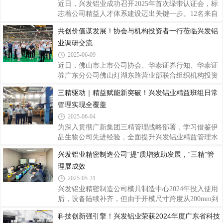
期成功上线司库系统，标志着公司资金管理数字化建
近日，兴发铝业成功召开2025年首次绿带认证会，标
设取得突破性进展。▲系统上线启动会“专项工作
志着公司精益人才体系建设迈出关键一步。12名来自
组”的组织保障为保障司库项目顺利推进，在公司数
各基地的精益骨干参与认证答辩。兴发铝业精益项目
共创价值谋发展！协会与机构投资者一行莅临兴发铝
字化变革推进委员会的指引下，公司成立了以党委书
分管领导刘允棠和广新运营管理部副总监黄进扬参与
记、董事长王立为组长，党委委员、财务总监郑建华
业调研交流
评审，为深化精益管理、强化精益改善与加速人才培
养擘画蓝图、指明方向。▲兴发铝业2025年首次绿带
2025-06-09
认证会现场里程碑时刻：精益人才认证正式启航本次
近日，佛山市上市公司协会、华泰证券行知、华泰证
绿带认证会是兴发铝业首届精益绿带人才认证活动，
券广东分公司佛山灯湖东路营业部联合组织机构投资
具有重要的里程碑意义。经过前期的项目实践与严格
者一行走进佛山港股上市公司兴发铝业
三精驱动｜精益赋能新突破！兴发铝业精益班组日常
筛选，12名来自生产、工艺、设备等关键岗位的精益
（00098.HK），通过参观兴发铝业博物馆、数字化工
骨干，围绕各自主导的改善周项目进行了精彩
管理实现全覆盖
厂以及座谈交流等方式，深入了解兴发铝业的发展现
状、战略布局与未来规划。兴发铝业副总经理杨桦、
2025-06-04
办公室主任罗国球等代表出席了活动，在深度探访之
为深入贯彻广新集团三精管理战略部署，学习借鉴伊
旅中有效增进了彼此之间的沟通互信，共探价值共
品生物公司先进经验，全面提升兴发铝业精益管理水
赢，促进合作发展。协会与机构投资者一行来到兴发
平与核心竞争力，在赴伊品生物学习考察后，根据兴
兴发铝业精密制造公司“提”质增效助发展，“三精”管
铝业精密制造工厂，作为公司第一代数字化工厂，也
发铝业党委书记、董事长王立部署及广新集团运营管
是佛山市数字化智能化示范工厂，拥有先进的生产智
理展成效
理部指导，全面启动精益班组日常管理模式建设。主
造设备，
要工作举措集团指导与试点启动。在兴发铝业党委委
2025-05-31
员、副总经理刘允棠和广新集团运营管理部副总监黄
兴发铝业精密制造公司模具制造中心2024年投入使用
进扬的指导下，选定三水基地、精密基地作为首批精
后，设备陆续补齐，但由于开模尺寸跨度从200mm到
益班组日常管理模式建设试点单位。经验转化与体系
1000mm，加工时间差异大，按以往模具制造套数作
科技创新强引擎！兴发铝业荣获2024年度广东省科技
构建。广新集团运营管理部王开聘于4月开始在三水
为统计单位的方式估算车间产能负荷量会出现较大偏