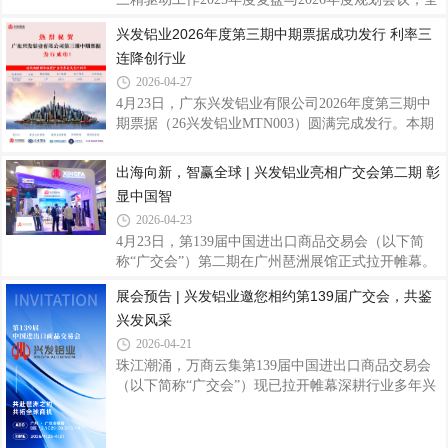
极抢抓展会机遇，携优质产品参展。央视镜头中，兴
面总结集团精益创效成果，部署新一年重点工作，并
兴发铝业2026年度第三期中期票据成功发行 利率三
发铝业展位悬挂展示迪拜哈利法塔、上海东方明珠塔
对2025年度精益先进集体与个人进行表彰。 会上，兴
连降创行业
等地标建筑的海报，清晰展示了企业参与建造的一系
发铝业凭借扎实的全链条精益运营成效，获评广新集
列成功案例，呈现出企业在高端建筑铝型材领域的
团2025年度“最佳精益实践单位”；公司精益骨干陈
2026-04-27
薪、陈斌分别荣获“精益明星”、“精益协同标兵”称
4月23日，广东兴发铝业有限公司2026年度第三期中
号，并现场接受精益黑带荣誉绶带。兴发铝业包揽集
期票据（26兴发铝业MTN003）圆满完成发行。本期
体与个人多项重磅荣誉，充分体现了公司在精益管理
票据发行规模3亿元、期限3年，发行利率低至1.9%，
方面的持续探索与积极进取。我司获“最佳实践单
全场认购倍数达2.3倍，一举创下同期限、同评级、同
出海向新，智赢全球 | 兴发铝业亮相广交会第二期 彰
位”精益黑带绶带陈斌获“精益协同标兵”称
行业债券发行利率新低，彰显资本市场对企业发展前
显中国智
景与信用资质的高度认可。作为国内铝型材行业龙头
2026-04-23
企业，兴发铝业在中期票据发行领域持续展现强劲的
4月23日，第139届中国进出口商品交易会（以下简
市场竞争力。继前两期中期票据顺利发行后，公司凭
称“广交会”）第二期在广州琶洲展馆正式拉开帷幕。
借稳健经营、AA+优质信用评级、持续向好的发展态
兴发铝业携创新精品重磅亮相，与全球客商交流互
势，实现发行利率三连降，融资成本持续优化，有效
展会预告 | 兴发铝业邀您相约第139届广交会，共鉴
鉴、共促合作，持续深化国际市场布局，共拓全球市
降低财务负担、优化债务结构，为聚焦主业、深化
兴发风采
场新机遇。展会现场，兴发铝业展位客商络绎不绝、
交流氛围热烈，来自世界各地的采购商与合作伙伴纷
2026-04-21
纷驻足观摩、深入咨询产品性能与应用方案，围绕技
珠江潮涌，万商云集第139届中国进出口商品交易会
术优势、市场合作等展开高效对接，充分展现全球市
（以下简称“广交会”）现已拉开帷幕深耕行业多年兴
场对兴发品牌与创新产品的高度认可。全球布局，品
发铝业将携系列精品与专业服务团队重磅参展广交会
牌领航兴发铝业始终坚持“追求卓越品质 服务全球客
第二期诚邀全球客商共拓合作新机遇展位效果布局全
户”的使命，深耕铝型材及高端系统门窗领域，
球·赋能未来深耕国际市场，业务覆盖东南亚、欧美