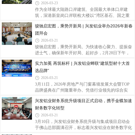
统”位列系统窗类民族品牌前三，再次彰显兴发铝业
2026-03-23
在建筑铝型材与系统门窗领域的龙头地位与核心竞争
作为全球最大陆路口岸建筑、全国最大单体口岸建
力。该测评由中国房地产业协会、易居中国房地产测
筑，深港新皇岗口岸联检大楼以“湾区基石、国之重
评中心指导、中房优采平台主办，聚焦房地产供应链
器”为定位，打造24小时智慧通关新标杆。兴发铝业
骏驰启宏图，乘势开新局 | 兴发铝业举办2026年新春
新质生产力发展，以企业申报数据、CRIC数据库、用
凭借硬核产品实力与全链条定制化服务，为这座国家
户抽样调研及公共招标信息为依据，围绕生产
团拜会
级门户工程提供高品质铝合金型材，以精工铝材护航
大国工程，助力深港通关迈入“5分钟时代”。新皇岗
2026-03-21
口岸总建筑面积约68.97万平方米，由Aedas与华阳国
骏驰启宏图，乘势开新局。为快速收心聚力、提振奋
际、深圳市综合交通设计研究院共同组成设计联合体
进士气，确保新年开好局、起好步，2月28日下午，
打造。项目以“国之重器”为设计内核，采用稳固对称
兴发铝业于总部召开2026年新春团拜会，公司领导班
实力加冕 再筑标杆 | 兴发铝业蝉联“建筑型材十大首
的建筑形态和“垂直叠加、高度复合”的创新布局，规
子成员，总部各部门负责人、员工代表等欢聚一堂，
划地上5层，地下4层，集旅检、车辆查验、
选品牌”
共叙情谊、共话发展，擘画新年发展蓝图。会上，公
司党委书记、董事长王立向全体职工干部致以诚挚的
2026-03-21
新春问候，并对大家在过去一年攻坚克难、奋楫笃行
3月11日，2026年房地产与门窗幕墙发展大会暨TOP
所取得的各项成绩表示衷心感谢。他表示，2026年
品牌盛典在广州隆重举办。凭借行业领先的综合实
是“十五五”规划的开局之年，也是公司迈向高质量发
力、技术创新能力与市场口碑，兴发铝业再度斩
兴发铝业财务系统升级项目正式启动，携手金蝶加速
展新阶段的关键之年。立足新起点，要以习近平新时
获“建筑型材十大首选品牌”榜首荣誉，并成功入库房
代中国特色社会主义思想为指导，全面贯彻落实
财务数字化转型
地产与门窗幕墙产业链AL-Survey首选创新材
料“TOP10”品牌，以连续领跑的优异成绩，稳固行业
2026-03-21
领军地位，彰显中国铝型材头部品牌的硬核竞争力。
3月10日，兴发铝业财务系统升级与集成项目启动会
本次评选由行业权威机构主办，依托AL-Survey行业
于佛山总部圆满召开，标志着兴发铝业在财务数字化
调研体系，汇聚头部幕墙企业、门窗企业、房地产开
转型道路上迈出关键步伐。该项目由兴发铝业与金蝶