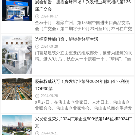
展会预告｜拥抱全球市场！兴发铝业与您相约第136
产业链“链主”企业引领作用，不断强化产业链优势，
发铝业作为广交会参展的常客，聚焦全球市场需求，
积极围绕产业链部署创新链，规范公司治理，稳健
届广交会
深挖外贸发展潜力，积极亮相释放创新活力迎客来，
为全球用户提供高品质的系统门窗产品及解决方案，
2024-10-17
以专业品质服务和产品硬实力向世界展示中国品牌的
金秋十月，相聚广州。第136届中国进出口商品交易
风采，加速品牌全球化步伐。兴发铝业40年来始终坚
会（广交会）第二期将于10月23日至10月27日在广交
持不懈耕耘打造品牌国际竞争力，伴随国内外市场的
会展馆举行，以“服务高质量发展，推进高水平开
选择高性能门窗，解锁美好新生活
趋势变局而成长，以“客户为本、品质为纲、创新引
放”为主题。兴发铝业一直深耕布局海外市场，拥抱
领、匠心智造”的核心价值观在国际市场上
2024-09-28
全球促发展，此次兴发铝业展位号：B区12.1C29-
30,D13-14诚邀各位新老客户、海内外客商莅临参
门窗是建筑外立面重要的组成部分，被誉为建筑的眼
观，交流创新思维，共襄贸易盛举。兴发铝业作为集
睛。进入9月后，秋台风一个接着一个，“摩羯”、“丽
铝型材研发、生产、销售、服务于一体的上市企业，
琵”、“贝碧嘉”、“普拉桑”、“苏力”……近期华南、西
40年来秉承“客户为本、品质为纲、创新引领、匠心
南等地区也多降雨天气。在台风暴雨甚至是严寒酷暑
智造”的核心价值观，打造铝型材绿色节能、数字化
等极端天气，一扇高性能门窗直接关乎我们栖居体
屡获权威认可！兴发铝业荣登2024年佛山企业利税
智能化、可循环铝挤压产业链，产品远销全球多个国
验。· Part.01·型材是门窗的根基坚固耐用，让生活更
TOP30第
家和
美好门窗的性能与其材质息息相关。优质的门窗型材
具备良好的硬度、强度和耐腐蚀性，能够在恶劣天气
2024-09-28
下保持稳定，为我们的家园提供坚固的防护。兴发系
9月27日，在佛山市企业家日、人才日上，佛山市企
统门窗选用优质铝型材，强度更高、耐腐蚀性更强，
业联合会、佛山市企业家协会、佛山市总商会重磅发
采用高强度注胶组角工艺，将型
布佛山骨干企业调研成果，2024年佛山企业利税
兴发铝业荣列2024广东企业500强第146位和2024广
TOP30、科技创新TOP30、国际化TOP30三个名单正
东
式发布。兴发铝业荣登2024年佛山企业利税TOP30第
14位、科技创新TOP30第21位、国际化TOP30第9
2024-09-21