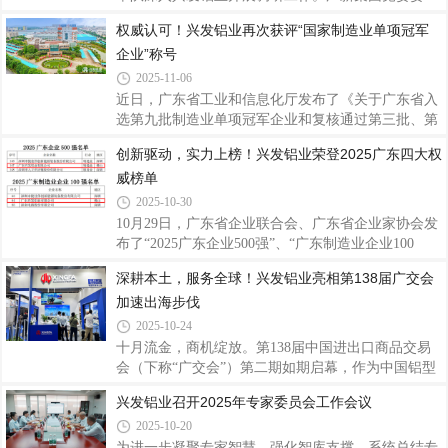
力的充分认可，彰显了公司在铝挤压材生产制造领域
员、总会计师罗俊晖参加调研。兴发铝业党委书记、
权威认可！兴发铝业再次获评“国家制造业单项冠军
的创新实力和市场竞争力。据悉，“广东省名优高新
董事长王立，董事、总经理廖玉庆参加调研。座谈会
技术产品”是广东省推动高质量发展
企业”称号
上，王立围绕兴发铝业“十四五”期间发展成效、经营
情况、存在问题及下一步工作计划等方面作详细汇
2025-11-06
报。与会人员就公司经营、行业动态及市场形
近日，广东省工业和信息化厅发布了《关于广东省入
势、“十五五”规划方案等内容展开深入研讨，为兴发
选第九批制造业单项冠军企业和复核通过第三批、第
铝业未来发展指明了方向。 刘志鸿对兴发铝业在复杂
六批制造业单项冠军企业名单的公示》，兴发铝业凭
创新驱动，实力上榜！兴发铝业荣登2025广东四大权
严峻的市场环境中表现出的韧性与成效给予了充分肯
借在技术创新、市场引领、产业链整合等方面的综合
定，并结合“十五五”规划部署，提出五点工作要求
威榜单
优势，继 2018年认定及2021年复核通过后，今年再次
顺利通过复核，摘得此项国家级殊荣，彰显了公司在
2025-10-30
铝加工细分领域的领先地位。据了解，制造业单项冠
10月29日，广东省企业联合会、广东省企业家协会发
军企业是指长期专注于制造业特定细分产品市场，生
布了“2025广东企业500强”、“广东制造业企业100
产技术或工艺国际领先，单项产品市场占有率位居全
强”、“广东创新企业100强”等名单及相关分析报告，
深耕本土，服务全球！兴发铝业亮相第138届广交会
球或国内前列的企业，代表全球制造业细分领域最高
兴发铝业荣登2025广东企业500强第147位、广东制造
发展水平和最强市场实力，且需通过严苛的复
加速出海步伐
业企业100强第64位、广东创新企业100强第60位；同
期，广东省制造业协会、广东省发展和改革研究院、
2025-10-24
暨南大学产业经济研究院联合发布了“2025年广东省
十月流金，商机绽放。第138届中国进出口商品交易
制造业企业500强”名单，兴发铝业以营业收入
会（下称“广交会”）第二期如期启幕，作为中国铝型
1886617万元荣登榜单第32位，充分展现了兴发铝业
材行业的领军企业，兴发铝业携多款高性能系统门窗
兴发铝业召开2025年专家委员会工作会议
强健的综合实力和创新能力。据了解，广东企业500
及产品应用解决方案亮相展会，向全球客商展示技术
强及行业百强榜由广东省企业联合会、广东省企业
2025-10-20
创新实力，诠释高端化、绿色化、全球化发展成果。
本次广交会上，兴发铝业重点推出了兴发125全景门
为进一步凝聚专家智慧、强化智库支撑，系统总结专