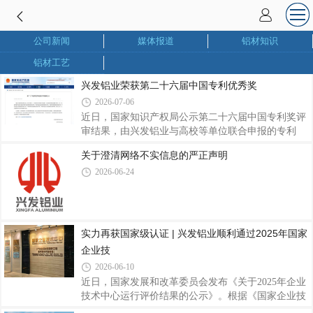
公司新闻
媒体报道
铝材知识
铝材工艺
兴发铝业荣获第二十六届中国专利优秀奖
2026-07-06
近日，国家知识产权局公示第二十六届中国专利奖评
审结果，由兴发铝业与高校等单位联合申报的专利
《一种耐蚀的铝合金复合涂层及其制备方法与应用》
关于澄清网络不实信息的严正声明
（专利号：ZL202111237502.2）获评中国专利优秀
2026-06-24
奖。该专利针对铝合金耐腐蚀技术进行攻关，通过优
化表面复合涂层制备方案，显著提升铝型材防腐性
能，可广泛适配建筑及工业制造等应用场景，为延长
铝合金制品寿命、拓展高端应用领域提供有力支撑。
作为联合完成单位，兴发铝业始终坚持产学研协同创
实力再获国家级认证 | 兴发铝业顺利通过2025年国家
新，积极联动高校、科创企业开展技术攻关。此次获
企业技
奖，既是对兴发铝业研发实力和产学研成果的认可，
2026-06-10
近日，国家发展和改革委员会发布《关于2025年企业
技术中心运行评价结果的公示》。根据《国家企业技
术中心认定管理办法》及相关评价工作要求，广东兴