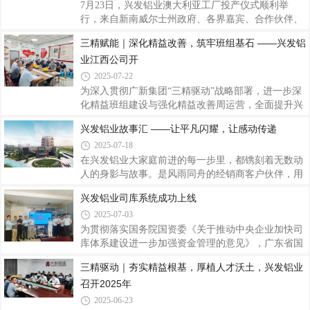
现推出“兴发铝业故事汇”系列报道，刊载部分先进个
7月23日，兴发铝业澳大利亚工厂投产仪式顺利举
人与团队故事，共同书写兴发铝业记忆，传递温暖光
行，来自新南威尔士州政府、各界嘉宾、合作伙伴、
芒，营造见贤思齐、携手奋进的浓厚氛围，为兴发铝
兴发铝业领导以及项目团队成员代表等出席仪式，共
三精赋能｜深化精益改善，筑牢班组基石 ——兴发铝
业开创更美好的未来汇聚磅礴力量。兴发铝业子公司
同见证这一重要时刻，这是兴发铝业在全球化战略布
生产副总经理徐洪刚，一名中共党员，也是一
业江西公司开
局上迈出的坚实一步，为公司全球发展蓝图绘就了浓
墨重彩的一笔，对于提升公司国际影响力、深化国际
2025-07-22
合作具有重要里程碑意义。兴发铝业澳大利亚工厂位
为深入贯彻广新集团“三精驱动”战略部署，进一步深
于新南威尔士州托马戈，厂区总面积26522平方米，
化精益班组建设与强化精益改善周运营，全面提升兴
是兴发铝业投建的第一家海外基地，项目规划总产能
发铝业精益管理水平与核心竞争力。兴发铝业精益项
兴发铝业故事汇 ——让平凡闪耀，让感动传递
2万吨，专注于新型高端铝型材产品的应用和推广，
目分管领导刘允棠、广新集团运营管理部副总监黄进
严格执行工业基础、智能制造、绿色制造等重点领域
2025-07-18
扬，联合前往兴发铝业江西公司进行精益班组与改善
周考察赋能。一、强化改善周运营，以精准突破促精
在兴发铝业大家庭前进的每一步里，都镌刻着无数动
细管理7月7日，江西公司6月份两项改善周项目总结
人的身影与故事。是风雨同舟的经销商客户伙伴，用
评审会议顺利召开。兴发铝业精益项目分管领导刘允
信任与智慧共绘蓝图；是日夜坚守的兴发铝业员工，
兴发铝业司库系统成功上线
棠、广新集团运营管理部副总监黄进扬及江西公司生
用汗水与匠心铸就品质；是身边那些默默付出的同
2025-07-03
产副总颜新桥莅临指导，为深化精益管理、强化改善
事，用点滴善举温暖人心；是每一个在平凡岗位上，
成效与加速人才培养锚定方向。各车间精益员
绽放出不平凡光芒的你……这些故事，这些感动，值
为贯彻落实国务院国资委《关于推动中央企业加快司
得被更多人看见！兴发铝业故事汇这是一个专属于您
库体系建设进一步加强资金管理的意见》，广东省国
的舞台，一个传递心声、汇聚力量的港湾。我们诚挚
资委《关于推动省属企业司库体系建设的指导意
三精驱动｜夯实精益根基，厚植人才沃土，兴发铝业
地邀请您，拿起笔，举起镜头，说出您心底那份与兴
见》，积极响应广新集团对兴发铝业司库系统的建设
召开2025年
发铝业相连的感动与力量！一、你的故事，我们想听
要求，兴发铝业结合公司资金管理业务特点，在项目
无论您是个人或是团队，只要您的故事与兴发铝
组和相关业务部门三个月的通力协作与努力下，于近
2025-06-23