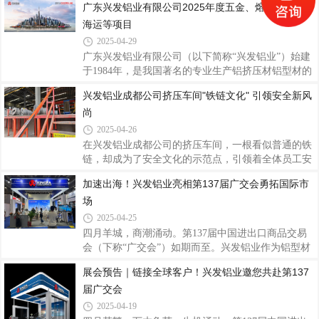
广东兴发铝业有限公司2025年度五金、熔辅、包材、
了坚实基础。实地考察交流 携手同行共赢越南经销商
1984年创立以来，历经四十余载风雨兼程，从一家名
海运等项目
团在兴发铝业工作人员的带领下，前往总部厂区内各
不见经传的铝型材厂崛起成为行业领军者，更以技术
大生产车间进行实地考察，现场观摩了解铝型
创新、品质坚守、数智生产和全球化视野，打造出兼
2025-04-29
具行业标杆意义与品牌特色的企业形象。一、品质坚
广东兴发铝业有限公司（以下简称“兴发铝业”）始建
守，筑牢品牌基石在兴发铝业的品牌文化体系
于1984年，是我国著名的专业生产铝挤压材铝型材的
中，“客户为本、品质为纲、创新引领、匠心智造”十
大型企业。目前在全国有7个生产基地，包括广东佛
兴发铝业成都公司挤压车间"铁链文化" 引领安全新风
六字核心价值观贯穿始终，产品理念强调“苛求细
山（3个）、江西宜春、四川成都、河南沁阳、浙江
节、过程控制”，通过建立国家认可实验室、实施现
尚
湖州基地，海外澳洲基地接近完成建设，越南基地正
代化
在建设中。2011年，广新控股集团（2023年及2024年
2025-04-26
《财富》世界500强）入股兴发，开创中国铝型材行
在兴发铝业成都公司的挤压车间，一根看似普通的铁
业国有、民营混合所有制之先河，从强化党建引领、
链，却成为了安全文化的示范点，引领着全体员工安
优化法人治理结构、现代企业管理、规范高效运作，
全意识与行为的深刻转变。从物理防护到精神图腾，
加速出海！兴发铝业亮相第137届广交会勇拓国际市
到整个企业文化和全体员工精神面貌方方面面都焕然
从个体习惯到全员参与，“铁链文化”的实践与深化，
一新，兴发铝业迎来了良性扩张。近年来，兴发
场
不仅塑造了公司的安全底色，更成为保障员工生命安
全的坚实防线。（图为14#厂房送模平台送模口区域
2025-04-25
近貌）铁链安全文化的起源与示范物理防线的诞生为
四月羊城，商潮涌动。第137届中国进出口商品交易
杜绝送模平台区域的意外坠落风险，14#厂房率先在
会（下称“广交会”）如期而至。兴发铝业作为铝型材
平台四周设置铁链防护装置。兴发铝业成都公司总经
行业龙头企业，聚焦国际市场需求，为全球用户带来
展会预告｜链接全球客户！兴发铝业邀您共赴第137
理谭日纯明确提出要求：机台员工每日检查铁链完好
智能高品质系统门窗产品及应用解决方案，积极推动
性，并在模具搬运作业后必须挂回铁链，形成
届广交会
品牌出海，以产品硬实力和卓越品质服务向全球展示
中国智造的风采，加速出海步伐，全力拓展国际市
2025-04-19
场。图：兴发铝业展位兴发铝业是中国先进铝型材制