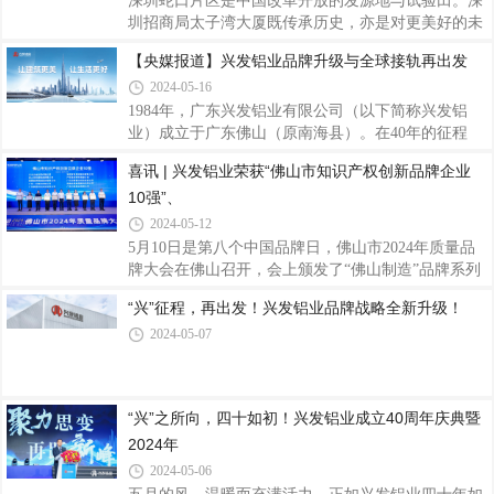
深圳蛇口片区是中国改革开放的发源地与试验田。深
力，也是社会各界对兴发铝业投资价值的认可。公司
圳招商局太子湾大厦既传承历史，亦是对更美好的未
在《房建供应链投资赛道分析报告》2023年房建供应
来许下希冀。项目位于深圳的入海口——蛇口的核心
【央媒报道】兴发铝业品牌升级与全球接轨再出发
链上市公司营收排行榜TOP100位列第33名，2023年
地段，区位优势得天独厚，是“一带一路”国家战略落
房建供应链上市公司净利润排行榜TOP100位列第36
2024-05-16
位的又一重要支点。项目是由高度为380米的塔楼和
名
附属裙房组成，总建筑面积约170万㎡，以“一湾三坊
1984年，广东兴发铝业有限公司（以下简称兴发铝
城中城”为概念，集纳邮轮母港、总部基地、文化创
业）成立于广东佛山（原南海县）。在40年的征程
意、教育医疗、会议展览等多元特色业态于一体的大
中，它对品质和服务的精益求精造就了行业标杆。对
喜讯 | 兴发铝业荣获“佛山市知识产权创新品牌企业
型超高层建筑，打造超级湾区滨海城市综合体，是招
于未来，兴发铝业品牌形象全新升级，力谋新发展。
10强”、
商局集团的“头号工程”，建成后将成为深圳太子湾片
勇立潮头挺起国之铝业“脊梁”历经风雨，兴发铝业从
区的标志性建筑，也将是“深圳市太子湾
一家乡镇企业到如今的中国铝挤压材领军企业， 2008
2024-05-12
年，公司于香港联交所主板上市。之后随着广东省广
5月10日是第八个中国品牌日，佛山市2024年质量品
新控股集团有限公司和中国联塑集团控股有限公司分
牌大会在佛山召开，会上颁发了“佛山制造”品牌系列
别在2011年和2018年入股。如今，兴发铝业的产品常
榜单，兴发铝业凭借品质和口碑实力荣获“佛山市知
“兴”征程，再出发！兴发铝业品牌战略全新升级！
见诸在国内外的建筑门窗幕墙系统、电子设备、机械
识产权创新品牌企业10强”、“佛山市匠心品质品牌企
装备、轨道交通、航空、船舶等领域等场景或载
2024-05-07
业50强”称号。兴发铝业作为铝型材行业的龙头企
业，专注铝挤压材的生产制造销售已有40载，目前在
中国拥有七大生产基地，国外澳洲基地正在建设中，
越南基地已启动筹建。多年来兴发铝业积极参与标准
“兴”之所向，四十如初！兴发铝业成立40周年庆典暨
的起草编制工作，以标准推动企业创新发展，现已参
2024年
与起草制定2项国际标准、77项国家标准、33项行业
标准和31项团体标准，并通过严格细分生产工
2024-05-06