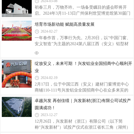
ESD125A提升推拉门系统、ENW65外开窗系统、
铝型材行业国有、民营混合所有制之先河，是中国著
2024-03-08
D196-
名的专业生产建筑铝型材、工业铝型材的大型企业，
初春三月，万物齐吟。一场备受瞩目的盛会即将开
跻身铝型材世界先进行列。目前在中国拥有七大生产
启。2024年3月11-13日广州保利世贸博览馆第30届门
基地，国外澳洲基地正在建设中，越南基地正在规
窗幕墙新产品博览会强势来袭兴发铝业将携系列精品
划，产品在高端铝合金挤压材市场保持着较高的市场
培育市场新动能 赋能高质量发展
如期亮相，全方位呈现产品优势、核心技术、品牌以
占有率，全球无数标志性大型重点建设工程项目如
及综合实力，与众多业内精英企业共同缔造一场门窗
2024-02-27
幕墙行业盛宴。兴发铝业展位：3号馆3B26诚邀各界
一年春作首，万事行为先。2月20日，以“中国门窗、
客户朋友亲临现场，共赴盛会。「兴发铝业展位」兴
安义智造”为主题的2024第八届江西（安义）铝型材
发铝业展台将以简约明朗设计，结合展示区、接待
及门窗博览会圆满收官。作为龙年新春第一场盛会，
区、洽谈区等多方位人性化的布局规划，展现兴发铝
已成为行业标杆、铝材门窗人的默契之行，既展示了
业品牌形象同时为参观者带来全新系统产品的体验，
铝型材及门窗行业的最新成果，更分享了未来行业发
绽放安义，未来可期 ！兴发铝业全国招商中心顺利开
聚焦兴发铝业主打系列系统门窗产品以及荣获北极星
展的趋势，围绕数字化、智能化、绿色化、定制化、
业
品牌化、国际化等发展方向让我们看到了铝型材及门
2024-02-19
窗行业未来的无限可能。在这个日新月异的时代，创
2月17日，位于中国江西（安义）建材门窗博览中心
新成为了行业发展的核心动力。2月18日，龙年首个
商铺110-111号兴发铝业全国招商中心在众多来宾的
工作日，多个省份召开“新春第一会”，广东省委、省
见证和祝福下正式落成运营开业，踏上与全国厂商们
政府召开全省高质量发展大会，黄坤明同志
卓越兴发 再创佳绩｜兴发新材(浙江)有限公司试投产
合作共赢、资源互补、共谋发展的康庄大道！也预示
圆满成功！
着兴发铝业全国招商中心迎来了全新开始，未来可
期！兴发铝业作为铝型材行业龙头企业，自1984年成
2023-12-27
立以来，兴发人团结拼搏、扎实奋进，一步一个脚
12月26日，兴发新材（浙江）有限公司（以下简
印，荣获无数嘉奖，现已是“国家制造业单项冠军示
称“兴发新材”）试投产仪式在浙江省长三角（湖州）
范企业”、“国家知识产权示范企业”、“国家知识产权
产业合作区（以下简称“长合区”）隆重举行。长合区