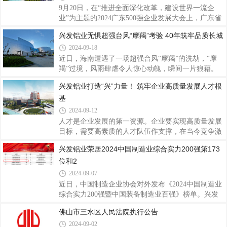
位。兴发铝业作为1984年创立于佛山的铝挤压行业知
9月20日，在“推进全面深化改革，建设世界一流企
名品牌上市企业，始终秉持“勤奋进取、开拓创新、
业”为主题的2024广东500强企业发展大会上，广东省
务实发展、服务社会”的兴发精神，强内功，扬品
企业联合会、广东省企业家协会发布2024广东企业
兴发铝业无惧超强台风“摩羯”考验 40年筑牢品质长城
牌，积极开拓国内外市场，在复杂的经济形势下依旧
500强及行业百强榜。兴发铝业在2024广东企业500强
保持业绩平稳增长，守法经营、依法纳税，展示了良
2024-09-18
榜单荣列第146位、2024广东制造业企业100强榜单荣
好的社会形
列第63位，再次展现了兴发铝业的强劲实力。据了
近日，海南遭遇了一场超强台风“摩羯”的洗劫，“摩
解，广东企业500强及行业百强榜由广东省企业联合
羯”过境，风雨肆虐令人惊心动魄，瞬间一片狼藉。
会、广东省企业家协会发布，自2005年以来，在中国
市政设施严重损坏，停水停电，房屋倒塌，树木被连
兴发铝业打造“兴”力量！ 筑牢企业高质量发展人才根
企业联合会的指导下，在有关部门、企联组织、行业
根拔起，多台风机被吹断，海口、文昌两地直接经济
基
协会的大力支持下，参照国际通行做法，本次以2023
损失近600亿元。整个城市被台风蹂躏得满目苍夷，
年企业营业收入为基本标准作出排序，真实地反映广
成为建国以来登录我国大陆地区最强的秋台风，登录
2024-09-12
时最大风力在17级以上。海南作为兴发铝业在全国销
人才是企业发展的第一资源。企业要实现高质量发展
售布局的其中一个站点，在超强台风的摧残下，海南
目标，需要高素质的人才队伍作支撑，在当今竞争激
很多建筑物都严重受损，玻璃爆碎，边框变形，窗扇
烈的市场环境中，人才的培养与发展是企业长期成功
兴发铝业荣居2024中国制造业综合实力200强第173
掉落。在放眼一片残局的景象中，风雨洗礼出真正过
的关键。兴发铝业经过40年的发展，培养了一支多层
硬品质，此次台风登陆地海南使用兴发铝业产
位和2
次、高素质的人才队伍，为企业的高质量发展注入了
强劲动力，赢得了广泛的社会赞誉和良好信誉。一直
2024-09-07
以来，兴发铝业秉持“以人为本、以诚取信、以质取
近日，中国制造企业协会对外发布《2024中国制造业
胜”的经营宗旨，坚信“人才，是兴发之本”，注重顶层
综合实力200强暨中国装备制造业百强》榜单。兴发
设计，大力实施人才强企战略，围绕人才引进、人才
铝业凭借强大的综合实力和出色的业绩表现，分别荣
佛山市三水区人民法院执行公告
培养等重点工作，通过一系列举措，致力于打造一支
获2024中国制造业综合实力200强第173位和2024中国
高素质、富有创新精神的团队，以进一步
2024-09-02
装备制造业100强第94位，彰显了兴发铝业在中国铝