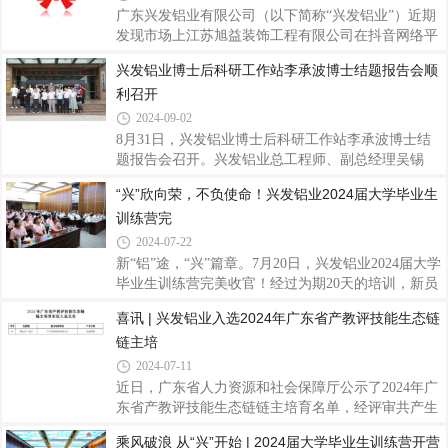
挤压材行业的先进地位。据悉，此次榜单的发布是中
广东兴发铝业有限公司（以下简称“兴发铝业”）近期
国制造企业协会对我国制造业企业进行全面、科学、
发现市场上江苏旭益装饰工程有限公司在抖音网络平
独立调查研究的成果。经过对超过8000家中国大陆制
台发布损害兴发铝业名誉的内容。为维护企业和消费
兴发铝业博士后科研工作站李承波博士结题报告会顺
造型企业的数据采集与深入分析，严格按照营业收
者合法权益，营造清朗健康的市场环境，兴发铝业已
利召开
入、资产总额、利润总额、所有者权益、研发投入、
采取法律行动，现将法院判决内容《佛山市三水区人
从业人数等多维度指标进行综合评分，并邀请百位
民法院执行公告》予以公布。请广大消费者不要轻信
2024-09-02
网络谣言，避免被不实信息误导。兴发铝业也将、恶
8月31日，兴发铝业博士后科研工作站李承波博士结
意造谣诽谤等违法违规行为坚决从严查处，绝不姑
题报告会召开。兴发铝业总工程师、副总经理吴锡
息。 最后，感谢所有一直以来信任和支持兴发铝业的
坤、技术中心罗铭强部长、资深专家王顺成博士、技
“兴”欣向荣，不负使命！兴发铝业2024届大学毕业生
客户及合作伙伴。我们将一如既往地努力提供更好的
术专家侯陇刚博士等出席会议。报告会上，李承波博
产品和服务，恪守诚信经营理念。希望大家共
训练营完
士围绕其在站期间的研究课题《汽车用高强韧7xxx 铝
型材形/性协同调控研究》作结题汇报，详细阐述了新
2024-07-22
能源汽车用轻量化铝合金的背景及市场，系统解读了
新“铝”途，“兴”篇章。7月20日，兴发铝业2024届大学
7005铝合金热变形行为研究，深入剖析了挤压模拟及
毕业生训练营完美收官！经过为期20天的培训，新员
挤压工艺对7005铝合金组织性能的影响，同时讲解了
工们不仅对企业概况和未来的发展蓝图有了全面深入
喜讯 | 兴发铝业入选2024年广东省产教评技能生态链
7005铝合金的淬火敏感性研究，探讨了时效对7005铝
的了解，更在心态和思维上逐渐适应了职场的要求。
合金组织性能的影响。专家们认真聆听了李承波
链主培
他们从青涩的学子蜕变成了充满朝气和活力的职场新
人，为兴发的蓬勃发展注入了强大的新动力。在培训
2024-07-11
期间，我们不仅注重个人技能的提升，更重视团队协
近日，广东省人力资源和社会保障厅公示了2024年广
作与知识共享。7月20日上午，我们举办了2024届大
东省产教评技能生态链链主培育名单，经评审共产生
学毕业生训练营结营团队汇报，旨在通过交流与反
107家培育单位。广东兴发铝业有限公司作为铝型材
乘风破浪 从“兴”开始 | 2024届大学毕业生训练营开营
思，进一步巩固培训成果，激发人才潜能。各小组代
行业龙头企业，入选链主培育单位名单。“产教评”融