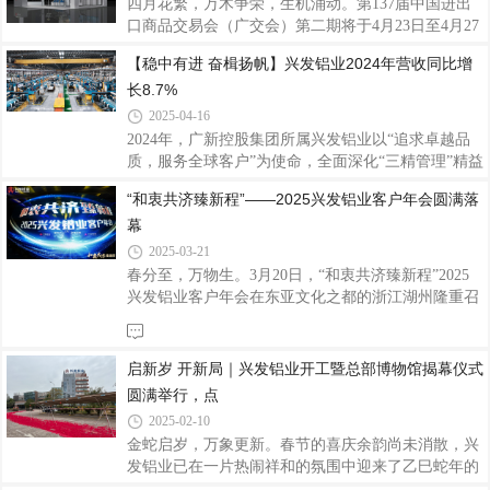
四月花繁，万木争荣，生机涌动。第137届中国进出
造商之一，也是国家制造业单项冠军企业，一直致力
口商品交易会（广交会）第二期将于4月23日至4月27
于铝型材的研发、生产与销售，产品远销全球多个国
日在广交会展馆举行，作为中国外贸的 “晴雨表” 和
【稳中有进 奋楫扬帆】兴发铝业2024年营收同比增
家和地区。此次参展，兴发铝业洞察市场需求进行产
“风向标”，广交会是全球贸易的重要平台，也是企业
品创新，重点展示了168电动全景门系列、123W
长8.7%
展示实力、开拓国际市场的绝佳机会。兴发铝业作为
集铝型材研发、生产、销售、服务于一体的上市企
2025-04-16
业，将携代表性精品亮相本届广交会，此次兴发铝业
2024年，广新控股集团所属兴发铝业以“追求卓越品
展位号：B区12.1C29-30，D13-14，诚邀海内外客户
质，服务全球客户”为使命，全面深化“三精管理”精益
莅临展位洽谈合作，扩思路、谋新篇。兴发铝业41年
创效，实现营业收入188.55亿元，同比增长8.7%；净
“和衷共济臻新程”——2025兴发铝业客户年会圆满落
的发展历程中，始终秉承 “客户为本、品质为纲、创
利润8.28亿元。近五年营业收入及净利润的复合增长
新引领、匠心智造” 的核心价值观，打造铝
幕
率分别达10.8%及6.6%，各项经营指标持续向好，进
一步巩固行业领先地位。主业优势持续强化兴发铝业
2025-03-21
聚焦建筑铝型材核心主业，通过智能制造升级和全球
春分至，万物生。3月20日，“和衷共济臻新程”2025
化布局双轮驱动，显著提升主业竞争力。兴发铝业建
兴发铝业客户年会在东亚文化之都的浙江湖州隆重召
筑铝型材板块实现销售收入166.21亿元，同比增长
开，兴发铝业党委书记董事长王立、董事总经理廖玉
17.7%，创下历史新高。在智能制造升级方面，顺利
庆、公司领导班子成员、特邀嘉宾、经销商代表、合
完成浙江湖州项目建设，生产效率稳步提升。
作伙伴以及兴发铝业的同仁们齐聚一堂，携手研讨发
启新岁 开新局｜兴发铝业开工暨总部博物馆揭幕仪式
展规划，共同见证荣耀时刻，齐心畅谈未来蓝图。
圆满举行，点
2025-02-10
金蛇启岁，万象更新。春节的喜庆余韵尚未消散，兴
发铝业已在一片热闹祥和的氛围中迎来了乙巳蛇年的
首个开工日。2月6日，公司内外张灯结彩，处处洋溢