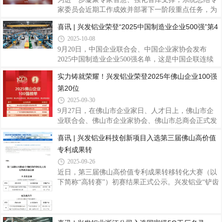
系列、兴发80系列多功能铝合金窗系统等系统门窗产
家委员会近期工作成效并部署下一阶段重点任务，为
品，从空间适配到功能升级，精准契合全球市场需
集团谋划“十五五”发展战略蓝图、聚力实现高质量发
喜讯 | 兴发铝业荣登“2025中国制造业企业500强”第4
求。兴发125全景门系列以极简设计重构空间美学。
展提供坚实支撑。10月16日，兴发铝业组织召开了
2025-10-08
以窄边框、大板块玻璃为特色，视野开阔，符合现代
2025年专家委员会工作会议。集团党委书记、董事长
建筑审美潮流。产品不仅具备优异的抗风压性能和
王立出席会议并讲话。会上，专家委员会主任罗用冠
9月20日，中国企业联合会、中国企业家协会发布
作了阶段性工作汇报，指出委员会围绕技术创新和工
2025中国制造业企业500强名单，这是中国企联连续
艺优化，通过深入基层、流程改进等系列举措，在模
第21次向社会发布该项榜单。兴发铝业凭借持续创新
实力铸就荣耀！兴发铝业荣登2025年佛山企业100强
具技术攻关等方面取得了进展。汇报还分析了当前工
的制造实力和稳健的市场表现，位列榜单第475名，
第20位
作存在的问题，并制定了后续攻关计划。在此基础
彰显了公司在复杂市场环境中的强劲韧性与综合竞争
上，与会人员围绕汇报内容进行了座谈交流，进
力。据悉，“中国制造业企业500强”榜单由中国企业
2025-09-30
联合会、中国企业家协会联合发布，是中国制造业领
9月27日，在佛山市企业家日、人才日上，佛山市企
域最具权威性和影响力的企业实力评价体系之一。该
业联合会、佛山市企业家协会、佛山市总商会正式发
榜单以企业年度营业收入为主要评价依据，综合考量
布 2025 年佛山骨干企业调研成果，兴发铝业凭借稳
喜讯 | 兴发铝业科技创新项目入选第三届佛山高价值
其他经营指标，旨在筛选出代表中国制造业发展水平
健的经营业绩和坚实的制造根基，荣登2025年佛山企
的领军企业群体。兴发铝业作为中国领先的铝型材
专利成果转
业100强第20位、佛山制造业企业100强第9位和佛山
企业利税贡献TOP30第17位，彰显兴发铝业在佛山高
2025-09-26
质量发展格局中的先进地位和强劲的综合实力。兴发
近日，第三届佛山高价值专利成果转移转化大赛（以
铝业作为1984年创立于佛山的铝型材行业知名品牌企
下简称“高转赛”）初赛结果正式公示。兴发铝业“铲齿
业，始终以“勤奋进取、开拓创新、务实发展、服务
散热器用铝型材制备技术研发及应用”及“汽车用新型
社会”的兴发精神，强内功，扬品牌，积极开拓国内
高强耐蚀Al-Mg-Si系铝合金关键技术开发”两大参赛
外市场，在复杂的经济环境下保持了业绩的持续增
项目成功入选初赛两百强名单，彰显了兴发铝业在铝
合金材料研发与高端制造领域的领先实力，及其推动