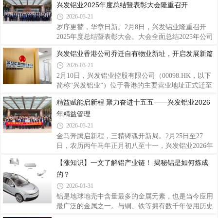
兴发铝业2025年度总结暨表彰大会隆重召开
发企业及行业专家，围绕产品质量、技术创新、服务
软件（中国）有限公司联合推进，旨在通过系统升级
能力、品牌口碑、市场应用等维度综合评审。评选结
2026-03-21
与多平台集成，推动财务核算标准化、一体化、自动
果兼具专
化、智能化，为集团高质量发展注入新动能。会上，
岁序更替，华章日新。2月8日，兴发铝业隆重召开
兴发铝业财务副总监、项目负责人刘权锋指出，随着
2025年度总结暨表彰大会。大会全面总结2025年公司
公司业务不断拓展，实施财务系统优化升级已刻不容
发展历程与经营成果，研究部署2026年战略方向与重
兴发铝业香港公司乔迁自有物业新址，开启发展新篇
缓。本次项目将以“标准化、一体化、自动化、智能
点任务，同时表彰在各项工作中表现突出的优秀个人
2026-03-21
化”为建设路径，打通ERP、司库、财务共享、设备系
和先进团队，进一步凝聚奋斗力量，激励全体员工以
统等多平台数据壁垒，统一主数据管理，全面
更加积极昂扬的姿态投身“十五五”开局新征程。会
2月10日，兴发铝业控股有限公司（00098.HK，以下
上，公司总经理廖玉庆作了2025年度工作总结及2026
简称“兴发铝业”）位于香港的主要营业地址正式迁至
年度工作计划的报告。他充分肯定了兴发铝业在过去
香港九龙观塘区观塘道波顿科创中心。新办公地址为
精益赋能启新程 聚力奋进十五五——兴发铝业2026
一年所取得的发展成就，深刻剖析了当前公司发展进
公司自有物业，此举进一步夯实了公司在香港的业务
年精益管理
程中存在的短板与挑战，并对公司2026年的整体奋斗
根基，提升了运营稳定性。据了解，新址所在的九龙
目标进行了展望。廖玉庆指出，2025年是兴发铝
观塘区是香港重要的商务及科创产业聚集区，交通网
2026-03-21
络发达，商业配套成熟，能为客户接待、商务合作及
金马奔腾启新程，三精铸魂开新局。2月25日至27
品牌展示提供更优质的平台。作为在香港联合交易所
日，农历丙午马年正月初八至十一，兴发铝业2026年
主板上市的企业，兴发铝业始终坚持以全球化视野布
精益管理骨干培训班在公司总部大楼圆满举行。培训
【涨知识】一文了解铝产业链！ 揭秘铝是如何炼成
局业务。此次迁入自有物业，是公司优化运营资源的
通过线上+线下的形式，覆盖参训人数共131人。公司
重要举措，不仅彰显了公司稳健发展的实力，
的？
领导班子、各基地总经理、副总经理及生产、质量、
技术等关键岗位负责人齐聚一堂，其中线下80余人，
2026-01-31
线上同步参训50余人。这既是一场收心归位的“新春
铝是地球地壳中含量最多的金属元素，也是当今应用
第一训”，更是兴发铝业在“十五五”规划谋篇布局的关
最广泛的金属之一。与铜、铁等拥有数千年使用历史
键节点，以“三精管理”为重要抓手，吹响新一年精益
的金属不同，铝的工业化应用仅有一百多年，却已深