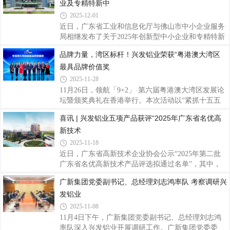
直观展现核心竞争力。投资者一行首先走访
业及专精特新中
奖，三水公司“1800T单机产能提升”项目荣获三等
奖。充分展现了兴发铝业在精益创效与持续改进方面
2025-12-01
的扎实功底与团队活力。训练营结营会议上李俭强进
近日，广东省工业和信息化厅与佛山市中小企业服务
行优秀项目分享两个获奖项目分别实现关键突
局相继发布了关于2025年创新型中小企业和专精特新
破：“幕墙料理论重提升”项目通过优化模具设计流
中小企业认定（复核）结果的公告，兴发铝业子公司
品牌力量，湾区标杆！兴发铝业荣获“粤港澳大湾区
程、建立试模反馈机制等举措，有效提升了幕墙料的
广东兴发精密制造有限公司（以下简称“兴发铝业精
尺寸精度与材料利用效率。“1800T单机产能提升”项
最具品牌价值奖
密制造公司”）凭借扎实的创新实力、突出的专业优
目
势以及稳健的发展态势，顺利通过这两项重要资质的
2025-11-28
复核，标志着公司在持续创新能力、专业发展水平及
11月26日，领航「9+2」·第六届粤港澳大湾区发展论
精细化经营管理等方面获得了政府与行业的高度认
坛暨颁奖典礼在香港举行。本次活动以“紧抓十五五
可。据悉，创新型中小企业是优质中小企业梯度培育
机遇 大湾区领航新局”为主题，汇聚政府、金融、科
喜讯 | 兴发铝业五项产品获评“2025年广东省名优高
的基础层级，更是企业创新能力的核心认证标志，其
技及产业界代表，期间，兴发铝业凭借强大的品牌影
复评严格考量企业的创新投入、成长性表现及专
新技术
响力以及在铝挤压材领域的深厚积累，荣获“粤港澳
大湾区最具品牌价值奖”殊荣，这是对兴发铝业40多
2025-11-18
年来深耕主业、锐意进取的充分肯定，也彰显了公司
近日，广东省高新技术企业协会公示“2025年第二批
领先的综合实力与品牌美誉度。据了解，活动自2020
广东省名优高新技术产品评选拟通过名单”，其中，
年创办以来，已连续举办六届，成为推动大湾区资源
广东兴发铝业有限公司的“新型隔热节能窗纱一体窗
广新集团党委副书记、总经理刘志鸿率队 考察调研兴
对接与合作发展的重要平台。领航「9+2」·第六届粤
铝型材”“汽车部件用高强度、耐腐蚀铝型材”“电子设
港澳大湾区发展论坛暨颁奖典礼旨在分享湾
发铝业
备用易切削高精度结构件铝型材”和子公司广东兴发
精密制造有限公司的“建筑铝模板用高可挤压性6xxx
2025-11-08
系铝合金型材”“绿色节能铝合金隔音隔热门窗”共五项
11月4日下午，广新集团党委副书记、总经理刘志鸿
产品上榜，是对公司技术创新和产品研发成果转化能
率队深入兴发铝业开展调研工作。广新集团党委委