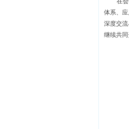
在会
体系、应
深度交流
继续共同