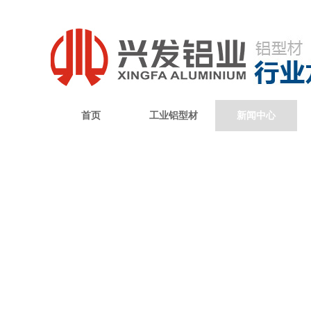
首页
工业铝型材
新闻中心