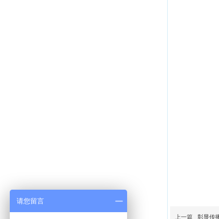
请您留言
上一篇
彰显传