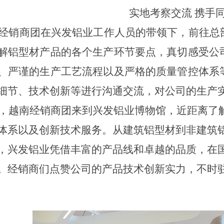
实地考察交流
携手
经销商团在兴发铝业工作人员的带领下，前往总
解铝型材产品的各个生产环节要点，真切感受公
、严谨的生产工艺流程以及严格的质量管控体系
细节、技术创新等进行沟通交流，对公司的生产
，越南经销商团来到兴发铝业博物馆，近距离了
体系以及创新技术服务。从建筑铝型材到非建筑
，兴发铝业凭借丰富的产品线和卓越的品质，在
。经销商们点赞公司的产品技术创新实力，不时