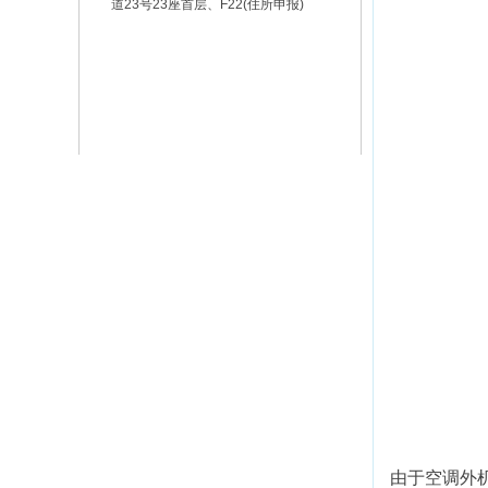
道23号23座首层、F22(住所申报)
由于空调外