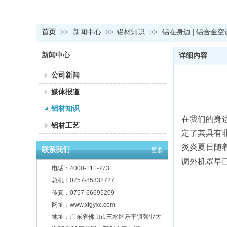
首页
>>
新闻中心
>>
铝材知识
>>
铝在身边 | 铝合
新闻中心
详细内容
公司新闻
媒体报道
铝材知识
在我们的身
铝材工艺
定了其具有
炎炎夏日随
联系我们
更多
调外机罩早
电话：4000-111-773
总机：0757-85332727
传真：0757-66695209
网址：www.xfgyxc.com
地址：广东省佛山市三水区乐平镇强业大