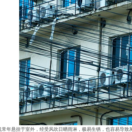
机常年悬挂于室外，经受风吹日晒雨淋，极易生锈，也容易导致