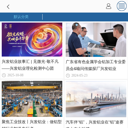
默认分类
兴发铝业故事汇 | 见微光·敬不凡
广东省有色金属学会铝加工专业委
——兴发铝业理化检测中心团
员会&喻问传媒探厂兴发铝业
2025-10-08
2024-05-23
聚焦工业技改丨兴发铝业：做铝型
汽车伴“铝”，兴发铝业在“铝”途赛