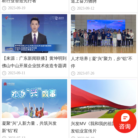
材行业智造先行者
道上奋力驰骋
2023-09-19
2023-09-12
【来源：广东新闻联播】黄坤明到
人才培养 | 凝“兴”聚力，步“铝”不
佛山中山开展企业技术改造专题调
停
2023-09-11
2023-07-26
凝聚“兴”人新力量，共筑兴发
兴发MV《我和我的祖国》——兴
新“铝”程
发铝业宣传片