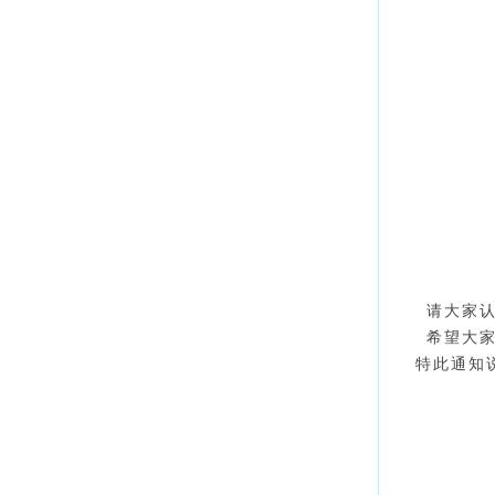
请大家
希望大
特此通知说