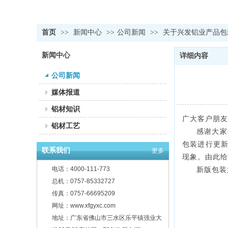
首页
>>
新闻中心
>>
公司新闻
>>
关于兴发铝业产品包
新闻中心
详细内容
公司新闻
媒体报道
铝材知识
广大客户朋友
铝材工艺
感谢大家
包装进行更
联系我们
更多
现象。由此给
电话：4000-111-773
新版包装
总机：0757-85332727
传真：0757-66695209
网址：www.xfgyxc.com
地址：广东省佛山市三水区乐平镇强业大