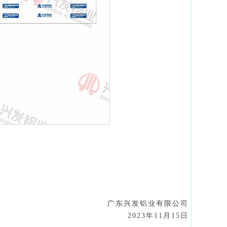
广东兴发铝业有限公司
2023年11月15日