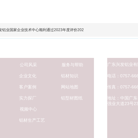
发铝业国家企业技术中心顺利通过2023年度评价202
广东兴发铝业有
公司风采
服务与帮助
电话：0757-666
企业文化
铝材知识
传真：0757-666
客户案例
网站地图
地址：中国广东
实力探厂
铝型材图纸
强业大道
23号
视频中心
铝材生产工艺