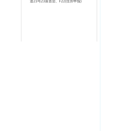
道23号23座首层、F22(住所申报)