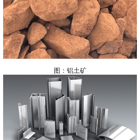
图：铝
土矿