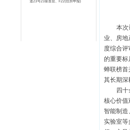
道23号23座首层、F22(住所申报)
本次
业、房地
度综合评
的重要标
蝉联榜首并
其长期深
四十
核心价值
智能制造
实验室等