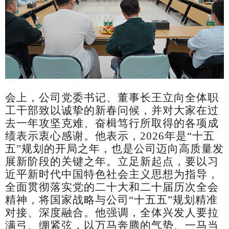
会上，公司党委书记、董事长
王立
向全体职
工
干部
致以诚挚的新春问候，并对大家在过
去一年攻坚克难、奋楫笃行所取得的各项成
绩表示衷心感谢。他表示，
2026
年是“十五
五”规划的开局之年，也是公司迈向高质量发
展新阶段的关键之年。立足新起点，要以习
近平新时代中国特色社会主义思想为指导，
全面贯彻落实
党的二十大和二十届历次全会
精神，将国家战略与公司
“十五五”规划精准
对接、深度融合。他强调，全体兴发人要拉
满弓、绷紧弦，
以
万马奔腾的气势、一马当