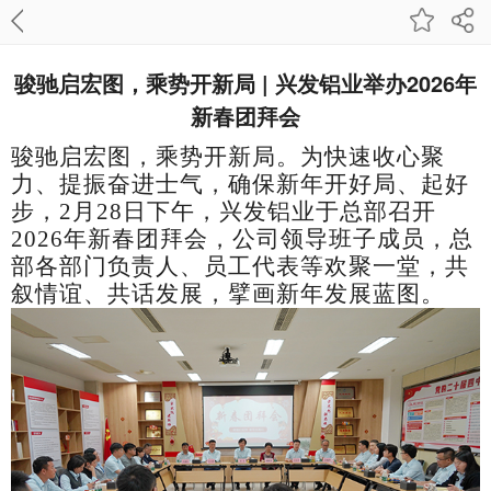
骏驰启宏图，乘势开新局 | 兴发铝业举办2026年
新春团拜会
骏驰启宏图，乘势开新局
。为快速收心聚
力、提振奋进士气，确保新年开好局、起好
步，
2
月
28
日下午，兴发铝业于总部召开
2026
年新春团拜会，公司领导班子成员，总
部
各
部门负责人、员工代表等欢聚一堂，共
叙情谊、共话发展，擘画新年
发展
蓝图。