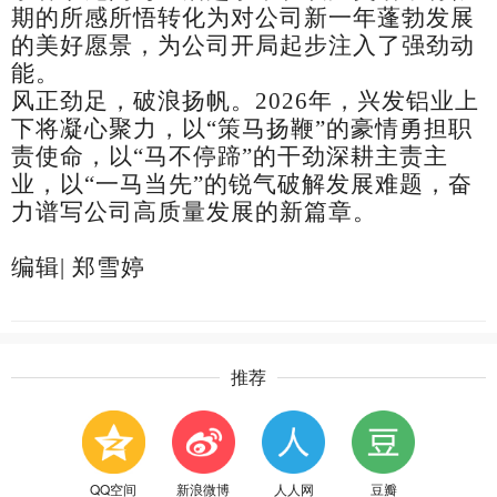
期的所感所悟转化为对公司新一年蓬勃发展
的美好愿景，为公司开局起步注入了
强劲
动
能。
风正劲足，破浪扬帆。
202
6
年，兴发铝业上
下将凝心聚力，以
“策马扬鞭”的豪情勇担职
责使命，以“马不停蹄”的干劲深耕主责主
业，以“一马当先”的锐气破解发展难题，奋
力谱写公司高质量发展的新篇章。
编辑
|
郑雪婷
推荐
QQ空间
新浪微博
人人网
豆瓣