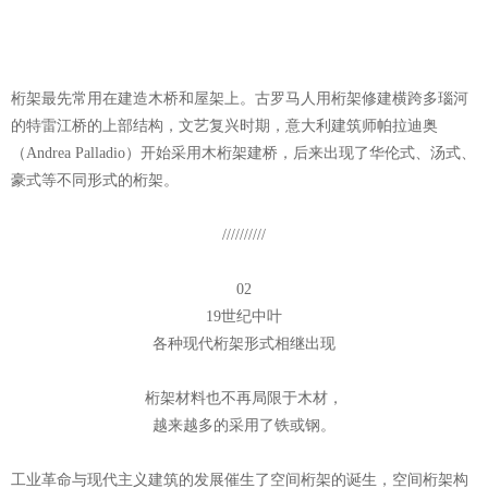
桁架最先常用在建造木桥和屋架上。古罗马人用桁架修建横跨多瑙河
的特雷江桥的上部结构，文艺复兴时期，意大利建筑师帕拉迪奥
（Andrea Palladio）开始采用木桁架建桥，后来出现了华伦式、汤式、
豪式等不同形式的桁架。
//////////
02
19世纪中叶
各种现代桁架形式相继出现
桁架材料也不再局限于木材，
越来越多的采用了铁或钢。
工业革命与现代主义建筑的发展催生了空间桁架的诞生，空间桁架构