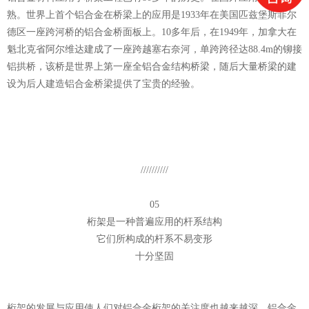
熟。世界上首个铝合金在桥梁上的应用是1933年在美国匹兹堡斯菲尔
德区一座跨河桥的铝合金桥面板上。10多年后，在1949年，加拿大在
魁北克省阿尔维达建成了一座跨越塞右奈河，单跨跨径达88.4m的铆接
铝拱桥，该桥是世界上第一座全铝合金结构桥梁，随后大量桥梁的建
设为后人建造铝合金桥梁提供了宝贵的经验。
//////////
05
桁架是一种普遍应用的杆系结构
它们所构成的杆系不易变形
十分坚固
桁架的发展与应用使人们对铝合金桁架的关注度也越来越深。铝合金