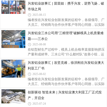
兴发铝业故事汇 | 苗苗姐：携手兴发，逆势飞扬，破
主会场，其余基地通过线上方式同步参与。12位来自
市场之局
不同岗位的精益骨干接受绶带，精益项目分管领导刘
允棠出席仪式并为绿带获得者绶带、颁发证书。分管
2025-08-15
领导刘允棠为绿带获得者绶带绶带仪式简洁而庄重，
编者按在兴发铝业创新发展的征程中，各级领导、广
既是对6月绿带认证成果的正式确认，也标志着这批
大员工、经销商与合作伙伴客户等同心同德，以实际
精益骨干作为中坚力量，全面融入兴发铝业精益管理
行动诠释着坚守匠心、合作共赢、无私奉献的兴发精
兴发铝业三水公司用“三精管理”破解模具上机质量难
体系的新开端。分管领导刘允棠在仪式上向通过认证
神，为公司高质量发展注入了澎湃动力。在此过程
的同事表示祝贺，并充分肯定他们在改善项目中展
题——三水公
中，涌现出无数立足平凡岗位、创造不凡价值的感人
故事和闪耀榜样。为凝聚奋斗力量，弘扬企业文化，
2025-08-08
现推出“兴发铝业故事汇”系列报道，刊载部分先进个
在铝型材生产过程中，模具上机合格率直接影响挤压
人与团队故事，共同书写兴发铝业记忆，传递温暖光
产量和成材率。三水公司“什么都对队”改善小组，运
芒，营造见贤思齐、携手奋进的浓厚氛围，为兴发铝
用三精管理中精益改善周方法，将2#2200T机模具上
兴发铝业故事汇 | 攻坚克难，徐洪刚在兴发铝业澳大
业开创更美好的未来汇聚磅礴力量。兴发系统是兴发
机合格率从81%提升至87%，日均减少返工2套模具，
铝业旗下品牌，专注于高性能建筑立面围护结
利亚工厂书
年化改善收益达10万元！一、精准定位：直击痛点，
目标明确（一）痛点聚焦：1.新模未合格下单导致上
2025-08-02
机率下降2.煲模工序质量问题（碰崩、压烂、冲洗不
编者按在兴发铝业创新发展的征程中，各级领导、广
干净）影响抛光质量3.返修/修模质量不理想，导致多
大员工、经销商与合作伙伴客户等同心同德，以实际
次返工（二）靶向施策：1.将各个工序作业内容精细
行动诠释着坚守匠心、合作共赢、无私奉献的兴发精
创新驱动 智造未来 | 兴发铝业澳大利亚工厂正式投
化、把模具质量做到预期2.监督各工序的模具质量，
神，为公司高质量发展注入了澎湃动力。在此过程
达到预期才能流向下工序3.每天把不合格原因
产，开启全
中，涌现出无数立足平凡岗位、创造不凡价值的感人
故事和闪耀榜样。为凝聚奋斗力量，弘扬企业文化，
2025-07-24