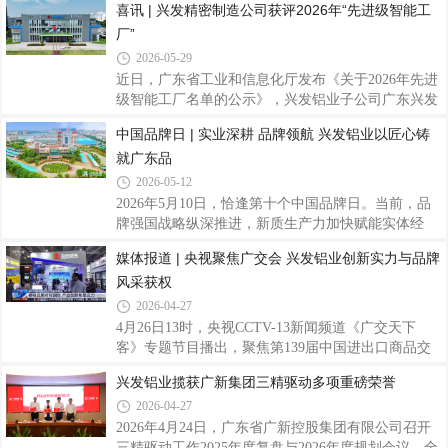
喜讯 | 兴发精密制造公司获评2026年“先进级智能工
发铝业有限公司（以下简称“兴发铝业”）企业技术中
厂”
心成功通过本次运行评价，标志着公司国家级研发平
台建设、科技创新综合实力再获国家权威认可。深耕
2026-05-29
铝型材制造领域四十余年，兴发铝业始终坚持科创驱
近日，广东省工业和信息化厅发布《关于2026年先进
动发展，以国家企业技术中心为创新枢纽，持续完善
级智能工厂名单的公示》，兴发铝业子公司广东兴发
科研基础设施建设。公司持续加码研发投入，聚焦铝
精密制造有限公司（以下简称“兴发精密制造公司”）
中国品牌日 | 实业深耕 品牌领航 兴发铝业以匠心铸
型材新材料、新工艺、轻量化等领域关键核心技术攻
凭借在智能制造领域的卓越实践与突出成效，成功获
关。依托平台研发，公司累计牵头、参与编
就广东品
评广东省先进级智能工厂。这是继获评“佛山市数字
化智能化示范工厂”后，公司在智能制造领域获得的
2026-05-12
又一重要荣誉。据悉，本次评选依据工信部等六部委
2026年5月10日，恰逢第十个中国品牌日。当前，品
联合印发的《智能工厂梯度培育管理办法（暂行）》
牌强国战略纵深推进，新质生产力加快赋能实体经
开展，智能工厂分为基础级、先进级、卓越级和领航
济，广东制造业加速转型升级，本土实业品牌在坚守
媒体报道 | 央视聚焦广交会 兴发铝业创新实力与品牌
级四个层级。“先进级智能工厂”要求企业聚焦数字化
与创新中，不断夯实发展根基，提升品牌价值。扎根
转型与网络化协同，实现生产经营数据互
风采获权
南粤沃土，躬耕铝业赛道四十余载，兴发铝业始终以
精益求精的产品品质、持续突破的科技实力、胸怀世
2026-04-27
界的全球化布局，不断擦亮民族品牌底色，用扎实实
4月26日13时，央视CCTV-13新闻频道《广交天下
绩诠释新时代广东制造的坚守与担当。（兴发铝业总
客》专题节目播出，聚焦第139届中国进出口商品交
部大楼）一、品牌体系深耕：从“品质标杆”到“文化自
易会（以下简称“广交会”）整体盛况。兴发铝业亮相
兴发铝业揽获广新集团三精驱动多项重磅荣誉
信”质量为基，坚守严苛管控标准。从未来世界第一
央视镜头，依托工程积淀与创新研发成果，集中展示
高楼沙特吉达塔、目前世界最高楼迪拜哈利法
2026-04-27
企业国际化发展成果，全面展现国产铝型材企业的综
合竞争力。本届广交会汇聚全球客商，是对外展示中
2026年4月24日，广东省广新控股集团有限公司召开
国制造、深化国际经贸合作的重要窗口。兴发铝业积
三精驱动工作2025年度复盘与2026年度规划会议，全