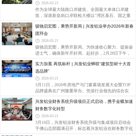
统”位列系统窗类民族品牌前三，再次彰显兴发铝业
2026-03-23
在建筑铝型材与系统门窗领域的龙头地位与核心竞争
作为全球最大陆路口岸建筑、全国最大单体口岸建
力。该测评由中国房地产业协会、易居中国房地产测
筑，深港新皇岗口岸联检大楼以“湾区基石、国之重
评中心指导、中房优采平台主办，聚焦房地产供应链
器”为定位，打造24小时智慧通关新标杆。兴发铝业
骏驰启宏图，乘势开新局 | 兴发铝业举办2026年新春
新质生产力发展，以企业申报数据、CRIC数据库、用
凭借硬核产品实力与全链条定制化服务，为这座国家
户抽样调研及公共招标信息为依据，围绕生产
团拜会
级门户工程提供高品质铝合金型材，以精工铝材护航
大国工程，助力深港通关迈入“5分钟时代”。新皇岗
2026-03-21
口岸总建筑面积约68.97万平方米，由Aedas与华阳国
骏驰启宏图，乘势开新局。为快速收心聚力、提振奋
际、深圳市综合交通设计研究院共同组成设计联合体
进士气，确保新年开好局、起好步，2月28日下午，
打造。项目以“国之重器”为设计内核，采用稳固对称
兴发铝业于总部召开2026年新春团拜会，公司领导班
实力加冕 再筑标杆 | 兴发铝业蝉联“建筑型材十大首
的建筑形态和“垂直叠加、高度复合”的创新布局，规
子成员，总部各部门负责人、员工代表等欢聚一堂，
划地上5层，地下4层，集旅检、车辆查验、
选品牌”
共叙情谊、共话发展，擘画新年发展蓝图。会上，公
司党委书记、董事长王立向全体职工干部致以诚挚的
2026-03-21
新春问候，并对大家在过去一年攻坚克难、奋楫笃行
3月11日，2026年房地产与门窗幕墙发展大会暨TOP
所取得的各项成绩表示衷心感谢。他表示，2026年
品牌盛典在广州隆重举办。凭借行业领先的综合实
是“十五五”规划的开局之年，也是公司迈向高质量发
力、技术创新能力与市场口碑，兴发铝业再度斩
兴发铝业财务系统升级项目正式启动，携手金蝶加速
展新阶段的关键之年。立足新起点，要以习近平新时
获“建筑型材十大首选品牌”榜首荣誉，并成功入库房
代中国特色社会主义思想为指导，全面贯彻落实
财务数字化转型
地产与门窗幕墙产业链AL-Survey首选创新材
料“TOP10”品牌，以连续领跑的优异成绩，稳固行业
2026-03-21
领军地位，彰显中国铝型材头部品牌的硬核竞争力。
3月10日，兴发铝业财务系统升级与集成项目启动会
本次评选由行业权威机构主办，依托AL-Survey行业
于佛山总部圆满召开，标志着兴发铝业在财务数字化
调研体系，汇聚头部幕墙企业、门窗企业、房地产开
转型道路上迈出关键步伐。该项目由兴发铝业与金蝶