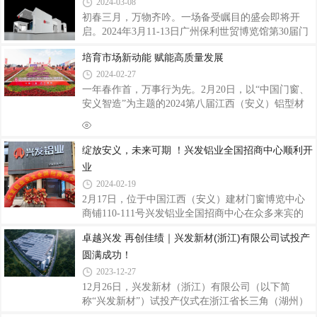
ESD125A提升推拉门系统、ENW65外开窗系统、
铝型材行业国有、民营混合所有制之先河，是中国著
2024-03-08
D196-
名的专业生产建筑铝型材、工业铝型材的大型企业，
初春三月，万物齐吟。一场备受瞩目的盛会即将开
跻身铝型材世界先进行列。目前在中国拥有七大生产
启。2024年3月11-13日广州保利世贸博览馆第30届门
基地，国外澳洲基地正在建设中，越南基地正在规
窗幕墙新产品博览会强势来袭兴发铝业将携系列精品
划，产品在高端铝合金挤压材市场保持着较高的市场
培育市场新动能 赋能高质量发展
如期亮相，全方位呈现产品优势、核心技术、品牌以
占有率，全球无数标志性大型重点建设工程项目如
及综合实力，与众多业内精英企业共同缔造一场门窗
2024-02-27
幕墙行业盛宴。兴发铝业展位：3号馆3B26诚邀各界
一年春作首，万事行为先。2月20日，以“中国门窗、
客户朋友亲临现场，共赴盛会。「兴发铝业展位」兴
安义智造”为主题的2024第八届江西（安义）铝型材
发铝业展台将以简约明朗设计，结合展示区、接待
及门窗博览会圆满收官。作为龙年新春第一场盛会，
区、洽谈区等多方位人性化的布局规划，展现兴发铝
已成为行业标杆、铝材门窗人的默契之行，既展示了
业品牌形象同时为参观者带来全新系统产品的体验，
铝型材及门窗行业的最新成果，更分享了未来行业发
绽放安义，未来可期 ！兴发铝业全国招商中心顺利开
聚焦兴发铝业主打系列系统门窗产品以及荣获北极星
展的趋势，围绕数字化、智能化、绿色化、定制化、
业
品牌化、国际化等发展方向让我们看到了铝型材及门
2024-02-19
窗行业未来的无限可能。在这个日新月异的时代，创
2月17日，位于中国江西（安义）建材门窗博览中心
新成为了行业发展的核心动力。2月18日，龙年首个
商铺110-111号兴发铝业全国招商中心在众多来宾的
工作日，多个省份召开“新春第一会”，广东省委、省
见证和祝福下正式落成运营开业，踏上与全国厂商们
政府召开全省高质量发展大会，黄坤明同志
卓越兴发 再创佳绩｜兴发新材(浙江)有限公司试投产
合作共赢、资源互补、共谋发展的康庄大道！也预示
圆满成功！
着兴发铝业全国招商中心迎来了全新开始，未来可
期！兴发铝业作为铝型材行业龙头企业，自1984年成
2023-12-27
立以来，兴发人团结拼搏、扎实奋进，一步一个脚
12月26日，兴发新材（浙江）有限公司（以下简
印，荣获无数嘉奖，现已是“国家制造业单项冠军示
称“兴发新材”）试投产仪式在浙江省长三角（湖州）
范企业”、“国家知识产权示范企业”、“国家知识产权
产业合作区（以下简称“长合区”）隆重举行。长合区