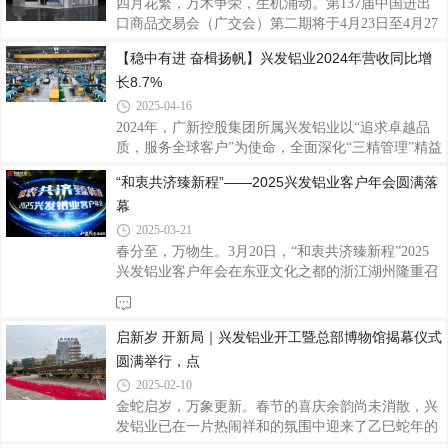
四月花繁，万木争荣，生机涌动。第137届中国进出
造商之一，也是国家制造业单项冠军企业，一直致力
口商品交易会（广交会）第二期将于4月23日至4月27
于铝型材的研发、生产与销售，产品远销全球多个国
日在广交会展馆举行，作为中国外贸的 “晴雨表” 和
【稳中有进 奋楫扬帆】兴发铝业2024年营收同比增
家和地区。此次参展，兴发铝业洞察市场需求进行产
“风向标”，广交会是全球贸易的重要平台，也是企业
品创新，重点展示了168电动全景门系列、123W
长8.7%
展示实力、开拓国际市场的绝佳机会。兴发铝业作为
集铝型材研发、生产、销售、服务于一体的上市企
2025-04-16
业，将携代表性精品亮相本届广交会，此次兴发铝业
2024年，广新控股集团所属兴发铝业以“追求卓越品
展位号：B区12.1C29-30，D13-14，诚邀海内外客户
质，服务全球客户”为使命，全面深化“三精管理”精益
莅临展位洽谈合作，扩思路、谋新篇。兴发铝业41年
创效，实现营业收入188.55亿元，同比增长8.7%；净
“和衷共济臻新程”——2025兴发铝业客户年会圆满落
的发展历程中，始终秉承 “客户为本、品质为纲、创
利润8.28亿元。近五年营业收入及净利润的复合增长
新引领、匠心智造” 的核心价值观，打造铝
幕
率分别达10.8%及6.6%，各项经营指标持续向好，进
一步巩固行业领先地位。主业优势持续强化兴发铝业
2025-03-21
聚焦建筑铝型材核心主业，通过智能制造升级和全球
春分至，万物生。3月20日，“和衷共济臻新程”2025
化布局双轮驱动，显著提升主业竞争力。兴发铝业建
兴发铝业客户年会在东亚文化之都的浙江湖州隆重召
筑铝型材板块实现销售收入166.21亿元，同比增长
开，兴发铝业党委书记董事长王立、董事总经理廖玉
17.7%，创下历史新高。在智能制造升级方面，顺利
庆、公司领导班子成员、特邀嘉宾、经销商代表、合
完成浙江湖州项目建设，生产效率稳步提升。
作伙伴以及兴发铝业的同仁们齐聚一堂，携手研讨发
启新岁 开新局｜兴发铝业开工暨总部博物馆揭幕仪式
展规划，共同见证荣耀时刻，齐心畅谈未来蓝图。
圆满举行，点
2025-02-10
金蛇启岁，万象更新。春节的喜庆余韵尚未消散，兴
发铝业已在一片热闹祥和的氛围中迎来了乙巳蛇年的
首个开工日。2月6日，公司内外张灯结彩，处处洋溢