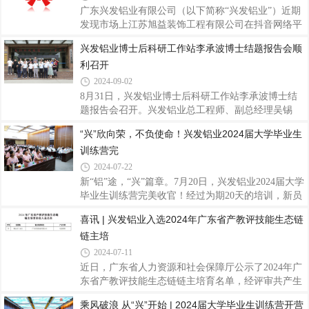
挤压材行业的先进地位。据悉，此次榜单的发布是中
广东兴发铝业有限公司（以下简称“兴发铝业”）近期
国制造企业协会对我国制造业企业进行全面、科学、
发现市场上江苏旭益装饰工程有限公司在抖音网络平
独立调查研究的成果。经过对超过8000家中国大陆制
台发布损害兴发铝业名誉的内容。为维护企业和消费
兴发铝业博士后科研工作站李承波博士结题报告会顺
造型企业的数据采集与深入分析，严格按照营业收
者合法权益，营造清朗健康的市场环境，兴发铝业已
利召开
入、资产总额、利润总额、所有者权益、研发投入、
采取法律行动，现将法院判决内容《佛山市三水区人
从业人数等多维度指标进行综合评分，并邀请百位
民法院执行公告》予以公布。请广大消费者不要轻信
2024-09-02
网络谣言，避免被不实信息误导。兴发铝业也将、恶
8月31日，兴发铝业博士后科研工作站李承波博士结
意造谣诽谤等违法违规行为坚决从严查处，绝不姑
题报告会召开。兴发铝业总工程师、副总经理吴锡
息。 最后，感谢所有一直以来信任和支持兴发铝业的
坤、技术中心罗铭强部长、资深专家王顺成博士、技
“兴”欣向荣，不负使命！兴发铝业2024届大学毕业生
客户及合作伙伴。我们将一如既往地努力提供更好的
术专家侯陇刚博士等出席会议。报告会上，李承波博
产品和服务，恪守诚信经营理念。希望大家共
训练营完
士围绕其在站期间的研究课题《汽车用高强韧7xxx 铝
型材形/性协同调控研究》作结题汇报，详细阐述了新
2024-07-22
能源汽车用轻量化铝合金的背景及市场，系统解读了
新“铝”途，“兴”篇章。7月20日，兴发铝业2024届大学
7005铝合金热变形行为研究，深入剖析了挤压模拟及
毕业生训练营完美收官！经过为期20天的培训，新员
挤压工艺对7005铝合金组织性能的影响，同时讲解了
工们不仅对企业概况和未来的发展蓝图有了全面深入
喜讯 | 兴发铝业入选2024年广东省产教评技能生态链
7005铝合金的淬火敏感性研究，探讨了时效对7005铝
的了解，更在心态和思维上逐渐适应了职场的要求。
合金组织性能的影响。专家们认真聆听了李承波
链主培
他们从青涩的学子蜕变成了充满朝气和活力的职场新
人，为兴发的蓬勃发展注入了强大的新动力。在培训
2024-07-11
期间，我们不仅注重个人技能的提升，更重视团队协
近日，广东省人力资源和社会保障厅公示了2024年广
作与知识共享。7月20日上午，我们举办了2024届大
东省产教评技能生态链链主培育名单，经评审共产生
学毕业生训练营结营团队汇报，旨在通过交流与反
107家培育单位。广东兴发铝业有限公司作为铝型材
乘风破浪 从“兴”开始 | 2024届大学毕业生训练营开营
思，进一步巩固培训成果，激发人才潜能。各小组代
行业龙头企业，入选链主培育单位名单。“产教评”融