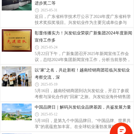
基地、精密基地开展精益班组日常管理培训5次
进步奖二等
差，同时出于成本考虑，尽量自主制造，导致准时交
模率偏低，甚至影响挤压车间正常生产。为有效提升
2025-05-31
准时交模率，在2025年3月公司组织开展三精管理“提
近日，广东省科学技术厅公示了2024年度广东省科学
升模具交模率改善周项目”，调整了模具车间产能负
技术奖拟奖项目。兴发铝业作为主要完成单位参与
荷量的监控方式，从前端开始识别超期风险，加工过
的“高性能铜基合金激光增材制造与复合再制造技术
彰显传播实力！兴发铝业荣获广新集团2024年度新闻
程中按实际生产情况进行生产计划调整，避免延迟模
及应用”项目荣获广东省科技进步奖二等奖，再次彰
具交付，导致订单未能及时完成，影响未来与客
宣传工作多
显了兴发铝业在材料科学领域的深厚技术底蕴和研发
创新实力。广东省科学技术奖由广东省科学技术厅主
2025-05-24
办评选，主要授予为促进科技进步和经济社会发展作
5月22日下午，广新集团召开2025年新闻宣传工作会
出突出贡献的个人或组织，该奖项是广东省在科技成
议，总结2024年集团新闻宣传工作，分析当前形势，
果奖励方面的最高荣誉。兴发铝业一直以来高度重视
研究部署2025年集团新闻宣传工作。在会上颁奖环
以“家”之名，共赴新程！越南经销商团莅临兴发铝业
科技创新工作，秉持自主研发与高校及科研院
节，兴发铝业团队及个人荣获2024年度广新集团宣传
所“产、学、研、用”相结合的方式加大与国内外知名
考察交流，深
工作先进团队、先进工作者及先进个人荣誉。这是对
兴发铝业过去一年新闻宣传工作的肯定，也是激励我
2025-05-19
们继续积极进取、守正创新，共同推动集团新闻宣传
5月16日，越南经销商团到访兴发铝业，开启了参观
工作再上新台阶。会议邀请资深媒体专家开展专题辅
考察与深化合作的“回家”之旅。兴发铝业海外销售团
导，就如何做好新形势下的新闻宣传及舆情管理工作
队相关领导热情接待，以开放姿态迎接越南经销商
中国品牌日｜解码兴发铝业品牌基因，共鉴发展力量
进行深刻阐述和经验分享，进一步提升集团新闻宣传
团。通过工厂考察、展厅参观、座谈交流三大环节，
队伍的理论水平和专业能力。会议强调，2025年集
2025-05-12
共叙情谊再启合作新章。此次来访不仅是双方合作关
系的进一步巩固，合作信念愈发笃定，更是兴发铝业
5月10日，是第九个中国品牌日。“中国品牌、世界共
全球化战略的重要实践，彰显了中国铝型材龙头企业
享”的底蕴愈加丰富。在全球铝业蓬勃发展的浪潮
对东南亚市场的深耕布局，更为未来的紧密合作奠定
中，兴发铝业凭借深厚且独特的品牌实力积淀，自