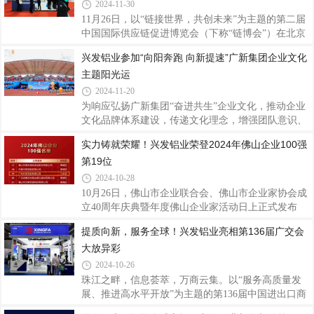
解，“广东省制造业500强”由省工业和信息化厅、省
2024-11-30
发展改革委、省商务厅指导，暨南大学产业经济研究
11月26日，以“链接世界，共创未来”为主题的第二届
院、省制造业协会、省发展和改革研究院主办评选，
中国国际供应链促进博览会（下称“链博会”）在北京
参照国际上通行的评价准则，以企业年度营业收入为
中国国际展览中心启幕。兴发铝业作为中国先进铝型
兴发铝业参加“向阳奔跑 向新提速”广新集团企业文化
主要依据进行测序，并由专家审核委员会审定发布。
材制造商之一，也是国家制造业单项冠军企业和广东
自2013年启动评选以来，已连续举办12年，每年度发
主题阳光运
省战略性产业集群重点产业链“链主”企业，长期坚守
布
实业，立足主业，打造绿色现代数智化铝挤压产业
2024-11-20
链，本次携带多款高品质系统门窗、铝型材产品及解
为响应弘扬广新集团“奋进共生”企业文化，推动企业
决方案集中展示兴发铝业智造的创新成果和实力，深
文化品牌体系建设，传递文化理念，增强团队意识、
入链接更广阔的全球市场。链博会是全球首个以供应
营造协作氛围，近日，兴发铝业积极参加“向阳奔跑
实力铸就荣耀！兴发铝业荣登2024年佛山企业100强
链为主题的国家级展会，致力于推动全球产业链供应
向新提速”广新集团企业文化主题阳光运动节，丰富
链的合作与发展。兴发铝业紧抓全球市场
第19位
员工体育文化生活，提高员工的凝聚力与向心力，
在“友谊第一，比赛第二”的体育运动精神中奋发向
2024-10-28
上，共同参与和见证每一个精彩瞬间，携手共绘美
10月26日，佛山市企业联合会、佛山市企业家协会成
好“兴”篇章。伴随着激昂的开场表演，迎着阳光，踏
立40周年庆典暨年度佛山企业家活动日上正式发布
着歌声，红旗飘扬，彩球舞动，各方阵队伍脸上洋溢
2022024年佛山企业100强、制造业企业100强、民营
提质向新，服务全球！兴发铝业亮相第136届广交会
着笑容，以饱满的姿态依次登场，坚定的步伐，整齐
企业100强三个榜单及佛山骨干企业调研成果，兴发
的队伍，多彩的演绎，亮点纷呈，每一个节拍
大放异彩
铝业凭借稳健的经营业绩和强大的综合实力，荣登
2024年佛山企业100强第19位、佛山制造业企业100强
2024-10-26
第10位。兴发铝业40年来始终坚持“客户为本、品质
珠江之畔，信息荟萃，万商云集。以“服务高质量发
为纲、创新引领、匠心智造”的核心价值观，坚守实
展、推进高水平开放”为主题的第136届中国进出口商
业，立足主业，充分发挥广东省战略性产业集群重点
品交易会（下称“广交会”）正在广州火热举行中。兴