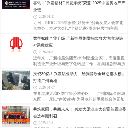
喜讯丨“兴发铝材”“兴发系统”荣登“2025中国房地产产
深化、全员赋能的奋进号角，为打赢“十五五”开局战
度融入国民经济的各个角落，成为从日常生活到航空
筑牢管理根基、凝聚发展动能。2026年是
业链
航天不可或缺的基础原材料。铝的强大之处在于它的
多功能性。然而，这种轻质金属在自然界并不是以单
2026-01-31
质金属存在的，其生产过程非常复杂。从矿石到金
近日，RIDC 2025年会暨“好房子”创新发展大会在北
属：铝的诞生三部曲纯铝并非天然存在，它的诞生需
京举办，本次大会以“全链筑家·质造好房”为主题，
经历三个关键阶段。第一步：采矿。铝来源于一种名
《2025中国房地产供应链战略诚信服务商研究报告》
数字赋能产业升级 广新控股集团持续放大“智能制造
为铝土矿的沉积岩。自1821年在法国南部首次发现以
正式发布，“兴发铝材”以15.31%的首选率荣登“2025
来，全球铝土矿资源主要集中在几内亚、越南、
+”乘数效应
中国房地产产业链战略诚信服务商·铝型材类品牌”十
强榜首，“兴发系统”以14.67% 的首选率荣登“2025中
2026-01-31
国房地产产业链战略诚信服务商·系统门窗类国产品
近年来，广新控股集团坚持“制造业当家”，高度重视
牌”十强榜首。双重登顶，既是行业对兴发实力的高
制造业产业升级与数字化转型工作，在集团总部与所
度认可，更是兴发作为中国铝型材行业领军者的标杆
属企业持续投入建设，目前已在总部层面形成工业互
投资30亿！兴发铝业助力「酷狗音乐全球总部大楼」
彰显！本次评选由全联房地产商会主导，历经10年研
联网创新与服务平台与人工智能平台两大筑基底座，
究迭代，秉持“客观、公益、公正
打造广州新地
在企业层面建立多个数字化工厂，显著提升制造业数
字化水平。2025年12月，广新控股集团凭借《铝型材
2026-01-07
行业全流程数字化智能工厂》项目成功入选国家工业
在粤港澳大湾区数字经济核心区——广州国际金融城
信息安全发展研究中心“2025年实验室重点领域优秀
东区，一座以“声波律动”为灵魂的超甲级综合体正加
典型案例”名单。该项目在广新控股集团所属企业广
速崛起。这座总投资30亿元、建筑高度132米的酷狗
共筑家园，共商未来！ 兴发大厦业主大会暨首届业委
东兴发铝业有限公司（以下简称“兴发铝业”）实现共
音乐全球总部大楼，不仅是酷狗公司首个自建总部基
享制造模式落地，推动挤压生产效率、图
会选举顺利召
地，更将成为珠江天际线的全新地标，预计2026年第
三季度正式交付使用，承载起数字音乐与AI技术融合
2025-12-31
的产业使命。酷狗音乐全球总部大楼作为广州市推动