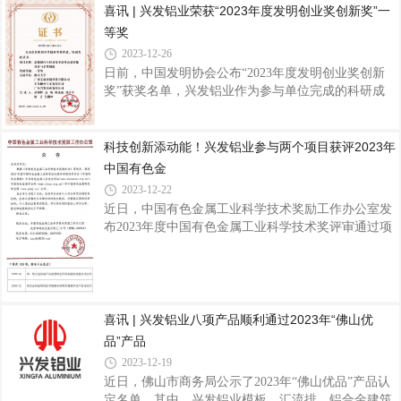
喜讯 | 兴发铝业荣获“2023年度发明创业奖创新奖”一
优势企业”、“国家技术创新示范企业”、“国家绿色工
党工委委员、管委会副主任赵晓光，长合区管委会投
厂”，入选首批广东省战略性产业集群重点
等奖
促局局长兼贸易促进会会长叶新桥，长兴县泗安镇党
委副书记、镇长杨云强，兴发铝业集团党委书记、董
2023-12-26
事长王立，集团领导班子、兴发新材项目团队、长合
日前，中国发明协会公布“2023年度发明创业奖创新
区及兴发铝业相关部门领导等出席仪式，共同见证项
奖”获奖名单，兴发铝业作为参与单位完成的科研成
目正式试投产这一特殊重要时刻，这是兴发铝业实现
果“新能源汽车轻量化零部件高效智能设计与柔性制
产品线扩充和产业规模跨越升级的一个重要里程碑。
造”项目荣获“2023年度发明创业奖创新奖”一等奖据
兴发新材作为兴发铝业第七大生产基地，成立
悉，发明创业奖创新奖是2005年由科技部批准，中国
科技创新添动能！兴发铝业参与两个项目获评2023年
发明协会设立，旨在奖励为社会经济发展和国防建设
中国有色金
做出突出贡献的优秀发明项目，增强社会创造活力，
2023-12-22
为大力推动自主科技创新奠定雄厚的社会基础。该奖
近日，中国有色金属工业科学技术奖励工作办公室发
项是首个为发明家设立的国家最高奖，具备推荐国家
布2023年度中国有色金属工业科学技术奖评审通过项
科学技术奖资格，在全国发明创新领域具有广泛的社
目公告，兴发铝业作为参与单位的两个项目《铝、锆
会影响和权威性。兴发铝业自1984年成立以
合金高端产品新型绿色环保表面处理技术及应用》和
《铝合金制品用绿色节能粉末涂料关键技术及产业化
应用》获评2023年中国有色金属工业科学技术奖二等
奖。据了解，“中国有色金属工业科学技术奖”是由中
喜讯 | 兴发铝业八项产品顺利通过2023年“佛山优
国有色金属工业协会、中国有色金属学会组织评选和
品”产品
审定。该奖项是我国有色行业的全国性科技奖项，因
2023-12-19
其专业性、严谨性、公正性得到业内的高度认可，对
近日，佛山市商务局公示了2023年“佛山优品”产品认
展示行业最新成果、推动行业科技发展、培
定名单，其中，兴发铝业模板、汇流排、铝合金建筑