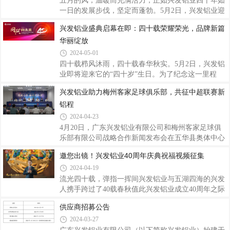
五月的风，温暖而充满活力，正如兴发铝业四十年如
一日的发展步伐，坚定而蓬勃。5月2日，兴发铝业迎
来了它的四十岁生日，在广东佛山隆重举行“兴发铝
兴发铝业盛典启幕在即：四十载荣耀荣光，品牌新篇
业成立40周年庆典暨2024年客户年会”。来自全国各
华丽绽放
地的嘉宾、协会专家、经销商客户、合作伙伴以及兴
发铝业的同仁们齐聚一堂，共同见证兴发铝业四十年
2024-05-01
的辉煌历程，共话兴发展，共享兴荣耀，共创兴未
四十载栉风沐雨，四十载春华秋实。5月2日，兴发铝
来。新程共启，智绘铝业未来图随着音乐响起，“兴
业即将迎来它的“四十岁”生日。为了纪念这一里程
征程 再出发——兴发铝业2024年客户年会”的序幕缓
碑，兴发铝业将盛大举行年度客户年会及40周年庆
兴发铝业助力梅州客家足球俱乐部，共征中超联赛新
缓拉开。激昂的旋律和舞者们灵动的身姿，展现了兴
典。启新篇：品牌形象全面升级品牌是承载美好向往
发人的澎湃活力与进取精神。会上，兴发铝业董
铝程
的重要载体，兴发的品牌故事是生生不息的，也是不
断攀峰创新的。为能更贴近不同市场和客户的需要，
2024-04-23
继续以高品质的产品和优质的服务为全球客户创造更
4月20日，广东兴发铝业有限公司和梅州客家足球俱
大的价值，庆典前期，兴发铝业公开征集了超过2500
乐部有限公司战略合作新闻发布会在五华县奥体中心
条广告语，并融汇多方菁萃，对品牌形象、广告语等
举行。会上宣布了兴发铝业与梅州客家足球俱乐部正
邀您出镜！兴发铝业40周年庆典祝福视频征集
进行提升更新，希望通过新的品牌形象向各界传达公
式达成合作，兴发铝业成为梅州客家队臂章广告。会
司的创新精神和追求卓越的理念。兴发铝业这次
2024-04-19
上，兴发铝业阐述了此次合作的意义。值兴发铝业成
立40周年之际，公司首次涉足中国足球领域，与梅州
流光四十载，弹指一挥间兴发铝业与五湖四海的兴发
客家足球俱乐部共同开启新的合作篇章。在接下来的
人携手跨过了40载春秋值此兴发铝业成立40周年之际
2024年中超联赛，梅州客家队球员球衣臂章上的“兴
现面向社会公开征集兴发铝业40周年庆典祝福视频让
供应商招募公告
发铝业”标志将首次亮相，兴发铝业的广告也将贯穿
我们一同祝福兴发铝业节节攀升，奔赴新征程。视频
2024-03-27
梅州客家足球俱乐部所有赛事。公司期待梅州客家足
征集具体要求一、参与对象兴发铝业全体员工、各分