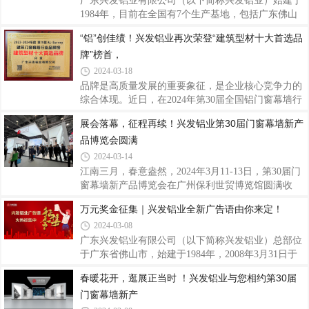
球队在赛场上的出色表现能进一步传递兴发铝业
子公司、合作伙伴、客户、社会各界均可参与，以个
广东兴发铝业有限公司（以下简称兴发铝业）始建于
人、团体或项目公司集体形式拍摄皆可。二、征集时
1984年，目前在全国有7个生产基地，包括广东佛山
间即日起至2024年4月20日17：00三、内容与表达1.单
（3个）、江西宜春、四川成都、河南沁阳、浙江湖
“铝”创佳绩！兴发铝业再次荣登“建筑型材十大首选品
个视频拍摄时长：15秒-20秒2.拍摄内容：内容简洁，
州基地，已成为我国著名的专业生产建筑铝型材、工
牌”榜首，
以各自形式表达对兴发铝业40周年的祝贺与祝福。3.
业铝型材的大型企业。2011年，广新控股集团（首登
拍摄语句，建议各录制三句，参考如下：(1
2023年《财富》世界500强，位列427位，是广东省首
2024-03-18
家上榜的省属国企）入股兴发，开创中国铝型材行业
品牌是高质量发展的重要象征，是企业核心竞争力的
国有、民营混合所有制之先河。近年来，兴发铝业分
综合体现。近日，在2024年第30届全国铝门窗幕墙行
发挥高性能铝合金产业链“链主”企业引领带动作用，
业年会暨铝门窗幕墙分会成立30周年庆上，中国建筑
展会落幕，征程再续！兴发铝业第30届门窗幕墙新产
经营业绩实现了量的规模增长和质的有效提升，业绩
金属结构协会铝门窗幕墙分会发布了《第19次门窗幕
连续12年保持增长，被评为国家制造业单项冠
品博览会圆满
墙行业数据申报及统计工作》成果报告。同期，盛大
举行了2023-2024年度“TOP20幕墙工程”，以
2024-03-14
及“TOP10材料品牌”大数据入库证书的颁发仪式！兴
江南三月，春意盎然，2024年3月11-13日，第30届门
发铝业再次荣登“建筑型材十大首选品牌”榜首，入库
窗幕墙新产品博览会在广州保利世贸博览馆圆满收
2023-2024年度建筑门窗幕墙行业大数据“TOP10”品
官。三天时间，众多海内外参展商、业界精英云集于
万元奖金征集｜兴发铝业全新广告语由你来定！
牌,以始终如一的品质和口碑再次赢得了市场和业界的
此，求同存异、倾力发声，为行业留下了又一场精彩
肯定，展现卓越品牌力，为企业发展再添荣光。
2024-03-08
全面的听觉和视觉盛宴。兴发铝业以多款创新门窗幕
墙系统产品及解决方案，向外展示兴发智造的实力，
广东兴发铝业有限公司（以下简称兴发铝业）总部位
吸引了大量的人流，纷纷驻足了解。产品是企业与顾
于广东省佛山市，始建于1984年，2008年3月31日于
客沟通的桥梁，在消费者心中是企业的代表和名片。
香港联交所主板上市（编号：98），随着2011年广东
春暖花开，逛展正当时 ！兴发铝业与您相约第30届
随着科技的不断发展和人们对于生活品质的追求，门
省广新控股集团有限公司（省属国企）和2018年中国
门窗幕墙新产
窗幕墙新产品层出不穷。SOWS110窗纱一体系统、
联塑集团控股有限公司相继入股兴发铝业，开创中国