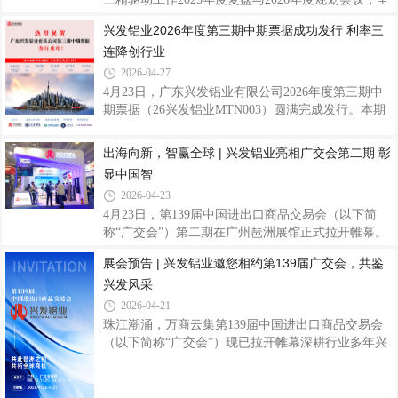
极抢抓展会机遇，携优质产品参展。央视镜头中，兴
面总结集团精益创效成果，部署新一年重点工作，并
兴发铝业2026年度第三期中期票据成功发行 利率三
发铝业展位悬挂展示迪拜哈利法塔、上海东方明珠塔
对2025年度精益先进集体与个人进行表彰。 会上，兴
连降创行业
等地标建筑的海报，清晰展示了企业参与建造的一系
发铝业凭借扎实的全链条精益运营成效，获评广新集
列成功案例，呈现出企业在高端建筑铝型材领域的
团2025年度“最佳精益实践单位”；公司精益骨干陈
2026-04-27
薪、陈斌分别荣获“精益明星”、“精益协同标兵”称
4月23日，广东兴发铝业有限公司2026年度第三期中
号，并现场接受精益黑带荣誉绶带。兴发铝业包揽集
期票据（26兴发铝业MTN003）圆满完成发行。本期
体与个人多项重磅荣誉，充分体现了公司在精益管理
票据发行规模3亿元、期限3年，发行利率低至1.9%，
方面的持续探索与积极进取。我司获“最佳实践单
全场认购倍数达2.3倍，一举创下同期限、同评级、同
出海向新，智赢全球 | 兴发铝业亮相广交会第二期 彰
位”精益黑带绶带陈斌获“精益协同标兵”称
行业债券发行利率新低，彰显资本市场对企业发展前
显中国智
景与信用资质的高度认可。作为国内铝型材行业龙头
2026-04-23
企业，兴发铝业在中期票据发行领域持续展现强劲的
4月23日，第139届中国进出口商品交易会（以下简
市场竞争力。继前两期中期票据顺利发行后，公司凭
称“广交会”）第二期在广州琶洲展馆正式拉开帷幕。
借稳健经营、AA+优质信用评级、持续向好的发展态
兴发铝业携创新精品重磅亮相，与全球客商交流互
势，实现发行利率三连降，融资成本持续优化，有效
展会预告 | 兴发铝业邀您相约第139届广交会，共鉴
鉴、共促合作，持续深化国际市场布局，共拓全球市
降低财务负担、优化债务结构，为聚焦主业、深化
兴发风采
场新机遇。展会现场，兴发铝业展位客商络绎不绝、
交流氛围热烈，来自世界各地的采购商与合作伙伴纷
2026-04-21
纷驻足观摩、深入咨询产品性能与应用方案，围绕技
珠江潮涌，万商云集第139届中国进出口商品交易会
术优势、市场合作等展开高效对接，充分展现全球市
（以下简称“广交会”）现已拉开帷幕深耕行业多年兴
场对兴发品牌与创新产品的高度认可。全球布局，品
发铝业将携系列精品与专业服务团队重磅参展广交会
牌领航兴发铝业始终坚持“追求卓越品质 服务全球客
第二期诚邀全球客商共拓合作新机遇展位效果布局全
户”的使命，深耕铝型材及高端系统门窗领域，
球·赋能未来深耕国际市场，业务覆盖东南亚、欧美