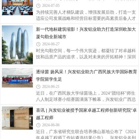
表精心准备，围绕“基层”、“技术”、“
2024-07-05
合发展助力产业集群高质量围绕广东省战略性产业，
通过“龙头企业出标准、出岗位、出师傅，院校出学
为持续完善人才梯队建设，增强发展后劲，打造一支
生、出教师、出教学资源，政府出政策、出资金、出
适应公司发展战略和经营目标需要的高素质后备人才
管理”，试点建立以产业岗位标准为引领、以院校学
队伍，7月3日，2024届大学毕业生训练营拉开帷幕，
新一代地标建筑缩影！兴发铝业助力打造深圳欧加大
生和教学资源为基础、以职业技能等级评价为纽带
76名来自全国不同高校的优秀学子将在兴发铝业这片
厦勾勒全新城市
的“产教评”融合发展的产业技能生态链，推动实施学
热土开启从校园到职场的蜕变之旅。开营仪式上，兴
生学徒制、“技培生”用培融合、企业自主评
发铝业党委委员、副总经理刘允棠围绕培训体系、导
2024-06-27
师带领、项目实践等核心内容，深刻阐述了此次培训
时光勾勒空间，每一个伟大筑迹，都凝结了对卓越科
项目的意义，加深了新员工们对集团人才战略部署的
技和品质产品的追求，以及对未来的开拓精神！深圳
理解。他强调，兴发始终把人才培养放在战略性的高
欧加大厦（OPPO集团国际总部），该项目位于深圳
度，致力于打造吸引、培养和留住人才的良好环境。
湾超级总部基地，项目总建筑面积约24.8万平方米，
逐绿茵 扬风采！兴发铝业助力广西民族大学国际教育
他期望新员工们在公司“客户为本、品质为纲
最高高度约200米。由四个互联互通的椭圆形塔楼及
学院留学生足
其附属裙楼组成，是集办公、餐厅、商业、文化设施
2024-06-21
于一体的组合式摩天大楼，建成后将成为OPPO全球
近日，在广西民族大学绿茵场上，2024“团结杯”师生
领导力中心、创新中心及营销中心，助力OPPO立足
八人制足球赛小组赛圆满落下帷幕，兴发铝业广西总
深圳、面向全球，在聚集城市高端专业人才等方面具
代理赞助的国际教育学院留学生足球队凭借出色的实
有重大意义，被誉为新一代地标建筑的缩影，“幕墙
喜讯 | 兴发铝业被授予国家卓越工程师创新研究院“卓
力和团队协作能力，雄踞该校相思湖校区公开组第一
圈”的超级偶像！作为深圳湾超级总部基地片区的标
越工程师
名。足球作为一项世界性的运动，它不仅仅是一项运
志
动，更是一种精神、一种文化。广西民族大学有着浓
2024-06-06
厚的校园足球氛围，近年来大学参与的足球项目比赛
近日，广东省研究生联合培养佛山基地公布了《2024
更是成绩斐然。广西民族大学2024“团结杯”师生八人
年卓越工程师工作站遴选结果公告》。兴发铝业名列