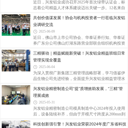
期成功上线司库系统，标志着公司资金管理数字化建
近日，兴发铝业成功召开2025年首次绿带认证会，标
设取得突破性进展。▲系统上线启动会“专项工作
志着公司精益人才体系建设迈出关键一步。12名来自
组”的组织保障为保障司库项目顺利推进，在公司数
各基地的精益骨干参与认证答辩。兴发铝业精益项目
共创价值谋发展！协会与机构投资者一行莅临兴发铝
字化变革推进委员会的指引下，公司成立了以党委书
分管领导刘允棠和广新运营管理部副总监黄进扬参与
记、董事长王立为组长，党委委员、财务总监郑建华
业调研交流
评审，为深化精益管理、强化精益改善与加速人才培
养擘画蓝图、指明方向。▲兴发铝业2025年首次绿带
2025-06-09
认证会现场里程碑时刻：精益人才认证正式启航本次
近日，佛山市上市公司协会、华泰证券行知、华泰证
绿带认证会是兴发铝业首届精益绿带人才认证活动，
券广东分公司佛山灯湖东路营业部联合组织机构投资
具有重要的里程碑意义。经过前期的项目实践与严格
者一行走进佛山港股上市公司兴发铝业
三精驱动｜精益赋能新突破！兴发铝业精益班组日常
筛选，12名来自生产、工艺、设备等关键岗位的精益
（00098.HK），通过参观兴发铝业博物馆、数字化工
骨干，围绕各自主导的改善周项目进行了精彩
管理实现全覆盖
厂以及座谈交流等方式，深入了解兴发铝业的发展现
状、战略布局与未来规划。兴发铝业副总经理杨桦、
2025-06-04
办公室主任罗国球等代表出席了活动，在深度探访之
为深入贯彻广新集团三精管理战略部署，学习借鉴伊
旅中有效增进了彼此之间的沟通互信，共探价值共
品生物公司先进经验，全面提升兴发铝业精益管理水
赢，促进合作发展。协会与机构投资者一行来到兴发
平与核心竞争力，在赴伊品生物学习考察后，根据兴
兴发铝业精密制造公司“提”质增效助发展，“三精”管
铝业精密制造工厂，作为公司第一代数字化工厂，也
发铝业党委书记、董事长王立部署及广新集团运营管
是佛山市数字化智能化示范工厂，拥有先进的生产智
理展成效
理部指导，全面启动精益班组日常管理模式建设。主
造设备，
要工作举措集团指导与试点启动。在兴发铝业党委委
2025-05-31
员、副总经理刘允棠和广新集团运营管理部副总监黄
兴发铝业精密制造公司模具制造中心2024年投入使用
进扬的指导下，选定三水基地、精密基地作为首批精
后，设备陆续补齐，但由于开模尺寸跨度从200mm到
益班组日常管理模式建设试点单位。经验转化与体系
1000mm，加工时间差异大，按以往模具制造套数作
科技创新强引擎！兴发铝业荣获2024年度广东省科技
构建。广新集团运营管理部王开聘于4月开始在三水
为统计单位的方式估算车间产能负荷量会出现较大偏