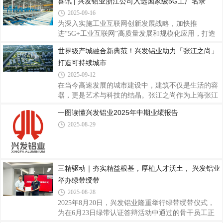
喜讯 | 兴发铝业浙江公司入选国家级5G工厂名录
产业技术创新和知识产权转化方面的卓越成效。据
2025-09-16
悉，“高转赛”由佛山市人民政府、国家知识产权局知
为深入实施工业互联网创新发展战略，加快推
识产权发展研究中心共同主办，佛山市市场监督管理
进“5G+工业互联网”高质量发展和规模化应用，打造
局（知识产权局）、佛山市人才工作局承办。本届大
5G工厂中国品牌。近日，工业和信息化部办公厅印发
赛设置初创组、成长组和本土组，采取
世界级产城融合新典范！兴发铝业助力「张江之尚」
了关于《2025年5G工厂名录》的通知（工信厅信管函
打造可持续城市
〔2025〕355号），兴发铝业全资子公司——兴发新
材（浙江）有限公司（以下简称“兴发铝业浙江公
2025-09-12
司”）成功入选，标志着公司在智能制造和数字化转
在当今高速发展的城市建设中，建筑不仅是生活的容
型方面取得国家级认可，成为铝型材行业5G全连接工
器，更是艺术与科技的结晶。张江之尚作为上海张江
厂建设的标杆示范企业。据悉，5G工厂作为“5G+工
科学城内的标志性高端建筑项目，也是张江科学城首
一图读懂兴发铝业2025年中期业绩报告
业互联网”深度融合的重要载体，是推动制造业高端
个工业遗存，生态景观，现代科研三合一综合体，以
化、智能化、绿色化发展的关键力量。此次评选经企
2025-08-29
其前瞻性的设计理念与卓越的建筑品质，成为区域发
业申
展的新亮点，项目荣获GBE最佳改造焕新商业建筑
奖。在这一项目中，兴发铝业的铝型材产品为建筑的
整体美感与功能性提供了坚实保障。通过工业遗存改
造与新建工程同步推进，打造集艺术、文化、科创于
三精驱动｜夯实精益根基，厚植人才沃土， 兴发铝业
一体的世界级产城融合新典范。张江之尚位于国家自
举办绿带绶带
主创新示范区与上海自贸试验区——浦东张江核心
2025-08-28
2025年8月20日，兴发铝业隆重举行绿带绶带仪式，
为在6月23日绿带认证答辩活动中通过的骨干员工正
式授予绿带与证书。本次仪式在兴发铝业总部设线下