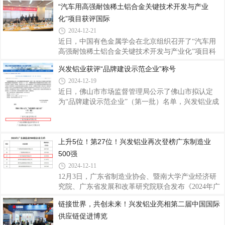
“汽车用高强耐蚀稀土铝合金关键技术开发与产业
着喜庆的气息，以满满的仪式感开启了2025年的新征
化”项目获评国际
程。鞭炮齐鸣启新程开工现场，鞭炮整齐环绕排列，
一场燃放鞭炮仪式正式拉开了新一年奋斗的序幕。随
2024-12-21
着开工吉时的临近，公司员工们纷纷聚集在空旷区
近日，中国有色金属学会在北京组织召开了“汽车用
域，鞭炮被点燃瞬间，噼里啪啦的声响顿时响彻四
高强耐蚀稀土铝合金关键技术开发与产业化”项目科
周，绚丽的火花在空中绽放，寓意着公司在新的一年
技成果评价会。该项目由广东兴发铝业（江西）有限
兴发铝业获评“品牌建设示范企业”称号
红红火火、蒸蒸日上。为祈求新的一年生意兴隆、诸
公司、佛山大学、江西理工大学共同完成。评价会邀
事顺遂，公司精心筹备了充满传统韵味与美好寓意
2024-12-19
请了中铝科学技术研究院教授级高工娄花芬、北京科
技大学教授连芳、中国有色金属学会教授级高工张洪
近日，佛山市市场监督管理局公示了佛山市拟认定
国、中国有研科技集团有限公司教授级高工闫丽珍、
为“品牌建设示范企业”（第一批）名单，兴发铝业成
中国有色金属加工工业协会教授级高工靳海明等5位
功入选，获评“品牌建设示范企业”称号，这是对公司
铝加工、金属材料和行业科技管理领域的专家组成评
多年来坚持品牌建设赋能制造业高质量发展的高度认
价专家组，专家们听取项目组的汇报，审阅相关技术
可。质量是品牌的基础，品牌是质量的体现。兴发铝
上升5位！第27位！兴发铝业再次登榜广东制造业
资料，通过讨论质询，与会专家一致认为，“汽
业自1984年创立以来，积极参与标准的起草编制工
作，以标准推动企业创新发展，现已参与标准起草制
500强
定超160项，并通过严格细分生产工序环节的工艺技
2024-12-11
术文件和质量控制标准，不断完善形成完整的产品质
12月3日，广东省制造业协会、暨南大学产业经济研
量保证体系，产品质量均超出国标，达到世界标准认
究院、广东省发展和改革研究院联合发布《2024年广
可。长期以来公司注重品牌商标的保护与管理，
东制造业500强企业研究报告》，兴发铝业荣居榜单
链接世界，共创未来！兴发铝业亮相第二届中国国际
第27位，排名较去年上升了5位，再次展现了兴发铝
供应链促进博览
业在制造业领域的卓越实力和创新能力。据了