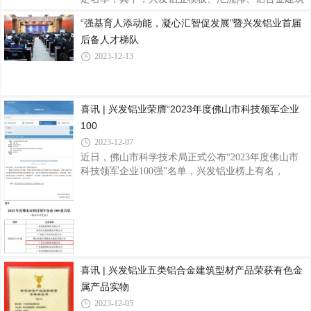
型材(阳极氧化型材)、铝合金建筑型材(喷漆型材)、
“强基育人添动能，凝心汇智促发展”暨兴发铝业首届
铝合金建筑型材(喷粉型材)、铝合金建筑型材(电泳涂
后备人才梯队
漆型材)、浇注式隔热铝合金建筑型材、穿条式隔热
铝合金建筑型材共八项产品顺利通过认定，全部产品
2023-12-13
均符合国家节能、环保、质量等相关法律法规和技术
标准，已批量生产，经检验合格，质量可靠，性能稳
定，这是对公司产品品质以及市场影响力的又一权威
喜讯 | 兴发铝业荣膺“2023年度佛山市科技领军企业
肯定。品质是“名优产品”的生命线，兴发铝业一直以
来高度重视产品质量和服务，通过制定严
100
2023-12-07
近日，佛山市科学技术局正式公布“2023年度佛山市
科技领军企业100强”名单，兴发铝业榜上有名，
为“创新实力50强”企业。据了解，佛山市科技领军企
业100强榜单中设置了创新实力、创新效能、科技创
新创业团队三个特色榜单，囊括了佛山企业在各领域
的“科技强者”，展示了佛山企业的强大创新实力。其
中，佛山市创新实力50强企业，是指创新能力强、经
济规模大，在研发人员、研发投入、科技成果产出等
方面具有明显优势的50家企业。兴发铝业作为1984年
喜讯 | 兴发铝业五类铝合金建筑型材产品荣获有色金
创立于佛山的铝材行业知名品牌上市企业，始终坚持
属产品实物
以技术创新作为企业发展的原动力，以质量先
2023-12-05