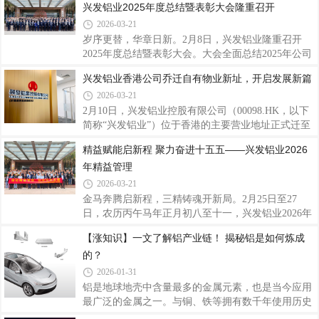
兴发铝业2025年度总结暨表彰大会隆重召开
发企业及行业专家，围绕产品质量、技术创新、服务
软件（中国）有限公司联合推进，旨在通过系统升级
能力、品牌口碑、市场应用等维度综合评审。评选结
2026-03-21
与多平台集成，推动财务核算标准化、一体化、自动
果兼具专
化、智能化，为集团高质量发展注入新动能。会上，
岁序更替，华章日新。2月8日，兴发铝业隆重召开
兴发铝业财务副总监、项目负责人刘权锋指出，随着
2025年度总结暨表彰大会。大会全面总结2025年公司
公司业务不断拓展，实施财务系统优化升级已刻不容
发展历程与经营成果，研究部署2026年战略方向与重
兴发铝业香港公司乔迁自有物业新址，开启发展新篇
缓。本次项目将以“标准化、一体化、自动化、智能
点任务，同时表彰在各项工作中表现突出的优秀个人
2026-03-21
化”为建设路径，打通ERP、司库、财务共享、设备系
和先进团队，进一步凝聚奋斗力量，激励全体员工以
统等多平台数据壁垒，统一主数据管理，全面
更加积极昂扬的姿态投身“十五五”开局新征程。会
2月10日，兴发铝业控股有限公司（00098.HK，以下
上，公司总经理廖玉庆作了2025年度工作总结及2026
简称“兴发铝业”）位于香港的主要营业地址正式迁至
年度工作计划的报告。他充分肯定了兴发铝业在过去
香港九龙观塘区观塘道波顿科创中心。新办公地址为
精益赋能启新程 聚力奋进十五五——兴发铝业2026
一年所取得的发展成就，深刻剖析了当前公司发展进
公司自有物业，此举进一步夯实了公司在香港的业务
年精益管理
程中存在的短板与挑战，并对公司2026年的整体奋斗
根基，提升了运营稳定性。据了解，新址所在的九龙
目标进行了展望。廖玉庆指出，2025年是兴发铝
观塘区是香港重要的商务及科创产业聚集区，交通网
2026-03-21
络发达，商业配套成熟，能为客户接待、商务合作及
金马奔腾启新程，三精铸魂开新局。2月25日至27
品牌展示提供更优质的平台。作为在香港联合交易所
日，农历丙午马年正月初八至十一，兴发铝业2026年
主板上市的企业，兴发铝业始终坚持以全球化视野布
精益管理骨干培训班在公司总部大楼圆满举行。培训
【涨知识】一文了解铝产业链！ 揭秘铝是如何炼成
局业务。此次迁入自有物业，是公司优化运营资源的
通过线上+线下的形式，覆盖参训人数共131人。公司
重要举措，不仅彰显了公司稳健发展的实力，
的？
领导班子、各基地总经理、副总经理及生产、质量、
技术等关键岗位负责人齐聚一堂，其中线下80余人，
2026-01-31
线上同步参训50余人。这既是一场收心归位的“新春
铝是地球地壳中含量最多的金属元素，也是当今应用
第一训”，更是兴发铝业在“十五五”规划谋篇布局的关
最广泛的金属之一。与铜、铁等拥有数千年使用历史
键节点，以“三精管理”为重要抓手，吹响新一年精益
的金属不同，铝的工业化应用仅有一百多年，却已深