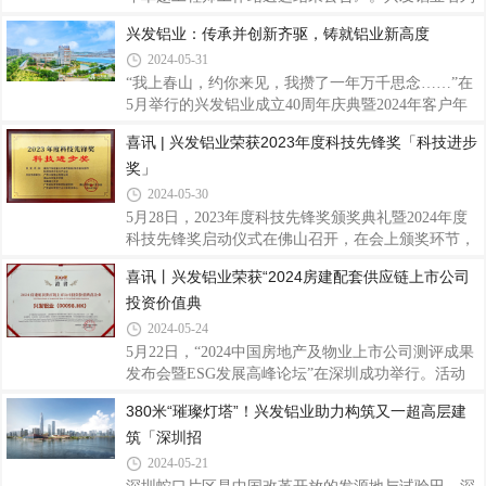
制足球赛自揭幕以来，经过多次激烈鏖战，紧张对
其中，被授予国家卓越工程师创新研究院“卓越工程
兴发铝业：传承并创新齐驱，铸就铝业新高度
决，国际教育学院留学生足球队队员们挥汗绿茵，默
师工作站”称号，作为国家级创新平台，企业可通过
契配合，用实际行动诠释了团结协作、拼搏
2024-05-31
佛山国创院与境内外高水平大学开展硕士、博士联合
培养和高水平协同创新，为公司探索高层次人才，做
“我上春山，约你来见，我攒了一年万千思念……”在
好人才引育工作，进一步推进产学研用，加快实现新
5月举行的兴发铝业成立40周年庆典暨2024年客户年
材料产业高水平科技自立自强，构建创新协同发展新
会上，广东兴发铝业有限公司（下称“兴发铝业”）领
喜讯 | 兴发铝业荣获2023年度科技先锋奖「科技进步
格局，赋能企业行业高质量发展提供重要支撑作用。
导班子带来的合唱《上春山》，以全新的艺术形式展
奖」
兴发铝业作为集铝型材研发、生产、销售、服务于一
现了兴发铝业的创新精神。事实上，作为中国专业制
体的上市企业，40年来重视人才引育平台搭建
造铝型材标杆企业，兴发铝业骨子里便带有勇于改革
2024-05-30
创新、敢做时代“弄潮儿”的基因。01接力传承，四十
5月28日，2023年度科技先锋奖颁奖典礼暨2024年度
年砥砺磨一剑兴发铝业的创新精神，从领导班子在
科技先锋奖启动仪式在佛山召开，在会上颁奖环节，
《上春山》合唱中可见一斑。这次前所未有的表演形
兴发铝业作为主要完成单位参与的《面向汽车轻量化
喜讯丨兴发铝业荣获“2024房建配套供应链上市公司
式，不仅歌曲选择创新有活力有突破，更体现了企业
的高性能铝/镁合金及部件制造技术开发与产业化》项
对传统文化的创新性传承。这种创新精神，
投资价值典
目荣获科技进步奖。这是对各研究团队和兴发铝业多
年来积极与高校科研院所等联合研发，多措并举，高
2024-05-24
度重视科技创新工作的充分肯定。兴发铝业一直以来
5月22日，“2024中国房地产及物业上市公司测评成果
注重企业的技术创新工作，坚持以自主创新与产学研
发布会暨ESG发展高峰论坛”在深圳成功举行。活动
用相结合激发企业创新活力。以瞄准产业链关键环
发布了最新的《2024房地产上市公司测评研究报
380米“璀璨灯塔”！兴发铝业助力构筑又一超高层建
节，注重前瞻性研发和布局，不断深化改革，在新产
告》，同期隆重公布了“2024房地产配套供应链上市
品开发、技术进步、科研成果转化等方面取得了
筑「深圳招
公司测评成果”，兴发铝业荣获“2024房建配套供应链
上市公司投资价值典范企业”称号，凸显兴发铝业良
2024-05-21
好的经营能力、雄厚的企业实力以及稳健的发展能