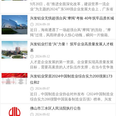
位。兴发铝业作为1984年创立于佛山的铝挤压行业知
9月20日，在“推进全面深化改革，建设世界一流企
名品牌上市企业，始终秉持“勤奋进取、开拓创新、
业”为主题的2024广东500强企业发展大会上，广东省
务实发展、服务社会”的兴发精神，强内功，扬品
企业联合会、广东省企业家协会发布2024广东企业
兴发铝业无惧超强台风“摩羯”考验 40年筑牢品质长城
牌，积极开拓国内外市场，在复杂的经济形势下依旧
500强及行业百强榜。兴发铝业在2024广东企业500强
保持业绩平稳增长，守法经营、依法纳税，展示了良
2024-09-18
榜单荣列第146位、2024广东制造业企业100强榜单荣
好的社会形
列第63位，再次展现了兴发铝业的强劲实力。据了
近日，海南遭遇了一场超强台风“摩羯”的洗劫，“摩
解，广东企业500强及行业百强榜由广东省企业联合
羯”过境，风雨肆虐令人惊心动魄，瞬间一片狼藉。
会、广东省企业家协会发布，自2005年以来，在中国
市政设施严重损坏，停水停电，房屋倒塌，树木被连
兴发铝业打造“兴”力量！ 筑牢企业高质量发展人才根
企业联合会的指导下，在有关部门、企联组织、行业
根拔起，多台风机被吹断，海口、文昌两地直接经济
基
协会的大力支持下，参照国际通行做法，本次以2023
损失近600亿元。整个城市被台风蹂躏得满目苍夷，
年企业营业收入为基本标准作出排序，真实地反映广
成为建国以来登录我国大陆地区最强的秋台风，登录
2024-09-12
时最大风力在17级以上。海南作为兴发铝业在全国销
人才是企业发展的第一资源。企业要实现高质量发展
售布局的其中一个站点，在超强台风的摧残下，海南
目标，需要高素质的人才队伍作支撑，在当今竞争激
很多建筑物都严重受损，玻璃爆碎，边框变形，窗扇
烈的市场环境中，人才的培养与发展是企业长期成功
兴发铝业荣居2024中国制造业综合实力200强第173
掉落。在放眼一片残局的景象中，风雨洗礼出真正过
的关键。兴发铝业经过40年的发展，培养了一支多层
硬品质，此次台风登陆地海南使用兴发铝业产
位和2
次、高素质的人才队伍，为企业的高质量发展注入了
强劲动力，赢得了广泛的社会赞誉和良好信誉。一直
2024-09-07
以来，兴发铝业秉持“以人为本、以诚取信、以质取
近日，中国制造企业协会对外发布《2024中国制造业
胜”的经营宗旨，坚信“人才，是兴发之本”，注重顶层
综合实力200强暨中国装备制造业百强》榜单。兴发
设计，大力实施人才强企战略，围绕人才引进、人才
铝业凭借强大的综合实力和出色的业绩表现，分别荣
佛山市三水区人民法院执行公告
培养等重点工作，通过一系列举措，致力于打造一支
获2024中国制造业综合实力200强第173位和2024中国
高素质、富有创新精神的团队，以进一步
2024-09-02
装备制造业100强第94位，彰显了兴发铝业在中国铝