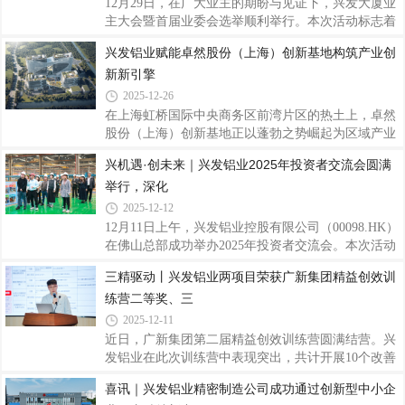
12月29日，在广大业主的期盼与见证下，兴发大厦业
文化产业与数字经济深度融合的战略性工程，被定位
主大会暨首届业委会选举顺利举行。本次活动标志着
为“全球智慧中枢”，项目总建筑面积约12.2万平方
兴发大厦社区治理与服务迈入全新阶段，同时，其商
兴发铝业赋能卓然股份（上海）创新基地构筑产业创
米，涵盖高端办公、商业配套、专业录音棚、音乐体
业裙楼兴发天地的焕新升级与试业活动也正式拉开序
验区等多元业态，实现办公与创作场景的无缝
新新引擎
幕，共同勾勒出一幅“美好家园”与“繁荣商业”相辅相
成的未来画卷。一、业主共建家园首届业委会选举正
2025-12-26
式启动在禅城区相关政府部门的指导与支持下，经过
在上海虹桥国际中央商务区前湾片区的热土上，卓然
数月精心筹备，兴发大厦成立业主委员会的各项工作
股份（上海）创新基地正以蓬勃之势崛起为区域产业
已取得实质性进展。开发商始终关注业主福祉，支持
升级的新标杆。而在这座基地的建造过程中，兴发铝
兴机遇·创未来｜兴发铝业2025年投资者交流会圆满
业主通过业委会实现更加有序、规范的社区管理，从
业的高品质产品，助力虹桥前湾片区打造成长三角总
而更好地保障全体业主的合法权益。二、
举行，深化
部经济首选地、国家产城融合示范标杆和绿色开放活
力共享的国际主城。作为上海市重点建设项目，卓然
2025-12-12
股份（上海）创新基地项目总建筑面积约10.2万平方
12月11日上午，兴发铝业控股有限公司（00098.HK）
米，由5栋建筑单体组成，包括三栋办公楼、一栋公
在佛山总部成功举办2025年投资者交流会。本次活动
寓楼和一栋商业楼，将承载卓然股份的总部办公、创
以“兴机遇 创未来”为主题，邀请多家知名机构投资者
三精驱动丨兴发铝业两项目荣获广新集团精益创效训
新研发、项目孵化等核心功能。项目建成后，将聚焦
代表莅临，通过“实地调研+深度座谈”的形式，全面
为炼油化工、新能源等领域的工艺及专用设备创
练营二等奖、三
搭建公司与资本市场的高效对接平台。兴发铝业执行
董事王志华、财务总监兼执行董事郑建华等公司代表
2025-12-11
及广新集团投资中心副总经理范凡出席活动，与投资
近日，广新集团第二届精益创效训练营圆满结营。兴
者围绕公司经营业绩、未来发展战略及行业趋势展开
发铝业在此次训练营中表现突出，共计开展10个改善
深度交流。作为广东省战略性产业集群重点产业
周项目，预计年创效超1000万元。其中，精密公
喜讯｜兴发铝业精密制造公司成功通过创新型中小企
链“链主”企业，兴发铝业以实地参观环节为切入点，
司“幕墙料理论重提升”项目荣获集团优秀改善周二等