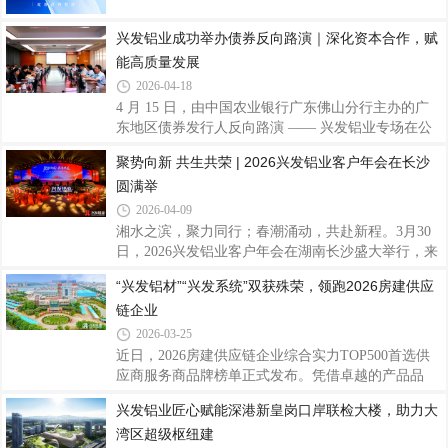
等全球市场，构建覆盖全球的生产布局、营销网络与
服务体系，提升品牌国际影响力，以开放姿态链接全
兴发铝业成功举办债券反向路演｜深化资本合作，赋
球资源智造赋能·提质增效年产能超100万吨，配备百
能高质量发展
余条先进生产线拥有国家企业技术中心与国家认可实
2026-04-18
验室以智能制造保障高效生产与稳定品质品质为基·
4 月 15 日，由中国农业银行广东佛山分行主办的广
权威认证通过ISO9001等多项权威体系认证拥
东地区债券发行人反向路演 —— 兴发铝业专场在公
司总部圆满举行。农业银行总行金融市场部、农业银
聚势向新 共生共荣 | 2026兴发铝业客户年会在长沙
行广东省分行投融部、农银理财、农银汇理、昆仑银
圆满举
行、招商证券、广州银行、东莞农商行等多家金融投
资机构代表出席活动。与会嘉宾首先参观兴发铝业展
2026-04-09
厅，深入了解企业四十余年发展历程、技术创新、全
湘水之滨，聚力同行；春潮涌动，共赴新程。3月30
球标杆工程及海内外产能布局，直观感受公司行业领
日，2026兴发铝业客户年会在湖南长沙盛大举行，来
先地位和稳健实力。随后，投资机构代表围绕公司经
自海内外的合作伙伴、行业同仁齐聚一堂，以“聚势
“兴发铝材”“兴发系统”双获殊荣，领跑2026房建供应
营业绩、发展战略、债券融资安排等议题进行深入交
向新 共生共荣”为主题，回望携手奋斗的征程，共话
流，公司管理层逐一进行解答与回应，现场氛
链企业
行业发展新机遇，擘画全球化合作新蓝图，凝聚起行
业同心聚力、共生共赢的发展合力。兴征程上共风
2026-03-25
雨，发奋图强创宏图会上，兴发铝业董事总经理廖玉
近日，2026房建供应链企业综合实力TOP500首选供
庆作题为《兴征程上共风雨，发奋图强创宏图》的专
应商服务商品牌榜单正式发布。凭借卓越的产品品
题报告，向信任、支持兴发发展的全体合作伙伴致以
质、强大的交付能力及深厚的品牌影响力，“兴发铝
兴发铝业匠心赋能深港新皇岗口岸联检大楼，助力大
诚挚感谢与崇高敬意。他全面复盘2025年发展成果，
材”再度荣登“2026房建供应链企业综合实力TOP500首
在全球经济与行业发展双重承压的背景下，兴发
湾区超级枢纽建
选供应商服务商品牌·铝型材类”十强榜首，“兴发系