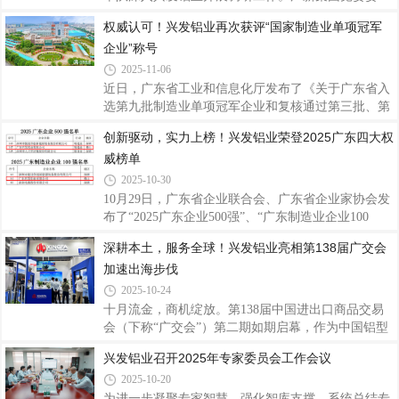
力的充分认可，彰显了公司在铝挤压材生产制造领域
员、总会计师罗俊晖参加调研。兴发铝业党委书记、
权威认可！兴发铝业再次获评“国家制造业单项冠军
的创新实力和市场竞争力。据悉，“广东省名优高新
董事长王立，董事、总经理廖玉庆参加调研。座谈会
技术产品”是广东省推动高质量发展
企业”称号
上，王立围绕兴发铝业“十四五”期间发展成效、经营
情况、存在问题及下一步工作计划等方面作详细汇
2025-11-06
报。与会人员就公司经营、行业动态及市场形
近日，广东省工业和信息化厅发布了《关于广东省入
势、“十五五”规划方案等内容展开深入研讨，为兴发
选第九批制造业单项冠军企业和复核通过第三批、第
铝业未来发展指明了方向。 刘志鸿对兴发铝业在复杂
六批制造业单项冠军企业名单的公示》，兴发铝业凭
创新驱动，实力上榜！兴发铝业荣登2025广东四大权
严峻的市场环境中表现出的韧性与成效给予了充分肯
借在技术创新、市场引领、产业链整合等方面的综合
定，并结合“十五五”规划部署，提出五点工作要求
威榜单
优势，继 2018年认定及2021年复核通过后，今年再次
顺利通过复核，摘得此项国家级殊荣，彰显了公司在
2025-10-30
铝加工细分领域的领先地位。据了解，制造业单项冠
10月29日，广东省企业联合会、广东省企业家协会发
军企业是指长期专注于制造业特定细分产品市场，生
布了“2025广东企业500强”、“广东制造业企业100
产技术或工艺国际领先，单项产品市场占有率位居全
强”、“广东创新企业100强”等名单及相关分析报告，
深耕本土，服务全球！兴发铝业亮相第138届广交会
球或国内前列的企业，代表全球制造业细分领域最高
兴发铝业荣登2025广东企业500强第147位、广东制造
发展水平和最强市场实力，且需通过严苛的复
加速出海步伐
业企业100强第64位、广东创新企业100强第60位；同
期，广东省制造业协会、广东省发展和改革研究院、
2025-10-24
暨南大学产业经济研究院联合发布了“2025年广东省
十月流金，商机绽放。第138届中国进出口商品交易
制造业企业500强”名单，兴发铝业以营业收入
会（下称“广交会”）第二期如期启幕，作为中国铝型
1886617万元荣登榜单第32位，充分展现了兴发铝业
材行业的领军企业，兴发铝业携多款高性能系统门窗
兴发铝业召开2025年专家委员会工作会议
强健的综合实力和创新能力。据了解，广东企业500
及产品应用解决方案亮相展会，向全球客商展示技术
强及行业百强榜由广东省企业联合会、广东省企业
2025-10-20
创新实力，诠释高端化、绿色化、全球化发展成果。
本次广交会上，兴发铝业重点推出了兴发125全景门
为进一步凝聚专家智慧、强化智库支撑，系统总结专