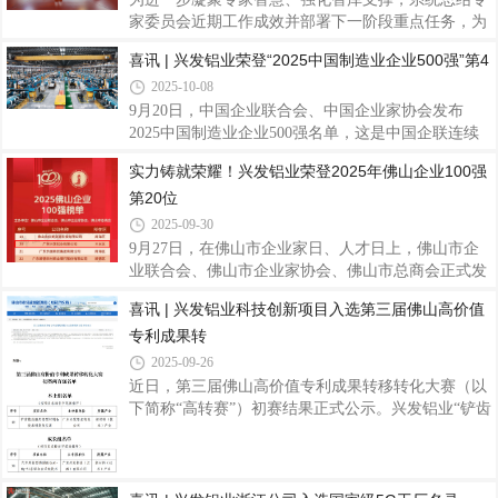
系列、兴发80系列多功能铝合金窗系统等系统门窗产
家委员会近期工作成效并部署下一阶段重点任务，为
品，从空间适配到功能升级，精准契合全球市场需
集团谋划“十五五”发展战略蓝图、聚力实现高质量发
喜讯 | 兴发铝业荣登“2025中国制造业企业500强”第4
求。兴发125全景门系列以极简设计重构空间美学。
展提供坚实支撑。10月16日，兴发铝业组织召开了
2025-10-08
以窄边框、大板块玻璃为特色，视野开阔，符合现代
2025年专家委员会工作会议。集团党委书记、董事长
建筑审美潮流。产品不仅具备优异的抗风压性能和
王立出席会议并讲话。会上，专家委员会主任罗用冠
9月20日，中国企业联合会、中国企业家协会发布
作了阶段性工作汇报，指出委员会围绕技术创新和工
2025中国制造业企业500强名单，这是中国企联连续
艺优化，通过深入基层、流程改进等系列举措，在模
第21次向社会发布该项榜单。兴发铝业凭借持续创新
实力铸就荣耀！兴发铝业荣登2025年佛山企业100强
具技术攻关等方面取得了进展。汇报还分析了当前工
的制造实力和稳健的市场表现，位列榜单第475名，
第20位
作存在的问题，并制定了后续攻关计划。在此基础
彰显了公司在复杂市场环境中的强劲韧性与综合竞争
上，与会人员围绕汇报内容进行了座谈交流，进
力。据悉，“中国制造业企业500强”榜单由中国企业
2025-09-30
联合会、中国企业家协会联合发布，是中国制造业领
9月27日，在佛山市企业家日、人才日上，佛山市企
域最具权威性和影响力的企业实力评价体系之一。该
业联合会、佛山市企业家协会、佛山市总商会正式发
榜单以企业年度营业收入为主要评价依据，综合考量
布 2025 年佛山骨干企业调研成果，兴发铝业凭借稳
喜讯 | 兴发铝业科技创新项目入选第三届佛山高价值
其他经营指标，旨在筛选出代表中国制造业发展水平
健的经营业绩和坚实的制造根基，荣登2025年佛山企
的领军企业群体。兴发铝业作为中国领先的铝型材
专利成果转
业100强第20位、佛山制造业企业100强第9位和佛山
企业利税贡献TOP30第17位，彰显兴发铝业在佛山高
2025-09-26
质量发展格局中的先进地位和强劲的综合实力。兴发
近日，第三届佛山高价值专利成果转移转化大赛（以
铝业作为1984年创立于佛山的铝型材行业知名品牌企
下简称“高转赛”）初赛结果正式公示。兴发铝业“铲齿
业，始终以“勤奋进取、开拓创新、务实发展、服务
散热器用铝型材制备技术研发及应用”及“汽车用新型
社会”的兴发精神，强内功，扬品牌，积极开拓国内
高强耐蚀Al-Mg-Si系铝合金关键技术开发”两大参赛
外市场，在复杂的经济环境下保持了业绩的持续增
项目成功入选初赛两百强名单，彰显了兴发铝业在铝
合金材料研发与高端制造领域的领先实力，及其推动