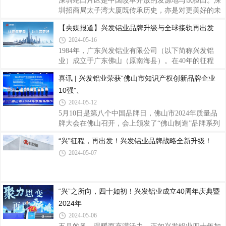
深圳蛇口片区是中国改革开放的发源地与试验田。深
力，也是社会各界对兴发铝业投资价值的认可。公司
圳招商局太子湾大厦既传承历史，亦是对更美好的未
在《房建供应链投资赛道分析报告》2023年房建供应
来许下希冀。项目位于深圳的入海口——蛇口的核心
【央媒报道】兴发铝业品牌升级与全球接轨再出发
链上市公司营收排行榜TOP100位列第33名，2023年
地段，区位优势得天独厚，是“一带一路”国家战略落
房建供应链上市公司净利润排行榜TOP100位列第36
2024-05-16
位的又一重要支点。项目是由高度为380米的塔楼和
名
附属裙房组成，总建筑面积约170万㎡，以“一湾三坊
1984年，广东兴发铝业有限公司（以下简称兴发铝
城中城”为概念，集纳邮轮母港、总部基地、文化创
业）成立于广东佛山（原南海县）。在40年的征程
意、教育医疗、会议展览等多元特色业态于一体的大
中，它对品质和服务的精益求精造就了行业标杆。对
喜讯 | 兴发铝业荣获“佛山市知识产权创新品牌企业
型超高层建筑，打造超级湾区滨海城市综合体，是招
于未来，兴发铝业品牌形象全新升级，力谋新发展。
10强”、
商局集团的“头号工程”，建成后将成为深圳太子湾片
勇立潮头挺起国之铝业“脊梁”历经风雨，兴发铝业从
区的标志性建筑，也将是“深圳市太子湾
一家乡镇企业到如今的中国铝挤压材领军企业， 2008
2024-05-12
年，公司于香港联交所主板上市。之后随着广东省广
5月10日是第八个中国品牌日，佛山市2024年质量品
新控股集团有限公司和中国联塑集团控股有限公司分
牌大会在佛山召开，会上颁发了“佛山制造”品牌系列
别在2011年和2018年入股。如今，兴发铝业的产品常
榜单，兴发铝业凭借品质和口碑实力荣获“佛山市知
“兴”征程，再出发！兴发铝业品牌战略全新升级！
见诸在国内外的建筑门窗幕墙系统、电子设备、机械
识产权创新品牌企业10强”、“佛山市匠心品质品牌企
装备、轨道交通、航空、船舶等领域等场景或载
2024-05-07
业50强”称号。兴发铝业作为铝型材行业的龙头企
业，专注铝挤压材的生产制造销售已有40载，目前在
中国拥有七大生产基地，国外澳洲基地正在建设中，
越南基地已启动筹建。多年来兴发铝业积极参与标准
“兴”之所向，四十如初！兴发铝业成立40周年庆典暨
的起草编制工作，以标准推动企业创新发展，现已参
2024年
与起草制定2项国际标准、77项国家标准、33项行业
标准和31项团体标准，并通过严格细分生产工
2024-05-06