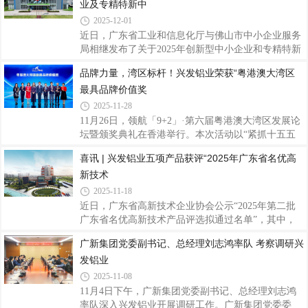
直观展现核心竞争力。投资者一行首先走访
业及专精特新中
奖，三水公司“1800T单机产能提升”项目荣获三等
奖。充分展现了兴发铝业在精益创效与持续改进方面
2025-12-01
的扎实功底与团队活力。训练营结营会议上李俭强进
近日，广东省工业和信息化厅与佛山市中小企业服务
行优秀项目分享两个获奖项目分别实现关键突
局相继发布了关于2025年创新型中小企业和专精特新
破：“幕墙料理论重提升”项目通过优化模具设计流
中小企业认定（复核）结果的公告，兴发铝业子公司
品牌力量，湾区标杆！兴发铝业荣获“粤港澳大湾区
程、建立试模反馈机制等举措，有效提升了幕墙料的
广东兴发精密制造有限公司（以下简称“兴发铝业精
尺寸精度与材料利用效率。“1800T单机产能提升”项
最具品牌价值奖
密制造公司”）凭借扎实的创新实力、突出的专业优
目
势以及稳健的发展态势，顺利通过这两项重要资质的
2025-11-28
复核，标志着公司在持续创新能力、专业发展水平及
11月26日，领航「9+2」·第六届粤港澳大湾区发展论
精细化经营管理等方面获得了政府与行业的高度认
坛暨颁奖典礼在香港举行。本次活动以“紧抓十五五
可。据悉，创新型中小企业是优质中小企业梯度培育
机遇 大湾区领航新局”为主题，汇聚政府、金融、科
喜讯 | 兴发铝业五项产品获评“2025年广东省名优高
的基础层级，更是企业创新能力的核心认证标志，其
技及产业界代表，期间，兴发铝业凭借强大的品牌影
复评严格考量企业的创新投入、成长性表现及专
新技术
响力以及在铝挤压材领域的深厚积累，荣获“粤港澳
大湾区最具品牌价值奖”殊荣，这是对兴发铝业40多
2025-11-18
年来深耕主业、锐意进取的充分肯定，也彰显了公司
近日，广东省高新技术企业协会公示“2025年第二批
领先的综合实力与品牌美誉度。据了解，活动自2020
广东省名优高新技术产品评选拟通过名单”，其中，
年创办以来，已连续举办六届，成为推动大湾区资源
广东兴发铝业有限公司的“新型隔热节能窗纱一体窗
广新集团党委副书记、总经理刘志鸿率队 考察调研兴
对接与合作发展的重要平台。领航「9+2」·第六届粤
铝型材”“汽车部件用高强度、耐腐蚀铝型材”“电子设
港澳大湾区发展论坛暨颁奖典礼旨在分享湾
发铝业
备用易切削高精度结构件铝型材”和子公司广东兴发
精密制造有限公司的“建筑铝模板用高可挤压性6xxx
2025-11-08
系铝合金型材”“绿色节能铝合金隔音隔热门窗”共五项
11月4日下午，广新集团党委副书记、总经理刘志鸿
产品上榜，是对公司技术创新和产品研发成果转化能
率队深入兴发铝业开展调研工作。广新集团党委委