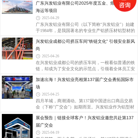
广东兴发铝业有限公司2025年度五金、熔辅、包材、
了坚实基础。实地考察交流 携手同行共赢越南经销商
1984年创立以来，历经四十余载风雨兼程，从一家名
海运等项目
团在兴发铝业工作人员的带领下，前往总部厂区内各
不见经传的铝型材厂崛起成为行业领军者，更以技术
大生产车间进行实地考察，现场观摩了解铝型
创新、品质坚守、数智生产和全球化视野，打造出兼
2025-04-29
具行业标杆意义与品牌特色的企业形象。一、品质坚
广东兴发铝业有限公司（以下简称“兴发铝业”）始建
守，筑牢品牌基石在兴发铝业的品牌文化体系
于1984年，是我国著名的专业生产铝挤压材铝型材的
中，“客户为本、品质为纲、创新引领、匠心智造”十
大型企业。目前在全国有7个生产基地，包括广东佛
兴发铝业成都公司挤压车间"铁链文化" 引领安全新风
六字核心价值观贯穿始终，产品理念强调“苛求细
山（3个）、江西宜春、四川成都、河南沁阳、浙江
节、过程控制”，通过建立国家认可实验室、实施现
尚
湖州基地，海外澳洲基地接近完成建设，越南基地正
代化
在建设中。2011年，广新控股集团（2023年及2024年
2025-04-26
《财富》世界500强）入股兴发，开创中国铝型材行
在兴发铝业成都公司的挤压车间，一根看似普通的铁
业国有、民营混合所有制之先河，从强化党建引领、
链，却成为了安全文化的示范点，引领着全体员工安
优化法人治理结构、现代企业管理、规范高效运作，
全意识与行为的深刻转变。从物理防护到精神图腾，
加速出海！兴发铝业亮相第137届广交会勇拓国际市
到整个企业文化和全体员工精神面貌方方面面都焕然
从个体习惯到全员参与，“铁链文化”的实践与深化，
一新，兴发铝业迎来了良性扩张。近年来，兴发
场
不仅塑造了公司的安全底色，更成为保障员工生命安
全的坚实防线。（图为14#厂房送模平台送模口区域
2025-04-25
近貌）铁链安全文化的起源与示范物理防线的诞生为
四月羊城，商潮涌动。第137届中国进出口商品交易
杜绝送模平台区域的意外坠落风险，14#厂房率先在
会（下称“广交会”）如期而至。兴发铝业作为铝型材
平台四周设置铁链防护装置。兴发铝业成都公司总经
行业龙头企业，聚焦国际市场需求，为全球用户带来
展会预告｜链接全球客户！兴发铝业邀您共赴第137
理谭日纯明确提出要求：机台员工每日检查铁链完好
智能高品质系统门窗产品及应用解决方案，积极推动
性，并在模具搬运作业后必须挂回铁链，形成
届广交会
品牌出海，以产品硬实力和卓越品质服务向全球展示
中国智造的风采，加速出海步伐，全力拓展国际市
2025-04-19
场。图：兴发铝业展位兴发铝业是中国先进铝型材制