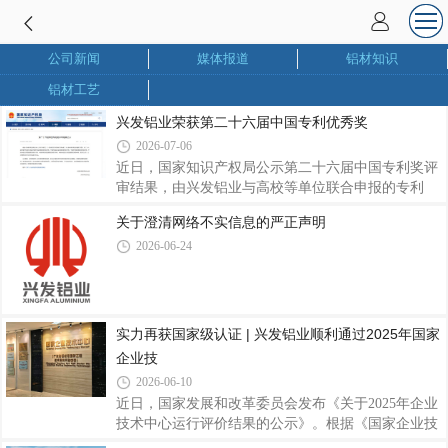
公司新闻
媒体报道
铝材知识
铝材工艺
兴发铝业荣获第二十六届中国专利优秀奖
2026-07-06
近日，国家知识产权局公示第二十六届中国专利奖评
审结果，由兴发铝业与高校等单位联合申报的专利
《一种耐蚀的铝合金复合涂层及其制备方法与应用》
关于澄清网络不实信息的严正声明
（专利号：ZL202111237502.2）获评中国专利优秀
2026-06-24
奖。该专利针对铝合金耐腐蚀技术进行攻关，通过优
化表面复合涂层制备方案，显著提升铝型材防腐性
能，可广泛适配建筑及工业制造等应用场景，为延长
铝合金制品寿命、拓展高端应用领域提供有力支撑。
作为联合完成单位，兴发铝业始终坚持产学研协同创
实力再获国家级认证 | 兴发铝业顺利通过2025年国家
新，积极联动高校、科创企业开展技术攻关。此次获
企业技
奖，既是对兴发铝业研发实力和产学研成果的认可，
2026-06-10
近日，国家发展和改革委员会发布《关于2025年企业
技术中心运行评价结果的公示》。根据《国家企业技
术中心认定管理办法》及相关评价工作要求，广东兴