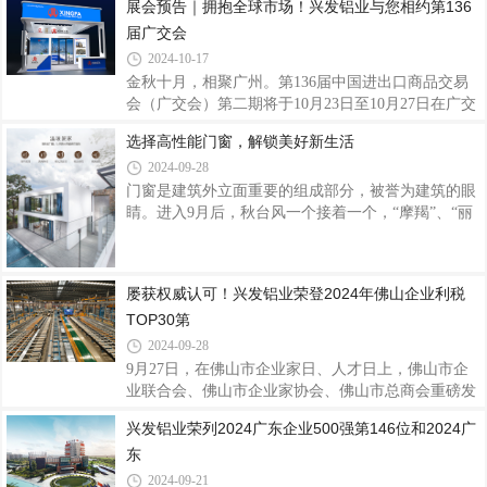
展会预告｜拥抱全球市场！兴发铝业与您相约第136
产业链“链主”企业引领作用，不断强化产业链优势，
发铝业作为广交会参展的常客，聚焦全球市场需求，
积极围绕产业链部署创新链，规范公司治理，稳健
届广交会
深挖外贸发展潜力，积极亮相释放创新活力迎客来，
为全球用户提供高品质的系统门窗产品及解决方案，
2024-10-17
以专业品质服务和产品硬实力向世界展示中国品牌的
金秋十月，相聚广州。第136届中国进出口商品交易
风采，加速品牌全球化步伐。兴发铝业40年来始终坚
会（广交会）第二期将于10月23日至10月27日在广交
持不懈耕耘打造品牌国际竞争力，伴随国内外市场的
会展馆举行，以“服务高质量发展，推进高水平开
选择高性能门窗，解锁美好新生活
趋势变局而成长，以“客户为本、品质为纲、创新引
放”为主题。兴发铝业一直深耕布局海外市场，拥抱
领、匠心智造”的核心价值观在国际市场上
2024-09-28
全球促发展，此次兴发铝业展位号：B区12.1C29-
30,D13-14诚邀各位新老客户、海内外客商莅临参
门窗是建筑外立面重要的组成部分，被誉为建筑的眼
观，交流创新思维，共襄贸易盛举。兴发铝业作为集
睛。进入9月后，秋台风一个接着一个，“摩羯”、“丽
铝型材研发、生产、销售、服务于一体的上市企业，
琵”、“贝碧嘉”、“普拉桑”、“苏力”……近期华南、西
40年来秉承“客户为本、品质为纲、创新引领、匠心
南等地区也多降雨天气。在台风暴雨甚至是严寒酷暑
智造”的核心价值观，打造铝型材绿色节能、数字化
等极端天气，一扇高性能门窗直接关乎我们栖居体
屡获权威认可！兴发铝业荣登2024年佛山企业利税
智能化、可循环铝挤压产业链，产品远销全球多个国
验。· Part.01·型材是门窗的根基坚固耐用，让生活更
TOP30第
家和
美好门窗的性能与其材质息息相关。优质的门窗型材
具备良好的硬度、强度和耐腐蚀性，能够在恶劣天气
2024-09-28
下保持稳定，为我们的家园提供坚固的防护。兴发系
9月27日，在佛山市企业家日、人才日上，佛山市企
统门窗选用优质铝型材，强度更高、耐腐蚀性更强，
业联合会、佛山市企业家协会、佛山市总商会重磅发
采用高强度注胶组角工艺，将型
布佛山骨干企业调研成果，2024年佛山企业利税
兴发铝业荣列2024广东企业500强第146位和2024广
TOP30、科技创新TOP30、国际化TOP30三个名单正
东
式发布。兴发铝业荣登2024年佛山企业利税TOP30第
14位、科技创新TOP30第21位、国际化TOP30第9
2024-09-21