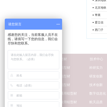
深圳地铁
北京地铁
苹果
爱立信
请您留言
西门子
感谢您的关注，当前客服人员不在
线，请填写一下您的信息，我们会
尽快和您联系。
关
于兴发
工业铝型材
技术中心
荣誉资质
船舶用铝型材
科研实力
新闻中心
航天用铝型材
研发创新
媒体报道
汽车用铝型材
技术创新
联系我们
轨道交通用铝型材
数字信息化
防伪查询
电力行业用铝型材
航天品质