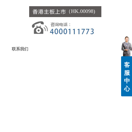
（HK.00098)
联系我们
客
服
中
心