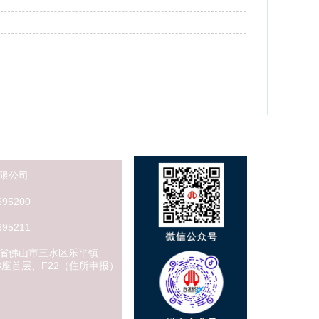
限公司
新闻动态
95200
公司新闻
95211
行业资讯
工程百科
省佛山市三水区乐平镇
23座首层、F22（住所申报）