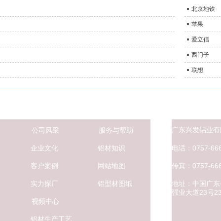
北京地铁
苹果
爱立信
西门子
联想
广东兴发铝业有
公司风采
服务与帮助
电话：0757-666
企业文化
铝材知识
传真：0757-666
客户案例
网站地图
地址：中国广东
实力探厂
铝型材图纸
强业大道
23号
视频中心
铝材生产工艺