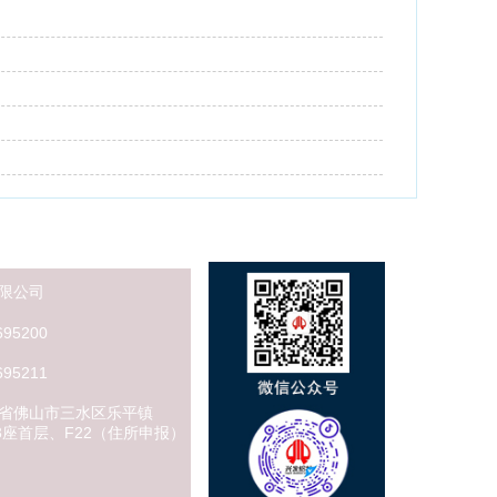
限公司
新闻动态
95200
公司新闻
95211
行业资讯
工程百科
省佛山市三水区乐平镇
23座首层、F22（住所申报）