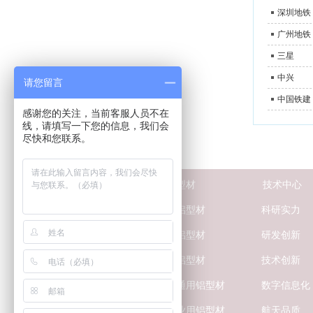
深圳地铁
广州地铁
三星
中兴
请您留言
中国铁建
感谢您的关注，当前客服人员不在
线，请填写一下您的信息，我们会
尽快和您联系。
关
于兴发
工业铝型材
技术中心
荣誉资质
船舶用铝型材
科研实力
新闻中心
航天用铝型材
研发创新
媒体报道
汽车用铝型材
技术创新
联系我们
轨道交通用铝型材
数字信息化
防伪查询
电力行业用铝型材
航天品质