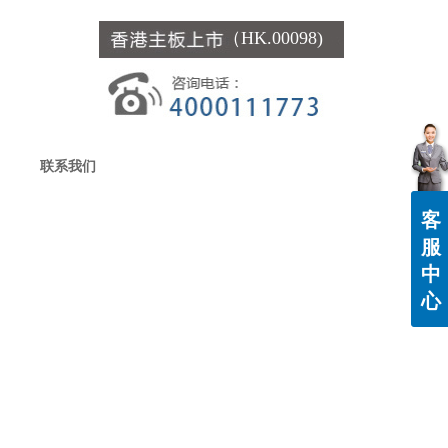
（HK.00098)
联系我们
客
服
中
心