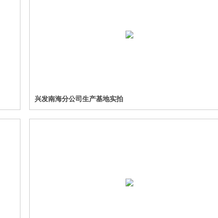
兴发南海分公司生产基地实拍