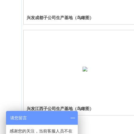
兴发成都子公司生产基地（鸟瞰图）
兴发江西子公司生产基地（鸟瞰图）
请您留言
感谢您的关注，当前客服人员不在