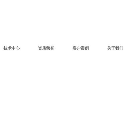
技术中心
资质荣誉
客户案例
关于我们