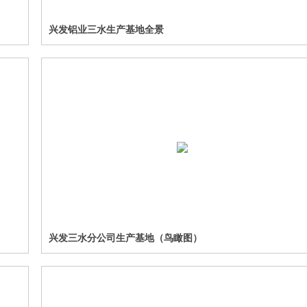
兴发铝业三水生产基地全景
兴发三水分公司生产基地（鸟瞰图）