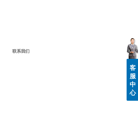
（HK.00098)
联系我们
客
服
中
心