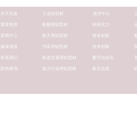
关
于兴发
工业铝型材
技术中心
荣誉资质
船舶用铝型材
科研实力
新闻中心
航天用铝型材
研发创新
媒体报道
汽车用铝型材
技术创新
联系我们
轨道交通用铝型材
数字信息化
防伪查询
电力行业用铝型材
航天品质