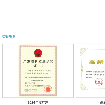
荣誉资质
2024年度广东
高