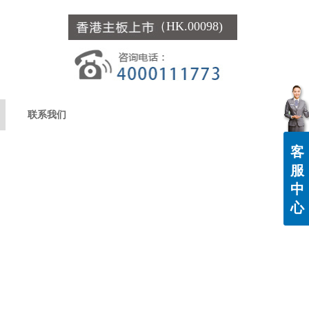
（HK.00098)
联系我们
客
服
中
心