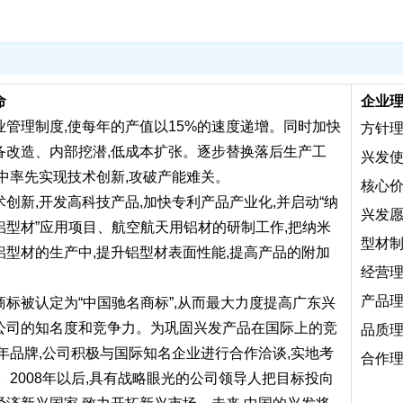
命
企业
业管理制度,使每年的产值以15%的速度递增。同时加快
方针理
备改造、内部挖潜,低成本扩张。逐步替换落后生产工
兴发使
业中率先实现技术创新,攻破产能难关。
核心价
术创新,开发高科技产品,加快专利产品产业化,并启动“纳
兴发愿
铝型材”应用项目、航空航天用铝材的研制工作,把纳米
型材
铝型材的生产中,提升铝型材表面性能,提高产品的附加
经营理
产品理
商标被认定为“中国驰名商标”,从而最大力度提高广东兴
公司的知名度和竞争力。为巩固兴发产品在国际上的竞
品质理
百年品牌,公司积极与国际知名企业进行合作洽谈,实地考
合作理
。2008年以后,具有战略眼光的公司领导人把目标投向