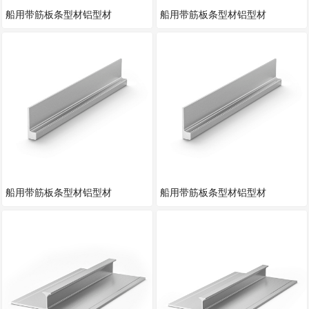
船用带筋板条型材铝型材
船用带筋板条型材铝型材
船用带筋板条型材铝型材
船用带筋板条型材铝型材