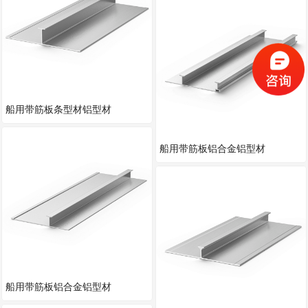
船用带筋板条型材铝型材
船用带筋板铝合金铝型材
船用带筋板铝合金铝型材