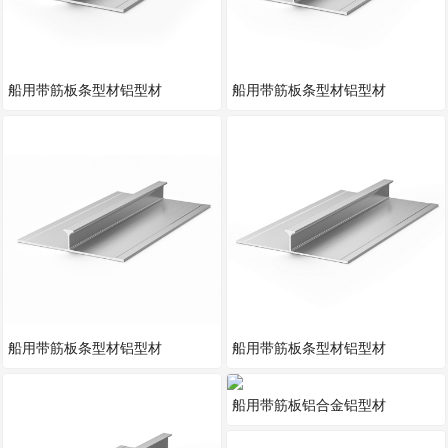
船用带筋板条型材铝型材
船用带筋板条型材铝型材
船用带筋板条型材铝型材
船用带筋板条型材铝型材
船用带筋板铝合金铝型材