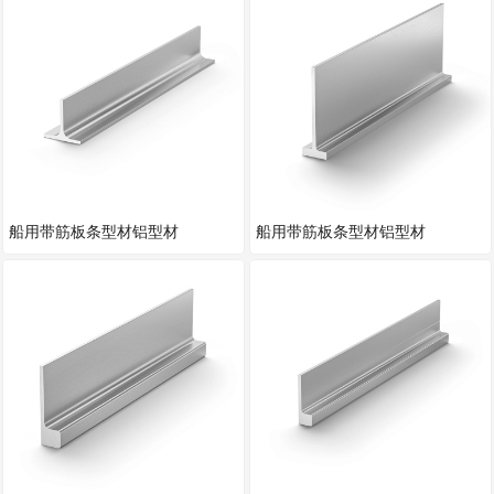
船用带筋板条型材铝型材
船用带筋板条型材铝型材