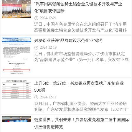
“汽车用高强耐蚀稀土铝合金关键技术开发与产业
着喜庆的气息，以满满的仪式感开启了2025年的新征
化”项目获评国际
程。鞭炮齐鸣启新程开工现场，鞭炮整齐环绕排列，
一场燃放鞭炮仪式正式拉开了新一年奋斗的序幕。随
2024-12-21
着开工吉时的临近，公司员工们纷纷聚集在空旷区
近日，中国有色金属学会在北京组织召开了“汽车用
域，鞭炮被点燃瞬间，噼里啪啦的声响顿时响彻四
高强耐蚀稀土铝合金关键技术开发与产业化”项目科
周，绚丽的火花在空中绽放，寓意着公司在新的一年
技成果评价会。该项目由广东兴发铝业（江西）有限
兴发铝业获评“品牌建设示范企业”称号
红红火火、蒸蒸日上。为祈求新的一年生意兴隆、诸
公司、佛山大学、江西理工大学共同完成。评价会邀
事顺遂，公司精心筹备了充满传统韵味与美好寓意
2024-12-19
请了中铝科学技术研究院教授级高工娄花芬、北京科
技大学教授连芳、中国有色金属学会教授级高工张洪
近日，佛山市市场监督管理局公示了佛山市拟认定
国、中国有研科技集团有限公司教授级高工闫丽珍、
为“品牌建设示范企业”（第一批）名单，兴发铝业成
中国有色金属加工工业协会教授级高工靳海明等5位
功入选，获评“品牌建设示范企业”称号，这是对公司
铝加工、金属材料和行业科技管理领域的专家组成评
多年来坚持品牌建设赋能制造业高质量发展的高度认
价专家组，专家们听取项目组的汇报，审阅相关技术
可。质量是品牌的基础，品牌是质量的体现。兴发铝
上升5位！第27位！兴发铝业再次登榜广东制造业
资料，通过讨论质询，与会专家一致认为，“汽
业自1984年创立以来，积极参与标准的起草编制工
作，以标准推动企业创新发展，现已参与标准起草制
500强
定超160项，并通过严格细分生产工序环节的工艺技
2024-12-11
术文件和质量控制标准，不断完善形成完整的产品质
12月3日，广东省制造业协会、暨南大学产业经济研
量保证体系，产品质量均超出国标，达到世界标准认
究院、广东省发展和改革研究院联合发布《2024年广
可。长期以来公司注重品牌商标的保护与管理，
东制造业500强企业研究报告》，兴发铝业荣居榜单
链接世界，共创未来！兴发铝业亮相第二届中国国际
第27位，排名较去年上升了5位，再次展现了兴发铝
供应链促进博览
业在制造业领域的卓越实力和创新能力。据了