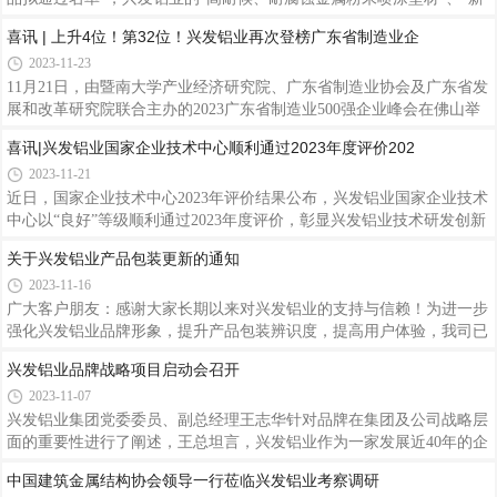
品获此荣誉，产品的实物质量已达到国际同类产品实物水平，进一步彰
近日，广东省高新技术企业协会公示了“2023年广东省名优高新技术产
显兴发铝业产品质量优势与企业品牌综合实力。据了解，“有色金属产
品拟通过名单”，兴发铝业的“高耐候、耐腐蚀金属粉末喷涂型材”、“新
品实物质量金杯奖”是由中国有色金属工业协会组织评定的有色金属产
型节能幕墙铝型材”、“新型隔热多功能门窗型材”共三项产品上榜，体
喜讯 | 上升4位！第32位！兴发铝业再次登榜广东省制造业企
品质
现了兴发铝业系列产品已达到国内先进水平，具有较高的市场竞争力，
2023-11-23
也是对公司创新能力和研发成果的认可。据悉，“名优高新技术产品”是
对高新技术产品的延续和进一步升级，其认定门槛更高、申报难度更
11月21日，由暨南大学产业经济研究院、广东省制造业协会及广东省发
大，旨在遴选出国内首创可替代进口、达到国际先进水平、达到国内先
展和改革研究院联合主办的2023广东省制造业500强企业峰会在佛山举
进水平的名优高新技术产品，是企业核心竞争力的表现，也是评审高
行。会议揭晓了“2023年广东省制造业企业500强”榜单。兴发铝业以营
喜讯|兴发铝业国家企业技术中心顺利通过2023年度评价202
业收入1775572万元荣居榜单第32位，排名较去年上升了4位，彰显了企
2023-11-21
业在高质量发展征程中所具有的雄厚实力与强劲活力，也是政府、社会
及行业各界对兴发铝业的高度认可。据悉，“广东省制造业企业500
近日，国家企业技术中心2023年评价结果公布，兴发铝业国家企业技术
强”榜单工作通过地市政府相关职能部门、商(协)会推荐及企业申报、公
中心以“良好”等级顺利通过2023年度评价，彰显兴发铝业技术研发创新
开数据采集调查及核实，并按照入围条件和参照国际上通行的评价准
能力方面所达到的高度，也是企业综合实力的全面体现。据了解，国家
关于兴发铝业产品包装更新的通知
则，经评
企业技术中心是指经国家发改委牵头认定的技术创新能力强、研究开发
2023-11-16
与创新水平在同行业中处于领先地位、拥有自主知识产权核心技术、具
有国际竞争力的企业技术中心。其资质由国家发改委、科技部、财政
广大客户朋友：感谢大家长期以来对兴发铝业的支持与信赖！为进一步
部、海关总署、税务总局五部委联合授予，认定审核过程严格、评价结
强化兴发铝业品牌形象，提升产品包装辨识度，提高用户体验，我司已
果权威，是目前国内规格最高、影响力最大的技术创新平台之一。科技
对产品包装进行更新，新版包装自2023年11月5日起将陆续上市使用，
兴发铝业品牌战略项目启动会召开
是第
过渡期一个月。在此期间，可能存在同一批产品新旧版本两种包装并存
2023-11-07
的现象。由此给您造成的不便，敬请谅解！新版包装如下：请大家认准
正品包装，谨防假冒。希望大家买的放心，用的舒心！ 特此通知说
兴发铝业集团党委委员、副总经理王志华针对品牌在集团及公司战略层
明，感谢您的支持与合作。广东兴发铝业有限公司2023年11月15日
面的重要性进行了阐述，王总坦言，兴发铝业作为一家发展近40年的企
业，我们深知品牌对于企业的重要性，在新趋势下我们要紧跟时代变革