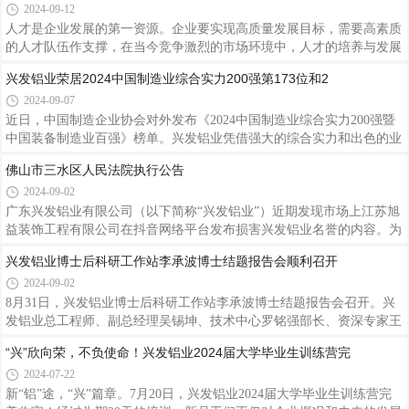
兴发铝业打造“兴”力量！ 筑牢企业高质量发展人才根基
反映广
近600亿元。整个城市被台风蹂躏得满目苍夷，成为建国以来登录我国
2024-09-12
大陆地区最强的秋台风，登录时最大风力在17级以上。海南作为兴发铝
业在全国销售布局的其中一个站点，在超强台风的摧残下，海南很多建
人才是企业发展的第一资源。企业要实现高质量发展目标，需要高素质
筑物都严重受损，玻璃爆碎，边框变形，窗扇掉落。在放眼一片残局的
的人才队伍作支撑，在当今竞争激烈的市场环境中，人才的培养与发展
景象中，风雨洗礼出真正过硬品质，此次台风登陆地海南使用兴发铝业
是企业长期成功的关键。兴发铝业经过40年的发展，培养了一支多层
兴发铝业荣居2024中国制造业综合实力200强第173位和2
产
次、高素质的人才队伍，为企业的高质量发展注入了强劲动力，赢得了
2024-09-07
广泛的社会赞誉和良好信誉。一直以来，兴发铝业秉持“以人为本、以
诚取信、以质取胜”的经营宗旨，坚信“人才，是兴发之本”，注重顶层
近日，中国制造企业协会对外发布《2024中国制造业综合实力200强暨
设计，大力实施人才强企战略，围绕人才引进、人才培养等重点工作，
中国装备制造业百强》榜单。兴发铝业凭借强大的综合实力和出色的业
通过一系列举措，致力于打造一支高素质、富有创新精神的团队，以进
绩表现，分别荣获2024中国制造业综合实力200强第173位和2024中国装
佛山市三水区人民法院执行公告
一步
备制造业100强第94位，彰显了兴发铝业在中国铝挤压材行业的先进地
2024-09-02
位。据悉，此次榜单的发布是中国制造企业协会对我国制造业企业进行
全面、科学、独立调查研究的成果。经过对超过8000家中国大陆制造型
广东兴发铝业有限公司（以下简称“兴发铝业”）近期发现市场上江苏旭
企业的数据采集与深入分析，严格按照营业收入、资产总额、利润总
益装饰工程有限公司在抖音网络平台发布损害兴发铝业名誉的内容。为
额、所有者权益、研发投入、从业人数等多维度指标进行综合评分，并
维护企业和消费者合法权益，营造清朗健康的市场环境，兴发铝业已采
兴发铝业博士后科研工作站李承波博士结题报告会顺利召开
邀请百位
取法律行动，现将法院判决内容《佛山市三水区人民法院执行公告》予
2024-09-02
以公布。请广大消费者不要轻信网络谣言，避免被不实信息误导。兴发
铝业也将、恶意造谣诽谤等违法违规行为坚决从严查处，绝不姑息。
8月31日，兴发铝业博士后科研工作站李承波博士结题报告会召开。兴
最后，感谢所有一直以来信任和支持兴发铝业的客户及合作伙伴。我们
发铝业总工程师、副总经理吴锡坤、技术中心罗铭强部长、资深专家王
将一如既往地努力提供更好的产品和服务，恪守诚信经营理念。希望大
顺成博士、技术专家侯陇刚博士等出席会议。报告会上，李承波博士围
“兴”欣向荣，不负使命！兴发铝业2024届大学毕业生训练营完
家共
绕其在站期间的研究课题《汽车用高强韧7xxx 铝型材形/性协同调控研
2024-07-22
究》作结题汇报，详细阐述了新能源汽车用轻量化铝合金的背景及市