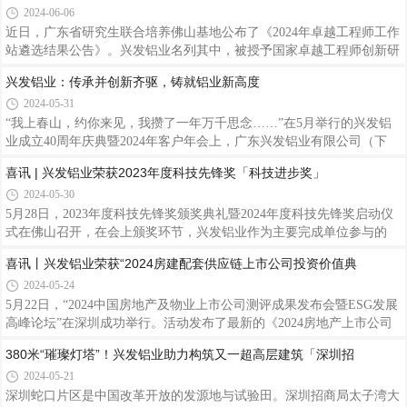
喜讯 | 兴发铝业被授予国家卓越工程师创新研究院“卓越工程师
区的标志
名。足球作为一项世界性的运动，它不仅仅是一项运动，更是一种精
2024-06-06
神、一种文化。广西民族大学有着浓厚的校园足球氛围，近年来大学参
与的足球项目比赛更是成绩斐然。广西民族大学2024“团结杯”师生八人
近日，广东省研究生联合培养佛山基地公布了《2024年卓越工程师工作
制足球赛自揭幕以来，经过多次激烈鏖战，紧张对决，国际教育学院留
站遴选结果公告》。兴发铝业名列其中，被授予国家卓越工程师创新研
学生足球队队员们挥汗绿茵，默契配合，用实际行动诠释了团结协作、
究院“卓越工程师工作站”称号，作为国家级创新平台，企业可通过佛山
兴发铝业：传承并创新齐驱，铸就铝业新高度
拼搏
国创院与境内外高水平大学开展硕士、博士联合培养和高水平协同创
2024-05-31
新，为公司探索高层次人才，做好人才引育工作，进一步推进产学研
用，加快实现新材料产业高水平科技自立自强，构建创新协同发展新格
“我上春山，约你来见，我攒了一年万千思念……”在5月举行的兴发铝
局，赋能企业行业高质量发展提供重要支撑作用。兴发铝业作为集铝型
业成立40周年庆典暨2024年客户年会上，广东兴发铝业有限公司（下
材研发、生产、销售、服务于一体的上市企业，40年来重视人才引育平
称“兴发铝业”）领导班子带来的合唱《上春山》，以全新的艺术形式展
喜讯 | 兴发铝业荣获2023年度科技先锋奖「科技进步奖」
台搭建
现了兴发铝业的创新精神。事实上，作为中国专业制造铝型材标杆企
2024-05-30
业，兴发铝业骨子里便带有勇于改革创新、敢做时代“弄潮儿”的基因。
01接力传承，四十年砥砺磨一剑兴发铝业的创新精神，从领导班子在
5月28日，2023年度科技先锋奖颁奖典礼暨2024年度科技先锋奖启动仪
《上春山》合唱中可见一斑。这次前所未有的表演形式，不仅歌曲选择
式在佛山召开，在会上颁奖环节，兴发铝业作为主要完成单位参与的
创新有活力有突破，更体现了企业对传统文化的创新性传承。这种创新
《面向汽车轻量化的高性能铝/镁合金及部件制造技术开发与产业化》
喜讯丨兴发铝业荣获“2024房建配套供应链上市公司投资价值典
精神，
项目荣获科技进步奖。这是对各研究团队和兴发铝业多年来积极与高校
2024-05-24
科研院所等联合研发，多措并举，高度重视科技创新工作的充分肯定。
兴发铝业一直以来注重企业的技术创新工作，坚持以自主创新与产学研
5月22日，“2024中国房地产及物业上市公司测评成果发布会暨ESG发展
用相结合激发企业创新活力。以瞄准产业链关键环节，注重前瞻性研发
高峰论坛”在深圳成功举行。活动发布了最新的《2024房地产上市公司
和布局，不断深化改革，在新产品开发、技术进步、科研成果转化等方
测评研究报告》，同期隆重公布了“2024房地产配套供应链上市公司测
380米“璀璨灯塔”！兴发铝业助力构筑又一超高层建筑「深圳招
面取得了
评成果”，兴发铝业荣获“2024房建配套供应链上市公司投资价值典范企
2024-05-21
业”称号，凸显兴发铝业良好的经营能力、雄厚的企业实力以及稳健的