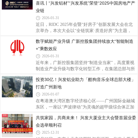
喜讯丨“兴发铝材”“兴发系统”荣登“2025中国房地产产
深化、全员赋能的奋进号角，为打赢“十五五”开局战
度融入国民经济的各个角落，成为从日常生活到航空
筑牢管理根基、凝聚发展动能。2026年是
业链
航天不可或缺的基础原材料。铝的强大之处在于它的
多功能性。然而，这种轻质金属在自然界并不是以单
2026-01-31
质金属存在的，其生产过程非常复杂。从矿石到金
近日，RIDC 2025年会暨“好房子”创新发展大会在北
属：铝的诞生三部曲纯铝并非天然存在，它的诞生需
京举办，本次大会以“全链筑家·质造好房”为主题，
经历三个关键阶段。第一步：采矿。铝来源于一种名
《2025中国房地产供应链战略诚信服务商研究报告》
数字赋能产业升级 广新控股集团持续放大“智能制造
为铝土矿的沉积岩。自1821年在法国南部首次发现以
正式发布，“兴发铝材”以15.31%的首选率荣登“2025
来，全球铝土矿资源主要集中在几内亚、越南、
+”乘数效应
中国房地产产业链战略诚信服务商·铝型材类品牌”十
强榜首，“兴发系统”以14.67% 的首选率荣登“2025中
2026-01-31
国房地产产业链战略诚信服务商·系统门窗类国产品
近年来，广新控股集团坚持“制造业当家”，高度重视
牌”十强榜首。双重登顶，既是行业对兴发实力的高
制造业产业升级与数字化转型工作，在集团总部与所
度认可，更是兴发作为中国铝型材行业领军者的标杆
属企业持续投入建设，目前已在总部层面形成工业互
投资30亿！兴发铝业助力「酷狗音乐全球总部大楼」
彰显！本次评选由全联房地产商会主导，历经10年研
联网创新与服务平台与人工智能平台两大筑基底座，
究迭代，秉持“客观、公益、公正
打造广州新地
在企业层面建立多个数字化工厂，显著提升制造业数
字化水平。2025年12月，广新控股集团凭借《铝型材
2026-01-07
行业全流程数字化智能工厂》项目成功入选国家工业
在粤港澳大湾区数字经济核心区——广州国际金融城
信息安全发展研究中心“2025年实验室重点领域优秀
东区，一座以“声波律动”为灵魂的超甲级综合体正加
典型案例”名单。该项目在广新控股集团所属企业广
速崛起。这座总投资30亿元、建筑高度132米的酷狗
共筑家园，共商未来！ 兴发大厦业主大会暨首届业委
东兴发铝业有限公司（以下简称“兴发铝业”）实现共
音乐全球总部大楼，不仅是酷狗公司首个自建总部基
享制造模式落地，推动挤压生产效率、图
会选举顺利召
地，更将成为珠江天际线的全新地标，预计2026年第
三季度正式交付使用，承载起数字音乐与AI技术融合
2025-12-31
的产业使命。酷狗音乐全球总部大楼作为广州市推动