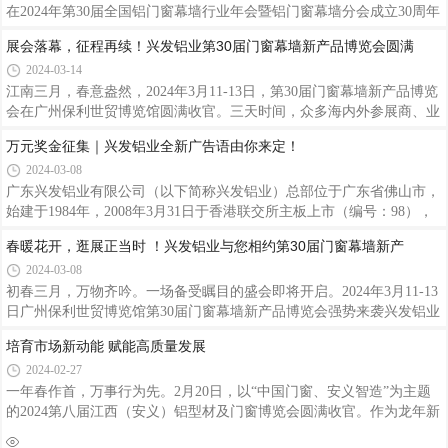
国铝型材行业国有、民营混合所有制之先河。近年来，兴发铝业分发挥
品牌是高质量发展的重要象征，是企业核心竞争力的综合体现。近日，
高性能铝合金产业链“链主”企业引领带动作用，经营业绩实现了量的规
在2024年第30届全国铝门窗幕墙行业年会暨铝门窗幕墙分会成立30周年
模增长和质的有效提升，业绩连续12年保持增长，被评为国家制造业单
庆上，中国建筑金属结构协会铝门窗幕墙分会发布了《第19次门窗幕墙
展会落幕，征程再续！兴发铝业第30届门窗幕墙新产品博览会圆满
项冠
行业数据申报及统计工作》成果报告。同期，盛大举行了2023-2024年
2024-03-14
度“TOP20幕墙工程”，以及“TOP10材料品牌”大数据入库证书的颁发仪
式！兴发铝业再次荣登“建筑型材十大首选品牌”榜首，入库2023-2024
江南三月，春意盎然，2024年3月11-13日，第30届门窗幕墙新产品博览
年度建筑门窗幕墙行业大数据“TOP10”品牌,以始终如一的品质和口碑再
会在广州保利世贸博览馆圆满收官。三天时间，众多海内外参展商、业
次赢得了市场和业界的肯定，展现卓越品牌力，为企业发展再添荣光。
界精英云集于此，求同存异、倾力发声，为行业留下了又一场精彩全面
万元奖金征集｜兴发铝业全新广告语由你来定！
的听觉和视觉盛宴。兴发铝业以多款创新门窗幕墙系统产品及解决方
2024-03-08
案，向外展示兴发智造的实力，吸引了大量的人流，纷纷驻足了解。产
品是企业与顾客沟通的桥梁，在消费者心中是企业的代表和名片。随着
广东兴发铝业有限公司（以下简称兴发铝业）总部位于广东省佛山市，
科技的不断发展和人们对于生活品质的追求，门窗幕墙新产品层出不
始建于1984年，2008年3月31日于香港联交所主板上市（编号：98），
穷。SOWS110窗纱一体系统、ESD125A提升推拉门系统、ENW65外开
随着2011年广东省广新控股集团有限公司（省属国企）和2018年中国联
春暖花开，逛展正当时 ！兴发铝业与您相约第30届门窗幕墙新产
窗系统、D196-
塑集团控股有限公司相继入股兴发铝业，开创中国铝型材行业国有、民
2024-03-08
营混合所有制之先河，是中国著名的专业生产建筑铝型材、工业铝型材
的大型企业，跻身铝型材世界先进行列。目前在中国拥有七大生产基
初春三月，万物齐吟。一场备受瞩目的盛会即将开启。2024年3月11-13
地，国外澳洲基地正在建设中，越南基地正在规划，产品在高端铝合金
日广州保利世贸博览馆第30届门窗幕墙新产品博览会强势来袭兴发铝业
挤压材市场保持着较高的市场占有率，全球无数标志性大型重点建设工
将携系列精品如期亮相，全方位呈现产品优势、核心技术、品牌以及综
培育市场新动能 赋能高质量发展
程项目如
合实力，与众多业内精英企业共同缔造一场门窗幕墙行业盛宴。兴发铝
2024-02-27
业展位：3号馆3B26诚邀各界客户朋友亲临现场，共赴盛会。「兴发铝
业展位」兴发铝业展台将以简约明朗设计，结合展示区、接待区、洽谈
一年春作首，万事行为先。2月20日，以“中国门窗、安义智造”为主题
区等多方位人性化的布局规划，展现兴发铝业品牌形象同时为参观者带
的2024第八届江西（安义）铝型材及门窗博览会圆满收官。作为龙年新