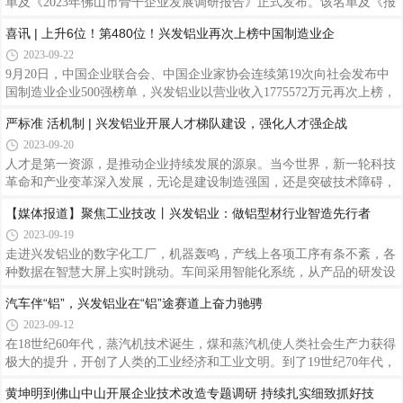
联合主办，是中国对外贸易的重要渠道和对外开放的重要窗口，是国际
近日，2023年佛山企业100强、制造业企业100强、民营企业100强等名
贸易合作的重要平台，被誉为“中国第一展”，中国外贸的晴雨表、风向
单及《2023年佛山市骨干企业发展调研报告》正式发布。该名单及《报
标。通过广交会便利供采对接，助力贸易畅通，共享发展机遇，实现商
告》由佛山市企业联合会、佛山市企业家协会、佛山市总商会联合编
喜讯 | 上升6位！第480位！兴发铝业再次上榜中国制造业企
业
制，自2019年以来第5次向全社会发布。兴发铝业再次实力上榜，荣膺
2023-09-22
2023年佛山企业100强第23名、佛山制造业企业100强第10名、佛山企业
100强科技创新 TOP20第12名。兴发铝业作为创立于佛山的铝型材行业
9月20日，中国企业联合会、中国企业家协会连续第19次向社会发布中
知名品牌企业，历经近40年的匠心智造，现已发展成为集建筑铝型材、
国制造业企业500强榜单，兴发铝业以营业收入1775572万元再次上榜，
工业铝型材、家装工装系统门窗、精密高端环保产品、精深加工材等多
位列榜单第480名，较去年上升了6位，展现出兴发铝业可持续高质量发
严标准 活机制 | 兴发铝业开展人才梯队建设，强化人才强企战
种业务板块
展的强劲动能与良好态势。兴发铝业39年来聚焦主业，匠心智造，稳中
2023-09-20
求进，现已在全国拥有七大生产基地，四个国家级、七个省部级研发平
台，通过网络化协同、智能化制造、服务化延伸、数字化管理，实施企
人才是第一资源，是推动企业持续发展的源泉。当今世界，新一轮科技
业工业技术改造和智能化升级，探索建立数字化智能化工厂，推进绿色
革命和产业变革深入发展，无论是建设制造强国，还是突破技术障碍，
产业生产线的投入与更新，激活企业绿色创新发展新动能。产品在绿色
都需要进一步夯实人才这一重要基石。加强人才培养，是顺应企业高质
【媒体报道】聚焦工业技改丨兴发铝业：做铝型材行业智造先行者
建筑、
量发展战略的客观需要，也是提升企业核心竞争力的必然选择。兴发铝
2023-09-19
业一直坚持“以人为本、以诚取信、以质取胜”的经营宗旨，在一批又一
批兴发人的共同努力下，形成了铝业品牌各个梯队的人才，勠力为企业
走进兴发铝业的数字化工厂，机器轰鸣，产线上各项工序有条不紊，各
高质量发展下了功夫，取得了良好的社会信誉。近年来，更是深入推
种数据在智慧大屏上实时跳动。车间采用智能化系统，从产品的研发设
进“人才强企”战略，围绕人才队伍建设的各个方面不断发力，有序开展
计到订单下达，再到生产出品、物流配送等全流程均在系统上协同，实
汽车伴“铝”，兴发铝业在“铝”途赛道上奋力驰骋
人�
时更新生产数据，较传统铝加工企业节省人员30%以上，效率提升
2023-09-12
50%。
在18世纪60年代，蒸汽机技术诞生，煤和蒸汽机使人类社会生产力获得
极大的提升，开创了人类的工业经济和工业文明。到了19世纪70年代，
石油和内燃机的出现，汽车工业、航空工业迅速崛起，使世界经济结构