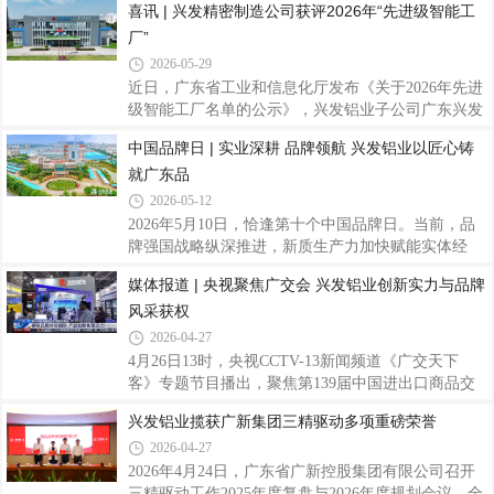
喜讯 | 兴发精密制造公司获评2026年“先进级智能工
发铝业有限公司（以下简称“兴发铝业”）企业技术中
厂”
心成功通过本次运行评价，标志着公司国家级研发平
台建设、科技创新综合实力再获国家权威认可。深耕
2026-05-29
铝型材制造领域四十余年，兴发铝业始终坚持科创驱
近日，广东省工业和信息化厅发布《关于2026年先进
动发展，以国家企业技术中心为创新枢纽，持续完善
级智能工厂名单的公示》，兴发铝业子公司广东兴发
科研基础设施建设。公司持续加码研发投入，聚焦铝
精密制造有限公司（以下简称“兴发精密制造公司”）
中国品牌日 | 实业深耕 品牌领航 兴发铝业以匠心铸
型材新材料、新工艺、轻量化等领域关键核心技术攻
凭借在智能制造领域的卓越实践与突出成效，成功获
关。依托平台研发，公司累计牵头、参与编
就广东品
评广东省先进级智能工厂。这是继获评“佛山市数字
化智能化示范工厂”后，公司在智能制造领域获得的
2026-05-12
又一重要荣誉。据悉，本次评选依据工信部等六部委
2026年5月10日，恰逢第十个中国品牌日。当前，品
联合印发的《智能工厂梯度培育管理办法（暂行）》
牌强国战略纵深推进，新质生产力加快赋能实体经
开展，智能工厂分为基础级、先进级、卓越级和领航
济，广东制造业加速转型升级，本土实业品牌在坚守
媒体报道 | 央视聚焦广交会 兴发铝业创新实力与品牌
级四个层级。“先进级智能工厂”要求企业聚焦数字化
与创新中，不断夯实发展根基，提升品牌价值。扎根
转型与网络化协同，实现生产经营数据互
风采获权
南粤沃土，躬耕铝业赛道四十余载，兴发铝业始终以
精益求精的产品品质、持续突破的科技实力、胸怀世
2026-04-27
界的全球化布局，不断擦亮民族品牌底色，用扎实实
4月26日13时，央视CCTV-13新闻频道《广交天下
绩诠释新时代广东制造的坚守与担当。（兴发铝业总
客》专题节目播出，聚焦第139届中国进出口商品交
部大楼）一、品牌体系深耕：从“品质标杆”到“文化自
易会（以下简称“广交会”）整体盛况。兴发铝业亮相
兴发铝业揽获广新集团三精驱动多项重磅荣誉
信”质量为基，坚守严苛管控标准。从未来世界第一
央视镜头，依托工程积淀与创新研发成果，集中展示
高楼沙特吉达塔、目前世界最高楼迪拜哈利法
2026-04-27
企业国际化发展成果，全面展现国产铝型材企业的综
合竞争力。本届广交会汇聚全球客商，是对外展示中
2026年4月24日，广东省广新控股集团有限公司召开
国制造、深化国际经贸合作的重要窗口。兴发铝业积
三精驱动工作2025年度复盘与2026年度规划会议，全