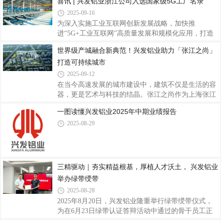
喜讯 | 兴发铝业浙江公司入选国家级5G工厂名录
产业技术创新和知识产权转化方面的卓越成效。据
2025-09-16
悉，“高转赛”由佛山市人民政府、国家知识产权局知
为深入实施工业互联网创新发展战略，加快推
识产权发展研究中心共同主办，佛山市市场监督管理
进“5G+工业互联网”高质量发展和规模化应用，打造
局（知识产权局）、佛山市人才工作局承办。本届大
5G工厂中国品牌。近日，工业和信息化部办公厅印发
赛设置初创组、成长组和本土组，采取
世界级产城融合新典范！兴发铝业助力「张江之尚」
了关于《2025年5G工厂名录》的通知（工信厅信管函
打造可持续城市
〔2025〕355号），兴发铝业全资子公司——兴发新
材（浙江）有限公司（以下简称“兴发铝业浙江公
2025-09-12
司”）成功入选，标志着公司在智能制造和数字化转
在当今高速发展的城市建设中，建筑不仅是生活的容
型方面取得国家级认可，成为铝型材行业5G全连接工
器，更是艺术与科技的结晶。张江之尚作为上海张江
厂建设的标杆示范企业。据悉，5G工厂作为“5G+工
科学城内的标志性高端建筑项目，也是张江科学城首
一图读懂兴发铝业2025年中期业绩报告
业互联网”深度融合的重要载体，是推动制造业高端
个工业遗存，生态景观，现代科研三合一综合体，以
化、智能化、绿色化发展的关键力量。此次评选经企
2025-08-29
其前瞻性的设计理念与卓越的建筑品质，成为区域发
业申
展的新亮点，项目荣获GBE最佳改造焕新商业建筑
奖。在这一项目中，兴发铝业的铝型材产品为建筑的
整体美感与功能性提供了坚实保障。通过工业遗存改
造与新建工程同步推进，打造集艺术、文化、科创于
三精驱动｜夯实精益根基，厚植人才沃土， 兴发铝业
一体的世界级产城融合新典范。张江之尚位于国家自
举办绿带绶带
主创新示范区与上海自贸试验区——浦东张江核心
2025-08-28
2025年8月20日，兴发铝业隆重举行绿带绶带仪式，
为在6月23日绿带认证答辩活动中通过的骨干员工正
式授予绿带与证书。本次仪式在兴发铝业总部设线下