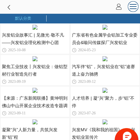
默认分类
兴发铝业故事汇 | 见微光·敬不凡
广东省有色金属学会铝加工专业委
——兴发铝业理化检测中心团
员会&喻问传媒探厂兴发铝业
2025-10-08
2024-05-23
聚焦工业技改丨兴发铝业：做铝型
汽车伴“铝”，兴发铝业在“铝”途赛
材行业智造先行者
道上奋力驰骋
2023-09-19
2023-09-12
【来源：广东新闻联播】黄坤明到
人才培养 | 凝“兴”聚力，步“铝”不
佛山中山开展企业技术改造专题调
停
2023-09-11
2023-07-26
凝聚“兴”人新力量，共筑兴发
兴发MV《我和我的祖国》——兴
新“铝”程
发铝业宣传片