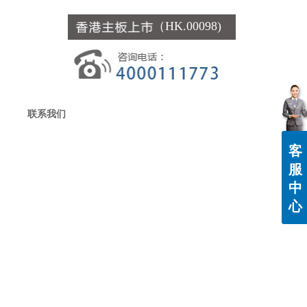
（HK.00098)
联系我们
客
服
中
心