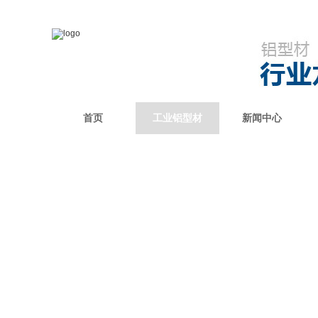
首页
工业铝型材
新闻中心