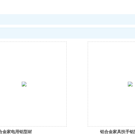
合金家电用铝型材
铝合金家具扶手铝