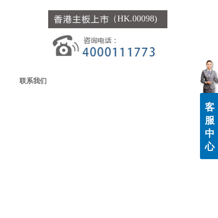
（HK.00098)
联系我们
客
服
中
心