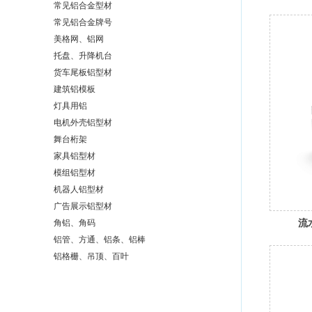
常见铝合金型材
常见铝合金牌号
美格网、铝网
托盘、升降机台
货车尾板铝型材
建筑铝模板
灯具用铝
电机外壳铝型材
舞台桁架
家具铝型材
模组铝型材
机器人铝型材
广告展示铝型材
流
角铝、角码
铝管、方通、铝条、铝棒
铝格栅、吊顶、百叶