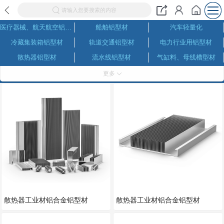
请输入您要搜索的内容
医疗器械、航天航空铝型材
船舶铝型材
汽车轻量化
冷藏集装箱铝型材
轨道交通铝型材
电力行业用铝型材
散热器铝型材
流水线铝型材
气缸料、母线槽型材
户外作业设施用铝
高端电子设备铝型材
太阳能光伏与新能源通信用铝
更多
建筑民用工业铝型材
常见铝合金型材
常见铝合金牌号
美格网、铝网
托盘、升降机台
货车尾板铝型材
建筑铝模板
灯具用铝
电机外壳铝型材
舞台桁架
家具铝型材
模组铝型材
机器人铝型材
广告展示铝型材
角铝、角码
铝管、方通、铝条、铝棒
铝格栅、吊顶、百叶
散热器工业材铝合金铝型材
散热器工业材铝合金铝型材