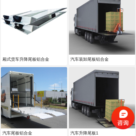
厢式货车升降尾板铝合金
汽车装卸尾板铝合金
汽车尾板铝合金
汽车升降尾板1