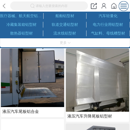
请输入您要搜索的内容
医疗器械、航天航空铝型材
船舶铝型材
汽车轻量化
冷藏集装箱铝型材
轨道交通铝型材
电力行业用铝型材
散热器铝型材
流水线铝型材
气缸料、母线槽型材
户外作业设施用铝
高端电子设备铝型材
太阳能光伏与新能源通信用铝
更多
建筑民用工业铝型材
常见铝合金型材
常见铝合金牌号
美格网、铝网
托盘、升降机台
货车尾板铝型材
建筑铝模板
灯具用铝
电机外壳铝型材
舞台桁架
家具铝型材
模组铝型材
机器人铝型材
广告展示铝型材
角铝、角码
铝管、方通、铝条、铝棒
铝格栅、吊顶、百叶
液压汽车尾板铝合金
液压汽车升降尾板铝型材