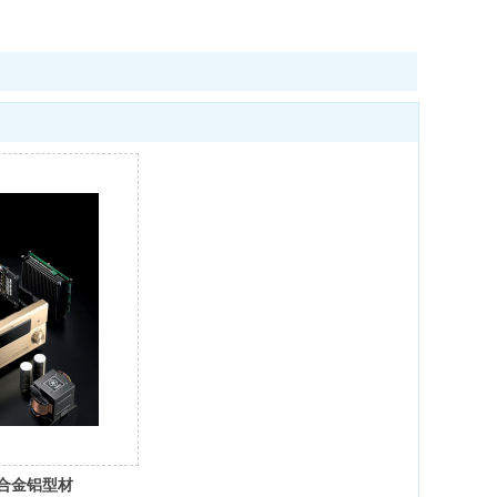
合金铝型材