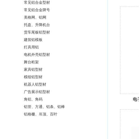
常见铝合金型材
常见铝合金牌号
美格网、铝网
托盘、升降机台
货车尾板铝型材
建筑铝模板
灯具用铝
电机外壳铝型材
舞台桁架
家具铝型材
模组铝型材
机器人铝型材
广告展示铝型材
电
角铝、角码
铝管、方通、铝条、铝棒
铝格栅、吊顶、百叶