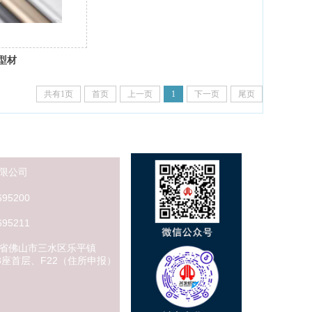
型材
共有1页
首页
上一页
1
下一页
尾页
限公司
新闻动态
95200
公司新闻
95211
行业资讯
工程百科
省佛山市三水区乐平镇
23座首层、F22（住所申报）