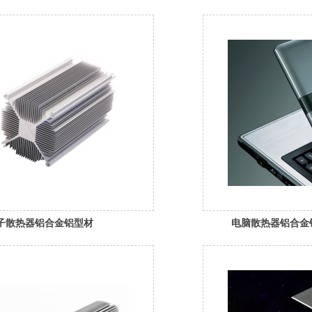
子散热器铝合金铝型材
电脑散热器铝合金