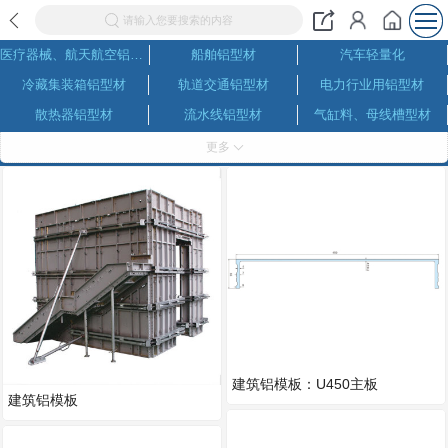
请输入您要搜索的内容
医疗器械、航天航空铝型材
船舶铝型材
汽车轻量化
冷藏集装箱铝型材
轨道交通铝型材
电力行业用铝型材
散热器铝型材
流水线铝型材
气缸料、母线槽型材
户外作业设施用铝
高端电子设备铝型材
太阳能光伏与新能源通信用铝
更多
建筑民用工业铝型材
常见铝合金型材
常见铝合金牌号
美格网、铝网
托盘、升降机台
货车尾板铝型材
建筑铝模板
灯具用铝
电机外壳铝型材
舞台桁架
家具铝型材
模组铝型材
机器人铝型材
广告展示铝型材
角铝、角码
铝管、方通、铝条、铝棒
铝格栅、吊顶、百叶
建筑铝模板：U450主板
建筑铝模板