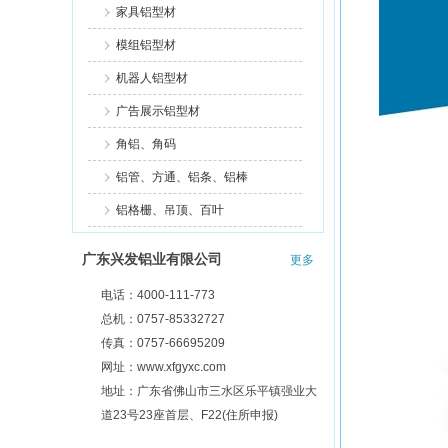
家具铝型材
模组铝型材
机器人铝型材
广告展示铝型材
角铝、角码
铝管、方通、铝条、铝棒
铝格栅、吊顶、百叶
广东兴发铝业有限公司
更多
电话：4000-111-773
总机：0757-85332727
传真：0757-66695209
网址：www.xfgyxc.com
地址：广东省佛山市三水区乐平镇强业大
道23号23座首层、F22(住所申报)