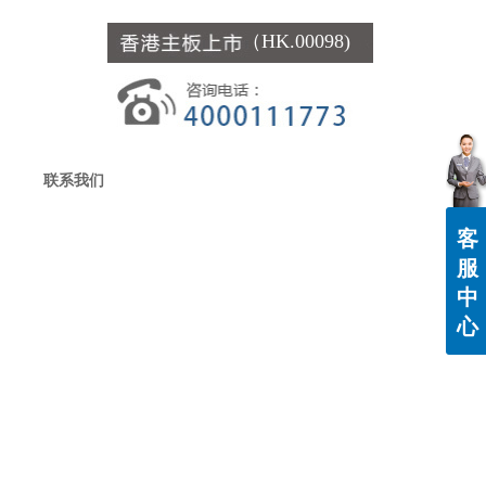
（HK.00098)
联系我们
客
服
中
心