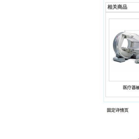
相关商品
医疗器
固定详情页