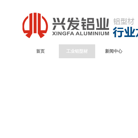
首页
工业铝型材
新闻中心