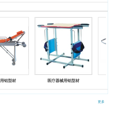
用铝型材
医疗器械用铝型材
医用担
更多