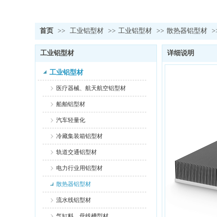
首页
>>
工业铝型材
>>
工业铝型材
>>
散热器铝型材
>
工业铝型材
详细说明
工业铝型材
医疗器械、航天航空铝型材
船舶铝型材
汽车轻量化
冷藏集装箱铝型材
轨道交通铝型材
电力行业用铝型材
散热器铝型材
流水线铝型材
气缸料、母线槽型材