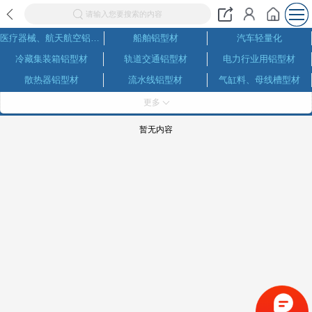
请输入您要搜索的内容
医疗器械、航天航空铝型材
船舶铝型材
汽车轻量化
冷藏集装箱铝型材
轨道交通铝型材
电力行业用铝型材
散热器铝型材
流水线铝型材
气缸料、母线槽型材
户外作业设施用铝
高端电子设备铝型材
太阳能光伏与新能源通信用铝
更多
建筑民用工业铝型材
常见铝合金型材
常见铝合金牌号
暂无内容
美格网、铝网
托盘、升降机台
货车尾板铝型材
建筑铝模板
灯具用铝
电机外壳铝型材
舞台桁架
家具铝型材
模组铝型材
机器人铝型材
广告展示铝型材
角铝、角码
铝管、方通、铝条、铝棒
铝格栅、吊顶、百叶