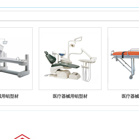
械用铝型材
医疗器械用铝型材
医疗器械