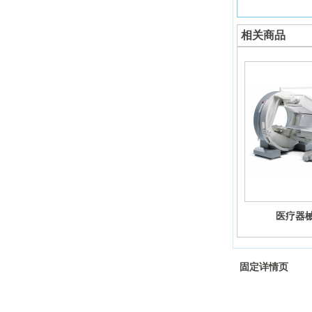
相关商品
医疗器
固定详情页