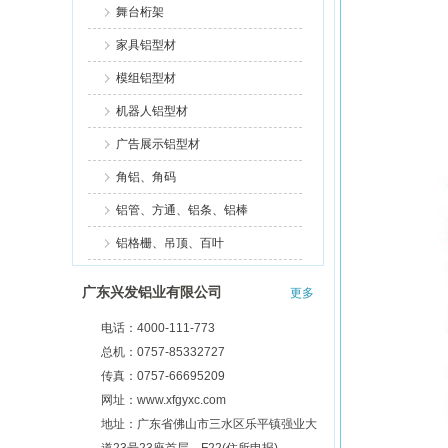
舞台桁架
家具铝型材
模组铝型材
机器人铝型材
广告展示铝型材
角铝、角码
铝管、方通、铝条、铝棒
铝格栅、吊顶、百叶
广东兴发铝业有限公司
更多
电话：4000-111-773
总机：0757-85332727
传真：0757-66695209
网址：www.xfgyxc.com
地址：广东省佛山市三水区乐平镇强业大