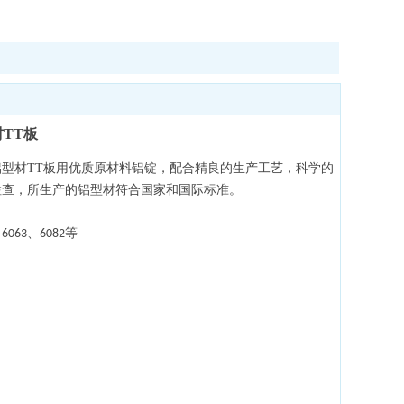
TT板
型材TT板
用优质原材料铝锭，配合精良的生产工艺，科学的
检查，所生产的铝型材符合国家和国际标准。
、
、
等
6063
6082