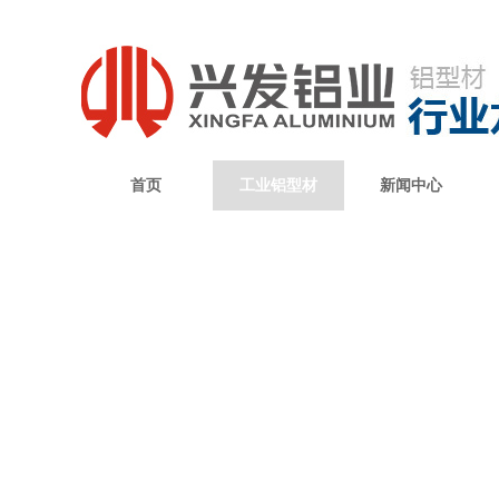
首页
工业铝型材
新闻中心