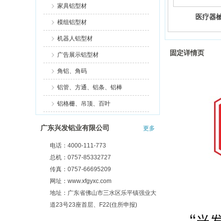
家具铝型材
医疗器
模组铝型材
机器人铝型材
固定详情页
广告展示铝型材
角铝、角码
铝管、方通、铝条、铝棒
铝格栅、吊顶、百叶
广东兴发铝业有限公司
更多
电话：4000-111-773
总机：0757-85332727
传真：0757-66695209
网址：www.xfgyxc.com
地址：广东省佛山市三水区乐平镇强业大
道23号23座首层、F22(住所申报)