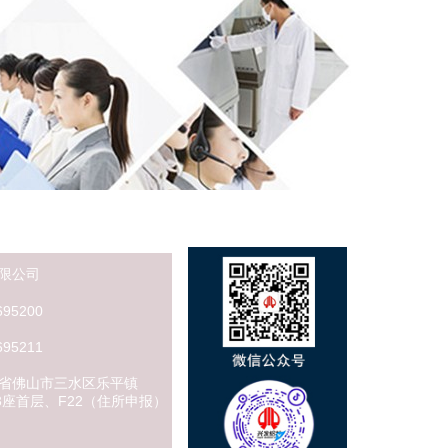
限公司
新闻动态
95200
公司新闻
95211
行业资讯
工程百科
省佛山市三水区乐平镇
23座首层、F22（住所申报）