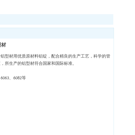
型材
金铝型材
用优质原材料铝锭，配合精良的生产工艺，科学的管
查，所生产的铝型材符合国家和国际标准。
、
、
等
6063
6082